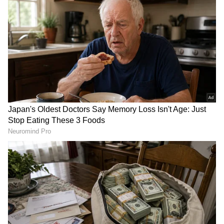
ಆರೋಗ್ಯ
, ಸೌಂದರ್ಯ, ಫಿಟ್‌ನೆಸ್,
ಕಿಚನ್ ಟಿಪ್ಸ್‌
,
ಸಂಬಂಧ
,
ಫ್ಯಾಷನ್
,
ರೆಸಿಪಿ
ಅಪ್ಡೇಟ್‌ಗಳಿಗಾಗಿ
ಏಷ್ಯಾನೆಟ್ ಸುವರ್ಣ ನ್ಯೂಸ್‌ ಫಾಲೋ ಮಾಡಿ.
ಸಂಪೂರ್ಣ ಮಾಹಿತಿ ಒಂದೇ ಕ್ಲಿಕ್‌ನಲ್ಲಿ ಲಭ್ಯ. ಏಷ್ಯಾನೆಟ್
ಸುವರ್ಣ ನ್ಯೂಸ್ ಅಧಿಕೃತ ಆ್ಯಪ್ ಡೌನ್‌ಲೋಡ್ ಮಾಡಿ
ಹಾಗು ಎಲ್ಲಾ ಅಪ್‌ಡೇಟ್ ಗಳನ್ನು ಪಡೆಯಿರಿ.
Related Articles