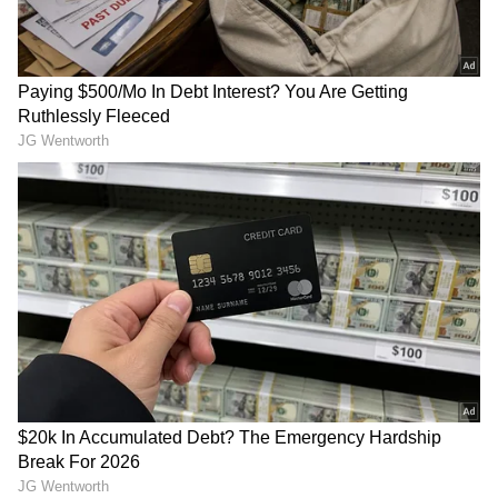
Karnataka Caste Census report: ಜಾತಿ ಗಣತಿ
ಅಂತಿಮ ವರದಿ ಸಿಎಂಗೆ ಸಲ್ಲಿಕೆ: ರಾಜ್ಯದ ಜನಸಂಖ್ಯೆಯಲ್ಲಿ
ಮುಸ್ಲಿಮರೇ ನಂಬರ್‌ 1!
ತುಮಕೂರು: ನವದಂಪತಿ ದೇವಾಲಯ ಪ್ರವೇಶಿಸಿದ್ದಕ್ಕೆ
RECOMMENDED STORIES
ಮೈ ಮೇಲೆ ದೇವರು ಬಂದಂತೆ ನಟಿಸಿ ಜಾತಿ ನಿಂದನೆ,
ನ್ಯಾಯಕೊಡಿಸಿದ ತಹಶೀಲ್ದಾರ್ ಅಹಮದ್
ನೀನು ಕೊಲ್ಲದಿದ್ರೆ ಗಂಡನ ನಾನೇ
ಈ ಬ್ಯೂಟಿಫುಲ್ ನಟಿ ಜತೆಗೆ
ಹ*ತ್ಯೆ ಮಾಡ್ತೀನಿ: ಲವರ್‌ಗೆ
ದಾಂಪತ್ಯ ಜೀವನಕ್ಕೆ ಕಾಲಿಟ್ಟ ಟೀಂ
ಮೆಸೇಜ್‌ ಕಳುಹಿಸಿದ ಮಹಿಳೆ
ಇಂಡಿಯಾ ಕ್ರಿಕೆಟಿಗ! ಗುಟ್ಟಾಗಿ ಆದ
ಮದುವೆಯ ಫೋಟೋ ವೈರಲ್