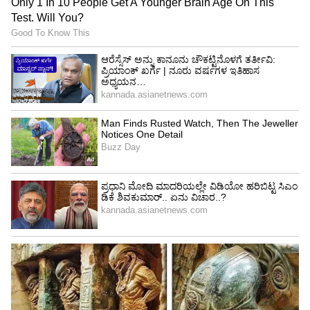
ಎಫ್‌ಐಆರ್ ದಾಖಲಾದ ಬೆನ್ನಲ್ಲೇ, ಪತ್ನಿಯು ಮದುವೆಯನ್ನು
ರದ್ದುಗೊಳಿಸುವಂತೆ ಕೋರಿ ಕೌಟುಂಬಿಕ ನ್ಯಾಯಾಲಯದಲ್ಲಿ
ಮೊಕದ್ದಮೆ ಹೂಡಿದ್ದರು ಮತ್ತು ಈ ಎರಡೂ ಪ್ರಕರಣಗಳು ಸದ್ಯ
ನ್ಯಾಯಾಲಯದಲ್ಲಿ ಬಾಕಿ ಇವೆ. ತದನಂತರ ನವೆಂಬರ್ 2022
ರಲ್ಲಿ, ಪತ್ನಿಯು ಬೆಂಗಳೂರಿನ ಪೊಲೀಸರ ಬಳಿ ಪತಿಯ ವಿರುದ್ಧ
ವರದಕ್ಷಿಣೆ ಕಿರುಕುಳ ಮತ್ತು ಜಾತಿ ನಿಂದನೆಯ ಹೊಸ ದೂರನ್ನು
ದಾಖಲಿಸಿದರು. ಪೊಲೀಸರು ಇದರ ತನಿಖೆ ನಡೆಸಿ
ನ್ಯಾಯಾಲಯಕ್ಕೆ ಆರೋಪಪಟ್ಟಿ ಸಲ್ಲಿಸಿದ್ದರು. ಇದರ ಆಧಾರದ
ಮೇಲೆ ವಿಶೇಷ ನ್ಯಾಯಾಲಯವು ಪ್ರಕರಣ
ದಾಖಲಿಸಿಕೊಂಡಾಗ, ಬೇಸತ್ತ ಪತಿ ತನಗೆ ನ್ಯಾಯ ಕೋರಿ
ಹೈಕೋರ್ಟ್ ಮೆಟ್ಟಿಲೇರಿದ್ದರು.
ನ್ಯಾಯಾಲಯದಲ್ಲಿ ಖುದ್ದಾಗಿ ಹಾಜರಾಗಿದ್ದ ಪತಿಯು, ಪತ್ನಿ
ನೀಡಿರುವ ದೂರಿನಲ್ಲಿ ತನ್ನ ವಿರುದ್ಧದ ಅಪರಾಧಗಳನ್ನು
ಸಾಬೀತುಪಡಿಸಲು ಬೇಕಾದ ಯಾವುದೇ ಬಲವಾದ