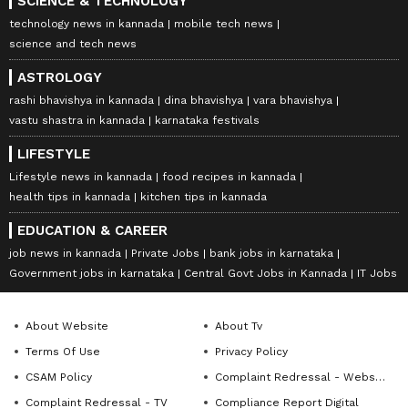
SCIENCE & TECHNOLOGY
technology news in kannada
mobile tech news
science and tech news
ASTROLOGY
rashi bhavishya in kannada
dina bhavishya
vara bhavishya
vastu shastra in kannada
karnataka festivals
LIFESTYLE
Lifestyle news in kannada
food recipes in kannada
health tips in kannada
kitchen tips in kannada
EDUCATION & CAREER
job news in kannada
Private Jobs
bank jobs in karnataka
Government jobs in karnataka
Central Govt Jobs in Kannada
IT Jobs
About Website
About Tv
Terms Of Use
Privacy Policy
CSAM Policy
Complaint Redressal - Website
Complaint Redressal - TV
Compliance Report Digital