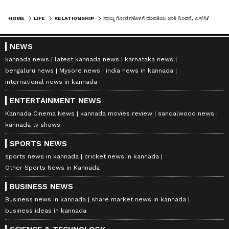
HOME
LIFE
RELATIONSHIP
ನಾಲ್ಕು ಗೋಡೆಗಳೊಳಗೆ ದಂಪತಿಯ ಜಾತಿ ನಿಂದನೆ, ಎಸ್‌ಸಿ/ಎಸ್‌ಟಿ ಕಾಯ್ದೆ ಅನ್ವಯಿಸದು: ಹೈಕೋರ್ಟ್
NEWS
kannada news
latest kannada news
karnataka news
bengaluru news
Mysore news
india news in kannada
international news in kannada
ENTERTAINMENT NEWS
Kannada Cinema News
kannada movies review
sandalwood news
kannada tv shows
SPORTS NEWS
sports news in kannada
cricket news in kannada
Other Sports News in Kannada
BUSINESS NEWS
Business news in kannada
share market news in kannada
business ideas in kannada