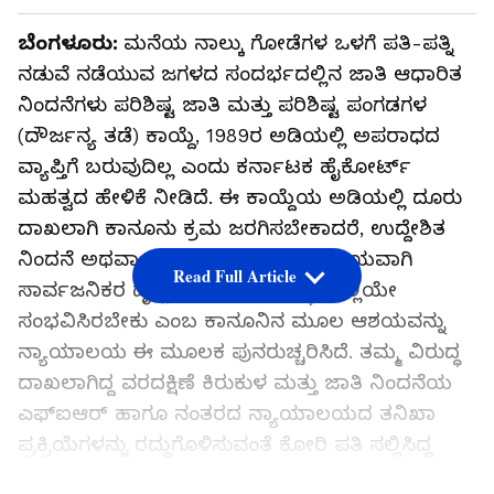
ಬೆಂಗಳೂರು:
ಮನೆಯ ನಾಲ್ಕು ಗೋಡೆಗಳ ಒಳಗೆ ಪತಿ-ಪತ್ನಿ
ನಡುವೆ ನಡೆಯುವ ಜಗಳದ ಸಂದರ್ಭದಲ್ಲಿನ ಜಾತಿ ಆಧಾರಿತ
ನಿಂದನೆಗಳು ಪರಿಶಿಷ್ಟ ಜಾತಿ ಮತ್ತು ಪರಿಶಿಷ್ಟ ಪಂಗಡಗಳ
(ದೌರ್ಜನ್ಯ ತಡೆ) ಕಾಯ್ದೆ, 1989ರ ಅಡಿಯಲ್ಲಿ ಅಪರಾಧದ
ವ್ಯಾಪ್ತಿಗೆ ಬರುವುದಿಲ್ಲ ಎಂದು ಕರ್ನಾಟಕ ಹೈಕೋರ್ಟ್
ಮಹತ್ವದ ಹೇಳಿಕೆ ನೀಡಿದೆ. ಈ ಕಾಯ್ದೆಯ ಅಡಿಯಲ್ಲಿ ದೂರು
ದಾಖಲಾಗಿ ಕಾನೂನು ಕ್ರಮ ಜರಗಿಸಬೇಕಾದರೆ, ಉದ್ದೇಶಿತ
ನಿಂದನೆ ಅಥವಾ ಅವಮಾನದ ಕೃತ್ಯವು ಕಡ್ಡಾಯವಾಗಿ
Read Full Article
ಸಾರ್ವಜನಿಕರ ದೃಷ್ಟಿಗೆ ಬೀಳುವಂತಹ ಸ್ಥಳದಲ್ಲಿಯೇ
ಸಂಭವಿಸಿರಬೇಕು ಎಂಬ ಕಾನೂನಿನ ಮೂಲ ಆಶಯವನ್ನು
ನ್ಯಾಯಾಲಯ ಈ ಮೂಲಕ ಪುನರುಚ್ಚರಿಸಿದೆ. ತಮ್ಮ ವಿರುದ್ಧ
ದಾಖಲಾಗಿದ್ದ ವರದಕ್ಷಿಣೆ ಕಿರುಕುಳ ಮತ್ತು ಜಾತಿ ನಿಂದನೆಯ
ಎಫ್‌ಐಆರ್ ಹಾಗೂ ನಂತರದ ನ್ಯಾಯಾಲಯದ ತನಿಖಾ
ಪ್ರಕ್ರಿಯೆಗಳನ್ನು ರದ್ದುಗೊಳಿಸುವಂತೆ ಕೋರಿ ಪತಿ ಸಲ್ಲಿಸಿದ್ದ
ಅರ್ಜಿಯ ಸುದೀರ್ಘ ವಿಚಾರಣೆ ನಡೆಸಿದ ನ್ಯಾಯಮೂರ್ತಿ