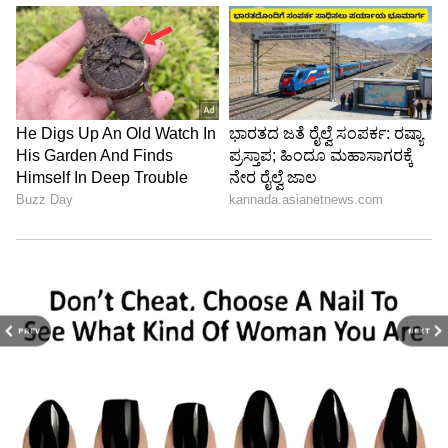
ಪ್ರಕರಣದ ತನಿಖೆಯೂ ಇನ್ನೂ ಪ್ರಗತಿಯಲ್ಲಿದೆ ಎಂದು
ಸರ್ಕಾರದ ಪರ ವಕೀಲರು ನ್ಯಾಯಾಲಯದ ಗಮನಕ್ಕೆ
ತಂದರು. ಆದರೆ, ಸುಪ್ರೀಂ ಕೋರ್ಟ್‌ನ ಹಳೆಯ ತೀರ್ಪುಗಳನ್ನು
ಪುನರುಚ್ಚರಿಸಿದ ಹೈಕೋರ್ಟ್, ಎಸ್‌ಸಿ/ಎಸ್‌ಟಿ ಕಾಯ್ದೆಯ
ವ್ಯಾಪ್ತಿಗೆ ಸಾರ್ವಜನಿಕ ವೀಕ್ಷಣೆ ಅತ್ಯಗತ್ಯ ಎಂಬ
ನಿಯಮವನ್ನು ಎತ್ತಿಹಿಡಿದು, ಗೃಹಾಂತರ ನಿಂದನೆಗೆ ಈ ಕಾಯ್ದೆ
ಅನ್ವಯಿಸುವುದಿಲ್ಲ ಎಂಬ ಐತಿಹಾಸಿಕ ಆದೇಶ ನೀಡಿದೆ.
PREV
NEXT