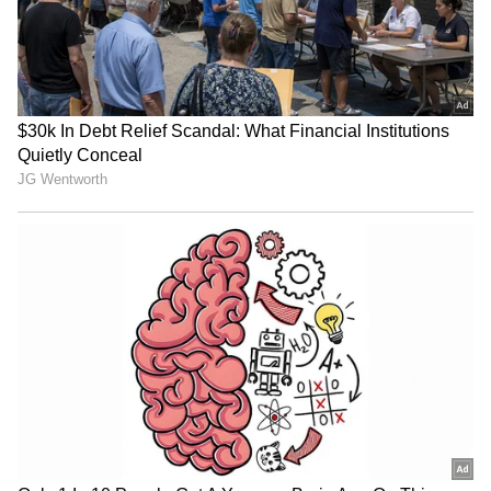
ನ್ಯಾಯಾಲಯದ ವಿಚಾರಣೆಯ ಸಂದರ್ಭದಲ್ಲಿ ತಾನು
ವರದಕ್ಷಿಣೆ ಕಿರುಕುಳ ನೀಡಿಲ್ಲ ಎಂಬುದನ್ನು
ಸಾಬೀತುಪಡಿಸಿಕೊಂಡು ದೋಷಮುಕ್ತರಾಗುವ ಅವಕಾಶವನ್ನು
ಪತಿಗೆ ಮುಕ್ತವಾಗಿಡಲಾಗಿದೆ.
ಈ ಪ್ರಕರಣ ಹಿನ್ನೆಲೆ ಕೆದಕಿದಾಗ, ಇದು ದಂಪತಿಗಳ ನಡುವಿನ
ಸುದೀರ್ಘ ಮತ್ತು ಕೌಟುಂಬಿಕ ಕಲಹದ ಹಿನ್ನೆಲೆಯನ್ನು
ಹೊಂದಿರುವುದು ಸ್ಪಷ್ಟವಾಗುತ್ತದೆ. ಅರ್ಜಿದಾರ ಪತಿ ಮತ್ತು
ದೂರುದಾರ ಪತ್ನಿ ಅಕ್ಟೋಬರ್ 2017 ರಲ್ಲಿ ಹೈದರಾಬಾದ್‌ನಲ್ಲಿ
ವಿವಾಹವಾಗಿದ್ದರು. ಆದರೆ ಮದುವೆಯಾದ ಕೆಲವೇ ದಿನಗಳಲ್ಲಿ
ಇಬ್ಬರ ನಡುವೆ ಭಿನ್ನಾಭಿಪ್ರಾಯಗಳು ತಲೆದೋರಿ, ಅದು ದೊಡ್ಡ
ಕಾನೂನು ಹೋರಾಟವಾಗಿ ಮಾರ್ಪಟ್ಟಿತು. ಮೊದಲಿಗೆ ಪತಿಯೇ
ಪೊಲೀಸರ ಮೊರೆ ಹೋಗಿ, ತನ್ನ ಹೆಂಡತಿ ತನ್ನನ್ನು
ಚಾಕುವಿನಿಂದ ಇರಿದು ಕೊಲ್ಲಲು ಯತ್ನಿಸಿದ್ದಾಳೆ ಎಂದು
ಗಂಭೀರ ಆರೋಪ ಮಾಡಿ ದೂರು ದಾಖಲಿಸಿದ್ದರು. ಈ