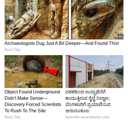
ಸಾಕ್ಷ್ಯಾಧಾರಗಳಿಲ್ಲ ಎಂದು ವಾದಿಸಿದರು. ತನ್ನಿಂದ
ದೂರವಾಗಿರುವ ಪತ್ನಿಗೆ ಮೊದಲಿನಿಂದಲೂ ಸಂಸಾರ
ಮಾಡುವುದರಲ್ಲಿ ಆಸಕ್ತಿ ಇರಲಿಲ್ಲ ಮತ್ತು ಆಕೆಗೆ ಪದೇ ಪದೇ
ಮನೆ ಬಿಟ್ಟು ಹೋಗುವ ಅಭ್ಯಾಸವಿತ್ತು ಎಂದು ನ್ಯಾಯಪೀಠಕ್ಕೆ
ತಿಳಿಸಿದರು. ಅಲ್ಲದೆ, ಆಕೆ ತನ್ನ ಮೇಲೆ ಚಾಕುವಿನಿಂದ ಹಲ್ಲೆ
ನಡೆಸಿದ ಕಾರಣಕ್ಕಾಗಿಯೇ ತಾನು ಮೊದಲು ದೂರು ನೀಡಿದ್ದಾಗಿ
ಕೋರ್ಟ್‌ಗೆ ಮನವರಿಕೆ ಮಾಡಿಕೊಟ್ಟರು. ಇದಕ್ಕೆ ತದ್ವಿರುದ್ಧವಾಗಿ
ವಾದ ಮಂಡಿಸಿದ ಹೆಚ್ಚುವರಿ ರಾಜ್ಯ ಸಾರ್ವಜನಿಕ
ಅಭಿಯೋಜಕರಾದ ಬಿ.ಎನ್. ಜಗದೀಶ ಅವರು, ಪತ್ನಿ
ಮಾಡಿರುವ ಗಂಭೀರ ಆರೋಪಗಳ ಹಿನ್ನೆಲೆಯಲ್ಲಿ ಈ
ಪ್ರಕರಣಕ್ಕೆ ಕನಿಷ್ಠ ಸಾಕ್ಷ್ಯಾಧಾರದ ಅಗತ್ಯವಿದೆ ಎಂದು
ಸಮರ್ಥಿಸಿಕೊಂಡರು. ವರದಕ್ಷಿಣೆಯ ಬೇಡಿಕೆ ಇಟ್ಟಿಲ್ಲ ಎಂಬ
ಪತಿಯ ಕೇವಲ ಮೌಖಿಕ ಹೇಳಿಕೆಗಳನ್ನು ವಿಚಾರಣೆಯಿಲ್ಲದೆ
ಒಪ್ಪಲು ಸಾಧ್ಯವಿಲ್ಲ ಎಂದರು. ಪತಿಯ ಕಿರುಕುಳ
ತಡೆಯಲಾರದೆ ಪೊಲೀಸರೇ ಸಂತ್ರಸ್ತ ಪತ್ನಿಯನ್ನು ಬೆಂಗಳೂರಿಗೆ
ಕರೆತಂದು ರಕ್ಷಣೆ ನೀಡಿದ್ದರು ಮತ್ತು ಪತಿ ದಾಖಲಿಸಿರುವ ಹಲ್ಲೆ