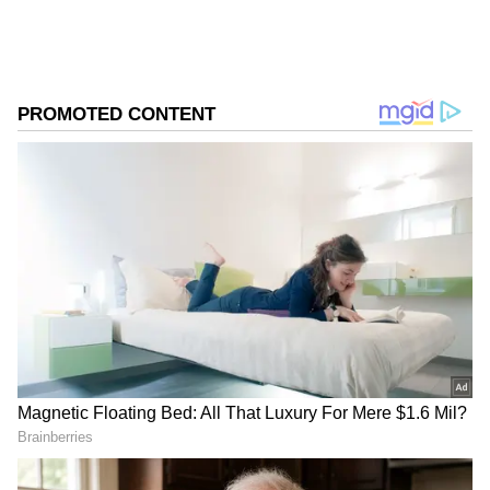
ಸಿನೆಮಾವೆಂದರೆ ಹೆಚ್ಚು ಆಸಕ್ತಿ. ಹಿನ್ನೆಲೆ ಧ್ವನಿ ನೀಡುವುದು ಹವ್ಯಾಸ.
ಗಂಡ ಮತ್ತು ಹೆಂಡತಿ ತಮ್ಮ ಸ್ವಂತ ಮನೆಯ ನಾಲ್ಕು ಗೋಡೆಗಳ
ಒಳಗೆ ವೈಯಕ್ತಿಕ ಕಾರಣಗಳಿಗಾಗಿ ಜಗಳವಾಡುವಾಗ
ಭಾವೋದ್ವೇಗದಲ್ಲಿ ಜಾತಿಯ ಹೆಸರನ್ನು ಬಳಸಿ
ನಿಂದಿಸಿಕೊಂಡರೆ, ಅದು ಸ್ವಯಂಚಾಲಿತವಾಗಿ ದೌರ್ಜನ್ಯ ತಡೆ
ಕಾಯ್ದೆಯಡಿ ಶಿಕ್ಷಾರ್ಹ ಅಪರಾಧ ಎನಿಸಿಕೊಳ್ಳುವುದಿಲ್ಲ. ಅಷ್ಟೇ
ಅಲ್ಲದೆ, ಮನೆಯೊಳಗೆ ಇಬ್ಬರ ನಡುವೆ ನಡೆಯುವ ಗಲಾಟೆಯು
ಕೇವಲ ಪಕ್ಕದ ಮನೆಯವರಿಗೆ ಅಥವಾ ನೆರೆಹೊರೆಯವರಿಗೆ
ಕೇಳಿಸಿತು ಎಂಬ ಒಂದೇ ಕಾರಣಕ್ಕೆ, ಅದನ್ನು ಸಾರ್ವಜನಿಕ
ವೀಕ್ಷಣೆಯ ಸ್ಥಳದಲ್ಲಿ ನಡೆದ ಅಪರಾಧ ಎಂದು ಪರಿಗಣಿಸಲು
ಕಾನೂನಿನಲ್ಲಿ ಅವಕಾಶವಿಲ್ಲ ಮತ್ತು ಕಾಯ್ದೆಯ ಅಗತ್ಯ
ನಿಯಮಗಳನ್ನು ಪೂರೈಸಲು ಇದು ಖಂಡಿತಾ ಸಾಲುವುದಿಲ್ಲ
ಎಂದು ನ್ಯಾಯಾಲಯ ಸ್ಪಷ್ಟಪಡಿಸಿದೆ.
DOWNLOAD APP