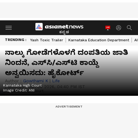
ಕನ್ನಡ
TRENDING :
Yash Toxic Trailer
Karnataka Education Department
A
ನಾಲ್ಕು ಗೋಡೆಗಳೊಳಗೆ ದಂಪತಿಯ ಜಾತಿ
ನಿಂದನೆ, ಎಸ್‌ಸಿ/ಎಸ್‌ಟಿ ಕಾಯ್ದೆ
ಅನ್ವಯಿಸದು: ಹೈಕೋರ್ಟ್
Author :
Gowthami K
|
Life
Karnataka High Court
Published :
Jun 08 2026, 04:40 PM IST
Image Credit:
ANI