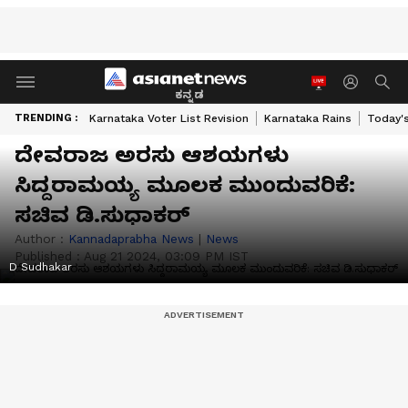
ಕನ್ನಡ
TRENDING :
Karnataka Voter List Revision
Karnataka Rains
Today'
ದೇವರಾಜ ಅರಸು ಆಶಯಗಳು
ಸಿದ್ದರಾಮಯ್ಯ ಮೂಲಕ ಮುಂದುವರಿಕೆ:
ಸಚಿವ ಡಿ.ಸುಧಾಕರ್
Author :
Kannadaprabha News
|
News
Published :
Aug 21 2024, 03:09 PM IST
D Sudhakar