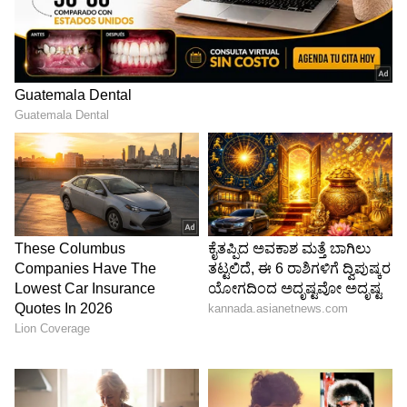
ನ್ಯಾಯಮಂಡಳಿಗಳನ್ನು ಸ್ಥಾಪಿಸಿದರು. ಡಾ. ಎಲ್.ಜಿ
ಹಾವನೂರು ವರದಿ ಅನುಷ್ಠಾನ ಮಾಡಿ, ಹಿಂದುಳಿದ
ವರ್ಗದವರಿಗೆ ಮೀಸಲಾತಿ ಸೌಲಭ್ಯ ಕಲ್ಪಿಸಿದರು ಎಂದರು.
ಜೀತ ಮುಕ್ತ ಕಾನೂನು ಜಾರಿಗೆ ತಂದು ಜೀತ ಪದ್ದತಿಯನ್ನು
ತೊಡೆದು ಹಾಕಿದರು. ವಿದ್ಯಾರ್ಥಿಗಳಿಗೆ ರಿಯಾಯಿತಿ ದರದ
ಬಸ್ ಪಾಸ್, ನ್ಯಾಯಬೆಲೆ ಅಂಗಡಿಗಳ ಸ್ಥಾಪನೆಗಳು ಸಹ
ದೇವರಾಜು ಅರಸು ಅವರ ಕೊಡುಗೆಗಳಾಗಿವೆ. ಶುದ್ಧ ಹಸ್ತ
ರಾಜಕಾರಣಿಯಾಗಿದ್ದ ದೇವರಾಜ ಅರಸು, ಅಧಿಕಾರವನ್ನು
ದುರಪಯೋಗ ಪಡಿಸಿಕೊಂಡು ಹಣ ಸಂಪಾದಿಸಲಿಲ್ಲ. ಅವರು
ತೀರಿಹೋದ ಸಂದರ್ಭದಲ್ಲಿ ಆಸ್ಪತ್ರೆಯ ಬಿಲ್ ಸಹಿತ ಪಾವತಿ
ಮಾಡಲು ಕುಟುಂಬ ವರ್ಗದವರಲ್ಲಿ ಹಣ ಇರಲಿಲ್ಲ. ಅಂದಿನ
ಸರ್ಕಾರ ಅವರ ಆಸ್ಪತ್ರೆಯ ಬಿಲ್ ಪಾವತಿಗೆ ಹಾಗೂ ಅಂತಿಮ
ಸಂಸ್ಕಾರ ನೆರವೇರಿಸಲು ಸಹಾಯ ನೀಡಿತು ಎಂದರು.