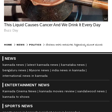
HOME
NEWS
POLITICS
ದೇವರಾಜ ಅರಸು ಆಶಯಗಳು ಸಿದ್ದರಾಮಯ್ಯ ಮೂಲಕ ಮುಂದುವರಿಕೆ: ಸಚಿವ ಡಿ.ಸುಧಾಕರ್
NEWS
kannada news
latest kannada news
karnataka news
bengaluru news
Mysore news
india news in kannada
international news in kannada
ENTERTAINMENT NEWS
Kannada Cinema News
kannada movies review
sandalwood news
kannada tv shows
SPORTS NEWS