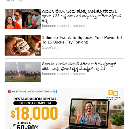
ಟ್ರಂಪ್ ಐತಿಹಾಸಿಕ ಒಪ್ಪಂದ | India US
Trade Deal | Party Rounds
ಶಿವಮೊಗ್ಗದ ಸಹ್ಯಾದ್ರಿ ಕಲಾ ಕಾಲೇಜಿನ ಕನ್ನಡ ಪ್ರಾಧ್ಯಾಪಕ
ಡಾ. ಮೋಹನ್ ಚಂದ್ರಗುತ್ತಿ ಉಪನ್ಯಾಸ ನೀಡಿ, ಡಿ. ದೇವರಾಜ
ಅರಸು ಮೌನಕ್ರಾಂತಿ ಹರಿಕಾರ. ಹಿಂದುಳಿದ ವರ್ಗಗಳ
ವಿದ್ಯಾರ್ಥಿಗಳಿಗಾಗಿ ಹಾಸ್ಟೆಲ್‍ಗಳನ್ನು ತೆರೆದರು. ರಾಜ್ಯದಲ್ಲಿ
ಮಲ ಹೊರುವ ಪದ್ಧಿತಿಯನ್ನು ನಿಷೇಧಿಸಿದರು. ಅರಸು ಅವರು
ತಂದ ಭೂ ಸುಧಾರಣೆ ಫಲವಾಗಿ ರಾಜ್ಯದ 4.85 ಲಕ್ಷ ಭೂ
ಗೇಣಿದಾರರು ಭೂ ಮಾಲೀಕರಾಗಿ ಬದಲಾದರು. ಭೂ
ರಹಿತರಿಗೆ ಹಂಚಿದ ಜಮೀನುಗಳ ರಕ್ಷಣೆಗಾಗಿ ಭೂ