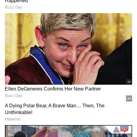
ಕರ್ನಾಟಕ, ಭಾರತ (
India News
) ಮತ್ತು ಜಗತ್ತಿನ
ಕ್ಷಣಕ್ಷಣದ ಕನ್ನಡ ಸುದ್ದಿ (
Kannada News
)
ಅಪ್ಡೇಟ್‌ಗಳಿಗಾಗಿ ಏಷ್ಯಾನೆಟ್ ಸುವರ್ಣ ನ್ಯೂಸ್‌ ಫಾಲೋ
ಮಾಡಿ. ಬ್ರೇಕಿಂಗ್ ಸುದ್ದಿ (
Latest Kannada News
),
ವಿಶೇಷ ವರದಿಗಳು ಮತ್ತು ನೇರ ಪ್ರಸಾರಗಳೊಂದಿಗೆ
(
kannada news live
) ಸಂಪೂರ್ಣ ಮಾಹಿತಿ ಒಂದೇ
ಕ್ಲಿಕ್‌ನಲ್ಲಿ ಲಭ್ಯ. ಏಷ್ಯಾನೆಟ್ ಸುವರ್ಣ ನ್ಯೂಸ್ ಅಧಿಕೃತ
ಆ್ಯಪ್ ಡೌನ್‌ಲೋಡ್ ಮಾಡಿ ಹಾಗು ಎಲ್ಲಾ ಅಪ್‌ಡೇಟ್
ಗಳನ್ನು ಪಡೆಯಿರಿ.
ಸ್ವತಃ ಬಡ ಕುಟುಂಬದಲ್ಲಿ ಜನಿಸಿದ ದೇವರಾಜ ಅರಸು ತಮ್ಮ
ಸ್ವಂತ ಪರಿಶ್ರಮದಿಂದ ಎಲ್ಲವನ್ನು ಮೆಟ್ಟಿ ನಿಂತು ಜೀವನದಲ್ಲಿ
ಮುಂದೆ ಬಂದರು. ಅರಸು ಎನ್ನುವ ಸಣ್ಣ ಸಮುದಾಯದಲ್ಲಿ
ಜನಿಸಿದ ಅವರಿಗೆ ಯಾವುದೇ ಪ್ರಬಲ ಜಾತಿಗಳ
ಬೆಂಬಲವಿರಲಿಲ್ಲ. ಆದರೂ ಎಲ್ಲಾ ಜಾತಿ ಜನರ ಪ್ರೀತಿ
ವಿಶ್ವಾಸಗಳಿಸಿ, ಎರಡು ಬಾರಿ ರಾಜ್ಯದ ಮುಖ್ಯಮಂತ್ರಿಗಳಾದರು.