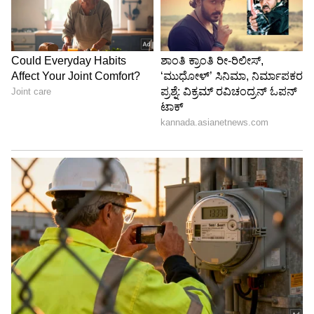
ಮುಡಾ ತನಿಖೆ ಬಳಿಕ ಸಿದ್ದರಾಮಯ್ಯ ದೋಷಮುಕ್ತರಾದರೆ
ಅವರ ಪಾದ ತೊಳೆವೆ: ಶಾಸಕ ಚನ್ನಬಸಪ್ಪ