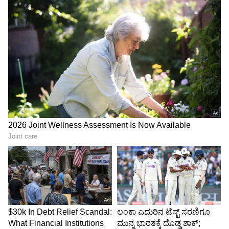
ಈ ಎಲ್ಲ ವಿವಾದಗಳ ನಡುವೆ ಗಾಯಕಿ ಕೆನಿಷಾ (Kenisha)
ಅವರ ಹೆಸರು ದೊಡ್ಡ ಮಟ್ಟದಲ್ಲಿ ಕೇಳಿಬರುತ್ತಿದೆ. ರವಿ ಮತ್ತು
ಆರತಿ ವಿಚ್ಛೇದನಕ್ಕೆ ಕೆನಿಷಾ ಅವರೇ ಕಾರಣ ಎಂಬ
ಆರೋಪಗಳು ಕೇಳಿಬಂದಿದ್ದವು. ಈ ಬಗ್ಗೆ ಪ್ರತಿಕ್ರಿಯಿಸಿದ ರವಿ,
"ಅವಳು ಎಲ್ಲಿದ್ದರೂ ಸುಖವಾಗಿರಲಿ, ಶಾಂತಿಯಿಂದ ಇರಲಿ
ಎಂದು ನಾನು ಬಯಸುತ್ತೇನೆ" ಎಂದು ಹೇಳುವ ಮೂಲಕ
ಕಿಡಿಗೇಡಿಗಳ ಬಾಯಿ ಮುಚ್ಚಿಸಲು ಯತ್ನಿಸಿದ್ದಾರೆ. ಅತ್ತ ಕೆನಿಷಾ
ಕೂಡ ವಿಡಿಯೋವೊಂದನ್ನು ಹಂಚಿಕೊಂಡಿದ್ದು, ತಮ್ಮ
ಬಾಲ್ಯದಲ್ಲಿ ನಡೆದ ಲೈಂಗಿಕ ದೌರ್ಜನ್ಯದ ಬಗ್ಗೆ ಕಣ್ಣೀರು
ಹಾಕುತ್ತಾ ವಿವರಿಸಿದ್ದಾರೆ.