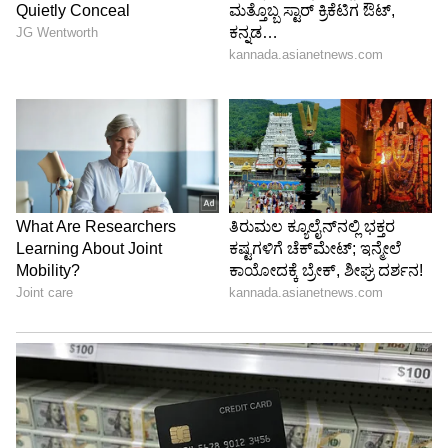
ಒಟ್ಟಿನಲ್ಲಿ, 'ಜಯಂ' ರವಿ ಅವರ ಜೀವನ ಈಗ ದೊಡ್ಡ
ಸಂಕಷ್ಟದ ಸುಳಿಯಲ್ಲಿದೆ. ಸಮಾಜದ ಮುಂದೆ ಸದಾ ನಗುತ್ತಾ
ಕಾಣಿಸಿಕೊಳ್ಳುವ ನಟನ ಹಿಂದಿರುವ ಈ ಕರಾಳ ನೋವು ಕಂಡು
ಅವರ ಅಭಿಮಾನಿಗಳು ಆತಂಕಗೊಂಡಿದ್ದಾರೆ. ರವಿ ಅವರು
ಬೇಗನೆ ಈ ಸಂಕಷ್ಟದಿಂದ ಹೊರಬರಲಿ ಎಂದು ಎಲ್ಲರೂ
ಹಾರೈಸುತ್ತಿದ್ದಾರೆ.