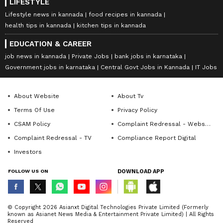
LIFESTYLE
Lifestyle news in kannada
food recipes in kannada
health tips in kannada
kitchen tips in kannada
EDUCATION & CAREER
job news in kannada
Private Jobs
bank jobs in karnataka
Government jobs in karnataka
Central Govt Jobs in Kannada
IT Jobs
About Website
About Tv
Terms Of Use
Privacy Policy
CSAM Policy
Complaint Redressal - Website
Complaint Redressal - TV
Compliance Report Digital
Investors
FOLLOW US ON
DOWNLOAD APP
© Copyright 2026 Asianxt Digital Technologies Private Limited (Formerly
known as Asianet News Media & Entertainment Private Limited) | All Rights
Reserved