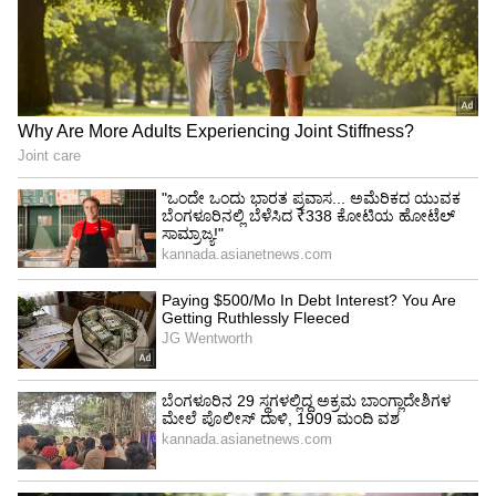
ಅವರ ಅಭಿಮಾನಿಗಳಿಗೆ ದೊಡ್ಡ ಆಘಾತ ನೀಡಿದೆ.
ಕೆನಿಷಾ ವಿವಾದ ಮತ್ತು ಸೈಬರ್ ದಾಳಿ