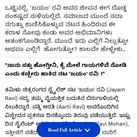
ಒಟ್ಟಿನಲ್ಲಿ, 'ಜಯಂ' ರವಿ ಅವರ ಜೀವನ ಈಗ ದೊಡ್ಡ
ಸಂಕಷ್ಟದ ಸುಳಿಯಲ್ಲಿದೆ. ಸಮಾಜದ ಮುಂದೆ ಸದಾ
ನಗುತ್ತಾ ಕಾಣಿಸಿಕೊಳ್ಳುವ ನಟನ ಹಿಂದಿರುವ ಈ
ಕರಾಳ ನೋವು ಕಂಡು ಅವರ ಅಭಿಮಾನಿಗಳು
ಆತಂಕಗೊಂಡಿದ್ದಾರೆ. ಮುಂದೆ ಇದು ಎಲ್ಲಿಗೆ ನಿಲ್ಲುತ್ತೋ
ಅಥವಾ ಎಲ್ಲಿಗೆ ಹೋಗುತ್ತೋ? ಕಾಲವೇ ಹೇಳ್ಬೇಕು..
"ನಾನು ಸತ್ತು ಹೋಗ್ತೀನಿ, ಕೈ ಮೇಲೆ ಗಾಯಗಳಿವೆ ನೋಡಿ
ಎಂದು ಕಣ್ಣೀರು ಹಾಕಿದ ನಟ 'ಜಯಂ' ರವಿ: !"
ತಮಿಳು ಚಿತ್ರರಂಗದ ಸ್ಟೈಲಿಶ್ ನಟ 'ಜಯಂ' ರವಿ (Jayam
Ravi) ಸದ್ಯ ತಮ್ಮ ವೈಯಕ್ತಿಕ ಬದುಕಿನ ಬಿರುಗಾಳಿಯಲ್ಲಿ
ಸಿಲುಕಿದ್ದಾರೆ. ಪತ್ನಿ ಆರತಿ (Aarti Ravi) ಅವರೊಂದಿಗಿನ
ವಿಚ್ಛೇದನ ಪ್ರಕರಣ ದಿನಕ್ಕೊಂದು ತಿರುವು ಪಡೆಯುತ್ತಿದೆ. ಇಷ್ಟು
ದಿನ ಸೈಲೆಂಟ್ ಆಗಿದ್ದ ನಟ ರವಿ ಮೋಹನ್ (Ravi Mohan),
Read Full Article
ಇತ್ತೀಚೆಗೆ ನಡೆದ ಪತ್ರಿಕಾಗೋಷ್ಠಿಯಲ್ಲಿ ಮೊದಲ ಬಾರಿಗೆ