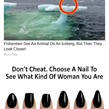
ABOUT THE AUTHOR
Shriram Bhat
SB
ಏಷ್ಯಾನೆಟ್ ಸುವರ್ಣನ್ಯೂಸ್.ಕಾಮ್‌ನಲ್ಲಿ ಉಪ ಸಂಪಾದಕ. ಸಿನಿಮಾ,
ಲೈಫ್‌ಸ್ಟೈಲ್, ರಾಜಕೀಯ ಸುದ್ದಿಗಳ ಬಗ್ಗೆ ಹೆಚ್ಚಿನ ಗಮನ
ನೀಡುತ್ತಿದ್ದೇನೆ. ಇಂಡಿಯನ್ ಎಕ್ಸ್‌ಪ್ರೆಸ್‌, ಒನ್‌ ಇಂಡಿಯಾ ಕನ್ನಡ
ಹಾಗೂ ವಿಜಯ ಕರ್ನಾಟಕ ವೆಬ್‌ನಲ್ಲಿ ಕೆಲಸ ಮಾಡಿದ ಅನುಭವವಿದೆ.
ತ್ರಿಷಾ ಕೃಷ್ಣನ್
ಕಳೆದ 15 ವರ್ಷಗಳಿಂದ ನಿರಂತರ ಬರವಣಿಗೆ ಉದ್ಯೋಗದಲ್ಲಿದ್ದೇನೆ.
ದಳಪತಿ ವಿಜಯ್
ಮನರಂಜನಾ ಸುದ್ದಿ
ಸುದ್ದಿ ಮಾಧ್ಯಮವಲ್ಲದೇ ಮನರಂಜನಾ ಮಾಧ್ಯಮದಲ್ಲೂ ಕೆಲಸ
ಮಾಡಿದ್ದೇನೆ. ಉತ್ತರ ಕನ್ನಡ ಜಿಲ್ಲೆ ಶಿರಸಿ ಹುಟ್ಟೂರು. ಕರ್ನಾಟಕ
ವಿಶ್ವವಿದ್ಯಾಲಯ, ಧಾರವಾಡದಿಂದ ಕಲಾ ವಿಭಾಗದಲ್ಲಿ ಪದವಿ
ಪಡೆದಿದ್ದೇನೆ. ಸಾಮಾಜಿಕ ಕಳಕಳಿಗೆ ಹೆಚ್ಚಿನ ಆದ್ಯತೆ, ಮಾನವೀಯತೆಗೆ
ಕನ್ನಡ ಸಿನಿಮಾ (
Kannada Cinema News
), ಟಿವಿ
ಮೊದಲ ಪ್ರಾಶಸ್ತ್ಯ.
ಕಾರ್ಯಕ್ರಮಗಳು (
Kannada TV Shows
), ಸೆಲೆಬ್ರಿಟಿ
ಸುದ್ದಿಗಳು ಮತ್ತು ಇತ್ತೀಚಿನ ಸುದ್ದಿಗಳಿಗಾಗಿ ಏಷ್ಯಾನೆಟ್
ಸುವರ್ಣ ನ್ಯೂಸ್‌ನಲ್ಲಿ ಮನರಂಜನಾ ವಿಭಾಗ ನೋಡಿ.
ಸಿನಿಮಾ ವಿಮರ್ಶೆಗಳು (
Kannada Movies Review
),
ತಾರೆಯರ ಸಂದರ್ಶನಗಳು, ಧಾರಾವಾಹಿ ಅಪ್‌ಡೇಟ್ಸ್‌,