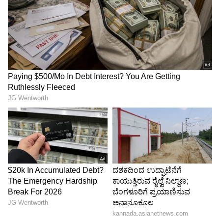
4
7
Image Credit :
Instagram/trishkrish_583
ವಿಜಯ್ ಶತ್ರು ಪಾಳಯದ ಜೊತೆ ತ್ರಿಶಾ!
ರಾಜಕೀಯವಾಗಿ ದಳಪತಿ ವಿಜಯ್ ಅವರ ಪಾಲಿಗೆ ಪ್ರಬಲ
ಎದುರಾಳಿ ಎಂದರೆ ಅದು ಸ್ಟಾಲಿನ್ ಕುಟುಂಬ. ಈಗ ತ್ರಿಶಾ
ಅವರು ನೇರವಾಗಿ ಆ ಕುಟುಂಬದ ಜೊತೆ ಕೈಜೋಡಿಸಿರುವುದು
ವಿಜಯ್ ಅಭಿಮಾನಿಗಳಲ್ಲಿ ಆತಂಕ ಮೂಡಿಸಿದೆ. ಹೌದು,
ಸೂಪರ್ ಸ್ಟಾರ್ ರಜನಿಕಾಂತ್ ಮತ್ತು ಉಲಗನಾಯಗನ್
ಕಮಲ್ ಹಾಸನ್ ಒಟ್ಟಾಗಿ ನಟಿಸುತ್ತಿರುವ ಬಹುನಿರೀಕ್ಷಿತ