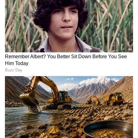
Related Articles
'ಅಮ್ಮ' ಸಂಗೀತಾಗೆ ಬಿಗ್ ಗಿಫ್ಟ್ ಕೊಟ್ಟು ನೆಟ್ಟಿಗರ
ಮೆಚ್ಚುಗೆ ಪಡೆದ ದಳಪತಿ ವಿಜಯ್ ಮಕ್ಕಳು!
Dileep Raj: 'ಅವನೇ ನಮ್ಮ ತಂಡದಲ್ಲಿ ಮೊದಲು
ಹೀರೋ ಆಗಿದ್ದು'.. ಓಲ್ಡನ್ ಡೇಸ್ ನೆನೆದ 'ಗೋಲ್ಡನ್‌
ಸ್ಟಾರ್‌ʼಗಣೇಶ್‌