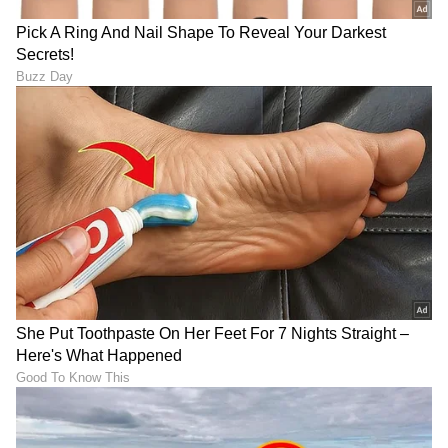
ತೆರೆಮರೆಯ ಕಥೆಗಳು,
OTT ರಿಲೀಸ್‌
ಗಳ ಬಗ್ಗೆ
ಮಾಹಿತಿಯೂ ಇಲ್ಲಿದೆ.
DOWNLOAD APP