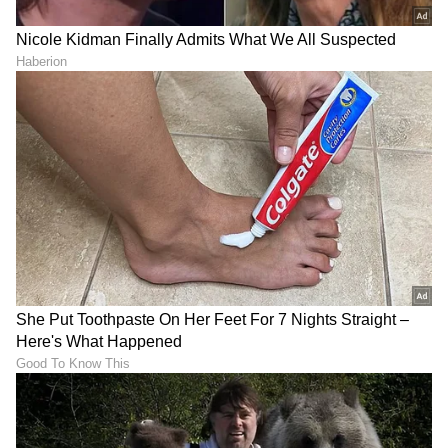
ಯಶ್‌ ‘ಟಾಕ್ಸಿಕ್‌’ ನೋಡಿ ಫ್ಯಾನ್ಸ್‌
ನಿರ್ದೇಶಕಿ ಗೀತೂ ಮೋಹನ್‌ದಾಸ್
ಫಿದಾ: ನೆಟ್ಟಿಗರು ಮಾತ್ರ ‘KGF on
ಕಣ್ಣೀರು ಹಾಕಿದ್ದೇಕೆ? ಟಾಕ್ಸಿಕ್
Steroids’ ಅಂತಿದ್ದಾರೆ!
'ಸ್ಪೆಷಲ್ ಲೇಡೀಸ್' ನಾಯಕಿಯರು
ಹೇಳಿದ್ದೇನು?
LATEST VIDEOS
"ರಾಜಕೀಯ ಬೇಡ, ಸಿನಿಮಾನೇ ಪ್ರಾಣ":
ಕನಕೋತ್ಸವದಲ್ಲಿ ರಿಷಬ್ ಶೆಟ್ಟಿ | Rishab
Shetty speech | Suvarna News
ಶೇ.50 ರಿಂದ ಶೇ.18 ಕ್ಕೆ TAX ಇಳಿಕೆ: ಮೋದಿ-
ಟ್ರಂಪ್ ಐತಿಹಾಸಿಕ ಒಪ್ಪಂದ | India US
Trade Deal | Party Rounds