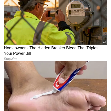
ಒಟ್ಟಿನಲ್ಲಿ, ಸಿಎಂ ಆದ ಖುಷಿಯಲ್ಲಿದ್ದ ವಿಜಯ್‌ಗೆ ಈ ಬೆಳವಣಿಗೆ
ಇಕ್ಕಟ್ಟಿಗೆ ಸಿಲುಕಿಸುತ್ತದೆಯೇ? ಅಥವಾ ತ್ರಿಶಾ ಅವರ ಈ
ನಿರ್ಧಾರವನ್ನು ಕೇವಲ ವೃತ್ತಿಪರ ಸಿನಿಮಾ ಕೆಲಸ ಎಂದು
ಭಾವಿಸಿ ಸುಮ್ಮನಾಗುತ್ತಾರೆಯೇ? ಫ್ಯಾನ್ಸ್ ಹೇಳೋ ಪ್ರಕಾರ-
'ನಟಿಯಾಗಿ ಅವರು ಸಿನಿಮಾವನ್ನು ಒಪ್ಪಿಕೊಂಡಿರುವುದು
ವೃತ್ತಿಪರತೆ' ಎಂದು ಸಿಎಂ ವಿಜಯ್ ಸುಮ್ಮನಾಗ್ತಾರೆ. ಆದರೂ,
ವಿಜಯ್-ತ್ರಿಶಾ ಸ್ನೇಹದ ಹಾದಿ ಮುಂದಿನ ದಿನಗಳಲ್ಲಿ ಯಾವ
ತಿರುವು ಪಡೆಯಲಿದೆ ಎಂಬುದು ಈಗ ಇಡೀ ಸೌತ್ ಇಂಡಿಯಾ
ಸಿನಿಮಾ ಇಂಡಸ್ಟ್ರಿಯ ಚರ್ಚೆಯ ವಿಷಯವಾಗಿದೆ. ಎಲ್ಲದಕ್ಕಿಂತ
ಹೆಚ್ಚಾಗಿ ಸಿಎಂ ವಿಜಯ್ ರಿಯಾಕ್ಷನ್ ಏನಿರಬಹುದು ಎಂಬ
ಕುತೂಹಲ ಎಲ್ಲರಲ್ಲಿ ಮನೆಮಾಡಿದೆ!