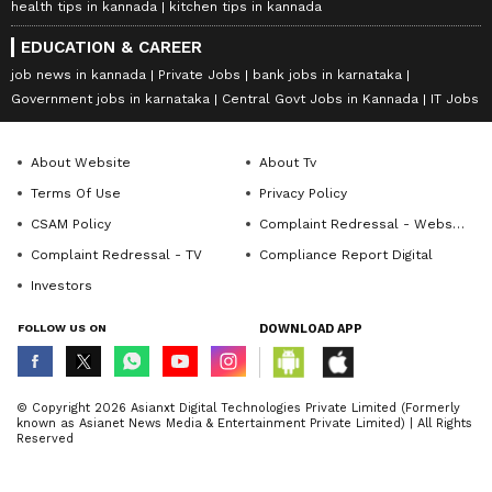
health tips in kannada
kitchen tips in kannada
EDUCATION & CAREER
job news in kannada
Private Jobs
bank jobs in karnataka
Government jobs in karnataka
Central Govt Jobs in Kannada
IT Jobs
About Website
About Tv
Terms Of Use
Privacy Policy
CSAM Policy
Complaint Redressal - Website
Complaint Redressal - TV
Compliance Report Digital
Investors
FOLLOW US ON
DOWNLOAD APP
© Copyright 2026 Asianxt Digital Technologies Private Limited (Formerly
known as Asianet News Media & Entertainment Private Limited) | All Rights
Reserved