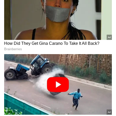
ಸಮಗ್ರ ಸುದ್ದಿ ಮೂಲವನ್ನಾಗಿ asianet suvarna news ಅನ್ನು
ಆಯ್ಕೆ ಮಾಡಿಕೊಳ್ಳಿ
2
7