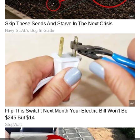
ನೆಲ್ಸನ್ ದಿಲೀಪ್ ಕುಮಾರ್ ನಿರ್ದೇಶನದ ಈ ಮೆಗಾ ಪ್ರಾಜೆಕ್ಟ್
ಈಗಾಗಲೇ ಒಂದು ಸಣ್ಣ ವೀಡಿಯೋ ಮೂಲಕ ಸಂಚಲನ
ಮೂಡಿಸಿದೆ. ರಜನಿ ಮತ್ತು ಕಮಲ್ ರೆಟ್ರೋ ಲುಕ್‌ನಲ್ಲಿ
ಕಾಣಿಸಿಕೊಂಡಿದ್ದು, ಈಗ ತ್ರಿಶಾ ಈ ತಂಡಕ್ಕೆ
ಸೇರ್ಪಡೆಯಾಗಿದ್ದಾರೆ. ವಿಜಯ್ ಮತ್ತು ಸ್ಟಾಲಿನ್ ನಡುವೆ
ರಾಜಕೀಯ ಸಮರ ನಡೆಯುತ್ತಿರುವಾಗ, ತ್ರಿಶಾ ಅವರು
ವಿಜಯ್ ವಿರೋಧಿ ಬ್ಯಾನರ್‌ನಲ್ಲಿ ಸಿನಿಮಾ ಮಾಡುತ್ತಿರುವುದು
"ಇದು ವೃತ್ತಿಪರತೆಯೋ ಅಥವಾ ಸ್ನೇಹದಲ್ಲಿ ಬಿರುಕೇ?" ಎಂಬ
ಪ್ರಶ್ನೆಯನ್ನು ಹುಟ್ಟುಹಾಕಿದೆ.