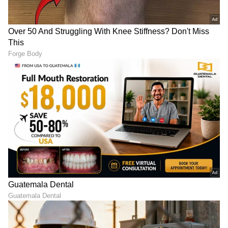
ಹಾಸನ್ ಜೊತೆ 'ಮನ್ಮಧನ್ ಅಂಬು'ನಂತಹ ಹಿಟ್ ಚಿತ್ರಗಳನ್ನು
ನೀಡಿದ್ದಾರೆ. ಈ ಬಾರಿಯೂ ಅವರು ದೊಡ್ಡ ವೇದಿಕೆಯನ್ನು
ಆಯ್ಕೆ ಮಾಡಿಕೊಂಡಿದ್ದಾರೆ. ತ್ರಿಶಾ ಅವರು ವಿಜಯ್ ವಿರುದ್ಧ
ರಾಜಕೀಯವಾಗಿ ಸ್ಪರ್ಧಿಸುತ್ತಿಲ್ಲವಾದರೂ, ಸ್ಟಾಲಿನ್
ಕುಟುಂಬದ ಸಿನಿಮಾದಲ್ಲಿ ಭಾಗಿಯಾಗುತ್ತಿರುವುದು ರಾಜಕೀಯ
ವಲಯದಲ್ಲಿ ಚರ್ಚೆಗೆ ಗ್ರಾಸವಾಗಿದೆ.
7
7
Image Credit :
ChatGPT