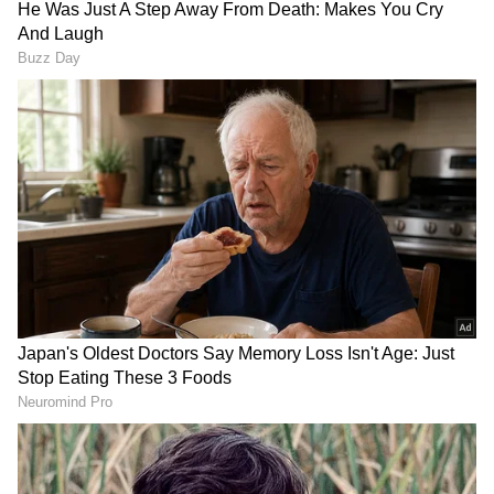
Image Credit :
Social Media
ಆದರೆ, ಈ ಸಂಭ್ರಮದ ನಡುವೆಯೇ ವಿಜಯ್ ಅವರ ಅತ್ಯಪ್ತ
ಗೆಳತಿ ಹಾಗೂ ಲಕ್ಕಿ ಹೀರೋಯಿನ್ ತ್ರಿಶಾ ಕೃಷ್ಣನ್ ಒಂದು
ಅಚ್ಚರಿಯ ನಿರ್ಧಾರ ತೆಗೆದುಕೊಂಡಿದ್ದು, ಈಗ ಅದು
ಸೋಶಿಯಲ್ ಮೀಡಿಯಾದಲ್ಲಿ ಬೆಂಕಿಯಂತೆ ಹರಡುತ್ತಿದೆ! ಈ
ಬಗ್ಗೆ ಇಡೀ ತಮಿಳುನಾಡಲ್ಲಿ ಭಾರೀ ಚರ್ಚೆ ನಡೆಯುತ್ತಿದೆ.