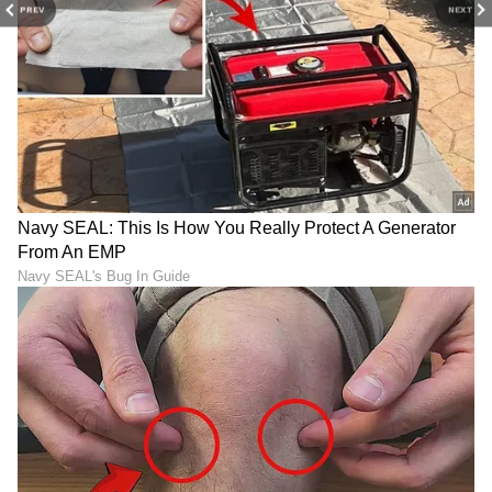
PREV
NEXT
6
7
Image Credit :
X
ರಾಜಕೀಯ- ಸಿನಿಮಾ ಬೇರೆ?
ತ್ರಿಶಾ ಈಗಾಗಲೇ ರಜನಿಕಾಂತ್ ಜೊತೆ 'ಪೆಟ್ಟಾ' ಮತ್ತು ಕಮಲ್