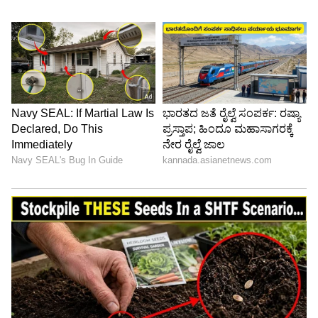
ಸಿನಿಮಾದಲ್ಲಿ ತ್ರಿಶಾ ನಾಯಕಿಯಾಗಿ ಆಯ್ಕೆಯಾಗಿದ್ದಾರೆ.
ಅಸಲಿ ವಿಷಯವೇನೆಂದರೆ, ಈ ಚಿತ್ರವನ್ನು ನಿರ್ಮಾಣ
ಮಾಡುತ್ತಿರುವುದು ಸಿಎಂ ಎಂ.ಕೆ. ಸ್ಟಾಲಿನ್ ಅವರ ಮೊಮ್ಮಗ
ಮತ್ತು ಉದಯನಿಧಿ ಸ್ಟಾಲಿನ್ ಅವರ ಪುತ್ರ ಇನ್ಬನಿಧಿ ಸ್ಟಾಲಿನ್!
5
7
Image Credit :
Instagram/trishkrish_583
ರೆಡ್ ಜೈಂಟ್ ಮೂವೀಸ್ ಬ್ಯಾನರ್ ಅಡಿಯಲ್ಲಿ 'ಗೇಮ್
ಚೇಂಜರ್':