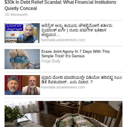
ಸ್ವೀಕರಿಸುವಾಗಲೂ ಎಲ್ಲರ ಕಣ್ಣುಗಳು ತ್ರಿಶಾ ಮೇಲೆಯೇ ಇತ್ತು.
ಅಭಿಮಾನಿಗಳಂತೂ ಇವರಿಬ್ಬರು ಸದ್ಯದಲ್ಲೇ ಅಧಿಕೃತವಾಗಿ
ಒಂದಾಗುತ್ತಾರೆ ಎಂದು ನಂಬಿದ್ದರು. ಆದರೆ, ಕಥೆಯಲ್ಲಿ ಈಗ
ಬಿಗ್ ಟ್ವಿಸ್ಟ್ ಸಿಕ್ಕಿದೆ, ಮುಂದೇನು ಆಗಲಿದೆ?!