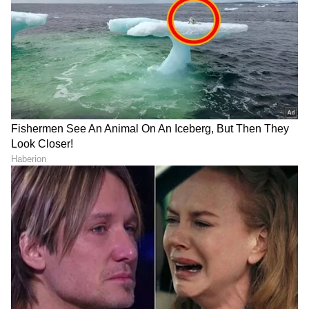
RECOMMENDED STORIES
Jaswant Singh Khalra true
ಸಾಲು ಸಾಲು ಸೋಲು...
story: ಸಟ್ಲುಜ್‌- ಕಾಣೆಯಾದವರ
ಅರುಣಾಚಲಕ್ಕೆ ಹೋದ ನಟಿ
ಹುಡುಕಹೊರಟವರೇ
ಶ್ರೀಲೀಲಾ: ವಿಶೇಷ ಪೂಜೆ,
ನಾಪತ್ತೆಯಾದರು!
ಅಷ್ಟಕ್ಕೂ ಏನಾಯ್ತು?