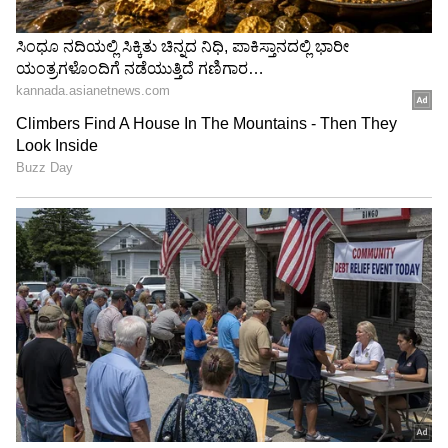
3
7
Image Credit :
Instagram
ತ್ರಿಶಾ ಜೊತೆ ಹಸೆಮಣೆ?
ಕಳೆದ ಕೆಲವು ತಿಂಗಳುಗಳಿಂದ ವಿಜಯ್ ಮತ್ತು ಅವರ ಪತ್ನಿ
ಸಂಗೀತ ನಡುವಿನ ವಿಚ್ಛೇದನದ ವದಂತಿಗಳು ಕಾಲಿವುಡ್
ಅಂಗಳದಲ್ಲಿ ಹರಿದಾಡುತ್ತಿವೆ. ವಿಜಯ್ ಅವರು ತ್ರಿಶಾಗಾಗಿ
ಪತ್ನಿಗೆ ಡಿವೋರ್ಸ್ ನೀಡಲಿದ್ದಾರೆ ಎಂಬ ಮಾತುಗಳು ಕೂಡ
ಕೇಳಿಬಂದಿದ್ದವು. ವಿಜಯ್ ಸಿಎಂ ಆಗಿ ಪ್ರಮಾಣವಚನ