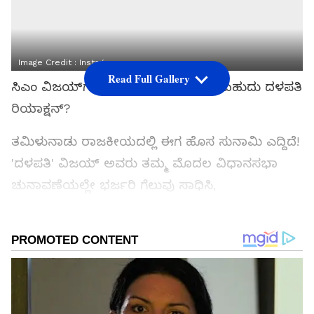
Image Credit :
Instagram
Read Full Gallery
ಸಿಎಂ ವಿಜಯ್‌ಗೆ ಶಾಕ್ ಕೊಟ್ಟ ತ್ರಿಶಾ.. ಏನಿರಬಹುದು ದಳಪತಿ
ರಿಯಾಕ್ಷನ್?
ತಮಿಳುನಾಡು ರಾಜಕೀಯದಲ್ಲಿ ಈಗ ಹೊಸ ಸುನಾಮಿ ಎದ್ದಿದೆ!
'ದಳಪತಿ' ವಿಜಯ್ ಅವರು ತಮ್ಮ ಮೊದಲ ವಿಧಾನಸಭಾ
ಚುನಾವಣೆಯಲ್ಲೇ ಭರ್ಜರಿ ಗೆಲುವು ಸಾಧಿಸಿ,
ಮುಖ್ಯಮಂತ್ರಿಯಾಗಿ ಪ್ರಮಾಣವಚನ ಸ್ವೀಕರಿಸುವ ಮೂಲಕ
ಹೊಸ ಇತಿಹಾಸ ಬರೆದಿದ್ದಾರೆ. ಅದರಲ್ಲೂ 'ತಾಯಂದಿರ
ದಿನ'ದಂದೇ ಅವರು ಸಿಎಂ ಗದ್ದುಗೆ ಏರಿರುವುದು
ಅಭಿಮಾನಿಗಳಿಗೆ ಭಾವುಕ ಕ್ಷಣವಾಗಿತ್ತು.