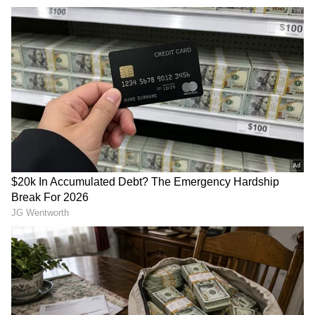
ರುಚಿಯಾದ ರೆಸಿಪಿ, ಬೆಳಿಗ್ಗೆ ಮಿಸ್
ನೀರು ಹೆಚ್ಚು ಬೀಳದಂತೆ ಜಾಗೃತೆ
ಮಾಡ್ದೆ ತಯಾರಿಸಿ
ವಹಿಸಿ
CM Vijay: ವಿಜಯ್ ಪುತ್ರನ
ವಾಷಿಂಗ್ ಮಷಿನ್‌ನಲ್ಲಿ 2
ಕಿಡ್ನ್ಯಾಪ್ ಸ್ಟೋರಿ.. ಅಪ್ಪನನ್ನು
ಪಾಲಿಥಿನ್ ಕವರ್ ಹಾಕಿದ್ರೆ ಬಟ್ಟೆ
ನೋಡಲು ಮಗ ಜೇಸನ್ ಕಿಡ್ನಾಪ್;
ಐರನ್ ಮಾಡೋ ಅಗತ್ಯ ಇರಲ್ವಾ?
ಹಳೆಯ ಘಟನೆ ಈಗ ವೈರಲ್!
ಏನಿದು ವೈರಲ್ ಹ್ಯಾಕ್!
ಪಯಣವನ್ನು ಆನಂದಿಸಿ:
ವಿಡಿಯೋದ ಅಂತ್ಯದಲ್ಲಿ ನಮಾನ್ ಒಂದು ಉತ್ತಮ
ಸಂದೇಶವನ್ನೂ ನೀಡಿದ್ದಾನೆ. "ನಾವು ಫಲಿತಾಂಶದ ಬಗ್ಗೆ ಹೆಚ್ಚು
ಚಿಂತಿಸುತ್ತೇವೆ. ಆದರೆ, ನಾವು ತಲುಪುವ ಗುರಿಯಷ್ಟೇ ನಾವು