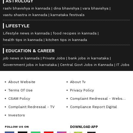
ASTROLOGY
rashi bhavishya in kannada
dina bhavishya
vara bhavishya
vastu shastra in kannada
karnataka festivals
LIFESTYLE
Lifestyle news in kannada
food recipes in kannada
health tips in kannada
kitchen tips in kannada
EDUCATION & CAREER
job news in kannada
Private Jobs
bank jobs in karnataka
Government jobs in karnataka
Central Govt Jobs in Kannada
IT Jobs
About Website
About Tv
Terms Of Use
Privacy Policy
CSAM Policy
Complaint Redressal - Website
Complaint Redressal - TV
Compliance Report Digital
Investors
FOLLOW US ON
DOWNLOAD APP