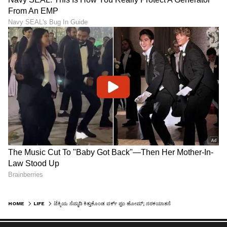
HOME
LIFE
ಟೆಕ್ಕಿಯ ನೆಮ್ಮದಿ ಕಿತ್ತುಕೊಂಡ ವರ್ಕ್ ಫ್ರಂ ಹೋಮ್; ನರಕಯಾತನೆ ಅನುಭವ ಬಿಚ್ಚಿಟ್ಟ ಉದ್ಯೋಗಿಯ ಮಾತು ವೈರಲ್!