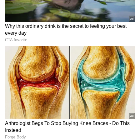
DOWNLOAD APP
RECOMMENDED STORIES
Related Articles
ವರ್ಕ್ ಫ್ರಂ ಹೋಂನಿಂದ ಆಗುವ ಆರೋಗ್ಯ ಸಮಸ್ಯೆಗಳು
ಒಂದೆರಡಲ್ಲ!
'ಹಣಕ್ಕಿಂತ ನೆಮ್ಮದಿಯೇ ಮುಖ್ಯ..' ಬೆಂಗಳೂರಿಗೆ
ಮನಸೋತು 32 ಲಕ್ಷ ಪ್ಯಾಕೇಜ್‌ನ ಉದ್ಯೋಗವನ್ನೇ
ತೊರೆದ ಐಐಟಿ ಪದವೀಧರೆ
ರಾತ್ರಿ ಮಿಕ್ಕ ಅನ್ನಕ್ಕೆ ರವೆ ಮಿಕ್ಸ್
ಮಳೆ ಎಂದ್ರೆ ಈ ಸಸ್ಯಗಳಿಗೆ ಶತ್ರು:
ಮಾಡಿದ್ರೆ ತಯಾರಾಗುತ್ತೆ
ಮಳೆಗಾಲದಲ್ಲಿ ಎಂದೂ ನೆಡಬೇಡಿ,