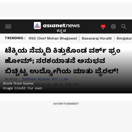
ಕನ್ನಡ
TRENDING :
RSS Chief Mohan Bhagawat
Basavaraj Horatti
Bengalur
ಟೆಕ್ಕಿಯ ನೆಮ್ಮದಿ ಕಿತ್ತುಕೊಂಡ ವರ್ಕ್ ಫ್ರಂ
ಹೋಮ್; ನರಕಯಾತನೆ ಅನುಭವ
ಬಿಚ್ಚಿಟ್ಟ ಉದ್ಯೋಗಿಯ ಮಾತು ವೈರಲ್!
Author :
Sathish Kumar KH
|
Life
Work from home
Published :
Jul 04 2026, 08:12 PM IST
Image Credit:
Our own