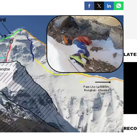
LATE
RECO