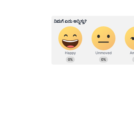
ಅಧಿಕಾರಿಗಳು ಈ ಮೃತದೇಹವನ್ನು ಕೆಳಕ್ಕೆ ತರಲ
Sathish Kumar KH
ಪ್ರದೇಶದಲ್ಲಿ ಕಾರ್ಯಾಚರಣೆ ನಡೆಸಬಲ್ಲ ಪರಿಣ
SK
ವಿಜಯನಗರ ಜಿಲ್ಲೆ ಕಂದಗಲ್‌ಪುರ ಗ್ರಾಮ
ತಿಂಗಳ ಒಳಗಾಗಿ ಮೊರುಪ್ ಅವರ ಅವಶೇಷಗಳನ
ವರ್ಷಗಳಿಂದ ಪ್ರಜಾವಾಣಿ, ವಿಜಯವಾಣಿ ನಂ
ಕರ್ನಾಟಕ ರಾಜಕಾರಣ ನೆಚ್ಚಿನ ಕ್ಷೇತ್ರ.
ಸುದ್ದಿಗಳನ್ನೂ ಬರೆಯುತ್ತೇನೆ. ಕ್ರಿಕೆಟ್, ಕೃ