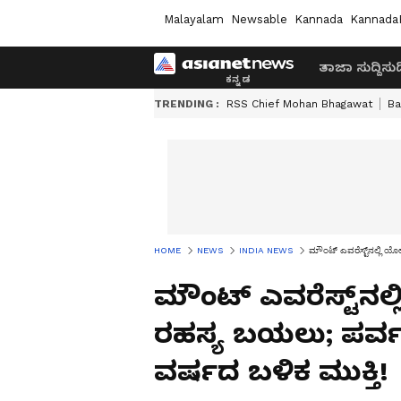
Malayalam
Newsable
Kannada
Kannada
ತಾಜಾ ಸುದ್ದಿ
ಸುದ್
TRENDING :
RSS Chief Mohan Bhagawat
Ba
HOME
NEWS
INDIA NEWS
ಮೌಂಟ್ ಎವರೆಸ್ಟ್‌ನಲ್ಲಿ ಯ
ಮೌಂಟ್ ಎವರೆಸ್ಟ್‌ನಲ
ರಹಸ್ಯ ಬಯಲು; ಪರ್ವ
ವರ್ಷದ ಬಳಿಕ ಮುಕ್ತಿ!