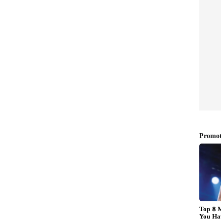
ಕಿಂತ
Shocking Video: ಎವರೆಸ್ಟ್ ಬೇಸ್
ು
ಕ್ಯಾಂಪ್‌ನ ಭಯಾನಕ ವಿಡಿಯೋ
ವೈರಲ್, ಅಬ್ಬಬ್ಬಾ, ಏನೆಲ್ಲಾ
ಆಗೋಯ್ತು!
ೃಶ ಸವಾಲು:
್ಲ. ಮೃತದೇಹವು ಎವರೆಸ್ಟ್‌ನ 'ಡೆತ್ ಝೋನ್' (ಸಾವಿನ
ಅತ್ಯಂತ ಕಡಿಮೆ ಇರುತ್ತದೆ ಮತ್ತು ವಾತಾವರಣದ ಒತ್ತಡವು
ದೆ. ಮೃತದೇಹವು ದಶಕಗಳಿಂದ ಹಿಮಗಟ್ಟಿದ್ದರಿಂದ ಅದರ ತೂಕವೂ
ೋಡೆಗಳ ಮೇಲೆ ಹೆಪ್ಪುಗಟ್ಟಿದ ದೇಹವನ್ನು ಹೊತ್ತು ತರುವುದು
ಂತರರಾಷ್ಟ್ರೀಯ ಮಟ್ಟದ ಪರಿಣಿತ ಶೆರ್ಪಾಗಳು ಮತ್ತು ತಜ್ಞರ