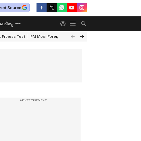
red Source
ಾಣಿಜ್ಯ
 Fitness Test
PM Modi Foreign Travel Expenditure
Valmiki Corporatio