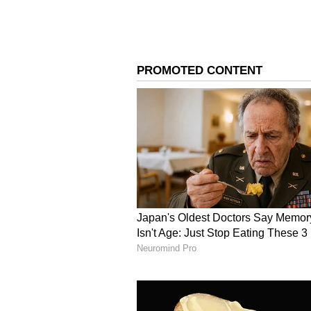
30 ವರ್ಷಗಳ ಹಿಂದೆ ದೇಶದ ಸೇವೆಗಾಗಿ ಹ
ಬರುತ್ತಿರುವುದು ಅವರ ಕುಟುಂಬಕ್ಕೆ ಭಾವನಾ
ಮತ್ತು ಪ್ರಾಣಾಪಾಯದ ನಡುವೆಯೂ ಭಾರತ ಸ
ಮೇಲಿರುವ ಗೌರವವನ್ನು ಎತ್ತಿ ತೋರಿಸುತ್ತ
ಬದಲಿಗೆ ದಶಕಗಳ ಕಾಲದ ರಹಸ್ಯವೊಂದಕ್ಕೆ ಅಂತಿ
ಗೌರವವಾಗಿದೆ.