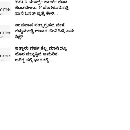
'SSLC ಮಾರ್ಕ್ಸ್‌ ಕಾರ್ಡ್‌ ಕೂಡ
ಕೊಡಬೇಕಾ...?' ಬೆಂಗಳೂರಿನಲ್ಲಿ
ಮನೆ ಓನರ್ ಪ್ರಶ್ನೆ ಕೇಳಿ
ಬಾಡಿಗೆದಾರ ಕಂಗಾಲು
ಉಪವಾಸ ಸತ್ಯಾಗ್ರಹದ ವೇಳೆ
ಕದ್ದುಮುಚ್ಚಿ ಆಹಾರ ಸೇವಿಸಿದ್ರೆ ಏನು
ಶಿಕ್ಷೆ?
ಹತ್ತಾರು ವರ್ಷ ಕೆಲ್ಸ ಮಾಡಿದ್ರೂ
ಹೊರ ದಬ್ಬುತ್ತಿದೆ ಅಮೆರಿಕ:
ಬರಿಗೈನಲ್ಲಿ ಭಾರತಕ್ಕೆ
ವಾಪಸಾಗ್ತಿರೋರ ಕಣ್ಣೀರ ಕಥೆ