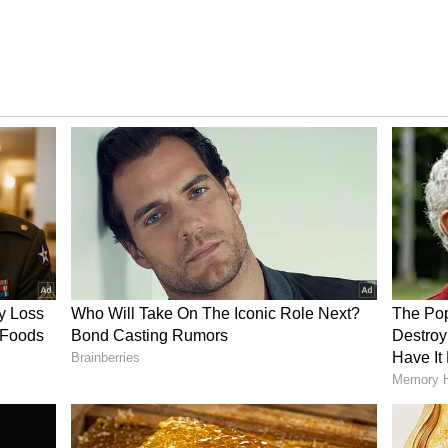
ೋಗಿ ಹಿಮದಲ್ಲಿ ಕಣ್ಮರೆಯಾದ ಯೋಧನ ಮೃತದೇಹ ವಾಪಸ್
ತ್ಮಕ ಕ್ಷಣವಾಗಿದೆ. ಹವಾಮಾನ ವೈಪರೀತ್ಯ, ಮೈ ನಡುಗಿಸುವ ಚಳಿ
ರ್ಕಾರವು ಈ ಸಾಹಸಕ್ಕೆ ಕೈ ಹಾಕಿರುವುದು ತನ್ನ ಯೋಧರ
ದೆ. ಇದು ಕೇವಲ ಮೃತದೇಹವನ್ನು ತರುವ ಕಾರ್ಯಾಚರಣೆಯಲ್ಲ,
ಮ ತೆರೆ ಎಳೆದು, ಒಬ್ಬ ವೀರನಿಗೆ ಸಲ್ಲಿಸುತ್ತಿರುವ