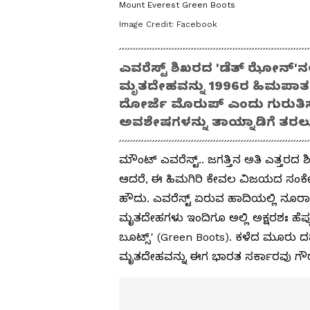
Mount Everest Green Boots
Image Credit:
Facebook
ಎವರೆಸ್ಟ್ ಶಿಖರದ 'ಡೆತ್ ಝೋನ್'ನಲ್ಲಿ
ಮೃತದೇಹವನ್ನು 1996ರ ಹಿಮಪಾತ
ದೋರ್ಜೆ ಮೊರುಪ್ ಎಂದು ಗುರುತ
ಅವಶೇಷಗಳನ್ನು ತಾಯ್ನಾಡಿಗೆ ತರಲು
ಮೌಂಟ್ ಎವರೆಸ್ಟ್.. ಜಗತ್ತಿನ ಅತಿ ಎತ್ತರ
ಆದರೆ, ಈ ಹಿಮಗಿರಿ ಕೇವಲ ವಿಜಯದ ಸಂಕೇ
ಹೌದು. ಎವರೆಸ್ಟ್ ಏರುವ ಹಾದಿಯಲ್ಲಿ ನ
ಮೃತದೇಹಗಳು ಇಂದಿಗೂ ಅಲ್ಲಿ ಅಕ್ಷರಶಃ ಹೆಪ್ಪುಗಟ
ಬೂಟ್ಸ್' (Green Boots). ಕಳೆದ ಮೂರು ದ
ಮೃತದೇಹವನ್ನು ಈಗ ಭಾರತ ಸರ್ಕಾರವು ಗೌರ