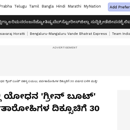
Prabha
Telugu
Tamil
Bangla
Hindi
Marathi
MyNation
Add Prefer
ದಿ
ಗ್ಯಾಲರಿ
ಮನರಂಜನೆ
ಜ್ಯೋತಿಷ್ಯ
ವೆಬ್‌ಸ್ಟೋರೀಸ್
ಜಿಲ್ಲಾ ಸುದ್ದಿ
ಕ್ರೀಡೆ
ಜೀವನಶೈಲಿ
ವ
savaraj Horatti
Bengaluru-Mangaluru Vande Bhatrat Express
Team India
ೋಧನ 'ಗ್ರೀನ್ ಬೂಟ್' ರಹಸ್ಯ ಬಯಲು; ಪರ್ವತಾರೋಹಿಗಳ ದಿಕ್ಸೂಚಿಗೆ 30 ವರ್ಷದ ಬಳಿಕ ಮುಕ್ತಿ!
್ಲಿ ಯೋಧನ 'ಗ್ರೀನ್ ಬೂಟ್'
ತಾರೋಹಿಗಳ ದಿಕ್ಸೂಚಿಗೆ 30