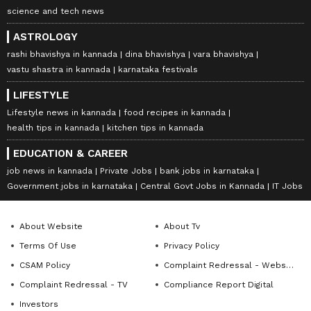
science and tech news
ASTROLOGY
rashi bhavishya in kannada
dina bhavishya
vara bhavishya
vastu shastra in kannada
karnataka festivals
LIFESTYLE
Lifestyle news in kannada
food recipes in kannada
health tips in kannada
kitchen tips in kannada
EDUCATION & CAREER
job news in kannada
Private Jobs
bank jobs in karnataka
Government jobs in karnataka
Central Govt Jobs in Kannada
IT Jobs
About Website
About Tv
Terms Of Use
Privacy Policy
CSAM Policy
Complaint Redressal - Website
Complaint Redressal - TV
Compliance Report Digital
Investors