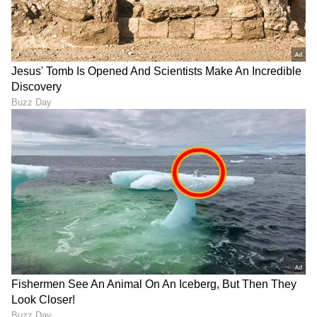
ಶೇ.50 ರಿಂದ ಶೇ.18 ಕ್ಕೆ TAX ಇಳಿಕೆ: ಮೋದಿ-
ಟ್ರಂಪ್ ಐತಿಹಾಸಿಕ ಒಪ್ಪಂದ | India US
Trade Deal | Party Rounds