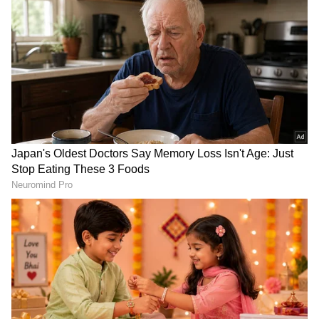
Related Articles
'ನಾವೀಗಲೂ ಫ್ಯಾಮಿಲಿ..' ಹಾರ್ದಿಕ್‌ ಪಾಂಡ್ಯ ಬಗ್ಗೆ
ಮಾತನಾಡಿದ ನತಾಶಾ!
ಹಾರ್ದಿಕ್‌ ಪಾಂಡ್ಯ ಜೊತೆ ಎಂಗೇಜ್‌ಮೆಂಟ್‌ ಬಗ್ಗೆ ಮೌನ
ಮುರಿದ ಮಹಿಕಾ ಶರ್ಮ!