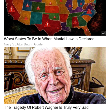
DOWNLOAD APP
RECOMMENDED STORIES
Rehane: ಗಾವಸ್ಕರ್ Vs
ಐಪಿಎಲ್, ಅಂತಾರಾಷ್ಟ್ರೀಯ
ತೆಂಡೂಲ್ಕರ್; ಯಾರು ಗ್ರೇಟ್?
ಕ್ರಿಕೆಟ್‌ಗೆ ದಿಢೀರ್ ವಿದಾಯ