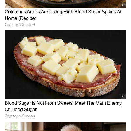
Image Credit :
Hardik Pandya Instagram
ಬೇರೆಯವರು ಯಾಕೆ ಅಷ್ಟು ಬರೋದಿಲ್ಲ
ಸಾಮಾನ್ಯವಾಗಿ ಬಿಸಿಸಿಐನಿಂದ ಕೇಂದ್ರೀಯ ಗುತ್ತಿಗೆ ಪಡೆದ
ಕ್ರಿಕೆಟರ್ಸ್ Rehabilitation, ಫಿಟ್‌ನೆಸ್ ಪರೀಕ್ಷೆ ಅಥವಾ
ರಾಷ್ಟ್ರೀಯ ತಂಡದ ಶಿಬಿರಗಳಿಗಾಗಿ ಮಾತ್ರ ಬೆಂಗಳೂರಿನ ಈ
ಕೇಂದ್ರಕ್ಕೆ ಭೇಟಿ ನೀಡುತ್ತಾರೆ. ಆದರೆ ಪಾಂಡ್ಯ ಮಾತ್ರ ಇಲ್ಲಿಯೇ
ಇರುತ್ತಾರಂತೆ.