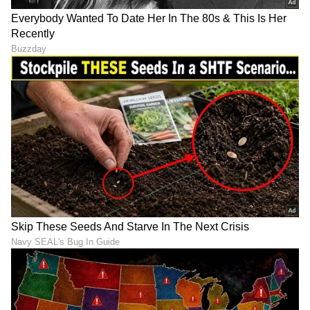
Kannada
) ಕ್ಷಣಕ್ಷಣದ ಕನ್ನಡ ಸುದ್ದಿ ಅಪ್ಡೇಟ್‌ಗಳಿಗಾಗಿ
ಏಷ್ಯಾನೆಟ್ ಸುವರ್ಣ ನ್ಯೂಸ್‌ ಫಾಲೋ ಮಾಡಿ.
IPL
Live
ಸೇರಿದಂತೆ ಟೀಂ ಇಂಡಿಯಾದ ಬ್ರೇಕಿಂಗ್ ಸುದ್ದಿ
(
Cricket News in Kannada
), ವಿಶೇಷ ವರದಿಗಳು
ಮತ್ತು ನೇರ ಪ್ರಸಾರಗಳೊಂದಿಗೆ ಸಂಪೂರ್ಣ ಮಾಹಿತಿ
ನಿಮ್ಮ ಒಂದೇ ಕ್ಲಿಕ್‌ನಲ್ಲಿ ಲಭ್ಯ. ಏಷ್ಯಾನೆಟ್ ಸುವರ್ಣ
ನ್ಯೂಸ್ ಅಧಿಕೃತ ಆ್ಯಪ್ ಡೌನ್‌ಲೋಡ್ ಮಾಡಿ ಹಾಗೂ
ಎಲ್ಲಾ ಅಪ್‌ಡೇಟ್ ಗಳನ್ನು ಪಡೆಯಿರಿ.