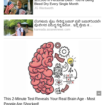
Image Credit :
ANI
ಎಲ್ಲ ಸೌಲಭ್ಯ ಸಿಗುತ್ತೆ
ತೊಡೆಯ ಸ್ನಾಯು ಸಮಸ್ಯೆಯಿಂದಾಗಿ ಅವರು ಭಾರತ ಟೀಂ
ಯುಕೆ (UK) ಪ್ರವಾಸದಿಂದ ಹೊರಬಿದ್ದಿದ್ದಾರೆ. ಬೆಂಗಳೂರಿನ
COE ನಲ್ಲೇ ಅವರು ತರಬೇತಿ ಪಡೆಯುತ್ತಿದ್ದು ಆರು ತಿಂಗಳು
ಆಗಿದೆ. ಕೇಂದ್ರ ಸರ್ಕಾರದ ಒಪ್ಪಂದದಡಿ ಇರುವ ಕ್ರಿಕೆಟರ್‌
ಆಗಿದ್ದಕ್ಕೆ, ಅವರಿಗೆ ಎಲ್ಲ ಸೌಲಭ್ಯ ಸಿಗುತ್ತದೆ.
5
5