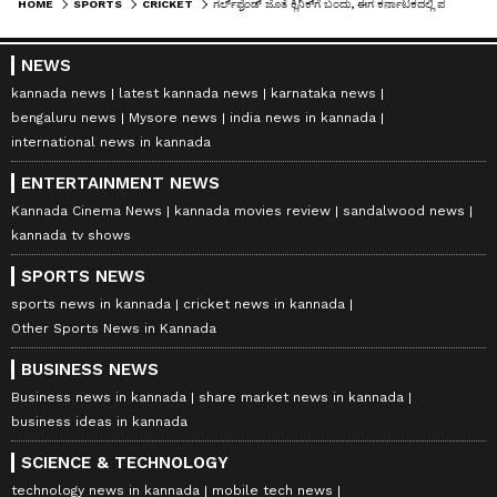
HOME
SPORTS
CRICKET
ಗರ್ಲ್‌ಫ್ರೆಂಡ್‌ ಜೊತೆ ಕ್ಲಿನಿಕ್‌ಗೆ ಬಂದು, ಈಗ ಕರ್ನಾಟಕದಲ್ಲಿ ಪರ್ಮನೆಂಟ್ ಸೆಟಲ್‌ ಆದ HARDIK PANDYA!
NEWS
kannada news
latest kannada news
karnataka news
bengaluru news
Mysore news
india news in kannada
international news in kannada
ENTERTAINMENT NEWS
Kannada Cinema News
kannada movies review
sandalwood news
kannada tv shows
SPORTS NEWS
sports news in kannada
cricket news in kannada
Other Sports News in Kannada
BUSINESS NEWS
Business news in kannada
share market news in kannada
business ideas in kannada
SCIENCE & TECHNOLOGY
technology news in kannada
mobile tech news