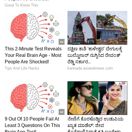
Image Credit :
ANI
ಬಾಡಿಗೆ ಮನೆ ಮಾಡಿದ್ರು
COE ಕೊಡಿಗೇನಹಳ್ಳಿ ಬಳಿಯಿದೆ. ಇದಕ್ಕೆ ಹತ್ತಿರ ಆಗುವಂತೆ
ಒಂದು ಮನೆಯೊಂದನ್ನು ಬಾಡಿಗೆಗೆ ಪಡೆದಿದ್ದಾರೆ. ಕನಿಷ್ಠ 5
ರಿಂದ 6 ವರ್ಷ ಅವರು ಟೆಸ್ಟ್‌ ಕ್ರಿಕೆಟ್‌ ಆಡಲಿದ್ದಾರೆ.
ಇಲ್ಲಿ ಹಾರ್ದಿಕ್‌ ಪಾಂಡ್ಯ ಜೊತೆಗೆ ಬಿಸಿಸಿಐ ತರಬೇತುದಾರರು,
ವೈಯಕ್ತಿಕ ಫಿಸಿಯೋಥೆರಪಿಸ್ಟ್, ಸ್ಟ್ರೆಂತ್ ಆಂಡ್ ಕಂಡೀಷನಿಂಗ್
(S&C) ಕೋಚ್ ಕೂಡ ಇರುತ್ತಾರೆ. ಬ್ಯಾಟಿಂಗ್ ಅಭ್ಯಾಸಕ್ಕಾಗಿ
COE ನೇಮಿಸಿಕೊಳ್ಳುವ ನೆಟ್ ಬೌಲರ್‌ಗಳಿಗೆ ಸ್ವಂತ ಹಣದಿಂದ