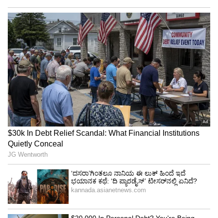
ಲೋವರ್ ಪರೇಲ್ ಮನೆಯಿಂದ ನಿತ್ಯವೂ ಪ್ರಾಕ್ಟೀಸ್‌ಗೆ
ಬರೋದು ಕಷ್ಟ ಆಗುತ್ತಿತ್ತು.
4
5