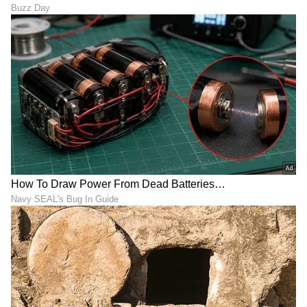
ಕ್ಷಣಕಾಲ ಮೌನಕ್ಕೆ ಜಾರಿದ ರಹಾನೆ
ಘೋಷಿಸಿದ ಬೆನ್ನಲ್ಲೇ ಈ ತಂಡದ
ಕೊಟ್ಟ 'ಮಾಸ್‌' ಉತ್ತರ ಹೀಗಿತ್ತು!
ಪರ ಆಡಲು ರೆಡಿಯಾದ ಅಜಿಂಕ್ಯ
ರಹಾನೆ!
ಲಂಕಾ ಟೆಸ್ಟ್‌ಗೂ ಮುನ್ನವೇ
ಕೊಹ್ಲಿಯೂ ಅಲ್ಲ, ಧೋನಿಯೂ
ಸರ್ಪರಾಜ್ ಖಾನ್ ನಿಗೂಢ
ಅಲ್ಲ, ಗಂಗೂಲಿ ಅಲ್ಲವೇ ಅಲ್ಲ!
ಪೋಸ್ಟ್ - ಭಾರೀ ವಿವಾದ
ಈತನೇ ಭಾರತದ ಅತ್ಯುತ್ತಮ
ಕ್ಯಾಪ್ಟನ್ ಎಂದ ಅಜಿಂಕ್ಯ ರಹಾನೆ!
LATEST VIDEOS
"ರಾಜಕೀಯ ಬೇಡ, ಸಿನಿಮಾನೇ ಪ್ರಾಣ":
ಕನಕೋತ್ಸವದಲ್ಲಿ ರಿಷಬ್ ಶೆಟ್ಟಿ | Rishab
Shetty speech | Suvarna News