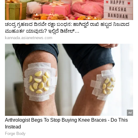
3
5
Image Credit :
Getty
32 ವರ್ಷ ವಯಸ್ಸು
ಹಾರ್ದಿಕ್‌ ಪಾಂಡ್ಯ ಅವರು ಮೂಲತಃ ಗುಜರಾತ್‌ನ
ಬರೋಡಾದವರು. ಇವರಿಗೆ ಈಗ 32 ವರ್ಷ ವಯಸ್ಸು. ಹತ್ತು
ವರ್ಷಗಳಿಂದ ಪಾಂಡ್ಯ ಅವರು ಮುಂಬೈನ ಲೋವರ್
ಪರೇಲ್‌ನಲ್ಲಿದ್ದರು. ಜೊತೆಗೆ ಮುಂಬೈ ಇಂಡಿಯನ್ಸ್‌ನ
ಘನ್ಸೋಲಿಯಲ್ಲಿ ತರಬೇತಿ ಪಡೆಯುತ್ತಿದ್ದರು. ಮುಂಬೈನ