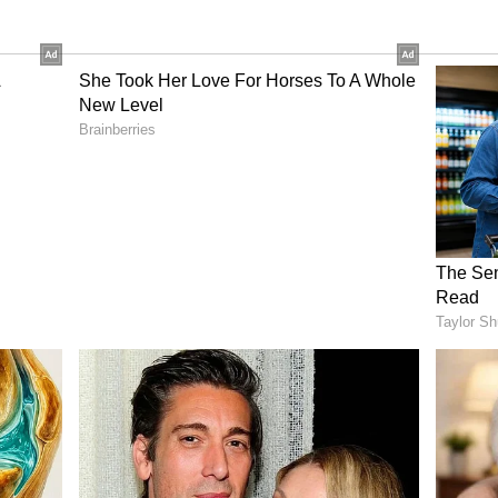
ಖರ್ ಅವರು ಮಾತನಾಡಿ, ಜಗತ್ತಿನ ಸುಸ್ಥಿರ ಭವಿಷ್ಯಕ್ಕಾಗಿ
ಂಧನದ ಅಗತ್ಯವನ್ನು ಪ್ರತಿಪಾದಿಸಿದರು. ಹಸಿರು ಇಂಧನ
ದ ಬದ್ಧತೆ ತೋರುತ್ತಿದ್ದು, ಪ್ರಮುಖ ಪಾತ್ರ ವಹಿಸಿದೆ ಎಂದು
ದೇವವ್ರತ್, ಪಂಜಾಬ್‌ ಗವರ್ನರ್ ಗುಲಾಬ್ ಚಂದ್ ಕಟಾರಿಯಾ,
್ ಹಾಗೂ ಸಮಾವೇಶದ ಪಾಲುದಾರ ರಾಜ್ಯಗಳು ಮತ್ತು ದೇಶಗಳು,