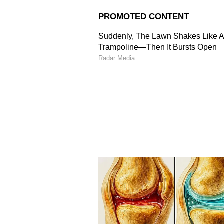
ಸಮಾರೋಪದಲ್ಲಿ ಉಪರಾಷ್ಟ್ರಪತಿ ಜಗದೀಪ್ ಧನ
ಹಸಿರು ಹೈಡ್ರೋಜನ್, ನವೀಕರಿಸಬಹುದಾದ ಇ
ಕ್ಷೇತ್ರವನ್ನು ಮುನ್ನಡೆಸುವಲ್ಲಿ ಭಾರತ ದೃಢವಾ
ಹೇಳಿದರು. ಗುಜರಾತ್ ಗವರ್ನರ್ ಆಚಾರ್ಯ 
ಗುಜರಾತ್ ಸಿಎಂ ಭೂಪೇಂದ್ರಭಾಯಿ ಪಟೇಲ
ಪ್ರತಿನಿಧಿಗಳು, ಗಣ್ಯರು ಉಪಸ್ಥಿತರಿದ್ದರು.