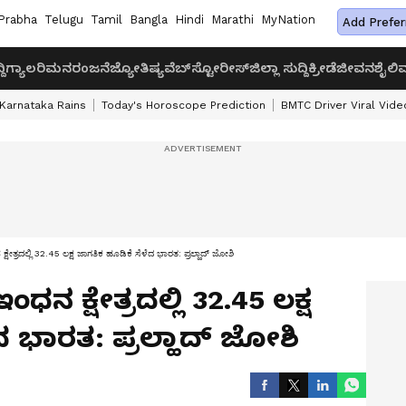
Prabha
Telugu
Tamil
Bangla
Hindi
Marathi
MyNation
Add Prefer
ದಿ
ಗ್ಯಾಲರಿ
ಮನರಂಜನೆ
ಜ್ಯೋತಿಷ್ಯ
ವೆಬ್‌ಸ್ಟೋರೀಸ್
ಜಿಲ್ಲಾ ಸುದ್ದಿ
ಕ್ರೀಡೆ
ಜೀವನಶೈಲಿ
ವ
Karnataka Rains
Today's Horoscope Prediction
BMTC Driver Viral Vide
ತ್ರದಲ್ಲಿ 32.45 ಲಕ್ಷ ಜಾಗತಿಕ ಹೂಡಿಕೆ ಸೆಳೆದ ಭಾರತ: ಪ್ರಲ್ಹಾದ್ ಜೋಶಿ
 ಕ್ಷೇತ್ರದಲ್ಲಿ 32.45 ಲಕ್ಷ
ದ ಭಾರತ: ಪ್ರಲ್ಹಾದ್ ಜೋಶಿ