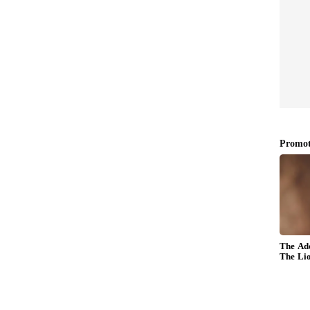
 ಇಂಧನ ಶಕ್ತಿಯು ಆರ್ಥಿಕತೆಗೆ ಪ್ರೇರಕ ಶಕ್ತಿಯಾಗಿದೆ ಎಂದ
ರಿನಿವೆಬಲ್ ಎನರ್ಜಿ ವಲಯದಲ್ಲಿ ನಂಬಿಕೆಗೆ ಬದ್ಧವಾಗಿದೆ ಎಂದು
:
ಭವಿಷ್ಯದಲ್ಲಿ ನವೀಕರಿಸಬಹುದಾದ ಇಂಧನ ಕ್ಷೇತ್ರದಲ್ಲಿ
 ಭಾರತವನ್ನು ಜಗತ್ತೇ ಎದಿರು ನೋಡುತ್ತಿದೆ. ಭಾರತ ಈಗ 500
ಹೆಚ್ಚು ಗಮನಹರಿಸಿದೆ ಎಂದು ಸಚಿವ ಜೋಶಿ ಘೋಷಿಸಿದರು.
td): IREDA ಗಿಫ್ಟ್ ಸಿಟಿಯಲ್ಲಿ "IREDA ಗ್ಲೋಬಲ್ ಗ್ರೀನ್ ಎನರ್ಜಿ
ಥೆಯನ್ನು ಸಂಯೋಜಿಸಿದೆ ಎಂದು ತಿಳಿಸಿದರು.
ತ್ತು: ಬಲಗೈನಿಂದ ಹ್ಯಾಂಡ್ ಶೇಕ್ ಮಾಡು ಅಂತಾ ಡಿಸಿಗೆ