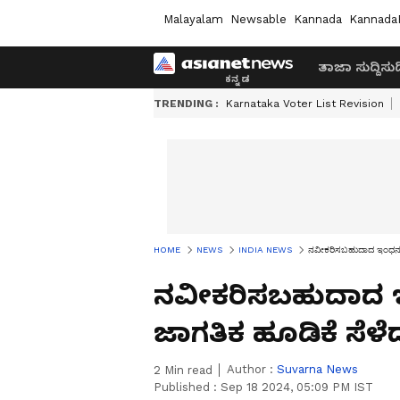
Malayalam
Newsable
Kannada
Kannada
ತಾಜಾ ಸುದ್ದಿ
ಸುದ್
TRENDING :
Karnataka Voter List Revision
HOME
NEWS
INDIA NEWS
ನವೀಕರಿಸಬಹುದಾದ ಇಂಧನ ಕ್ಷೇ
ನವೀಕರಿಸಬಹುದಾದ ಇಂಧನ
ಜಾಗತಿಕ ಹೂಡಿಕೆ ಸೆಳೆ
Author :
Suvarna News
2
Min read
Published :
Sep 18 2024, 05:09 PM IST