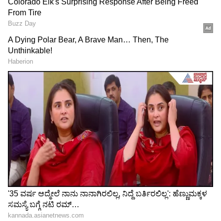
ನಿರ್ಮಾಪಕರಿಗೆ ಶಿಕ್ಷಣ ಅಗತ್ಯ: Actor Sathish
Ninasam ಮಾತಿಗೆ ಕೆನಲಿ ಕೆಂಡವಾದ ನಿರ್ಮಾಪಕರು!
RECOMMENDED STORIES
ಚಹಾ ಕುಡಿಯಲು 20 ರೂಪಾಯಿ
ದುಬೈನಲ್ಲಿ ಕನ್ನಡಿಗನ ಕೊಂದ
ಕೊಡಲಿಲ್ಲ ಅಂತಾ ತಲೆ ಕಡೆದು
ಪಾತಕಿ, ಜೈಲಿಂದ ಬಂದು
ವಿಕೃತಿ.. ರುಂಡ, ಮುಂಡ
ಕರ್ನಾಟಕ-ಕೇರಳ ಗಡಿಭಾಗದದಲ್ಲಿ
ಬೇರೆಬೇರೆ!
ಡ್ರಗ್‌ ಕಿಂಗ್‌ಪಿನ್‌ ಆದ!
ಯಾರೀ ಬರಕತುಲ್ಲಾ ಭೋಪಾಲಿ? ಇವರ