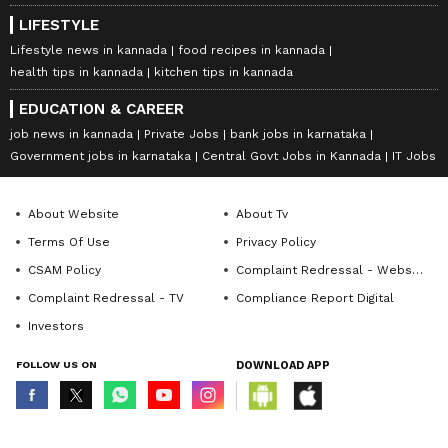
LIFESTYLE
Lifestyle news in kannada
food recipes in kannada
health tips in kannada
kitchen tips in kannada
EDUCATION & CAREER
job news in kannada
Private Jobs
bank jobs in karnataka
Government jobs in karnataka
Central Govt Jobs in Kannada
IT Jobs
About Website
About Tv
Terms Of Use
Privacy Policy
CSAM Policy
Complaint Redressal - Website
Complaint Redressal - TV
Compliance Report Digital
Investors
FOLLOW US ON
DOWNLOAD APP
© Copyright 2026 Asianxt Digital Technologies Private Limited (Formerly