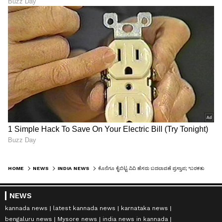
HOME
NEWS
INDIA NEWS
ಕೊನೆಗೂ ಕೈಬಿಟ್ಟ ವಿವಿ ಹೆಸರು ಬದಲಾವಣೆ ಪ್ರಸ್ತಾಪ; 'ಬರಕತುಲ್ಲಾ ವಿಶ್ವವಿದ್ಯಾಲಯ' ಹೆಸರೇ ಮುಂದುವರಿಕೆ
NEWS
kannada news
latest kannada news
karnataka news
bengaluru news
Mysore news
india news in kannada