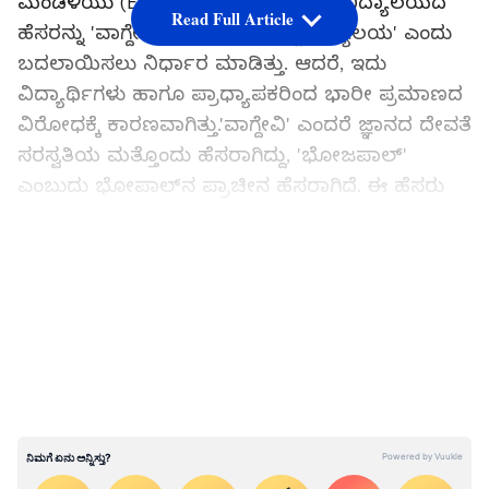
ಮಂಡಳಿಯು (Executive Council), ವಿಶ್ವವಿದ್ಯಾಲಯದ
Read Full Article
ಹೆಸರನ್ನು 'ವಾಗ್ದೇವಿ ಭೋಜಪಾಲ್ ವಿಶ್ವವಿದ್ಯಾಲಯ' ಎಂದು
ಬದಲಾಯಿಸಲು ನಿರ್ಧಾರ ಮಾಡಿತ್ತು. ಆದರೆ, ಇದು
ವಿದ್ಯಾರ್ಥಿಗಳು ಹಾಗೂ ಪ್ರಾಧ್ಯಾಪಕರಿಂದ ಭಾರೀ ಪ್ರಮಾಣದ
ವಿರೋಧಕ್ಕೆ ಕಾರಣವಾಗಿತ್ತು.'ವಾಗ್ದೇವಿ' ಎಂದರೆ ಜ್ಞಾನದ ದೇವತೆ
ಸರಸ್ವತಿಯ ಮತ್ತೊಂದು ಹೆಸರಾಗಿದ್ದು, 'ಭೋಜಪಾಲ್'
ಎಂಬುದು ಭೋಪಾಲ್‌ನ ಪ್ರಾಚೀನ ಹೆಸರಾಗಿದೆ. ಈ ಹೆಸರು
ಪ್ರಾಚೀನ ಪರಮಾರ ರಾಜವಂಶದಿಂದ ಬಂದಿದೆ ಎಂದು
ವಿಶ್ವವಿದ್ಯಾಲಯದ ಉಪಕುಲಪತಿ ಸುರೇಶ್ ಕುಮಾರ್ ಜೈನ್
LATEST VIDEOS
ಸಮರ್ಥಿಸಿಕೊಂಡಿದ್ದರು.
ಸರ್ಕಾರದ ಈ ನಿರ್ಧಾರಕ್ಕೆ ವಿರೋಧ ಪಕ್ಷಗಳು,
ವಿಶ್ವವಿದ್ಯಾಲಯದ ಪ್ರಾಧ್ಯಾಪಕರು ಹಾಗೂ ವಿದ್ಯಾರ್ಥಿ
ಸಂಘಟನೆಗಳು ತೀವ್ರ ಆಕ್ಷೇಪ ವ್ಯಕ್ತಪಡಿಸಿದ್ದವು. ವಾಗ್ದೇವಿ
ಅಥವಾ ರಾಜಾ ಭೋಜ ಅವರ ಹೆಸರಿನಲ್ಲಿ ಹೊಸ ಶಿಕ್ಷಣ
ಸಂಸ್ಥೆಗಳನ್ನು ಬೇಕಿದ್ದರೆ ಸ್ಥಾಪಿಸಿ, ಆದರೆ ಈ ಹಳೆಯ
ವಿಶ್ವವಿದ್ಯಾಲಯದ ಹೆಸರನ್ನು ಬದಲಾಯಿಸಬೇಡಿ ಎಂದು