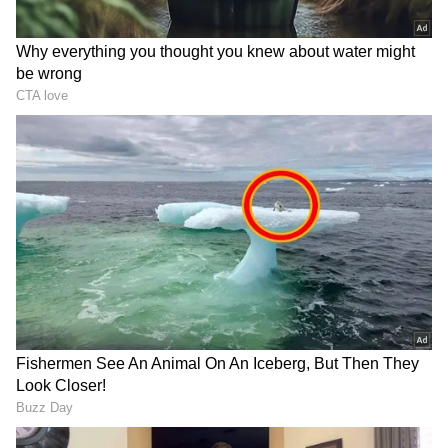
DOWNLOAD APP
ಆರೋಗ್ಯ
, ಸೌಂದರ್ಯ, ಫಿಟ್‌ನೆಸ್,
ಕಿಚನ್ ಟಿಪ್ಸ್‌
,
ಸಂಬಂಧ,
ಫ್ಯಾಷನ್
,
ರೆಸಿಪಿ
ಅಪ್ಡೇಟ್‌ಗಳಿಗಾಗಿ
ಏಷ್ಯಾನೆಟ್ ಸುವರ್ಣ ನ್ಯೂಸ್‌ ಫಾಲೋ ಮಾಡಿ.
ಸಂಪೂರ್ಣ ಮಾಹಿತಿ ಒಂದೇ ಕ್ಲಿಕ್‌ನಲ್ಲಿ ಲಭ್ಯ. ಏಷ್ಯಾನೆಟ್
ಸುವರ್ಣ ನ್ಯೂಸ್ ಅಧಿಕೃತ ಆ್ಯಪ್ ಡೌನ್‌ಲೋಡ್ ಮಾಡಿ
ಹಾಗು ಎಲ್ಲಾ ಅಪ್‌ಡೇಟ್ ಗಳನ್ನು ಪಡೆಯಿರಿ.