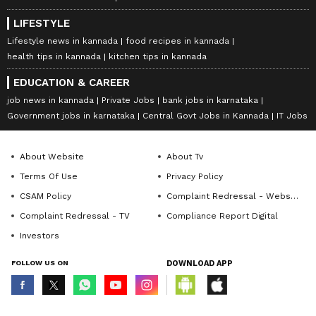
LIFESTYLE
Lifestyle news in kannada
food recipes in kannada
health tips in kannada
kitchen tips in kannada
EDUCATION & CAREER
job news in kannada
Private Jobs
bank jobs in karnataka
Government jobs in karnataka
Central Govt Jobs in Kannada
IT Jobs
About Website
About Tv
Terms Of Use
Privacy Policy
CSAM Policy
Complaint Redressal - Website
Complaint Redressal - TV
Compliance Report Digital
Investors
FOLLOW US ON
DOWNLOAD APP
© Copyright 2026 Asianxt Digital Technologies Private Limited (Formerly