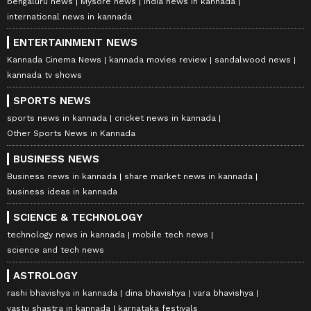
bengaluru news
Mysore news
india news in kannada
international news in kannada
ENTERTAINMENT NEWS
Kannada Cinema News
kannada movies review
sandalwood news
kannada tv shows
SPORTS NEWS
sports news in kannada
cricket news in kannada
Other Sports News in Kannada
BUSINESS NEWS
Business news in kannada
share market news in kannada
business ideas in kannada
SCIENCE & TECHNOLOGY
technology news in kannada
mobile tech news
science and tech news
ASTROLOGY
rashi bhavishya in kannada
dina bhavishya
vara bhavishya
vastu shastra in kannada
karnataka festivals