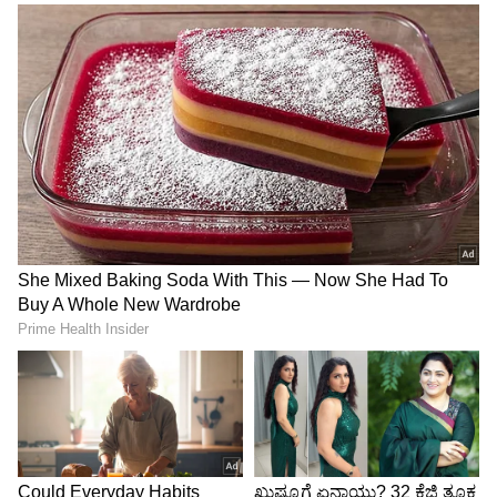
ಮರುಬಳಕೆಯಾಗುವ ಬ್ಯಾಗ್ ಬಳಸಿ :
ಪ್ಲಾಸ್ಟಿಕ್ ಬ್ಯಾಗ್ ಗಳ
ಬದಲು ಕಾಟನ್ ಅಥವಾ ಮರುಬಳಕೆ ಮಾಡುವಂತಹ ಬ್ಯಾಗ್
ಗಳನ್ನು ಬಳಸಲು ಆರಂಭಿಸಿ. ಇದರಿಂದ ಪ್ಲಾಸ್ಟಿಕ್ ಚೀಲದ
ಉತ್ಪಾದನೆ ಮತ್ತು ವಿಲೇವಾರಿ ಸಂಪನ್ಮೂಲಗಳನ್ನು ಕೂಡ
ಕಡಿಮೆಮಾಡಬಹುದು. ಪ್ಲಾಸ್ಟಿಕ್ ಬಳಕೆ ಕಡಿಮೆಯಾದರೆ