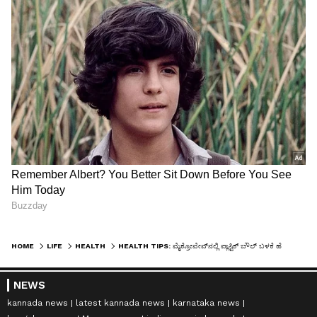
HOME
LIFE
HEALTH
HEALTH TIPS: ಮೈಕ್ರೋವೇವ್‌ನಲ್ಲಿ ಪ್ಲಾಸ್ಟಿಕ್ ಬೌಲ್ ಬಳಕೆ ಹೆಚ್ಚುತ್ತೆ ಈ ರೋಗ
NEWS
kannada news
latest kannada news
karnataka news