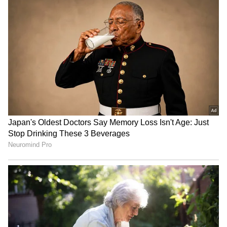
ಶೇ.50 ರಿಂದ ಶೇ.18 ಕ್ಕೆ TAX ಇಳಿಕೆ: ಮೋದಿ-
ಟ್ರಂಪ್ ಐತಿಹಾಸಿಕ ಒಪ್ಪಂದ | India US
Trade Deal | Party Rounds
ಪಿಸಿಓಎಸ್ ಲಕ್ಷಣದಿಂದ ಹಾಗೂ ಪ್ಲಾಸ್ಟಿಕ್ ನಿಂದ ಮುಕ್ತಿ
ಹೊಂದಲು ಹೀಗೆ ಮಾಡಿ :
ಪ್ಲಾಸ್ಟಿಕ್ ಬದಲು ಇವುಗಳನ್ನು ಬಳಸಿ :
ಪಾಲಿಸಿಸ್ಟಿಕ್ ಓವರಿ
ಸಿಂಡ್ರೋಮ್ ಲಕ್ಷಣದಿಂದ ಬಚಾವಾಗಲು ಪ್ಲಾಸ್ಟಿಕ್ ಅನ್ನು
ತ್ಯಜಿಸಿ ಅದರ ಬದಲು ಗಾಜಿನ ಅಥವಾ ಸಿರಾಮಿಕ್
ಪಾತ್ರೆಗಳಲ್ಲಿ ಆಹಾರವನ್ನು ಸಂಗ್ರಹಿಸಿ. ಹಳೆಯ ಮತ್ತು ಸ್ಕ್ರ್ಯಾಚ್