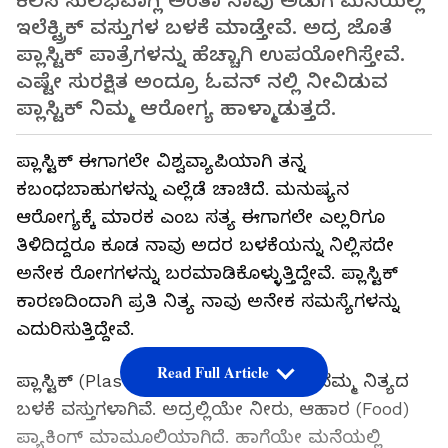
ಕೆಲಸ ಸುಲಭವಾಗ್ಲಿ ಅಂತಾ ನಾವು ಅಡುಗೆ ಮನೆಯಲ್ಲಿ
ಇಲೆಕ್ಟ್ರಿಕ್ ವಸ್ತುಗಳ ಬಳಕೆ ಮಾಡ್ತೇವೆ. ಅದ್ರ ಜೊತೆ
ಪ್ಲಾಸ್ಟಿಕ್ ಪಾತ್ರೆಗಳನ್ನು ಹೆಚ್ಚಾಗಿ ಉಪಯೋಗಿಸ್ತೇವೆ.
ಎಷ್ಟೇ ಸುರಕ್ಷಿತ ಅಂದ್ರೂ ಓವನ್ ನಲ್ಲಿ ನೀವಿಡುವ
ಪ್ಲಾಸ್ಟಿಕ್ ನಿಮ್ಮ ಆರೋಗ್ಯ ಹಾಳ್ಮಾಡುತ್ತದೆ.
ಪ್ಲಾಸ್ಟಿಕ್ ಈಗಾಗಲೇ ವಿಶ್ವವ್ಯಾಪಿಯಾಗಿ ತನ್ನ
ಕಬಂಧಬಾಹುಗಳನ್ನು ಎಲ್ಲೆಡೆ ಚಾಚಿದೆ. ಮನುಷ್ಯನ
ಆರೋಗ್ಯಕ್ಕೆ ಮಾರಕ ಎಂಬ ಸತ್ಯ ಈಗಾಗಲೇ ಎಲ್ಲರಿಗೂ
ತಿಳಿದಿದ್ದರೂ ಕೂಡ ನಾವು ಅದರ ಬಳಕೆಯನ್ನು ನಿಲ್ಲಿಸದೇ
ಅನೇಕ ರೋಗಗಳನ್ನು ಬರಮಾಡಿಕೊಳ್ಳುತ್ತಿದ್ದೇವೆ. ಪ್ಲಾಸ್ಟಿಕ್
ಕಾರಣದಿಂದಾಗಿ ಪ್ರತಿ ನಿತ್ಯ ನಾವು ಅನೇಕ ಸಮಸ್ಯೆಗಳನ್ನು
ಎದುರಿಸುತ್ತಿದ್ದೇವೆ.
Read Full Article
ಪ್ಲಾಸ್ಟಿಕ್ (Plastic) ಬಾಟಲಿ ಹಾಗೂ ಕವರ್ ನಮ್ಮ ನಿತ್ಯದ
ಬಳಕೆ ವಸ್ತುಗಳಾಗಿವೆ. ಅದ್ರಲ್ಲಿಯೇ ನೀರು, ಆಹಾರ (Food)
ಪ್ಯಾಕಿಂಗ್ ಮಾಮೂಲಿಯಾಗಿದೆ. ಹಾಗೆಯೇ ಮನೆಯಲ್ಲಿ