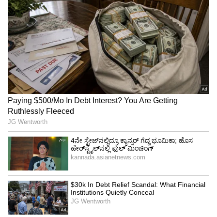
ಆಹಾರದಲ್ಲಿ ಕಬ್ಬಿಣದ ಕೊರತೆಯಿಂದ ಒಂದು ರೀತಿಯ
ರಕ್ತಹೀನತೆ ಉಂಟಾಗುತ್ತದೆ ಕೆಂಪು ಮಾಂಸದಿಂದ ಪಾಲಕಕ್ಕೆ
ಸಾಕಷ್ಟು ಕಬ್ಬಿಣದ ಭರಿತ ಆಹಾರಗಳಿವೆ. ಕಬ್ಬಿಣದ ಕೊರತೆಯ
ರಕ್ತಹೀನತೆಯನ್ನು ನಿವಾರಿಸಲು ನೀವು ಮೂಸಂಬಿ
ಹಣ್ಣುಗಳನ್ನು ಸಹ ನಂಬಬಹುದು. ಏಕೆಂದರೆ ಇದರಲ್ಲಿ
ಕಬ್ಬಿಣವಿದೆ, ಆದರೆ ವಿಟಮಿನ್ ಸಿ ಕೂಡ ಕಬ್ಬಿಣದ ಅತ್ಯುತ್ತಮ
ಹೀರಿಕೊಳ್ಳುವಿಕೆಗೆ ಮುಖ್ಯವಾಗಿದೆ.