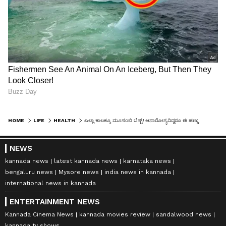
HOME
LIFE
HEALTH
ಎಲ್ಲಾ ಕಾಲಕ್ಕೂ ಮೂಸಂಬಿ ಬೆಸ್ಟ್! ಆನಾರೋಗ್ಯವಿದ್ದರೂ ಈ ಹಣ್ಣು ಓಕೆ
NEWS
kannada news
latest kannada news
karnataka news
bengaluru news
Mysore news
india news in kannada
international news in kannada
ENTERTAINMENT NEWS
Kannada Cinema News
kannada movies review
sandalwood news
kannada tv shows