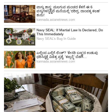
ಸಿಲ್ಕ್ ಸೀರೆ ಮೇಲೆ ನೇರವಾಗಿ ಬಿಸಿ ಇಸ್ತ್ರಿ ಇಡಬಾರದು.
ಮೊದಲು ಹತ್ತಿಯ ತೆಳುವಾದ ಬಟ್ಟೆ ಹಾಕಿ ನಂತರ ಇಸ್ತ್ರಿ
ಮಾಡಿದರೆ ಸೀರೆ ಹಾಳಾಗುವುದಿಲ್ಲ. ಕಡಿಮೆ ಉಷ್ಣಾಂಶದಲ್ಲಿ
ಮಾತ್ರ ಇಸ್ತ್ರಿ ಮಾಡುವುದು ಉತ್ತಮ.
LATEST VIDEOS
ಆರೋಗ್ಯ
, ಸೌಂದರ್ಯ, ಫಿಟ್‌ನೆಸ್,
ಕಿಚನ್ ಟಿಪ್ಸ್‌
,