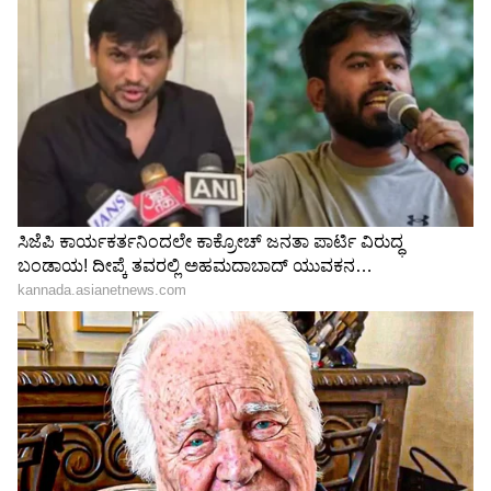
Image Credit :
Asianet News
3. ಸೀರೆ ಸಂಗ್ರಹಿಸುವಾಗ ಈ ತಪ್ಪು ಮಾಡ್ಬೇಡಿ
ರೇಷ್ಮೆ ಸೀರೆಗಳನ್ನು ವರ್ಷಗಳ ಕಾಲ ಒಂದೇ ರೀತಿ ಮಡಚಿಟ್ಟು
ಬಿಡಬಾರದು. ಹೀಗೆ ಮಾಡಿದರೆ ಮಡಚಿದ ಜಾಗದಲ್ಲಿ ಬಟ್ಟೆ
ದುರ್ಬಲವಾಗಬಹುದು. 2-3 ವರ್ಷಕ್ಕೊಮ್ಮೆ ಮಡಚುವ ದಿಕ್ಕು
ಬದಲಾಯಿಸುವುದು ಉತ್ತಮ. ಜೊತೆಗೆ ಪ್ಲಾಸ್ಟಿಕ್ ಕವರ್‌ನಲ್ಲಿ
ಇಡುವುದಕ್ಕಿಂತ ಹತ್ತಿ ಬಟ್ಟೆಯಲ್ಲಿ ಸುತ್ತಿ ಇಟ್ಟರೆ ಗಾಳಿ ಸರಿಯಾಗಿ
ಹರಿದು ಸೀರೆ ಸುರಕ್ಷಿತವಾಗಿರುತ್ತದೆ.