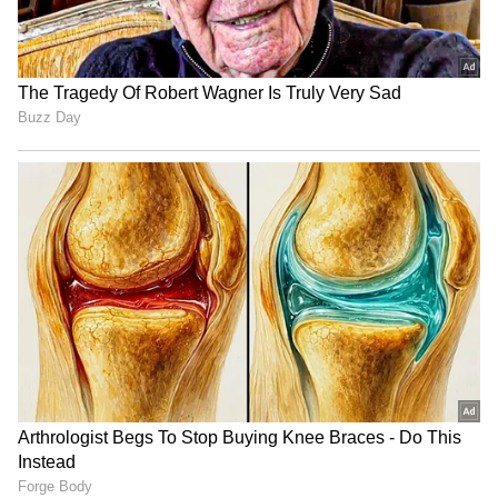
4
4
Image Credit :
Asianet News
4. ಇಸ್ತ್ರಿ ಮಾಡುವಾಗ ಜಾಗ್ರತೆ ಅಗತ್ಯ