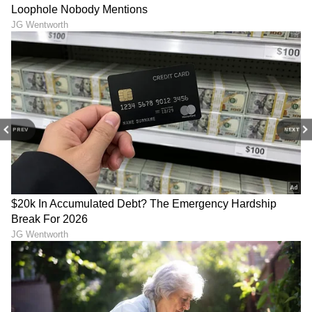
South Indian Earrings:
ಒಂದು ರೂಪಾಯಿ ಖರ್ಚು
ಕಡಿಮೆ ತೂಕ, ಹೆಚ್ಚು ಅಂದ!
ಮಾಡದೆ ಇಷ್ಟು ಮಾಡಿ.. ಬೆಳಗ್ಗೆದ್ದು
ದಿನನಿತ್ಯದ ಬಳಕೆಗೆ 5 ಸೌತ್
ಕನ್ನಡಿ ನೋಡುವಷ್ಟರಲ್ಲಿ ಮೊಡವೆ
PREV
NEXT
ಇಂಡಿಯನ್ ಓಲೆ ಡಿಸೈನ್ಸ್
ಮಾಯ!
ಕೇವಲ ₹100 ಬಜೆಟ್‌ನಲ್ಲಿ ನಿಮ್ಮ
Growing sweet corn:
ಮನೆಯ ಬಾಲ್ಕನಿ ಸುಂದರಗೊಳಿಸಿ!
ಮನೆಯಲ್ಲೇ ಕುಂಡದಲ್ಲಿ ಸಾವಯವ
ಇಲ್ಲಿವೆ ಸಿಂಪಲ್ ಮತ್ತು
ಮುಸುಕಿನ ಜೋಳ ಬೆಳೆಯಬೇಕೆ?
ಕ್ರಿಯೇಟಿವ್ ಐಡಿಯಾಗಳು
ಇಲ್ಲಿದೆ ಸುಲಭ ವಿಧಾನ