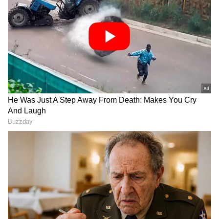
Image Credit :
Asianet News
2. ನೆರಳಿನಲ್ಲಿ ಒಣಗಿಸುವುದು ಏಕೆ ಮುಖ್ಯ?
ಬಹಳಷ್ಟು ಜನರು ಸಿಲ್ಕ್ ಸೀರೆಗಳನ್ನು ನೇರ ಬಿಸಿಲಿನಲ್ಲಿ
ಒಣಗಿಸುತ್ತಾರೆ. ಆದರೆ ಇದು ದೊಡ್ಡ ತಪ್ಪು ಎಂದು ತಜ್ಞರು
ಹೇಳುತ್ತಾರೆ. ಸೂರ್ಯನ ತೀವ್ರ ಕಿರಣಗಳಿಂದ ಸೀರೆ ಬಣ್ಣ
ಮಸುಕಾಗಬಹುದು. ಆದ್ದರಿಂದ ಯಾವಾಗಲೂ ನೆರಳಿನಲ್ಲಿ ಗಾಳಿ
ಬೀಸುವ ಜಾಗದಲ್ಲಿ ಒಣಗಿಸುವುದು ಉತ್ತಮ.