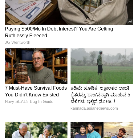
ಸಂಬಂಧ
,
ಫ್ಯಾಷನ್
,
ರೆಸಿಪಿ
ಅಪ್ಡೇಟ್‌ಗಳಿಗಾಗಿ
ಏಷ್ಯಾನೆಟ್ ಸುವರ್ಣ ನ್ಯೂಸ್‌ ಫಾಲೋ ಮಾಡಿ.
ಸಂಪೂರ್ಣ ಮಾಹಿತಿ ಒಂದೇ ಕ್ಲಿಕ್‌ನಲ್ಲಿ ಲಭ್ಯ. ಏಷ್ಯಾನೆಟ್
ಸುವರ್ಣ ನ್ಯೂಸ್ ಅಧಿಕೃತ ಆ್ಯಪ್ ಡೌನ್‌ಲೋಡ್ ಮಾಡಿ
ಹಾಗು ಎಲ್ಲಾ ಅಪ್‌ಡೇಟ್ ಗಳನ್ನು ಪಡೆಯಿರಿ.
ABOUT THE AUTHOR
Sushma Hegde
SH
ಸುವರ್ಣ ನ್ಯೂಸ್ ಸುದ್ದಿ ಮಾಧ್ಯಮದ ಡಿಜಿಟಲ್ ವಿಭಾಗದಲ್ಲಿ ಕಳೆದ
ಮೂರು ವರ್ಷಗಳಿಂದ ಕೆಲಸ ಮಾಡುತ್ತಿದ್ದೇನೆ. ದೃಶ್ಯ ಮಾಧ್ಯಮ,
ಡಿಜಿಟಲ್‌ ಮಾಧ್ಯಮದಲ್ಲಿ 5 ವರ್ಷ ಕೆಲಸ ಮಾಡಿದ ಅನುಭವವಿದೆ.
SDM ಉಜಿರೆಯಲ್ಲಿ ಪತ್ರಿಕೋದ್ಯಮದ ಸ್ನಾತಕೋತ್ತರ ಪದವಿ.
ಸೀರೆ
ಸುದ್ದಿಲೋಕದಲ್ಲಿ ರಾಜಕೀಯ, ದೇಶ, ಜ್ಯೋತಿಷ್ಯ, ಜೀವನಶೈಲಿ,
ಮಹಿಳೆಯರು
ಜೀವನಶೈಲಿ
ವಾಣಿಜ್ಯ, ಕ್ರೈಂ ಸುದ್ದಿಗಳಲ್ಲಿ ಆಸಕ್ತಿ.