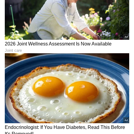
LATEST VIDEOS
"ರಾಜಕೀಯ ಬೇಡ, ಸಿನಿಮಾನೇ ಪ್ರಾಣ":
ಕನಕೋತ್ಸವದಲ್ಲಿ ರಿಷಬ್ ಶೆಟ್ಟಿ | Rishab
Shetty speech | Suvarna News
ಶೇ.50 ರಿಂದ ಶೇ.18 ಕ್ಕೆ TAX ಇಳಿಕೆ: ಮೋದಿ-
ಟ್ರಂಪ್ ಐತಿಹಾಸಿಕ ಒಪ್ಪಂದ | India US
Trade Deal | Party Rounds