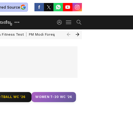
red Source
ಾಣಿಜ್ಯ
 Fitness Test
PM Modi Foreign Travel Expenditure
Valmiki Corporatio
TBALL WC '26
WOMEN T-20 WC '26