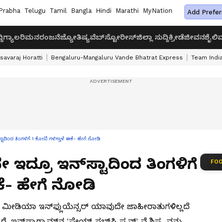
Prabha
Telugu
Tamil
Bangla
Hindi
Marathi
MyNation
Add Prefer
ದಿ
ಗ್ಯಾಲರಿ
ಮನರಂಜನೆ
ಜ್ಯೋತಿಷ್ಯ
ವೆಬ್‌ಸ್ಟೋರೀಸ್
ಜಿಲ್ಲಾ ಸುದ್ದಿ
ಕ್ರೀಡೆ
ಜೀವನಶೈಲಿ
ವ
savaraj Horatti
Bengaluru-Mangaluru Vande Bhatrat Express
Team India
ಾದಿಂದ ತಿಂಗಳಿಗೆ 1 ಕೋಟಿ ಗಳಿಸ್ತಾಳೆ ಈಕೆ- ಹೇಗೆ ನೋಡಿ
ದ್ರೂ ಇನ್​ಸ್ಟಾದಿಂದ ತಿಂಗಳಿಗೆ
FOO
ಕೆ- ಹೇಗೆ ನೋಡಿ
ೀಡಿಯಾ ಇನ್​ಫ್ಲುಯೆನ್ಸರ್ ಯಾವುದೇ ಜಾಹೀರಾತುಗಳಿಲ್ಲದೆ
ಇನ್​ಸ್ಟಾಗ್ರಾಮ್​ನ 'ಪೇಯ್ಡ್ ಸಬ್‌ಸ್ಕ್ರಿಪ್ಶನ್' ವೈಶಿಷ್ಟ್ಯವನ್ನು