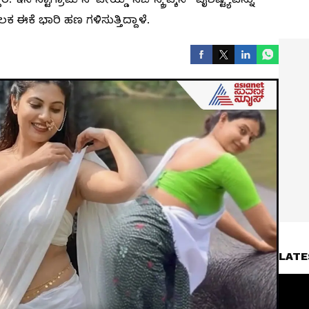
ಈಕೆ ಭಾರಿ ಹಣ ಗಳಿಸುತ್ತಿದ್ದಾಳೆ.
LATE