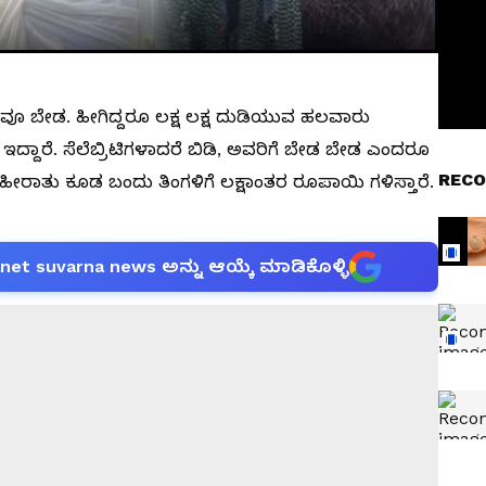
ಣವೂ ಬೇಡ. ಹೀಗಿದ್ದರೂ ಲಕ್ಷ ಲಕ್ಷ ದುಡಿಯುವ ಹಲವಾರು
ಇದ್ದಾರೆ. ಸೆಲೆಬ್ರಿಟಿಗಳಾದರೆ ಬಿಡಿ, ಅವರಿಗೆ ಬೇಡ ಬೇಡ ಎಂದರೂ
RECO
ೀರಾತು ಕೂಡ ಬಂದು ತಿಂಗಳಿಗೆ ಲಕ್ಷಾಂತರ ರೂಪಾಯಿ ಗಳಿಸ್ತಾರೆ.
anet suvarna news ಅನ್ನು ಆಯ್ಕೆ ಮಾಡಿಕೊಳ್ಳಿ