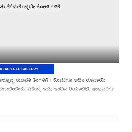
ಟಿ ಗಳಿಕೆ
READ FULL GALLERY
 ಇಲ್ಲೊಬ್ಬ ಯುವತಿ ತಿಂಗಳಿಗೆ 1 ಕೋಟಿಗೂ ಅಧಿಕ ರೂಪಾಯಿ
 ನಂಬಲೇಬೇಕು. ಏಕೆಂದ್ರೆ ಇದೇ ಇಂದಿನ ರಿಯಾಲಿಟಿ. ಇಂಥವರಿಗೇ