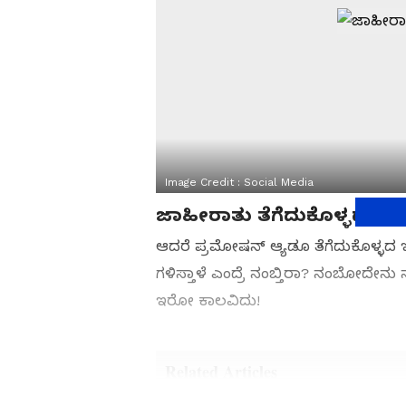
Image Credit :
Social Media
ಜಾಹೀರಾತು ತೆಗೆದುಕೊಳ್ಳದೇ ಕೋ
ಆದರೆ ಪ್ರಮೋಷನ್​ ಆ್ಯಡೂ ತೆಗೆದುಕೊಳ್ಳದ
ಗಳಿಸ್ತಾಳೆ ಎಂದ್ರೆ ನಂಬ್ತಿರಾ? ನಂಬೋದೇನು
ಇರೋ ಕಾಲವಿದು!
Related Articles