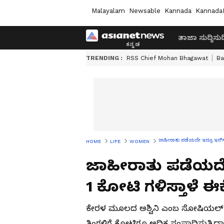
Malayalam
Newsable
Kannada
Kannada
ತಾಜಾ ಸುದ್ದಿ
ಸುದ್
TRENDING :
RSS Chief Mohan Bhagawat
Ba
ಜಾಹೀರಾತು ಪಡೆಯದೇ ಇದ್ರೂ ಇನ್​ಸ್ಟ
HOME
LIFE
WOMEN
ಜಾಹೀರಾತು ಪಡೆಯದೇ ಇ
1 ಕೋಟಿ ಗಳಿಸ್ತಾಳೆ ಈ
ಕೇರಳ ಮೂಲದ ಅಶ್ವಿನಿ ಎಂಬ ಸೋಷಿಯಲ್ ಮ
ತಿಂಗಳಿಗೆ ಕೋಟಿಗೂ ಅಧಿಕ ಸಂಪಾದಿಸುತ್ತಿದ್ದಾರೆ. 