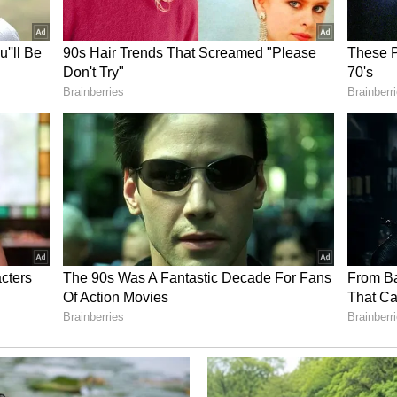
ಗೆ?
ಗಳು ಕೋಟಿಕೋಟಿ ಲೆಕ್ಕದಲ್ಲಿ ದುಡೀತಿದ್ದಾಳೆ. ಜಾಹೀರಾತನ್ನೂ
ದು ಹಲವರ ಪ್ರಶ್ನೆ.