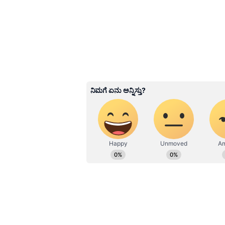
Karna Serial ರೋಚಕ ಟ್ವಿಸ್
ಶ್ರೀರಸ್ತು ಶುಭಮಸ್ತು ತುಳಸ
ಕರ್ಣನ ಅಮ್ಮ ಮಾಲತಿ
3
7