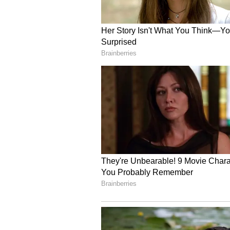
Image Credit :
Social Media
ಕೋಟಿ ಕೋಟಿ ದುಡಿಯೋದು ಹೇ
ಅದೇನೇ ಇದ್ರೂ ಈ ಅಶ್ವಿನಿ ಮಾತ್ರ ಪ್ರತಿ ತಿಂ
ಪಡೆಯದೇ ಈಕೆ ಮಾಡೋದಾದ್ರೂ ಏನು ಎನ್ನೋ
5
7