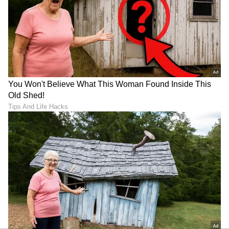
ಬಿದ್ದಿದ್ದಾನೆ. ತಮಗೆಲ್ಲಾ ತೊಂದರೆ ನೀಡಿದ ಜೈದೇವ್‌ನಿಗೆ ಶಿಕ್ಷೆ
ಕೊಡಬೇಕೆಂದು ಪೊಲೀಸ್ ಠಾಣೆಗೆ ತೆರಳಿ ಕೆಡಿಯ ಮಾಹಿತಿ
ಪಡೆದುಕೊಂಡಿದ್ದಾನೆ. ಹಾಗೆಯೇ ಜೈದೇವ್‌ಗೆ ಜಾಮೀನು ಸಿಕ್ಕರೆ
ಮಾಹಿತಿ ನೀಡುವಂತೆ ಅಲ್ಲಿಯ ಪೊಲೀಸ್ ಅಧಿಕಾರಿಗೆ ಕೈಬಿಸಿ
ಮಾಡಿ ಬಂದಿದ್ದಾನೆ. ಜೈದೇವ್‌ಗೆ ಬೇಲ್ ಕೊಡಿಸಿರೋದು
ಶಕುಂತಲಾ ಎಂಬುವುದು ಜೀವ ಕಂಡು ಹಿಡಿಯುತ್ತಾನಾ
ಎಂಬುವುದು ಮುಂದಿನ ದಿನಗಳಲ್ಲಿ ತಿಳಿಯಲಿದೆ.
ಇದನ್ನೂ ಓದಿ:
Veena Nagda: 7 ರೂಪಾಯಿಗೆ ಮೆಹೆಂದಿ
ಹಾಕ್ತಿದ್ದ ಹುಡುಗಿ, ಇಂದು ಬಾಲಿವುಡ್ ಸ್ಟಾರ್‌ಗಳೇ
ಕಾಯ್ತಾರೆ!