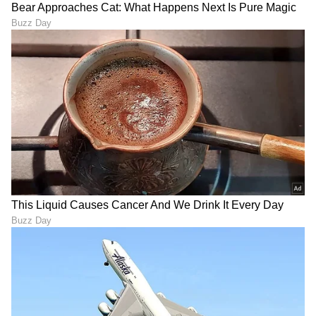
Amruthadhaare Serial:
Bhagyavantaru Serial: ಅಪ್ಪನ
ಇನ್ಫೋಸಿಸ್‌ ನಾರಾಯಣ್‌ ಮೂರ್ತಿ
ಆಸೆಯಂತೆ ಶ್ರೀಮಂತ ಮನೆಗೆ
ರೀತಿ ಪತ್ನಿ ಬರಹಕ್ಕೆ ಬೆಂಬಲ ಕೊಟ್ಟ
ಸೊಸೆಯಾದ ಜನನಿ; ಅಲ್ಲೇ
ಗೌತಮ್‌ ದಿವಾನ್
ಇರೋದು ಟ್ವಿಸ್ಟ್!
LATEST VIDEOS
"ರಾಜಕೀಯ ಬೇಡ, ಸಿನಿಮಾನೇ ಪ್ರಾಣ":
ಕನಕೋತ್ಸವದಲ್ಲಿ ರಿಷಬ್ ಶೆಟ್ಟಿ | Rishab
Shetty speech | Suvarna News
ಶೇ.50 ರಿಂದ ಶೇ.18 ಕ್ಕೆ TAX ಇಳಿಕೆ: ಮೋದಿ-
ಟ್ರಂಪ್ ಐತಿಹಾಸಿಕ ಒಪ್ಪಂದ | India US
Trade Deal | Party Rounds