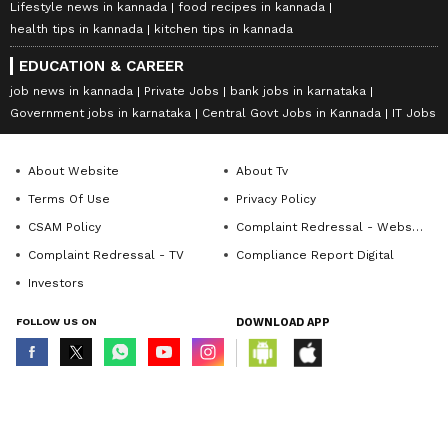
Lifestyle news in kannada
food recipes in kannada
health tips in kannada
kitchen tips in kannada
EDUCATION & CAREER
job news in kannada
Private Jobs
bank jobs in karnataka
Government jobs in karnataka
Central Govt Jobs in Kannada
IT Jobs
About Website
About Tv
Terms Of Use
Privacy Policy
CSAM Policy
Complaint Redressal - Website
Complaint Redressal - TV
Compliance Report Digital
Investors
FOLLOW US ON
DOWNLOAD APP
© Copyright 2026 Asianxt Digital Technologies Private Limited (Formerly
known as Asianet News Media & Entertainment Private Limited) | All Rights
Reserved