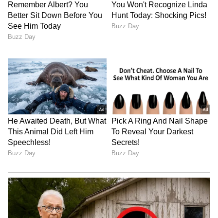
ನಿಟ್ಟುಸಿರು ಬಿಟ್ಟಿದ್ದಾರೆ.
ಇದನ್ನೂ ಓದಿ:
Amruthadhaare Serial: ಇನ್ಫೋಸಿಸ್‌
ನಾರಾಯಣ್‌ ಮೂರ್ತಿ ರೀತಿ ಪತ್ನಿ ಬರಹಕ್ಕೆ ಬೆಂಬಲ ಕೊಟ್ಟ
ಗೌತಮ್‌ ದಿವಾನ್
5
5
Image Credit :
Zee Kannada
ಜೈದೇವ್ ಹಿಂದೆ ಬಿದ್ದಿರೋ ಜೀವ
ಇನ್ನು ಭೂಮಿಕಾ ಸೋದರ ಜೀವ, ಜೈದೇವ್‌ ಹಿಂದೆಯೇ