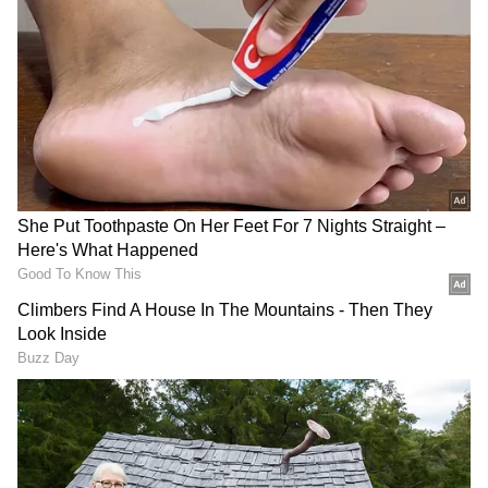
Image Credit :
Zee Kannada
ಶಕುಂತಲಾಳ ಮುಂದಿನ ಪ್ಲಾನ್
ಮನೆಯಲ್ಲಿ ಎಲ್ಲರ ಮುಂದೆ ಒಳ್ಳೆಯವಳಂತೆ ನಟಿಸುತ್ತಿರೋ
ಶಕುಂತಲಾಳ ಮುಂದಿನ ಪ್ಲಾನ್ ಏನಾಗಿರಬಹುದು ಎಂಬುದರ
ಬಗ್ಗೆ ಕುತೂಹಲ ಮೂಡಿದೆ. ಜೈದೇವ್‌ನನ್ನು ನೋಡಲು
ಹೋಗೋಣ ಬಾ ಎಂದು ಸೊಸೆ ಭೂಮಿಕಾಳನ್ನು ಕರೆದಿದ್ದಳು.
ಆದ್ರೆ ಭೂಮಿಕಾ ತನಿಖೆ ನಡೆಯುತ್ತಿರುವಾಗ ನಾವು ಮಧ್ಯೆ
ಹೋಗಬಾರದು ಎಂದು ಅಲ್ಲಿಂದ ಎದ್ದು ಒಳಗೆ ಹೋಗುತ್ತಾಳೆ.