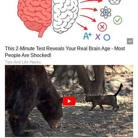
RECOMMENDED STORIES
'ತ್ರಿನಯನಿ' ಖ್ಯಾತಿಯ ಆಶಿಕಾ
ಒಂದು ಕಡೆ ನಟನೆ, ಮತ್ತೊಂದು
ಪಡುಕೋಣೆ ಬರ್ತ್‌ಡೇ ಸಂಭ್ರಮ:
ಕಡೆ ಜೊಮ್ಯಾಟೋ ಡೆಲಿವರಿ ಕೆಲಸ
ಭಾವುಕ ಪೋಸ್ಟ್ ವೈರಲ್,
Amruthadhaare Serial ನಟ
ಅಭಿಮಾನಿಗಳ ಕಣ್ಣು ತೇವ!
ಶಿರಸಿಯ ಶಶಿ ಹೆಗಡೆ!