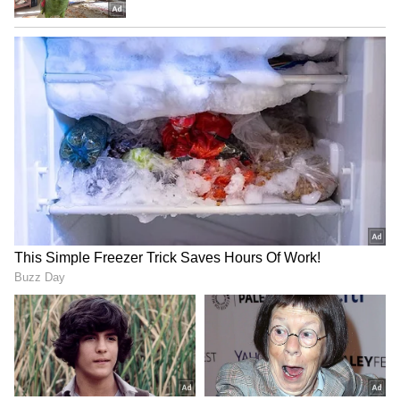
5
Image Credit :
Zee Kannada
ಕೆಡಿ ಮಗನಿಗೆ ಬೇಲ್
ಇದೀಗ ಮೂರನೇ ವ್ಯಕ್ತಿಯ ಮೂಲಕ ಮಗನಿಗೆ ಬೇಲ್
ಕೊಡಿಸುವಲ್ಲಿ ಶಕುಂತಲಾ ಸಕ್ಸಸ್ ಆಗಿದ್ದಾಳೆ. ಹಾಗೆಯೇ
ಮನೆಯಿಂದ ಹೊರಗೆ ಜೈದೇವ್‌ನನ್ನು ಭೇಟಿಯಾಗಿದ್ದಾಳೆ.
ಹಾಗೆಯೇ ತಾನು ಮಾಡುತ್ತಿರೋದೆಲ್ಲವೂ ನಾಟಕ ಎಂಬುದನ್ನು
ಮಗನ ಮುಂದೆ ಶಕುಂತಲಾ ಹೇಳಿಕೊಂಡಿದ್ದಾಳೆ. ಇದರಿಂದ
ಇಷ್ಟುದಿನ ಟ್ವಿಸ್ಟ್‌ ಆಗಿ ಕಾಯುತ್ತಿದ್ದ ಸೀರಿಯಲ್ ವೀಕ್ಷಕರಿಗೆ
ಖುಷಿ ಒಂದು ಕಡೆಯಾದ್ರೆ, ಸೀರಿಯಲ್ ಮುಗಿಯಲ್ಲ ಎಂದು