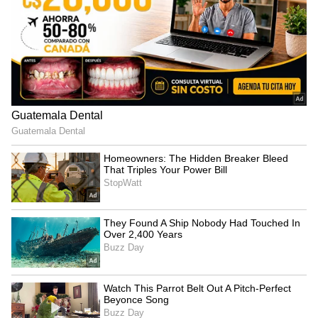
ಹೇಳಿದ ಮಾತು ಕೇಳಿಸಿಕೊಂಡ ಲಕ್ಷ್ಮೀಕಾಂತ್ ಮುಂದೇನು
ಮಾಡ್ತಾನೆ ಎಂಬುದರ ಬಗ್ಗೆಯೂ ಕುತೂಹಲ ಮೂಡಿದೆ.
4