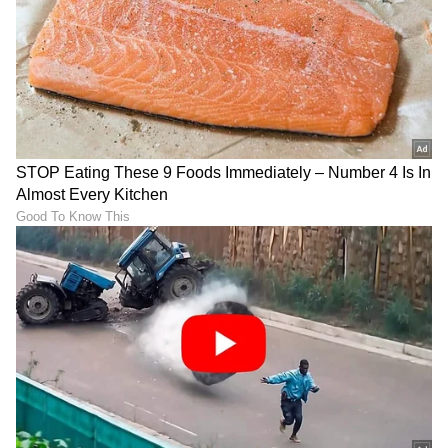
ಕನ್ನಡ ಸಿನಿಮಾ (
Kannada Cinema News
), ಟಿವಿ
ಕಾರ್ಯಕ್ರಮಗಳು (
Kannada TV Shows
), ಸೆಲೆಬ್ರಿಟಿ
ಸುದ್ದಿಗಳು ಮತ್ತು ಇತ್ತೀಚಿನ ಸುದ್ದಿಗಳಿಗಾಗಿ ಏಷ್ಯಾನೆಟ್
ಸುವರ್ಣ ನ್ಯೂಸ್‌ನಲ್ಲಿ ಮನರಂಜನಾ ವಿಭಾಗ ನೋಡಿ.
ಸಿನಿಮಾ ವಿಮರ್ಶೆಗಳು (
Kannada Movies Review
),
ತಾರೆಯರ ಸಂದರ್ಶನಗಳು, ಧಾರಾವಾಹಿ ಅಪ್‌ಡೇಟ್ಸ್‌,
ತೆರೆಮರೆಯ ಕಥೆಗಳು,
OTT ರಿಲೀಸ್‌
ಗಳ ಬಗ್ಗೆ
ಮಾಹಿತಿಯೂ ಇಲ್ಲಿದೆ.
ABOUT THE AUTHOR
Mahmad Rafik
MR
ಮಹ್ಮದ್ ರಫಿಕ್ ವಿಜಯಪುರದ ಬೇನಾಳ RC ಗ್ರಾಮದವನು. ಪಬ್ಲಿಕ್
ಟಿವಿ ಡಿಜಿಟಲ್, ನ್ಯೂಸ್ 18 ಕನ್ನಡ, ಇದೀಗ ಏಷ್ಯಾನೆಟ್ ಕನ್ನಡ ಸೇರಿ
ಡಿಜಿಟಲ್ ಮಾಧ್ಯಮದಲ್ಲಿ 8 ವರ್ಷಗಳ ಅನುಭವ. ಎಂ.ಕಾಂ. ಓದಿ
ಕೆಲಸ ಆರಂಭಿಸಿದ್ದು ಖಾಸಗಿ ಬ್ಯಾಂಕ್‌ವೊಂದರಲ್ಲಿ. ಆಕರ್ಷಿಸಿದ್ದು
ಅಮೃತಧಾರೆ
ಪತ್ರಿಕೋದ್ಯಮ. ಯಾವ ಟಾಪಿಕ್ ಕೊಟ್ಟರೂ ಬರೆಯಬಲ್ಲೆ. ಓಟಿಟಿ
ಜೀ ಕನ್ನಡ
ಕನ್ನಡ ಧಾರಾವಾಹಿ
ಮೂವಿ ನೋಡೋದು ಇಷ್ಟ.