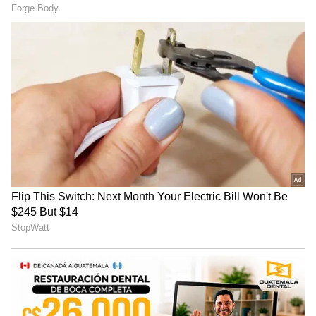
3
5
Image Credit :
Zee5
ಲಕ್ಷ್ಮೀಕಾಂತ್‌ಗೆ ಸಣ್ಣದಾದ ಅನುಮಾನ
ಇದೆಲ್ಲವನ್ನು ಪಕ್ಕದಲ್ಲಿಯೇ ಕುಳಿತು ನೋಡುತ್ತಿದ್ದ
ಲಕ್ಷ್ಮೀಕಾಂತ್‌ಗೆ ಸಣ್ಣದಾದ ಅನುಮಾನ ಬಂದಂತೆ ಕಾಣಿಸುತ್ತಿದೆ.
ಈ ಹಿಂದೆಯೂ ಜೈದೇವ್‌ನನ್ನು ಪೊಲೀಸರಿಗೆ ಹಿಡಿದುಕೊಟ್ಟ
ಬಗ್ಗೆಯೂ ಲಕ್ಷ್ಮೀಕಾಂತ್ ಅಸಮಾಧಾನ ವ್ಯಕ್ತಪಡಿಸಿದ್ದನು.
ಇದೀಗ ಜೈದೇವ್‌ನನ್ನು ನೋಡಲು ಹೋಗುವ ಬಗ್ಗೆ ಶಕುಂತಲಾ