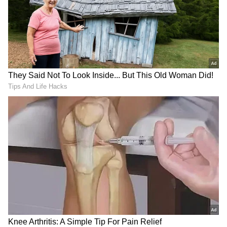
Related Articles
ದ್ವೇಷಕ್ಕೆ ಮಗನನ್ನೇ ಬಲಿ ಕೊಟ್ಟಳಾ ಶಕುಂತಲಾ?
ಅಂಡರ್‌ ಎಸ್ಟಿಮೇಟ್ ಮಾಡಿದ್ನಾ ಜೈದೇವ್?
Amruthadhaare: ಕೊನೆಗೂ ಕಳಚಿತು ಶಕುಂತಲಾ
ಮುಖವಾಡ- ಸೀರಿಯಲ್​ ಮತ್ತೆ ಪುನರಾರಂಭ?