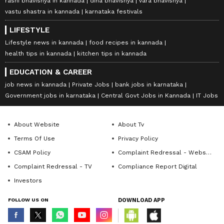
rashi bhavishya in kannada
dina bhavishya
vara bhavishya
vastu shastra in kannada
karnataka festivals
LIFESTYLE
Lifestyle news in kannada
food recipes in kannada
health tips in kannada
kitchen tips in kannada
EDUCATION & CAREER
job news in kannada
Private Jobs
bank jobs in karnataka
Government jobs in karnataka
Central Govt Jobs in Kannada
IT Jobs
About Website
About Tv
Terms Of Use
Privacy Policy
CSAM Policy
Complaint Redressal - Website
Complaint Redressal - TV
Compliance Report Digital
Investors
FOLLOW US ON
DOWNLOAD APP