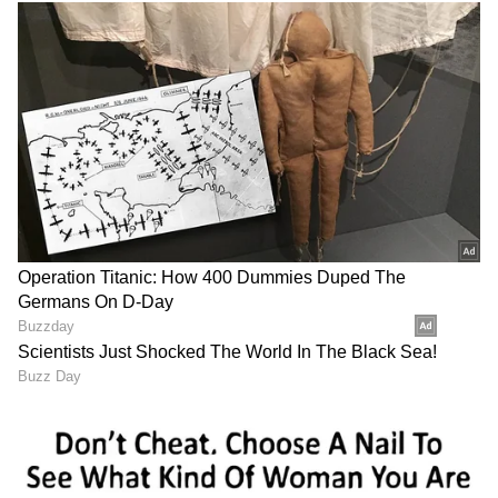
ಕನ್ನಡ ಸಿನಿಮಾ (
Kannada Cinema News
), ಟಿವಿ
ಕಾರ್ಯಕ್ರಮಗಳು (
Kannada TV Shows
), ಸೆಲೆಬ್ರಿಟಿ
ಸುದ್ದಿಗಳು ಮತ್ತು ಇತ್ತೀಚಿನ ಸುದ್ದಿಗಳಿಗಾಗಿ ಏಷ್ಯಾನೆಟ್
ಸುವರ್ಣ ನ್ಯೂಸ್‌ನಲ್ಲಿ ಮನರಂಜನಾ ವಿಭಾಗ ನೋಡಿ.
ಸಿನಿಮಾ ವಿಮರ್ಶೆಗಳು (
Kannada Movies Review
),
ತಾರೆಯರ ಸಂದರ್ಶನಗಳು, ಧಾರಾವಾಹಿ ಅಪ್‌ಡೇಟ್ಸ್‌,
ತೆರೆಮರೆಯ ಕಥೆಗಳು,
OTT ರಿಲೀಸ್‌
ಗಳ ಬಗ್ಗೆ
ಮಾಹಿತಿಯೂ ಇಲ್ಲಿದೆ.