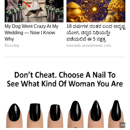
ಮದುವೆ, ಸಂಸಾರದ ಕಥೆ ವ್ಯಥೆಯೇ ಈ ಧಾರಾವಾಹಿಯ
ಮುಖ್ಯ ಕಥೆಯಾಗಿದೆ. ಪ್ರತಿಯೊಬ್ಬ ನಟರೂ ಕೂಡ ಈ
ಧಾರಾವಾಹಿಯಲ್ಲಿ ಅದ್ಭುತವಾಗಿ ನಟಿಸುತ್ತಿದ್ದಾರೆ.
6