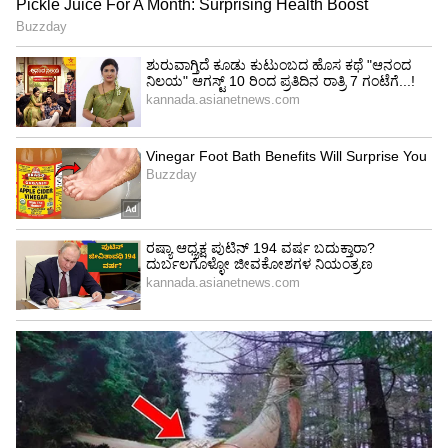
4
6
Image Credit :
Isntgaram
ತಮ್ಮ ರಿಯಲ್ ಕುಟುಂಬದ ಜೊತೆ ರಾಯರ ದರ್ಶನ
ನಟಿಯರು ತಮ್ಮ ರಿಯಲ್ ಫ್ಯಾಮಿಲಿ ಜೊತೆ ರಾಯರ ದರ್ಶನ
ಪಡೆದಿದ್ದರೆ. ಪ್ರಿಯಾ ಪಾತ್ರಧಾರಿ ನಟಿ ಅರ್ಪಿತಾ ಗೌಡ ಅವರು