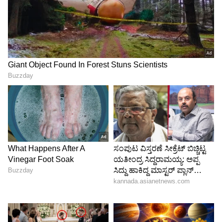
ಪತಿ ಹೇಮಂತ್‌ ಜೊತೆ, ಮೀನಾ ಪಾತ್ರ ಮಾಡುತ್ತಿರುವ ನಟಿ
ಮೇಘಾ ಸಂಜು ಅವರು ಪತಿ ಸಂಜು ಜೊತೆಗೆ ಮಂತ್ರಾಲಯ
ದರ್ಶನ ಪಡೆದಿದ್ದಾರೆ.
5
6
Image Credit :
Isntgaram
ಕೂಡು ಕುಟುಂಬದ ಕಥೆ ನಂದಗೋಕುಲ
ನಂದಗೋಕುಲ ಧಾರಾವಾಹಿ ನಂದ ಮತ್ತು ಗಿರಿಜಾರ ಕೂಡು
ಕುಟುಂಬದ ಕಥೆಯಾಗಿದೆ. ನಂದನ ಮೂವರು ಗಂಡು ಮಕ್ಕಳ