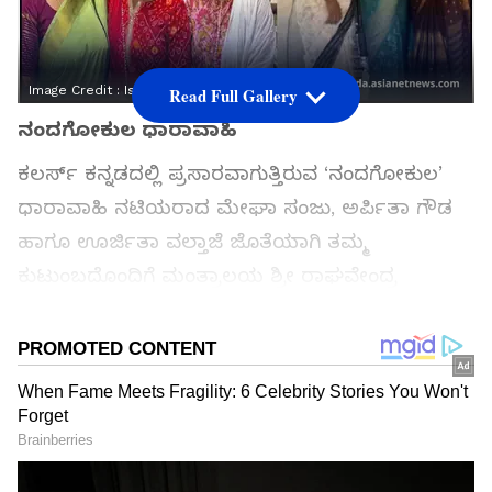
Image Credit :
Isntgaram
Read Full Gallery
ನಂದಗೋಕುಲ ಧಾರಾವಾಹಿ
ಕಲರ್ಸ್‌ ಕನ್ನಡದಲ್ಲಿ ಪ್ರಸಾರವಾಗುತ್ತಿರುವ ‘ನಂದಗೋಕುಲ’
ಧಾರಾವಾಹಿ ನಟಿಯರಾದ ಮೇಘಾ ಸಂಜು, ಅರ್ಪಿತಾ ಗೌಡ
ಹಾಗೂ ಊರ್ಜಿತಾ ವಲ್ತಾಜೆ ಜೊತೆಯಾಗಿ ತಮ್ಮ
ಕುಟುಂಬದೊಂದಿಗೆ ಮಂತ್ರಾಲಯ ಶ್ರೀ ರಾಘವೇಂದ್ರ
ಸ್ವಾಮಿಗಳ ದರ್ಶನ ಪಡೆದು ಬಂದಿದ್ದಾರೆ.
ಸಮಗ್ರ ಸುದ್ದಿ ಮೂಲವನ್ನಾಗಿ asianet suvarna news ಅನ್ನು
ಆಯ್ಕೆ ಮಾಡಿಕೊಳ್ಳಿ