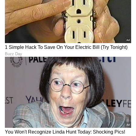
ಶೇ.50 ರಿಂದ ಶೇ.18 ಕ್ಕೆ TAX ಇಳಿಕೆ: ಮೋದಿ-
ಟ್ರಂಪ್ ಐತಿಹಾಸಿಕ ಒಪ್ಪಂದ | India US
Trade Deal | Party Rounds