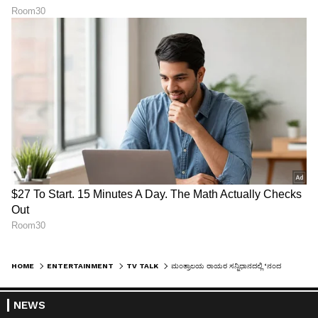
HOME
ENTERTAINMENT
TV TALK
ಮಂತ್ರಾಲಯ ರಾಯರ ಸನ್ನಿಧಾನದಲ್ಲಿ ‘ನಂದಗೋಕುಲ’ದ ಮುದ್ದಿನ ಸೊಸೆಯಂದಿರು
NEWS