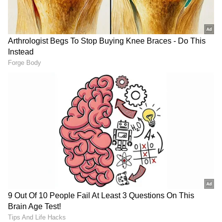
Image Credit :
Isntgaram
ಮಂತ್ರಾಲಯದಲ್ಲಿ ನಂದಗೋಕುಲದ ಮುದ್ದು
ಸೊಸೆಯಂದಿರು
ನಂದನ ಮುದ್ದು ಸೊಸೆಯಂದಿರು ಜೊತೆಯಾಗಿ ರಾಯರ
ದರ್ಶನ ಪಡೆದಿದ್ದು, ಫೋಟೊಗಳನ್ನು ತಮ್ಮ ಸೋಶಿಯಲ್
ಮೀಡಿಯಾದಲ್ಲಿ ಹಂಚಿಕೊಂಡಿದ್ದಾರೆ. ಇಲ್ಲಿದೆ ನೋಡಿ ನಟಿಯರ
ಫೋಟೊಗಳು.