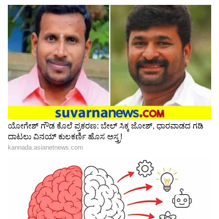
Related Articles
Nandagokula: ಪ್ರಿಯಾಗೆ ಇನ್ಮುಂದೆ ಉಳಿಗಾಲ ಇಲ್ಲ;
ವಲ್ಲಭ, ಅಮೂಲ್ಯ ಬಳಿಕ ಮೀನಾ ರೆಬೆಲ್
Nandagokula Serial: ಪಿನ್‌ ಇಟ್ಟು ತಂದಿಡ್ತಿದ್ದ
ಪ್ರಿಯಾಗೆ, ಕತ್ತಿಯೇಟು ಕೊಟ್ಟ ಅತ್ತೆ ಗಿರಿಜಾ!
3
6
Image Credit :
Isntgaram