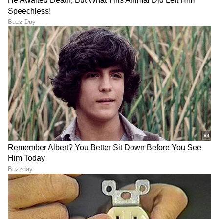
Karna Serial ಹ್ಯಾಂಡ್ಸಮ್​
ಪಿಯುಸಿ ಫೇಲ್, ಒಂದು ಹೊತ್ತು
ವಿಲನ್​ ಸಂಜಯ್​ ಹುಟ್ಟುಹಬ್ಬ:
ಊಟಕ್ಕೂ ಪರದಾಟ; ಇಂದು ₹23
ನಾಟಕ ಮಾಡಲು ಹೋಗಿ ತುಟಿ,
ಲಕ್ಷ ಕಾರು ತಗೊಳ್ಳುವಷ್ಟು
ರೆಪ್ಪೆ ಸುಟ್ಕೊಂಡ ಕಥೆ ಕೇಳಿ
ದುಡಿಯುತ್ತಿರುವ ಕನ್ನಡ
ಯೂಟ್ಯೂಬರ್ ತಾರೇಶ್-ಸ್ವಾತಿ
ತೆರೆಯ ಹಿಂದಿನ ಜಯಂತ್
'ಲಾಕ್ ಅಪ್ ಸೀಸನ್ 2' ವಿನ್ನರ್
ವ್ಯಕ್ತಿತ್ವದ ಬಗ್ಗೆ ನಟಿ ಯಮುನಾ
ಆದ ಶ್ರೇಯಾ ಕಲ್ರಾ! ಇವರಿಗೆ ಸಿಕ್ಕ
ಶ್ರೀನಿಧಿ ಅಚ್ಚರಿಯ ಮಾತುಗಳು
ಬಹುಮಾನದ ಮೊತ್ತವೆಷ್ಟು
ಗೊತ್ತಾ?
LATEST VIDEOS
"ರಾಜಕೀಯ ಬೇಡ, ಸಿನಿಮಾನೇ ಪ್ರಾಣ":
ಕನಕೋತ್ಸವದಲ್ಲಿ ರಿಷಬ್ ಶೆಟ್ಟಿ | Rishab
Shetty speech | Suvarna News