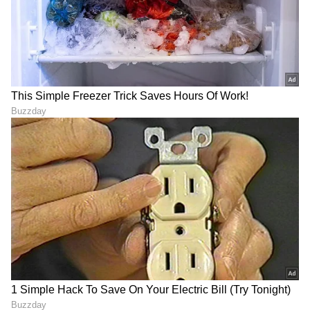
ABOUT THE AUTHOR
Pavna Das
PD
ಮೂಲತಃ ಮಂಗಳೂರಿನವಳು. ಮಂಗಳೂರು ವಿಶ್ವವಿದ್ಯಾನಿಲಯದ
ಪತ್ರಿಕೋದ್ಯಮದ ಸ್ನಾತಕೋತ್ತರ ಪದವಿ . ಕಳೆದ 12 ವರ್ಷಗಳಿಂದ
ಪತ್ರಿಕೆ ಹಾಗೂ ಡಿಜಿಟಲ್ ಮಾಧ್ಯಮಗಳಲ್ಲಿ ಕೆಲಸ . ಸುದ್ದಿ ಬಿಡುಗಡೆ,
ಗಲ್ಫ್ ಕನ್ನಡಿಗ, ಈ ಟಿವಿ ಭಾರತ್, ಕನ್ನಡ ನ್ಯೂಸ್ ನೌ,
ನಂದಗೋಕುಲ
ವಿಜಯಕರ್ನಾಟಕದಲ್ಲಿ ಕೆಲಸ ಮಾಡಿದ ಅನುಭವ. ಈಗ ಏಷ್ಯಾನೆಟ್
ಸೀರಿಯಲ್ ಶೂಟಿಂಗ್
ಕಲರ್ಸ್ ಕನ್ನಡ
ಮನರಂಜನಾ ಸುದ್ದಿ
ಸುವರ್ಣದಲ್ಲಿ ಫ್ರೀಲಾನ್ಸರ್ . ಮನೋರಂಜನೆ, ಲೈಫ್ ಸ್ಟೈಲ್, ಟ್ರಾವೆಲ್
ಬರವಣಿಗೆ ಇಷ್ಟ.