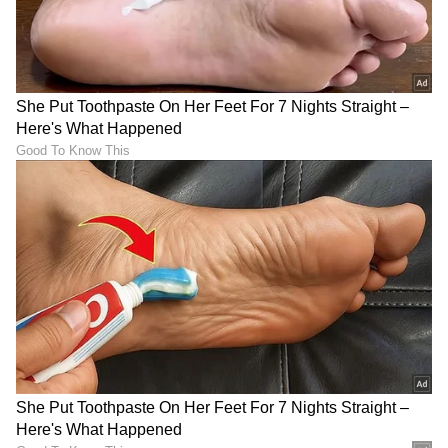
DOWNLOAD APP
RECOMMENDED STORIES
ಕ್ವಾಟ್ಲೆಗಳಿಗೆ ಕ್ವಾಟ್ಲೆ ಕೊಡ್ತಿದ್ದಾರೆ
ಹ್ಯಾಪಿ ಮೂಡ್‌ನಲ್ಲಿರೋ
ರಕ್ಷಿತಾ ಶೆಟ್ಟಿ, ಗೆಸ್ ಮಾಡೋಕಾಗ್ದೆ
ಗೌತಮ್-ಭೂಮಿಕಾಗೆ ಡಬಲ್
ಪ್ರಶಾಂತ್ ಕಂಗಾಲು
ಶಾಕ್; ಇಬ್ಬರಲ್ಲಿ ಯಾರಿಗೆ ಕಾದಿದೆ
ಆಪತ್ತು?