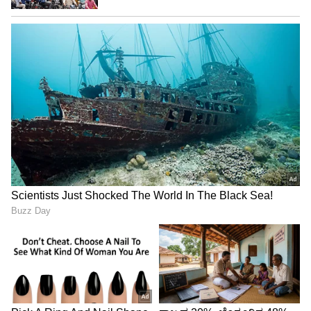
Image Credit :
Actress Bhavya Gowda Instagram
ನಟಿಯ ಕುರಿತು
ಇನ್ನು ನಟಿ ಭವ್ಯಾ ಗೌಡ (Bhavya Gowda) ಕುರಿತು
ಹೇಳುವುದಾದರೆ, ಅವರು ಇದೀಗ ಕರ್ಣ ಸೀರಿಯಲ್​ ನಿಧಿ
ಪಾತ್ರದ ಮೂಲಕ ಮನೆಮಾತಾಗಿದ್ದಾರೆ. ಇದಕ್ಕೂ ಮುನ್ನ
ಅವರು 'ಗೀತಾ' ಸೀರಿಯಲ್​ನಲ್ಲಿ ನಟಿಸಿದ್ದರು. 'ಬಿಗ್‌ಬಾಸ್
ಕನ್ನಡ ಸೀಸನ್ 11' ನ ಸ್ಪರ್ಧಿಯಾಗಿ ಮನೆಮಾತಾಗಿದ್ದಾರೆ.
5
6