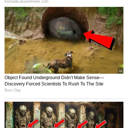
3
6
Image Credit :
Actress Bhavya Gowda Instagram
ಕೋಳಿ ಜೊತೆ ಆಟ
ಇದರ ನಡುವೆಯೇ, ನಿಧಿ ಅರ್ಥಾತ್‌ ಭವ್ಯಾ ಗೌಡ (Bhavya
Gowda) ಕೋಳಿಯ ಜೊತೆ ಆಟವಾಡುತ್ತಿರುವ ವಿಡಿಯೋ
ಒಂದು ಸೋಷಿಯಲ್‌ ಮೀಡಿಯಾದಲ್ಲಿ ವೈರಲ್‌ ಆಗುತ್ತಿದೆ.
ಇದನ್ನು ನೋಡಿ ಫ್ಯಾನ್ಸ್‌ ಸಿಕ್ಕಾಪಟ್ಟೆ ಖುಷಿ ಪಟ್ಟುಕೊಂಡಿದ್ದಾರೆ.
ಕರ್ಣನ ಬಿಟ್ಟು ಕೋಳಿ ಜೊತೆ ಯಾಕಮ್ಮಾ ಎಂದು ನಟಿಯ