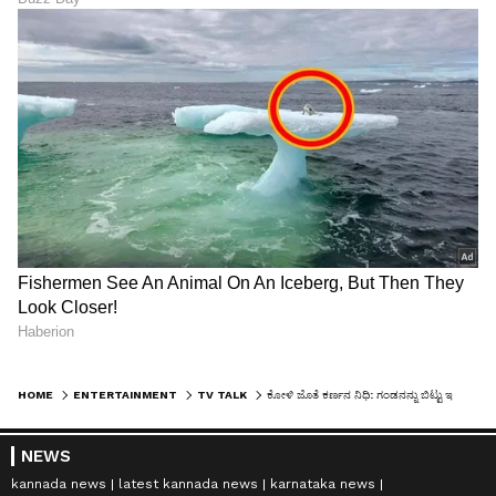
HOME
ENTERTAINMENT
TV TALK
ಕೋಳಿ ಜೊತೆ ಕರ್ಣನ ನಿಧಿ: ಗಂಡನನ್ನು ಬಿಟ್ಟು ಇಲ್ಲೇನು ಮಾಡ್​ತಿದ್ಯಾ ಕೇಳಿದ್ದಾರೆ ಫ್ಯಾನ್ಸ್​
NEWS
kannada news
latest kannada news
karnataka news