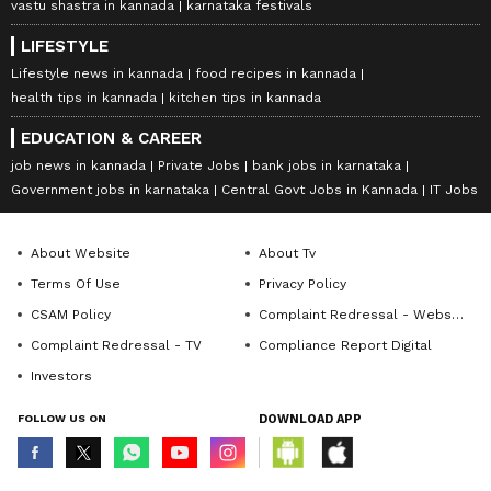
vastu shastra in kannada
karnataka festivals
LIFESTYLE
Lifestyle news in kannada
food recipes in kannada
health tips in kannada
kitchen tips in kannada
EDUCATION & CAREER
job news in kannada
Private Jobs
bank jobs in karnataka
Government jobs in karnataka
Central Govt Jobs in Kannada
IT Jobs
About Website
About Tv
Terms Of Use
Privacy Policy
CSAM Policy
Complaint Redressal - Website
Complaint Redressal - TV
Compliance Report Digital
Investors
FOLLOW US ON
DOWNLOAD APP