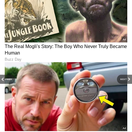
6
6
PREV
NEXT
Image Credit :
Instagram
ಬಹು ವರ್ಷಗಳ ಕ್ರಶ್​