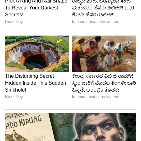
Image Credit :
Instagrams
ಸ್ಯಾಂಡಲ್​ವುಡ್​ಗೂ ಎಂಟ್ರಿ
ನಟಿ ಭವ್ಯಾ, ಇದಾಗಲೇ ನಟಿ ಬೆಳ್ಳಿತೆರೆಗೂ ಕಾಲಿಟ್ಟಿದ್ದಾರೆ.
'ಲ್ಯಾಂಡ್‌ಲಾರ್ಡ್' ಚಿತ್ರದಲ್ಲಿ ನಟಿಸಿದ್ದಾರೆ. ದುನಿಯಾ ವಿಜಯ್
ನಿರ್ದೇಶನದ ಚಿತ್ರವಿದು. ಗಗನಸಖಿಯಾಗುವ ಹಂಬಲವಿದ್ದ
ನಟಿ, ನಟನಾ ವೃತ್ತಿಗೆ ಕಾಲಿಟ್ಟು ಯಶಸ್ವಿ ನಟಿ
ಎನ್ನಿಸಿಕೊಳ್ಳುತ್ತಿದ್ದಾರೆ.