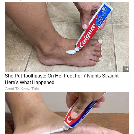
ಒಲಿದದ್ದು ಪತ್ರಿಕೋದ್ಯಮ, ಪ್ರಜಾವಾಣಿಯಲ್ಲಿ 15 ವರ್ಷಗಳ
ಅನುಭವ. ಇದರಲ್ಲಿ 10 ವರ್ಷ ನ್ಯಾಯಾಂಗ ವರದಿಗಾರಿಕೆ. ಕಾನೂನು
ಮತ್ತು ಮಹಿಳಾ ಸಂವೇದನೆಗೆ ಸಂಬಂಧಿಸಿದ ಲೇಖನಗಳಿಗೆ ಕರ್ನಾಟಕ
ಕರ್ಣ ಧಾರಾವಾಹಿ
ಮಾಧ್ಯಮ ಅಕಾಡೆಮಿ, ಮುಂಬೈನ ಲಾಡ್ಲಿ ಮೀಡಿಯಾ ಅವಾರ್ಡ್​,
ಮನರಂಜನಾ ಸುದ್ದಿ
ಟಿವಿ ಶೋ
ಜೀ ಕನ್ನಡ
ಭವ್ಯಾ ಗೌಡ
ರೋಟರಿ ಎಕ್ಸಲೆನ್ಸ್​ ಅವಾರ್ಡ್​ ಸೇರಿದಂತೆ ಕೆಲವು ಪ್ರಶಸ್ತಿಗಳು
ಲಭಿಸಿವೆ. ಚೀನಾದಲ್ಲಿ ನಡೆದ ಭಾರತ ಮಟ್ಟದ ಯುವ ನಿಯೋಗದಲ್ಲಿ
ಮಾಧ್ಯಮ ಕ್ಷೇತ್ರದಿಂದ ಪ್ರತಿನಿಧಿಯಾಗಿ ಆಯ್ಕೆ. ವಿಜಯವಾಣಿಯಲ್ಲಿ
ಕೆಲಸ ಮಾಡಿ ಈಗ ದೂರದರ್ಶನ ಚಂದನದಲ್ಲಿ ಮತ್ತು ಏಷ್ಯಾನೆಟ್​
ಸುವರ್ಣದಲ್ಲಿ ಫ್ರೀಲ್ಯಾನ್ಸರ್​ ಆಗಿ ಕೆಲಸ ನಿರ್ವಹಣೆ.