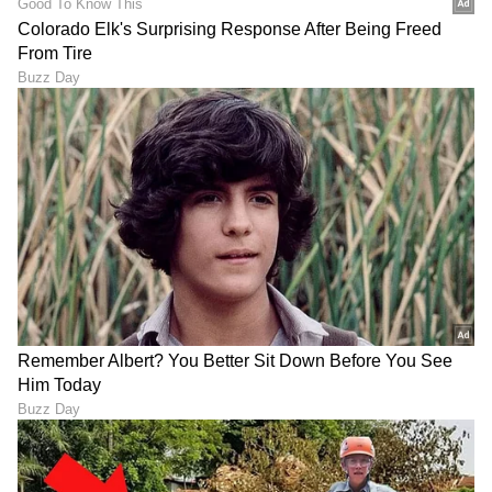
ಸತ್ಯಶೋಧಕ್ಕೆ ಮುಂದಾದ ಡಾಕ್ಟರ್
ಆ ಹುಡ್ಗಿ ಮನೆ ಬಿಟ್ಟು ನಮ್​
ಕರ್ಣ ಈಗ ಡಿಟೆಕ್ಟಿವ್; ಅಪಘಾತ
ಮನೆಗೆ ಬಂದು ಬಿಟ್ಟಳು: ಪ್ಲೀಸ್​ ​
ಜನ್ಮರಹಸ್ಯ ಬಯಲಾಗುತ್ತಾ?
ಹೀಗೆಲ್ಲಾ ಮಾಡ್ಬೇಡಿ; ಕಂಪ್ಲೇಂಟ್​
ಆಗತ್ತೆ- ಭವ್ಯಾ ಗೌಡ ಮನವಿ
LATEST VIDEOS
"ರಾಜಕೀಯ ಬೇಡ, ಸಿನಿಮಾನೇ ಪ್ರಾಣ":
ಕನಕೋತ್ಸವದಲ್ಲಿ ರಿಷಬ್ ಶೆಟ್ಟಿ | Rishab
Shetty speech | Suvarna News
ಶೇ.50 ರಿಂದ ಶೇ.18 ಕ್ಕೆ TAX ಇಳಿಕೆ: ಮೋದಿ-
ಟ್ರಂಪ್ ಐತಿಹಾಸಿಕ ಒಪ್ಪಂದ | India US
Trade Deal | Party Rounds