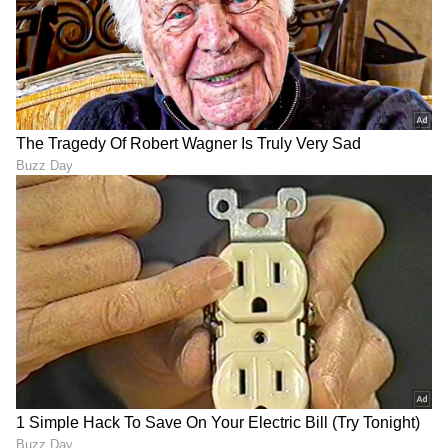
ಕನ್ನಡ ಸಿನಿಮಾ (
Kannada Cinema News
), ಟಿವಿ
ಕಾರ್ಯಕ್ರಮಗಳು (
Kannada TV Shows
), ಸೆಲೆಬ್ರಿಟಿ
ಸುದ್ದಿಗಳು ಮತ್ತು ಇತ್ತೀಚಿನ ಸುದ್ದಿಗಳಿಗಾಗಿ ಏಷ್ಯಾನೆಟ್
ಸುವರ್ಣ ನ್ಯೂಸ್‌ನಲ್ಲಿ ಮನರಂಜನಾ ವಿಭಾಗ ನೋಡಿ.
ಸಿನಿಮಾ ವಿಮರ್ಶೆಗಳು (
Kannada Movies Review
),
ತಾರೆಯರ ಸಂದರ್ಶನಗಳು, ಧಾರಾವಾಹಿ ಅಪ್‌ಡೇಟ್ಸ್‌,
ತೆರೆಮರೆಯ ಕಥೆಗಳು,
OTT ರಿಲೀಸ್‌
ಗಳ ಬಗ್ಗೆ
ಮಾಹಿತಿಯೂ ಇಲ್ಲಿದೆ.
ABOUT THE AUTHOR
Suchethana D
SD
Suchetana ಮಲೆನಾಡಿನ ಹೆಬ್ಬಾಗಿಲು ಶಿರಸಿಯವಳು. ಓದಿದ್ದು LLB,