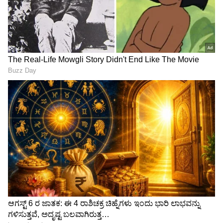
Related Articles
Amruthadhaare: ಭೂಮಿಕಾ ಬರೆದ ಡೈರಿ ಈಗ
'ಅಮೃತಧಾರೆ' ಪುಸ್ತಕವಾಯ್ತು; ಪತ್ರಕರ್ತ ಜೋಗಿ ಎಂಟ್ರಿ
ಸೀರಿಯಲ್​ ಬಿಟ್ಟು ಓಲಾ ಡ್ರೈವರ್​ ಆದ್ರಾ ನಟ ಕಿರಣ್​
ರಾಜ್​? ಏನಿದು 'ಕರ್ಣ'ನ ಹೊಸ ಅವತಾರ