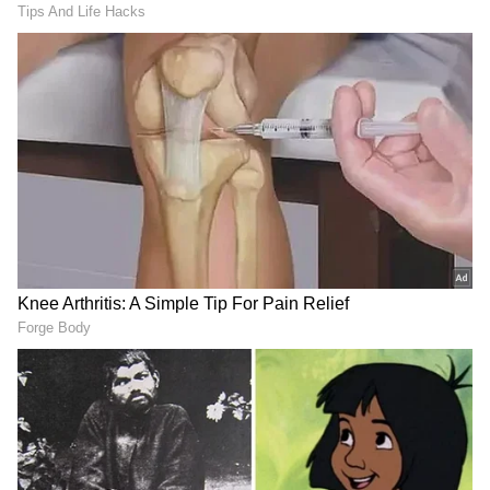
Image Credit :
Instagram
ವೀಕ್ಷಕರು ಖುಷ್‌
ನಿಧಿ ಮತ್ತು ಕರ್ಣ ಒಂದಾಗಲಿ ಎಂದು ಕನಸು ಕಾಣುತ್ತಿದ್ದ
ವೀಕ್ಷಕರಿಗೆ ಇದು ಸಿಕ್ಕಾಪಟ್ಟೆ ಖುಷಿ ಕೊಟ್ಟಿದ್ದು, ಇದೀಗ ಇಬ್ಬರೂ
ಸೇರಿ ರಮೇಶನ ಸೊಕ್ಕನ್ನು ಮುರಿಯಬೇಕಿದೆ ಎಂದು
ಹೇಳುತ್ತಿದ್ದಾರೆ. ಒಟ್ಟಿನಲ್ಲಿ ಸೀರಿಯಲ್‌ ಜನರ ಮೆಚ್ಚುಗೆ
ಗಳಿಸುತ್ತಲೇ ಸಾಗಿದೆ. ಕರ್ಣ ಮತ್ತು ನಿಧಿಯ ರೊಮಾನ್ಸ್‌
ಎಲ್ಲರಿಗೂ ಮೆಚ್ಚುಗೆ ಆಗುತ್ತಿದೆ.