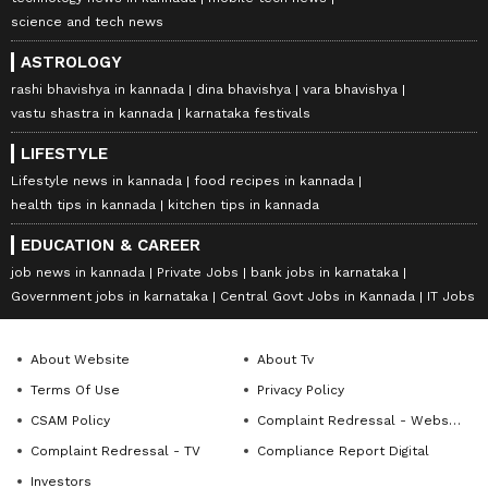
science and tech news
ASTROLOGY
rashi bhavishya in kannada
dina bhavishya
vara bhavishya
vastu shastra in kannada
karnataka festivals
LIFESTYLE
Lifestyle news in kannada
food recipes in kannada
health tips in kannada
kitchen tips in kannada
EDUCATION & CAREER
job news in kannada
Private Jobs
bank jobs in karnataka
Government jobs in karnataka
Central Govt Jobs in Kannada
IT Jobs
About Website
About Tv
Terms Of Use
Privacy Policy
CSAM Policy
Complaint Redressal - Website
Complaint Redressal - TV
Compliance Report Digital
Investors