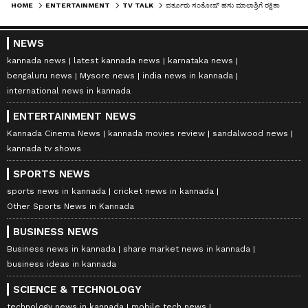
HOME
ENTERTAINMENT
TV TALK
ವರ್ತೂರು ಸಂತೋಷ್​ ಹಸು ಮಾಲಾಶ್ರಿಗೆ ರಕ್ಷಿತಾ ಶೆಟ್ಟಿ ಮೇಲೆ ಏಕಿಷ್ಟು ಕೋಪ? ಏನ್​ ಮಾಡ್ತು ನೋಡಿ
NEWS
kannada news
latest kannada news
karnataka news
bengaluru news
Mysore news
india news in kannada
international news in kannada
ENTERTAINMENT NEWS
Kannada Cinema News
kannada movies review
sandalwood news
kannada tv shows
SPORTS NEWS
sports news in kannada
cricket news in kannada
Other Sports News in Kannada
BUSINESS NEWS
Business news in kannada
share market news in kannada
business ideas in kannada
SCIENCE & TECHNOLOGY
technology news in kannada
mobile tech news