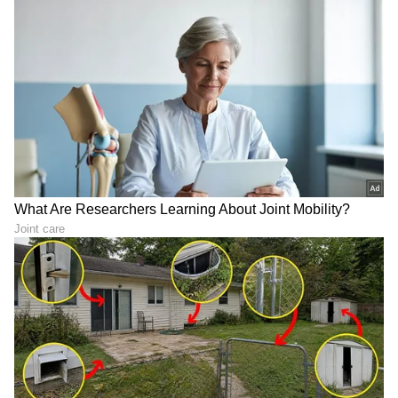
6
6
Image Credit :
Instagram
ಏಕಿಷ್ಟು ಕೋಪ?
ರಕ್ಷಿತಾ ಶೆಟ್ಟಿ ಕಂಡ್ರೆ ಹಸುವಿಗೆ ಏಕಿಷ್ಟು ಕೋಪ ಎಂದು ನೆಟ್ಟಿಗರು
ತಮಾಷೆ ಮಾಡುತ್ತಿದ್ದಾರೆ.
LATEST VIDEOS