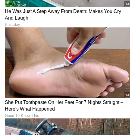
Shetty speech | Suvarna News
ಶೇ.50 ರಿಂದ ಶೇ.18 ಕ್ಕೆ TAX ಇಳಿಕೆ: ಮೋದಿ-
ಟ್ರಂಪ್ ಐತಿಹಾಸಿಕ ಒಪ್ಪಂದ | India US
Trade Deal | Party Rounds