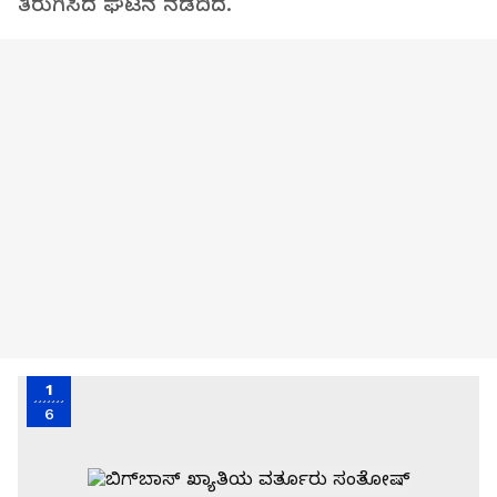
ತಿರುಗಿಸಿದ ಘಟನೆ ನಡೆದಿದೆ.
1
6