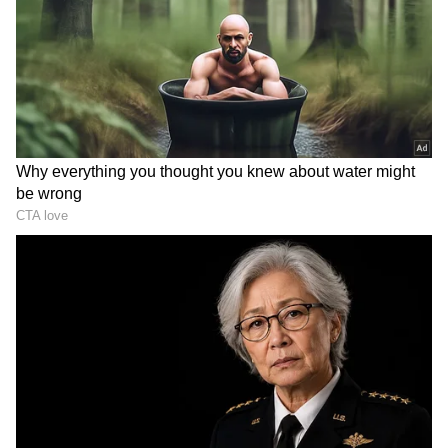
2
6
Image Credit :
Instagram
ಹಳ್ಳಿಕಾರ್‌ ಹಸುವಿನ ಸೀಮಂತ