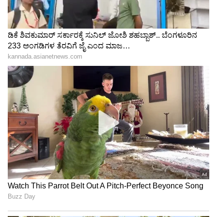
ಹಾಗೆ ನೋಡಬೇಡ್ರಪ್ಪ, ನಾಚಿಕೆ ಆಗ್ತದೆ ಎನ್ನುತ್ತಲೇ ರಾಘು
ಜೊತೆ Bigg Boss ರಕ್ಷಿತಾ ಶೆಟ್ಟಿ ಸಕತ್​ ಸ್ಟೆಪ್​
Bigg Boss ರಕ್ಷಿತಾ ಶೆಟ್ಟಿಗೆ ಕೂಡಿ ಬಂತು ಕಂಕಣ ಭಾಗ್ಯ?
ಗೆಜ್ಜೆ ಹಾಕಿ ಪ್ರಪೋಸ್​ ಮಾಡಿದ ನಟ ಭವಿಷ್​ ಗೌಡ
3
6
Image Credit :
Instagram
ಭರ್ಜರಿಯಾಗಿ ಸೀಮಂತ
ಹೆಣ್ಣುಮಕ್ಕಳ ಸೀಮಂತದಂತೆಯೇ ಭರ್ಜರಿಯಾಗಿ ಹಸುವಿನ
ಸೀಮಂತವೂ ನಡೆದಿದೆ. ಇದಕ್ಕಾಗಿ ಅದ್ಧೂರಿಯಾಗಿ