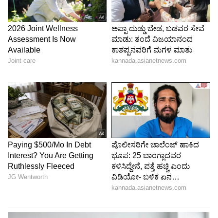
Image Credit :
Instagram
ರಕ್ಷಿತಾ ಕೊಟ್ಟ ಹಣ್ಣು ಒಲ್ಲೆ ಎಂದ ಹಸು
ಸೇಬು ಹಣ್ಣನ್ನು ಕಟ್‌ ಮಾಡಿಕೊಟ್ಟರೂ ರಕ್ಷಿತಾ ಕೈಯಿಂದ
ಹಸು ಹಣ್ಣನ್ನು ಸ್ವೀಕರಿಸಲಿಲ್ಲ. ಆ ಬಳಿಕ ಪಕ್ಕದಲ್ಲಿಯೇ
ಇದ್ದವರು ತಿನ್ನಿಸಿದಾಗ ಅದು ತಿನ್ನಲು ಬಾಯಿ ತೆರೆಯಿತು.