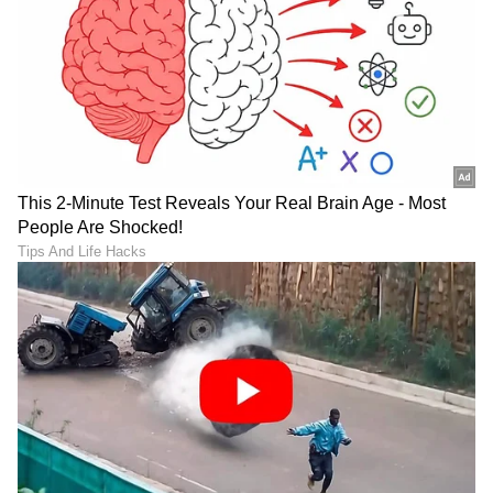
14 ವರ್ಷಗಳ ಬಳಿಕ ರಾಘವೇಂದ್ರ
Bigg Boss 13ರಲ್ಲಿ ಹೂವಿನ
ಸ್ವಾಮಿಗಳಾಗಿ ಮತ್ತೆ ದರ್ಶನ
ಬಾಣದಂತೆ ವೈರಲ್​ ಹುಡುಗಿ?
ಕೊಡಲಿದ್ದಾರೆ ನಟ ಪರೀಕ್ಷಿತ್
ಲೈವ್​ ಬಂದು ನಿತ್ಯಶ್ರೀ ಹೇಳಿದ್ದೇನು
Karna Serialನಿಂದ ದೂರವಾದ
Jennifer Winget: ಮತ್ತೆ
ನಿತ್ಯಾ: ನಟಿ ನಮ್ರತಾ ಗೌಡ ಬಗ್ಗೆ
ಮದುವೆ ಆಗ್ತಾರಾ ಜನಪ್ರಿಯ ಟಿವಿ
Bigg Boss ಸ್ನೇಹಿತ್​ ಏನ್​
ನಟಿ? ಯಾರು ಈ ಸಿಂಗಾಪುರದ
ಹೇಳಿದ್ರು
ಉದ್ಯಮಿ?
LATEST VIDEOS
"ರಾಜಕೀಯ ಬೇಡ, ಸಿನಿಮಾನೇ ಪ್ರಾಣ":
ಕನಕೋತ್ಸವದಲ್ಲಿ ರಿಷಬ್ ಶೆಟ್ಟಿ | Rishab