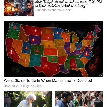
Image Credit :
Instagram
ಮೂತಿ ಸೊಟ್ಟಗೆ ಮಾಡಿದ ಹಸು
ಈ ಸಂದರ್ಭದಲ್ಲಿ ರಕ್ಷಿತಾ ಶೆಟ್ಟಿ ಹಸುವಿಗೆ ಬಾಳೆಹಣ್ಣು ಮತ್ತು
ಸೇಬು ಹಣ್ಣನ್ನು ತಿನ್ನಿಸಲು ಮುಂದಾದಾಗ, ಹಸು ಅದನ್ನು
ತಿನ್ನಲೇ ಇಲ್ಲ. ಬಾಯಿಯನ್ನೂ ಬಿಡದೆ ಮೂತಿ ಸೊಟ್ಟಗೆ
ಮಾಡಿತು.
5
6