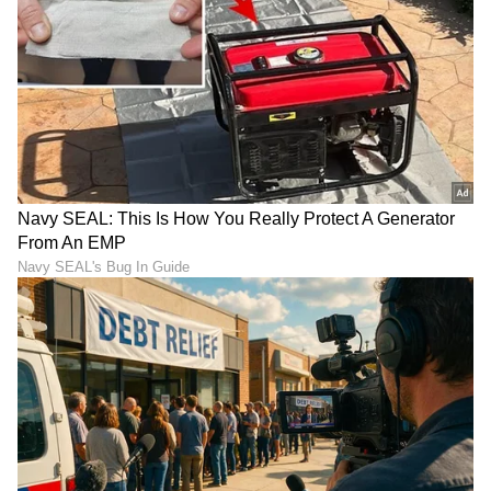
ಮಾಹಿತಿಯೂ ಇಲ್ಲಿದೆ.
ABOUT THE AUTHOR
Suchethana D
SD
Suchetana ಮಲೆನಾಡಿನ ಹೆಬ್ಬಾಗಿಲು ಶಿರಸಿಯವಳು. ಓದಿದ್ದು LLB,
ಒಲಿದದ್ದು ಪತ್ರಿಕೋದ್ಯಮ, ಪ್ರಜಾವಾಣಿಯಲ್ಲಿ 15 ವರ್ಷಗಳ
ಅನುಭವ. ಇದರಲ್ಲಿ 10 ವರ್ಷ ನ್ಯಾಯಾಂಗ ವರದಿಗಾರಿಕೆ. ಕಾನೂನು
ಮತ್ತು ಮಹಿಳಾ ಸಂವೇದನೆಗೆ ಸಂಬಂಧಿಸಿದ ಲೇಖನಗಳಿಗೆ ಕರ್ನಾಟಕ
ಬಿಗ್ ಬಾಸ್ ಕನ್ನಡ
ಮಾಧ್ಯಮ ಅಕಾಡೆಮಿ, ಮುಂಬೈನ ಲಾಡ್ಲಿ ಮೀಡಿಯಾ ಅವಾರ್ಡ್​,
ಮನರಂಜನಾ ಸುದ್ದಿ
ರಕ್ಷಿತಾ
ಟಿವಿ ಶೋ
ರೋಟರಿ ಎಕ್ಸಲೆನ್ಸ್​ ಅವಾರ್ಡ್​ ಸೇರಿದಂತೆ ಕೆಲವು ಪ್ರಶಸ್ತಿಗಳು
ಲಭಿಸಿವೆ. ಚೀನಾದಲ್ಲಿ ನಡೆದ ಭಾರತ ಮಟ್ಟದ ಯುವ ನಿಯೋಗದಲ್ಲಿ
ಮಾಧ್ಯಮ ಕ್ಷೇತ್ರದಿಂದ ಪ್ರತಿನಿಧಿಯಾಗಿ ಆಯ್ಕೆ. ವಿಜಯವಾಣಿಯಲ್ಲಿ
ಕೆಲಸ ಮಾಡಿ ಈಗ ದೂರದರ್ಶನ ಚಂದನದಲ್ಲಿ ಮತ್ತು ಏಷ್ಯಾನೆಟ್​
ಸುವರ್ಣದಲ್ಲಿ ಫ್ರೀಲ್ಯಾನ್ಸರ್​ ಆಗಿ ಕೆಲಸ ನಿರ್ವಹಣೆ.