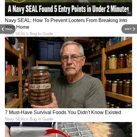
PREV
NEXT
ಕನ್ನಡ ಸಿನಿಮಾ (
Kannada Cinema News
), ಟಿವಿ
ಕಾರ್ಯಕ್ರಮಗಳು (
Kannada TV Shows
), ಸೆಲೆಬ್ರಿಟಿ
ಸುದ್ದಿಗಳು ಮತ್ತು ಇತ್ತೀಚಿನ ಸುದ್ದಿಗಳಿಗಾಗಿ ಏಷ್ಯಾನೆಟ್
ಸುವರ್ಣ ನ್ಯೂಸ್‌ನಲ್ಲಿ ಮನರಂಜನಾ ವಿಭಾಗ ನೋಡಿ.
ಸಿನಿಮಾ ವಿಮರ್ಶೆಗಳು (
Kannada Movies Review
),
ತಾರೆಯರ ಸಂದರ್ಶನಗಳು, ಧಾರಾವಾಹಿ ಅಪ್‌ಡೇಟ್ಸ್‌,
ತೆರೆಮರೆಯ ಕಥೆಗಳು,
OTT ರಿಲೀಸ್‌
ಗಳ ಬಗ್ಗೆ