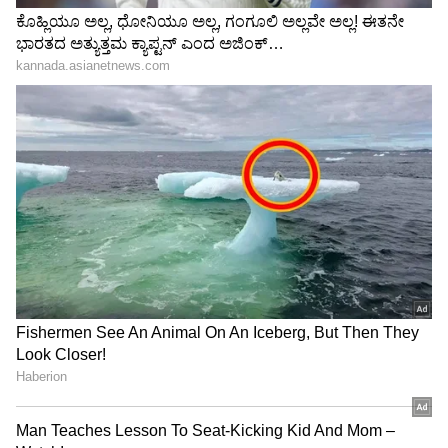
Image Credit :
Colors Kannada Instagram
ಷೋಗಳಲ್ಲಿ ಸರ್ವೇ ಸಾಮಾನ್ಯ
ಅಷ್ಟಕ್ಕೂ ರಿಯಾಲಿಟಿ ಷೋಗಳಲ್ಲಿ ಟಿಆರ್​ಪಿಗಾಗಿ ಇಂಥ
ದೃಶ್ಯಗಳನ್ನು ತೋರಿಸುವುದು ಸರ್ವೇ ಸಾಮಾನ್ಯ. ಅದು ಡಾನ್ಸ್​
ರಿಯಾಲಿಟಿ ಷೋ ಆಗಿರಲಿ, ಸಂಗೀತದ್ದೇ ಆಗಿರಲಿ, ಇಲ್ಲಿರುವಂತೆ
ಅಡುಗೆಯದ್ದೇ ಆಗಿರಲಿ. ಅಲ್ಲಿ ಅವುಗಳಿಗಿಂತಲೂ ಹೆಚ್ಚಿಗೆ
ರಾರಾಜಿಸುವುದು ಇಂಥ ಲವ್​ ವಿಷಯಗಳೇ. ಇಂಥ ಜೋಕ್​
ಗಳೇ. ಜನರು ಇಂಥದ್ದನ್ನು ತುಂಬಾ ಇಷ್ಟಪಟ್ಟು ನೋಡುವ
ಕಾರಣ ವಾಹಿನಿಗಳು ಇವುಗಳನ್ನು ತೋರಿಸುತ್ತವೆ.