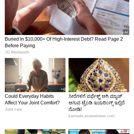
Image Credit :
Colors Kannada Instagram
ಷೋ ಭಾಗವಾಗಿ...
ಅದೇ ರೀತಿ ಇಲ್ಲಿ ಕೂಡ ರಕ್ಷಿತಾ ಶೆಟ್ಟಿಗೆ ನಟ ಭವಿಷ್ ಗೌಡ
ಅವರು ರಿಯಾಲಿಟಿ ಷೋನ ಭಾಗವಾಗಿ ಹೀಗೊಂದು ಡೈಲಾಗ್​
ಹೇಳಿದ್ದಾರಷ್ಟೇ.
5
6
Image Credit :
Bhavish Gowda Instagram
ಗಂಧದ ಗುಡಿ ನಾಯಕ
ಇಷ್ಟು ನಟ ಭವಿಷ್​ ಗೌಡ ಎಂದರೆ ಕೆಲವರಿಗೆ ತಿಳಿಯಲಿಕ್ಕಿಲ್ಲ.