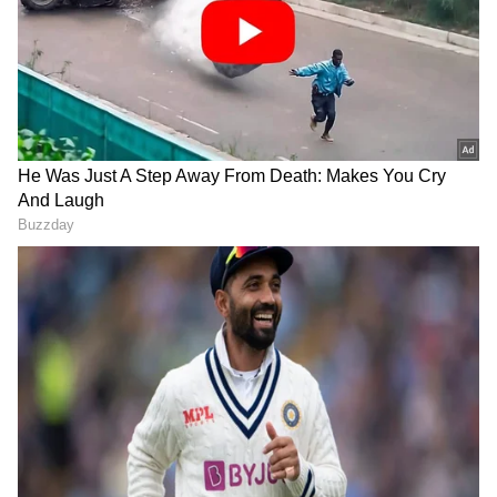
Related Articles
ಹಾಗೆ ನೋಡಬೇಡ್ರಪ್ಪ, ನಾಚಿಕೆ ಆಗ್ತದೆ ಎನ್ನುತ್ತಲೇ ರಾಘು
ಜೊತೆ Bigg Boss ರಕ್ಷಿತಾ ಶೆಟ್ಟಿ ಸಕತ್​ ಸ್ಟೆಪ್​
Bigg Boss ರಕ್ಷಿತಾ ಶೆಟ್ಟಿ ಫಿಟ್​ನೆಸ್​ ಟಿಪ್ಸ್​ಗೆ ರಘು
ಸುಸ್ತೋ ಸುಸ್ತು: ಇವತ್ತಿನಿಂದಲೇ ರೆಡಿ ಎಂದ ಫ್ಯಾನ್ಸ್​
3
6