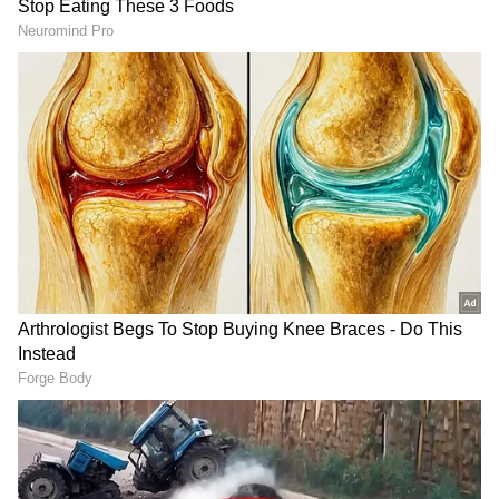
ಪ್ರಪೋಸ್ ಮಾಡಿದ್ದಾರೆ. ರಕ್ಷಿತಾ ನಾನು ನಿನ್ನ ಕಾಲಿಗೆ ಹಾಕಿ ಈ
ಗೆಜ್ಜೆ, ತುಳಿಯುವೆ ಏಳು ಹೆಜ್ಜೆ ಎಂದಿದ್ದಾರೆ. ಇದನ್ನು ಕೇಳಿ ರಕ್ಷಿತಾ
ಶೆಟ್ಟಿ ನಾಚಿ ನೀರಾಗಿದ್ದಾರೆ.