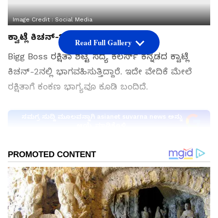
Image Credit :
Social Media
ಕ್ವಾಟ್ಲೆ ಕಿಚನ್​-2ನಲ್ಲಿ ರಕ್ಷಿತಾ ಶೆಟ್ಟಿ
Read Full Gallery
Bigg Boss ರಕ್ಷಿತಾ ಶೆಟ್ಟಿ ಸದ್ಯ ಕಲರ್ಸ್​ ಕನ್ನಡದ ಕ್ವಾಟ್ಲೆ
ಕಿಚನ್​-2ನಲ್ಲಿ ಭಾಗವಹಿಸುತ್ತಿದ್ದಾರೆ. ಇದೇ ವೇದಿಕೆ ಮೇಲೆ
ರಕ್ಷಿತಾಗೆ ಕಂಕಣ ಭಾಗ್ಯವೂ ಕೂಡಿ ಬಂದಿದೆ.
ಸಮಗ್ರ ಸುದ್ದಿ ಮೂಲವನ್ನಾಗಿ asianet suvarna news ಅನ್ನು
ಆಯ್ಕೆ ಮಾಡಿಕೊಳ್ಳಿ