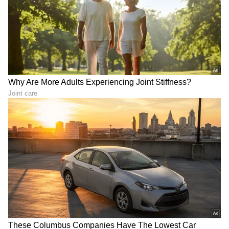
LATEST VIDEOS
ಕನ್ನಡ ಸಿನಿಮಾ (
Kannada Cinema News
), ಟಿವಿ
ಕಾರ್ಯಕ್ರಮಗಳು (
Kannada TV Shows
), ಸೆಲೆಬ್ರಿಟಿ
ಸುದ್ದಿಗಳು ಮತ್ತು ಇತ್ತೀಚಿನ ಸುದ್ದಿಗಳಿಗಾಗಿ ಏಷ್ಯಾನೆಟ್
ಸುವರ್ಣ ನ್ಯೂಸ್‌ನಲ್ಲಿ ಮನರಂಜನಾ ವಿಭಾಗ ನೋಡಿ.
ಸಿನಿಮಾ ವಿಮರ್ಶೆಗಳು (
Kannada Movies Review
),
ತಾರೆಯರ ಸಂದರ್ಶನಗಳು, ಧಾರಾವಾಹಿ ಅಪ್‌ಡೇಟ್ಸ್‌,