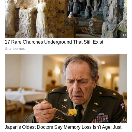
2
6
Image Credit :
Colors Kannada Instagram
ರಕ್ಷಿತಾಗೆ ಪ್ರಪೋಸ್​
ನಟ ಭವಿಷ್​​ ಗೌಡ, ರಕ್ಷಿತಾ ಶೆಟ್ಟಿಗೆ ಗೆಜ್ಜೆ ಹಾಕಿ ವೇದಿಕೆ ಮೇಲೆ