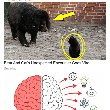
Bhagyalakshmi Serial
ಅಮೇಜಾನ್ ಪ್ರೈಮ್-ಎಂಎಕ್ಸ್
ಮುಗೀತು, ಆದರೆ ಅದೊಂದು
ಪ್ಲೇಯರ್ ವಿಲೀನ: ಭಾರತದ ಅತಿ
ದೊಡ್ಡ ಪ್ರಶ್ನೆ ಮಾತ್ರ ಹಾಗೆಯೇ
ದೊಡ್ಡ ಒಟಿಟಿ ಪ್ಲಾಟ್‌ಫಾರ್ಮ್
ಉಳಿತು; ಏನದು?
ಸೃಷ್ಟಿ!
ಕಷ್ಟಪಡೋರು ನೀವು, ನಾವು
ಅಂದು ಆ್ಯಂಕರ್​ ಅನುಶ್ರೀ, ಇಂದು
ಪೇಂಟಿಂಗ್​ನಲ್ಲಿ ಬಣ್ಣಗಳಷ್ಟೇ:
ಸೋನು ಗೌಡ; ಮಂಚದ ವಿಷ್ಯ
Amruthadhaare ನಟಿ ಛಾಯಾ
ಪದೇಪದೇ ಬರೋದ್ಯಾಕೆ
ಸಿಂಗ್​
LATEST VIDEOS
"ರಾಜಕೀಯ ಬೇಡ, ಸಿನಿಮಾನೇ ಪ್ರಾಣ":