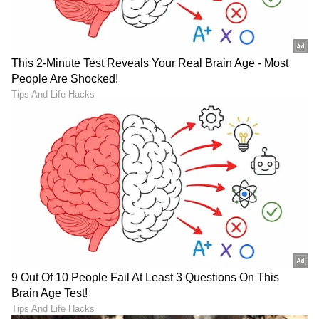
ಕನಕೋತ್ಸವದಲ್ಲಿ ರಿಷಬ್ ಶೆಟ್ಟಿ | Rishab
Shetty speech | Suvarna News
ಶೇ.50 ರಿಂದ ಶೇ.18 ಕ್ಕೆ TAX ಇಳಿಕೆ: ಮೋದಿ-
ಟ್ರಂಪ್ ಐತಿಹಾಸಿಕ ಒಪ್ಪಂದ | India US
Trade Deal | Party Rounds