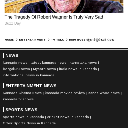
HOME
ENTERTAINMENT
TV TALK
BIGG BOSS ರಕ್ಷಿತಾ ಶೆಟ್ಟಿಗೆ ಕೂಡಿ ಬಂತು ಕಂಕಣ ಭಾಗ್ಯ? ಗೆಜ್ಜೆ ಹಾಕಿ ಪ್ರಪೋಸ್​ ಮಾಡಿದ ನಟ ಭವಿಷ್​ ಗೌಡ
NEWS
kannada news
latest kannada news
karnataka news
bengaluru news
Mysore news
india news in kannada
international news in kannada
ENTERTAINMENT NEWS
Kannada Cinema News
kannada movies review
sandalwood news
kannada tv shows
SPORTS NEWS
sports news in kannada
cricket news in kannada
Other Sports News in Kannada