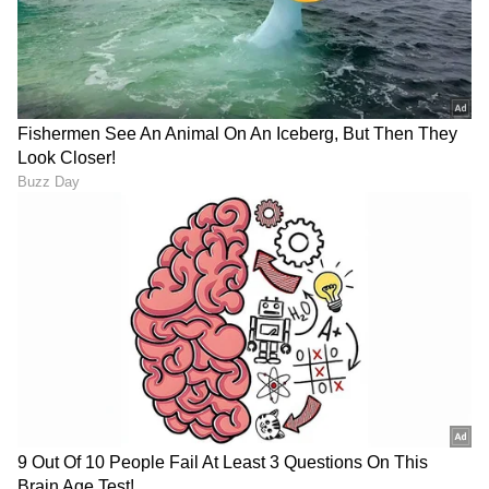
ದೇವೇಗೌಡ್ರ ಆಶೀರ್ವಾದ ಪಡೆದ
ಸೀತಾರಾಮ ನಟಿ ವೈಷ್ಣವಿ ಗೌಡ
ಜೋಶ್​ನಲ್ಲಿ Bigg Boss ಜಾಹ್ನವಿ:
ಕೆನ್ನೆಗೆ ಎಲ್ಲರೆದುರೇ ಹೊಡೆದ ಪತಿ:
ನಗರಸಭೆ, ಜನರಿಗೆ ಫುಲ್​ ಕ್ಲಾಸ್​
ವಿಡಿಯೋ ವೈರಲ್​- ಆಗಿದ್ದೇನು
Amruthadhaare Serial:
'ರವಿಮಾಮ..' ಎಂದೇ
ಶಕುನಿಮಾಮನ ಎಡವಟ್ಟು, ಇನ್ನು
ರವಿಚಂದ್ರನ್‌ಗೆ ಬರ್ತ್‌ಡೇ ವಿಶ್‌
ಮಿಂಚು ಕಥೆ ಮುಗೀತು!
ಮಾಡಿದ ಗೌರಿ ಶ್ರುತಿ
ಆಗಬಾರದ್ದು ಆಗೋಯ್ತು
LATEST VIDEOS