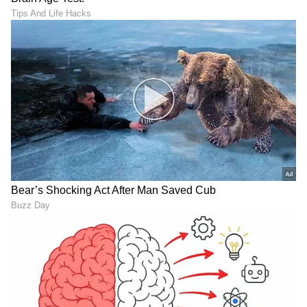
"ರಾಜಕೀಯ ಬೇಡ, ಸಿನಿಮಾನೇ ಪ್ರಾಣ":
ಕನಕೋತ್ಸವದಲ್ಲಿ ರಿಷಬ್ ಶೆಟ್ಟಿ | Rishab
Shetty speech | Suvarna News
ಶೇ.50 ರಿಂದ ಶೇ.18 ಕ್ಕೆ TAX ಇಳಿಕೆ: ಮೋದಿ-
ಟ್ರಂಪ್ ಐತಿಹಾಸಿಕ ಒಪ್ಪಂದ | India US
Trade Deal | Party Rounds