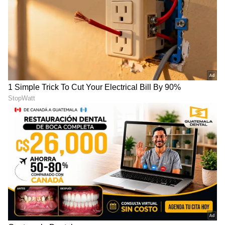
6
6
Image Credit :
Asianet News
ಇನ್ನಷ್ಟು ಕಾಲಾವಕಾಶ
ಇಷ್ಟೆಲ್ಲಾ ಮುಗಿಯಲು ಇನ್ನೂ ಸ್ವಲ್ಪ ಕಾಲಾವಲಾಶ ಬೇಕೇ
ಬೇಕು. ಆದ್ದರಿಂದ ಸೀರಿಯಲ್​ ಯಾವಾಗ ಮುಗಿಯತ್ತೆ
ಎನ್ನುವುದು ಇನ್ನೂ ಕನ್​ಫರ್ಮ್​ ಆಗಿಲ್ಲವಾದರೂ ಶೂಟಿಂಗ್​
ಅಂತೂ ಮುಗಿದಿರುವುದು ನಟಿ ಸುಷ್ಮಾ ಅವರ ಪೋಸ್ಟ್​ನಿಂದ
ತಿಳಿದು ಬರುತ್ತಿದೆ. ಇದು ಭಾಗ್ಯಲಕ್ಷ್ಮಿ ಸೀರಿಯಲ್​ ಪ್ರೇಮಿಗಳಿಗೆ