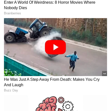
2
6
Image Credit :
Asianet News