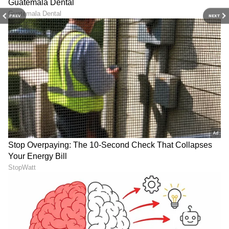
ಬೇಸರ ತಂದಿದೆ.
PREV
NEXT
LATEST VIDEOS
ಕನ್ನಡ ಸಿನಿಮಾ (
Kannada Cinema News
), ಟಿವಿ
ಕಾರ್ಯಕ್ರಮಗಳು (
Kannada TV Shows
), ಸೆಲೆಬ್ರಿಟಿ
ಸುದ್ದಿಗಳು ಮತ್ತು ಇತ್ತೀಚಿನ ಸುದ್ದಿಗಳಿಗಾಗಿ ಏಷ್ಯಾನೆಟ್
ಸುವರ್ಣ ನ್ಯೂಸ್‌ನಲ್ಲಿ ಮನರಂಜನಾ ವಿಭಾಗ ನೋಡಿ.