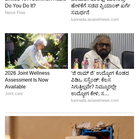
ಇನ್ನು ಸೀರಿಯಲ್​ ವಿಷಯಕ್ಕೆ ಬರುವುದಾದರೆ, ಆದಿ ಮತ್ತು
ಭಾಗ್ಯ ಖುಷಿಯಾಗಿದ್ದಾರೆ. ವಿಲನ್​ ಕನ್ನಿಕಾಳ ಮುಖವಾಡ
ಬಯಲಾಗಬೇಕಿದೆ. ಆದಿಯ ಚಿಕ್ಕಮ್ಮನ ವಿಚಿತ್ರ ವರ್ತನೆಯ
ಕಾರಣವೂ ತಿಳಿಯಬೇಕಿದೆ. ಅದೇ ಇನ್ನೊಂದೆಡೆ, ತಾಂಡವ್​
ಮತ್ತು ಶ್ರೇಷ್ಠಾ ಇಬ್ಬರಿಗೂ ಒಳ್ಳೆಯ ಬುದ್ಧಿ ಬರಬೇಕಿದೆ. ತನ್ಮಯಿ
ಆದಿಯನ್ನು ಅಪ್ಪ ಎಂದು ಒಪ್ಪಿಕೊಳ್ಳಬೇಕಿದೆ.