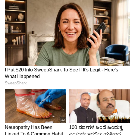
Image Credit :
Jio Hotstar
ಮಿಸ್​ ಮಾಡಿಕೊಳ್ತಿದ್ದೇನೆ
ಆದರೆ, ಇದೀಗ ಖುದ್ದು ಸುಷ್ಮಾ ಅವರೇ ಈ ಬಗ್ಗೆ
ಬರೆದುಕೊಂಡಿದ್ದಾರೆ. ಒಳ್ಳೆಯ ಮೂವ್​ಮೆಂಟ್​ಗಳನ್ನು ಮಿಸ್​
ಮಾಡಿಕೊಳ್ಳುತ್ತಿದ್ದೇನೆ ಎಂದು ಅವರು ಬರೆದುಕೊಂಡಿದ್ದಾರೆ.
5
6
Image Credit :
Asianet News
ಸೀರಿಯಲ್​ ಏನಾಯ್ತು