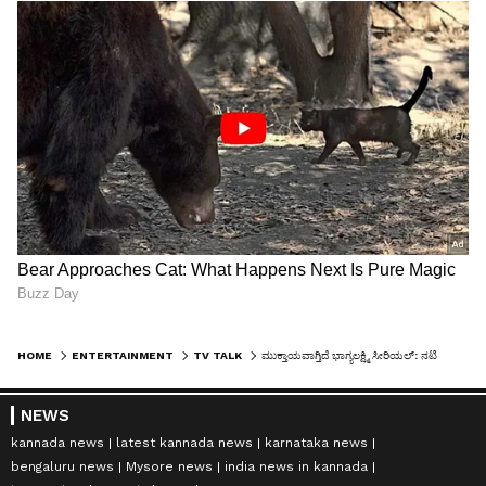
HOME
ENTERTAINMENT
TV TALK
ಮುಕ್ತಾಯವಾಗ್ತಿದೆ ಭಾಗ್ಯಲಕ್ಷ್ಮಿ ಸೀರಿಯಲ್​: ನಟಿ ಸುಷ್ಮಾ ರಾವ್​ ಭಾವುಕ ಪೋಸ್ಟ್​- ಧಾರಾವಾಹಿ ಅಂತ್ಯ ಏನು
NEWS
kannada news
latest kannada news
karnataka news
bengaluru news
Mysore news
india news in kannada