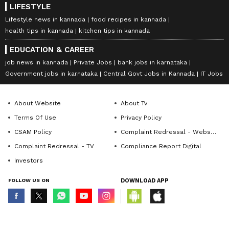
LIFESTYLE
Lifestyle news in kannada
food recipes in kannada
health tips in kannada
kitchen tips in kannada
EDUCATION & CAREER
job news in kannada
Private Jobs
bank jobs in karnataka
Government jobs in karnataka
Central Govt Jobs in Kannada
IT Jobs
About Website
About Tv
Terms Of Use
Privacy Policy
CSAM Policy
Complaint Redressal - Website
Complaint Redressal - TV
Compliance Report Digital
Investors
FOLLOW US ON
DOWNLOAD APP
© Copyright 2026 Asianxt Digital Technologies Private Limited (Formerly
known as Asianet News Media & Entertainment Private Limited) | All Rights