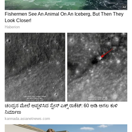
Related Articles
ಕನ್ನಡದಲ್ಲಿ ಮಾತನಾಡಿ ಕರುನಾಡಿಗರ ಮನಗೆದ್ದ ಜಾಹ್ನವಿ
ಕಪೂರ್​: ಶ್ರೀದೇವಿ ಪುತ್ರಿಗೆ ಕನ್ನಡಿಗರು ಫಿದಾ
ಕಳ್ಳರ ಎದೆ ನಡುಗಿಸಿದ ಈ 'ಲೇಡಿ ಸಿಸಿಟಿವಿ'! ಇವಳ