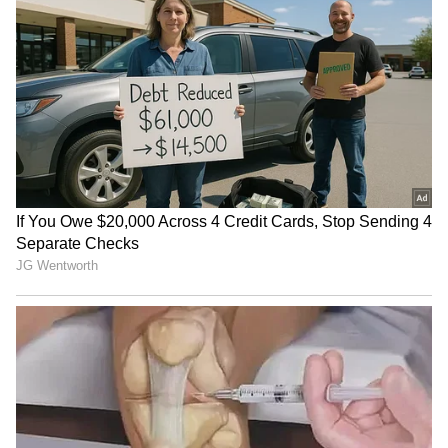
ಗುರಾಯಿಸಿದ್ರೆ ಮುಗೀತು ನಿಮ್​ ಕಥೆ
3
6
Image Credit :
Asianet News
ಆಗಲೂ ಹೇಳಲಾಗಿತ್ತು
ಈ ಹಿಂದೆ ತಾಂಡವ್ ಜೈಲಿಗೆ ಹೋದ ಮೇಲೆ, ಭಾಗ್ಯ ಮತ್ತು
ಆದಿಯ ಮದುವೆಯಾದ ಮೇಲೆ ಸೀರಿಯಲ್​ ಮುಗಿಯತ್ತೆ
ಎಂದೇ ಹೇಳಲಾಗಿತ್ತು. ಆಗ ಭಾಗ್ಯ ಅರ್ಥಾತ್​ ಸುಷ್ಮಾ ಕೆ.ರಾವ್​
ಅವರು ಸೀರಿಯಲ್​ ಮುಗಿಯಲ್ಲ ಎಂದು ಹೇಳಿದ್ದರು.