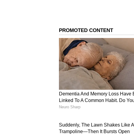
ಸಿಗುವ ಏಕೈಕ ತಾಣ ಏಷ್ಯಾನೆಟ್‌ ಸುವ
ಸ್ಟಾರ್ಟ್‌ಅಪ್‌ಗಳು ಬಂದಿದ್ಯಾ? ಭವಿ
ಇಂಚಿಂಚೂ ಮಾಹಿತಿ ಸಿಗಲಿದೆ. ಟೆಕ್‌ ಎ
ಕೂಡ ನೀವು ಕಾಣಬಹುದು.
ABOUT THE AUTHOR
Ashwini HR
AH
ಮಲೆನಾಡಿನ ಹೆಬ್ಬಾಗಿಲು ಶಿವಮೊಗ್ಗದ ಸ್ಥ
ಜೀವನ ಪ್ರಾರಂಭ. ಪತ್ರಿಕೋದ್ಯಮದಲ್ಲಿ 
ವೆಬ್‌ಸೈಟ್‌ಗಳಲ್ಲಿ ರಾಜಕೀಯ, ಮನರಂಜನೆ,
ಲೇಖನಗಳನ್ನು ಬರೆದಿದ್ದೇನೆ.ಪ್ರಸ್ತುತ ಸು
ಜೀವನಶೈಲಿ
ಮಹಿಳೆಯರು
ತಂತ್ರಜ್ಞಾನ