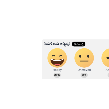
Image Credit :
Amazon
ನೀರಿನ ಉಳಿತಾಯ ಮಾಡುವ ತಂತ್
ನೀರಿನ ಉಳಿತಾಯ ಮಾಡುವ ತಂತ್ರಜ್ಞಾ
ಕೈಯಿಂದ ಪಾತ್ರೆ ತೊಳೆಯುವುದರಿಂದ ಹೆಚ್ಚು ನ
ಹೆಚ್ಚು ಪಾತ್ರೆಗಳನ್ನು ಸ್ವಚ್ಛಗೊಳಿಸುತ್ತದೆ
ತಾಪಮಾನದಲ್ಲಿ ಪಾತ್ರೆಗಳನ್ನು ತೊಳೆಯುವುದರ
ಪಾತ್ರೆಗಳು ಹೆಚ್ಚು ಸ್ವಚ್ಛವಾಗಿರುತ್ತವೆ. ಈ 
ಬೆಲೆಯಲ್ಲಿ ಲಭ್ಯವಿದೆ. ಬೆಲೆ ಸ್ವಲ್ಪ ಹೆಚ್
ದೀರ್ಘಾವಧಿಯಲ್ಲಿ ಉತ್ತಮ ಹೂಡಿಕೆಯಾಗಿದೆ