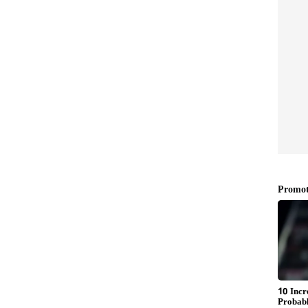
ನಿಪೂರಿ
ರೈಲಿನಲ್ಲಿ ತುಪ್ಪ ತೆಗೆದುಕೊಂಡು
ಿಗೆ
ಹೋಗಬಹುದೇ? ಪ್ರಯಾಣಿಸುವ
ೋದಿಲ್ಲ!
ಮೊದಲು ಈ ನಿಯಮ ತಪ್ಪದೇ
ಓದಿಕೊಳ್ಳಿ
 ಸೈಬರ್‌ ಭದ್ರತೆ ಮತ್ತು
ವಿಜ್ಞಾನ
ದ ಪ್ರಗತಿಯವರೆಗೆ
ews in Kannada
) ಬಗ್ಗೆ ನಿರಂತರವಾದ ಅಪ್‌ಡೇಟ್‌.
ಮಾತುಗಳು, ವಿವರವಾದ ಮಾಹಿತಿ ಮತ್ತು ಬ್ರೇಕಿಂಗ್ ನ್ಯೂಸ್‌