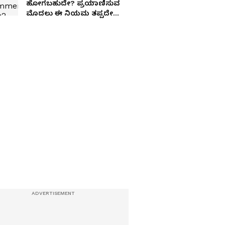
ಹೋಗಬಹುದೇ? ಪ್ರಯಾಣಿಸುವ
ಮೊದಲು ಈ ನಿಯಮ ತಪ್ಪದೇ
ಓದಿಕೊಳ್ಳಿ