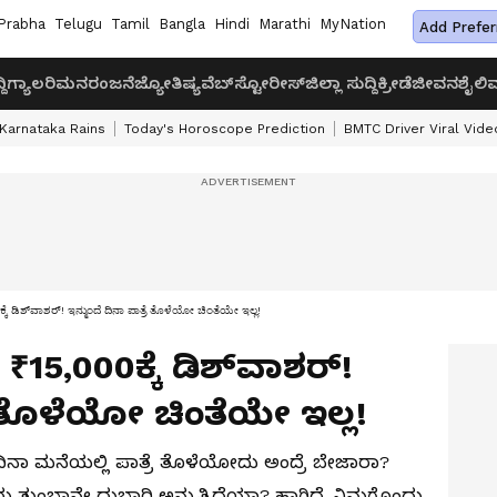
Prabha
Telugu
Tamil
Bangla
Hindi
Marathi
MyNation
Add Prefer
ದಿ
ಗ್ಯಾಲರಿ
ಮನರಂಜನೆ
ಜ್ಯೋತಿಷ್ಯ
ವೆಬ್‌ಸ್ಟೋರೀಸ್
ಜಿಲ್ಲಾ ಸುದ್ದಿ
ಕ್ರೀಡೆ
ಜೀವನಶೈಲಿ
ವ
Karnataka Rains
Today's Horoscope Prediction
BMTC Driver Viral Vide
ಿಶ್‌ವಾಶರ್! ಇನ್ಮುಂದೆ ದಿನಾ ಪಾತ್ರೆ ತೊಳೆಯೋ ಚಿಂತೆಯೇ ಇಲ್ಲ!
15,000ಕ್ಕೆ ಡಿಶ್‌ವಾಶರ್!
ರೆ ತೊಳೆಯೋ ಚಿಂತೆಯೇ ಇಲ್ಲ!
ದಿನಾ ಮನೆಯಲ್ಲಿ ಪಾತ್ರೆ ತೊಳೆಯೋದು ಅಂದ್ರೆ ಬೇಜಾರಾ?
ು ತುಂಬಾನೇ ದುಬಾರಿ ಅನ್ಸುತ್ತಿದೆಯಾ? ಹಾಗಿದ್ರೆ ನಿಮಗೊಂದು