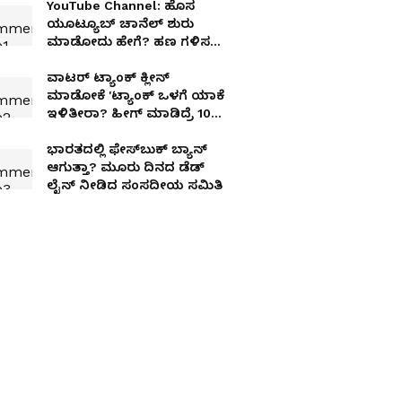
YouTube Channel: ಹೊಸ
ಯೂಟ್ಯೂಬ್ ಚಾನೆಲ್ ಶುರು
ಮಾಡೋದು ಹೇಗೆ? ಹಣ ಗಳಿಸಲು
ಎಷ್ಟು ವಾಚ್‌ ಟೈಮ್ ಬೇಕು?
ವಾಟರ್ ಟ್ಯಾಂಕ್ ಕ್ಲೀನ್
ಮಾಡೋಕೆ 'ಟ್ಯಾಂಕ್ ಒಳಗೆ ಯಾಕೆ
ಇಳಿತೀರಾ? ಹೀಗ್ ಮಾಡಿದ್ರೆ 10
ನಿಮಿಷದಲ್ಲಿ ಸ್ವಚ್ಛವಾಗುತ್ತೆ!
ಭಾರತದಲ್ಲಿ ಫೇಸ್‌ಬುಕ್ ಬ್ಯಾನ್
ಆಗುತ್ತಾ? ಮೂರು ದಿನದ ಡೆಡ್
ಲೈನ್ ನೀಡಿದ ಸಂಸದೀಯ ಸಮಿತಿ