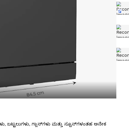
‌ಗಳು, ಬಟ್ಟಲುಗಳು, ಗ್ಲಾಸ್‌ಗಳು ಮತ್ತು ಸ್ಪೂನ್‌ಗಳಂತಹ ಅನೇಕ