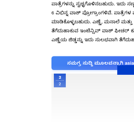
ಪಾತ್ರೆಗಳನ್ನು ಸ್ವಚ್ಛಗೊಳಿಸಬಹುದು. ಇದು ಸಣ
6 ವಿಭಿನ್ನ ವಾಶ್ ಪ್ರೋಗ್ರಾಂಗಳಿವೆ. ಪಾ
ಮಾಡಿಕೊಳ್ಳಬಹುದು. ಎಣ್ಣೆ, ಮಸಾಲೆ ಮತ್ತು
ತೆಗೆದುಹಾಕುವ ಇಂಟೆನ್ಸಿವ್ ವಾಶ್ ಫೀಚರ್
ಎಣ್ಣೆಯ ಜಿಡ್ಡನ್ನು ಇದು ಸುಲಭವಾಗಿ ತೆಗೆದುಹಾ
ಸಮಗ್ರ ಸುದ್ದಿ ಮೂಲವನ್ನಾಗಿ asi
2
2