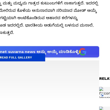
್ಣ ಮತ್ತು ಮಧ್ಯಮ ಗಾತ್ರದ ಕುಟುಂಬಗಳಿಗೆ ಸಾಕಾಗುತ್ತದೆ. ಇದರಲ್ಲಿ
ತ್ರೆಗಳ ಮೇಲಿರುವ ಕೊಳೆಯ ಅನುಸಾರವಾಗಿ ಸರಿಯಾದ ಮೋಡ್ ಆಯ್ಕೆ
 ಗಟ್ಟಿಯಾಗಿ ಅಂಟಿಕೊಂಡಿರುವ ಆಹಾರದ ಕಲೆಗಳನ್ನು
 ಕೂಡ ಇದರಲ್ಲಿದೆ. ಭಾರತೀಯ ಅಡುಗೆಯಲ್ಲಿ ಬಳಸುವ ಮಸಾಲೆ,
ಕುತ್ತದೆ.
anet suvarna news ಅನ್ನು ಆಯ್ಕೆ ಮಾಡಿಕೊಳ್ಳಿ
READ FULL GALLERY
RELA