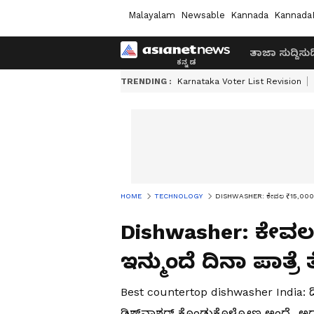
Malayalam
Newsable
Kannada
Kannada
ತಾಜಾ ಸುದ್ದಿ
ಸುದ್
TRENDING :
Karnataka Voter List Revision
HOME
TECHNOLOGY
DISHWASHER: ಕೇವಲ ₹15,000ಕ್ಕೆ ಡ
Dishwasher: ಕೇವಲ ₹
ಇನ್ಮುಂದೆ ದಿನಾ ಪಾತ್
Best countertop dishwasher India: 
ಡಿಶ್‌ವಾಶರ್ ಕೊಂಡುಕೊಳ್ಳೋಣ ಅಂದ್ರೆ, ಅದ