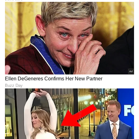
ಮೈತುಂಬಾ ಬಟ್ಟೆ ಹಾಕಿದ್ರೂ
Exclusive Interview:
ಬಿಡಲಿಲ್ಲ: ನಟ ದುನಿಯಾ ವಿಜಯ್​
ಅಯೋಗ್ಯ 2ರಲ್ಲಿ ಗುಣಮಟ್ಟ, ನಗು
ಪುತ್ರಿ ಮೋನಿಷಾರ ಮೆಜೆಸ್ಟಿಕ್​
ದುಪ್ಪಟ್ಟು: ಸತೀಶ್ ನೀನಾಸಂ
ಕರಾಳ ಅನುಭವ
ಸಂದರ್ಶನ
ಶಾಂತಿ ಕ್ರಾಂತಿ ರೀ-ರಿಲೀಸ್,
Exclusive: ಉಪೇಂದ್ರ ಅವರಿಗೆ
‘ಮುಧೋಳ್’ ಸಿನಿಮಾ,
ಈ ಚಿತ್ರದಲ್ಲಿ ನನ್ನ ಆ್ಯಕ್ಷನ್‌ ಇಷ್ಟ
ನಿರ್ಮಾಪಕರ ಪ್ರಶ್ನೆ: ವಿಕ್ರಮ್
ಆಗಿದೆ: ಪ್ರಿಯಾಂಕ ಉಪೇಂದ್ರ
ರವಿಚಂದ್ರನ್ ಓಪನ್ ಟಾಕ್
ಸಂದರ್ಶನ
LATEST VIDEOS
"ರಾಜಕೀಯ ಬೇಡ, ಸಿನಿಮಾನೇ ಪ್ರಾಣ":