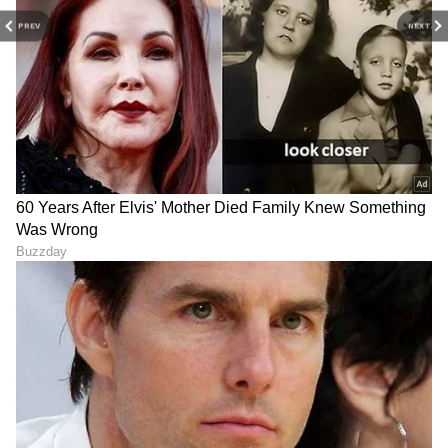
PREV
NEXT
6
7
Image Credit :
Instagram
ಸೋಶಿಯಲ್ ಮೀಡಿಯಾದಲ್ಲಿ ಮೆಚ್ಚುಗೆಯ ಮಹಾಪೂರ!
ಸದ್ಯ ಈ ಪೋಸ್ಟ್ ಸೋಷಿಯಲ್ ಮೀಡಿಯಾದಲ್ಲಿ ಸಖತ್
ವೈರಲ್ ಆಗುತ್ತಿದ್ದು, ಲಕ್ಷಾಂತರ ಲೈಕ್ಸ್ ಮತ್ತು ಕಮೆಂಟ್ಸ್
ಪಡೆಯುತ್ತಿದೆ. "ನಮ್ಮ ಸ್ಯಾಂಡಲ್‌ವುಡ್ ಸಿಂಡ್ರೆಲ್ಲಾ
ಯಾವಾಗಲೂ ಸಿಂಪಲ್ ಮತ್ತು ಸ್ವೀಟ್" ಎಂದು
ಅಭಿಮಾನಿಗಳು ಹಾರೈಸುತ್ತಿದ್ದಾರೆ. ಕಡಲ ದಡದಲ್ಲಿ