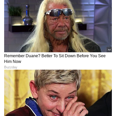
ಒಟ್ಟಿನಲ್ಲಿ, ರಾಧಿಕಾ ಪಂಡಿತ್ ಅವರು ಹಂಚಿಕೊಂಡಿರುವ ಈ
'ಮದರ್ಸ್ ಡೇ' ಸ್ಪೆಷಲ್ ಪೋಸ್ಟ್, ಕೇವಲ ಫೋಟೋಗಳಲ್ಲ,
ಅದೊಂದು ಭಾವನೆಗಳ ಸಾಗರ ಎನ್ನುವುದರಲ್ಲಿ ಎರಡು
ಮಾತಿಲ್ಲ!