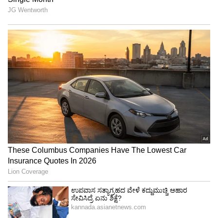
ಈ ಚಿತ್ರಗಳಲ್ಲಿ ರಾಧಿಕಾ ತಮ್ಮ ತಾಯಿ ಮತ್ತು ಮುದ್ದಾದ
ಮಕ್ಕಳಾದ ಆಯ್ರಾ ಹಾಗೂ ಯಥರ್ವ್ ಜೊತೆ ಕಾಲ
ಕಳೆಯುತ್ತಿರುವುದು ಕಂಡುಬಂದಿದೆ. ಆದರೆ ಈ ಪೋಸ್ಟ್
ಇಷ್ಟೊಂದು ವಿಶೇಷವಾಗಲು ಕಾರಣ ಅದರಲ್ಲಿರುವ ಭಾವನೆ.