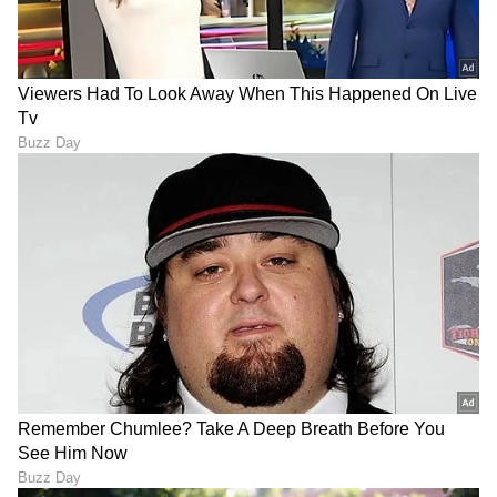
ಕನಕೋತ್ಸವದಲ್ಲಿ ರಿಷಬ್ ಶೆಟ್ಟಿ | Rishab
Shetty speech | Suvarna News
ಶೇ.50 ರಿಂದ ಶೇ.18 ಕ್ಕೆ TAX ಇಳಿಕೆ: ಮೋದಿ-
ಟ್ರಂಪ್ ಐತಿಹಾಸಿಕ ಒಪ್ಪಂದ | India US
Trade Deal | Party Rounds