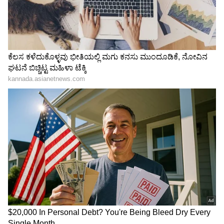
ಸೆರೆಮನೆಯಲ್ಲಿ; ಪತ್ನಿ ವಿಜಯಲಕ್ಷ್ಮೀ ಪೋಸ್ಟ್‌ಗೆ
ಅಪರೂಪದ ಕಾಮೆಂಟ್!
ಯಕ್ಷ ಪ್ರಶ್ನೆ! ವಿಜಯ್ ಜೊತೆ ಕೆವಿಎನ್‌ ಪ್ರೊಡಕ್ಷನ್ಸ್‌ನ
ವೆಂಕಟ್ ಕೆ. ನಾರಾಯಣ ರಾಜ್ಯಪಾಲರನ್ನು ಭೇಟಿ
ಆಗಿದ್ದೇಕೆ?
3
7
Image Credit :
Instagram
ಕಡಲ ಕಿನಾರೆಯಲ್ಲಿ ಮೂರು ತಲೆಮಾರುಗಳ ಸಂಗಮ!
ರಾಧಿಕಾ ಪಂಡಿತ್ ಅವರು ತಮ್ಮ ಇನ್‌ಸ್ಟಾಗ್ರಾಂ ಖಾತೆಯಲ್ಲಿ
ಕಡಲ ತೀರದ ಅದ್ಭುತ ಫೋಟೋಗಳನ್ನು ಹಂಚಿಕೊಂಡಿದ್ದಾರೆ.