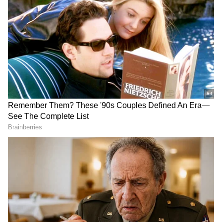
ಆಯ್ಕೆ ಮಾಡಿಕೊಳ್ಳಿ
2
7