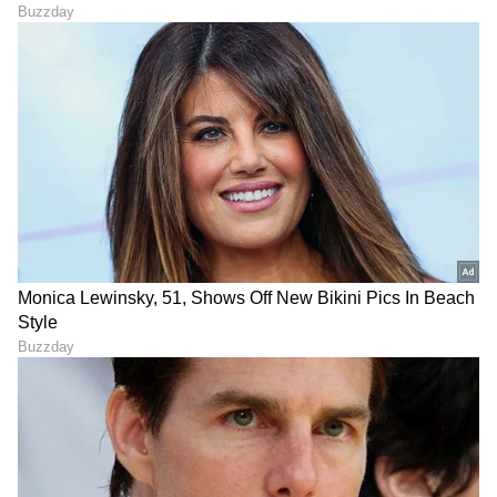
ಸುದ್ದಿ ಮಾಧ್ಯಮವಲ್ಲದೇ ಮನರಂಜನಾ ಮಾಧ್ಯಮದಲ್ಲೂ ಕೆಲಸ
ಮಾಡಿದ್ದೇನೆ. ಉತ್ತರ ಕನ್ನಡ ಜಿಲ್ಲೆ ಶಿರಸಿ ಹುಟ್ಟೂರು. ಕರ್ನಾಟಕ
ವಿಶ್ವವಿದ್ಯಾಲಯ, ಧಾರವಾಡದಿಂದ ಕಲಾ ವಿಭಾಗದಲ್ಲಿ ಪದವಿ
ಪಡೆದಿದ್ದೇನೆ. ಸಾಮಾಜಿಕ ಕಳಕಳಿಗೆ ಹೆಚ್ಚಿನ ಆದ್ಯತೆ, ಮಾನವೀಯತೆಗೆ
ಕನ್ನಡ ಸಿನಿಮಾ (
Kannada Cinema News
), ಟಿವಿ
ಮೊದಲ ಪ್ರಾಶಸ್ತ್ಯ.
ಕಾರ್ಯಕ್ರಮಗಳು (
Kannada TV Shows
), ಸೆಲೆಬ್ರಿಟಿ
ಸುದ್ದಿಗಳು ಮತ್ತು ಇತ್ತೀಚಿನ ಸುದ್ದಿಗಳಿಗಾಗಿ ಏಷ್ಯಾನೆಟ್
ಸುವರ್ಣ ನ್ಯೂಸ್‌ನಲ್ಲಿ ಮನರಂಜನಾ ವಿಭಾಗ ನೋಡಿ.
ಸಿನಿಮಾ ವಿಮರ್ಶೆಗಳು (
Kannada Movies Review
),
ತಾರೆಯರ ಸಂದರ್ಶನಗಳು, ಧಾರಾವಾಹಿ ಅಪ್‌ಡೇಟ್ಸ್‌,
ತೆರೆಮರೆಯ ಕಥೆಗಳು,
OTT ರಿಲೀಸ್‌
ಗಳ ಬಗ್ಗೆ
ಮಾಹಿತಿಯೂ ಇಲ್ಲಿದೆ.