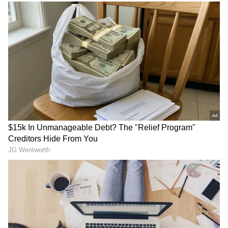
Related Articles
ಅರಮನೆಯಲ್ಲಿ ರಾಜನಂತೆ ಇರಬೇಕಿದ್ದ ದರ್ಶನ್