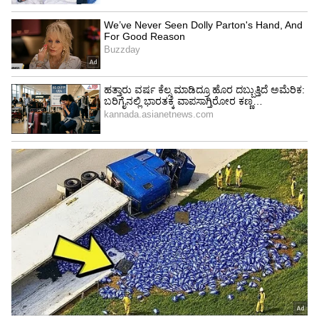
4
7
Image Credit :
Instagram
ಚಿತ್ರವೊಂದರಲ್ಲಿ ರಾಧಿಕಾ ಪಂಡಿತ್ ಅವರು ತಮ್ಮ ತಾಯಿಯ
ಮಡಿಲಲ್ಲಿ ಮಗು ನಕ್ಕಂತೆ ಮಲಗಿದ್ದಾರೆ. ಅದೇ ಸಮಯದಲ್ಲಿ
ರಾಧಿಕಾ ಅವರ ಮಡಿಲಲ್ಲಿ ಅವರ ಇಬ್ಬರು ಮಕ್ಕಳು
ಮಲಗಿದ್ದಾರೆ. ಈ ದೃಶ್ಯ ನೋಡುಗರಿಗೆ "ಮಗು ಎಂಬುದು
ಎಂದಿಗೂ ಮಗುವೇ, ತಾಯಿಗೆ ಮಗಳಾಗಿ ಮತ್ತು ಮಕ್ಕಳಿಗೆ
ತಾಯಿಯಾಗಿ" ಎಂಬ ಸುಂದರ ಸಂದೇಶವನ್ನು ಸಾರುತ್ತಿದೆ.