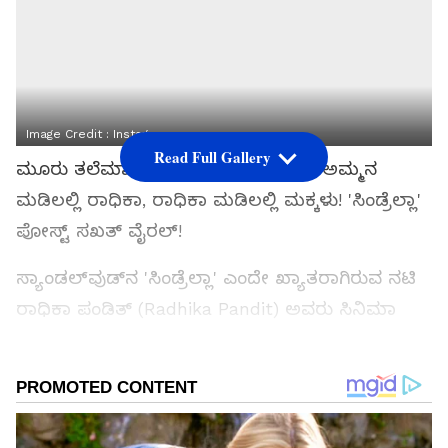
Image Credit :
Instagram
Read Full Gallery
ಮೂರು ತಲೆಮಾರುಗಳ ಅಪರೂಪದ ಪ್ರೇಮ; ಅಮ್ಮನ
ಮಡಿಲಲ್ಲಿ ರಾಧಿಕಾ, ರಾಧಿಕಾ ಮಡಿಲಲ್ಲಿ ಮಕ್ಕಳು! 'ಸಿಂಡ್ರೆಲ್ಲಾ'
ಪೋಸ್ಟ್ ಸಖತ್ ವೈರಲ್!
ಸ್ಯಾಂಡಲ್‌ವುಡ್‌ನ 'ಸಿಂಡ್ರೆಲ್ಲಾ' ಎಂದೇ ಖ್ಯಾತರಾಗಿರುವ ನಟಿ
ರಾಧಿಕಾ ಪಂಡಿತ್ (Radhika Pandit) ಅವರು ಸಿನಿಮಾ
ಪರದೆಯಿಂದ ಕೊಂಚ ದೂರವಿದ್ದರೂ, ಅಭಿಮಾನಿಗಳ
ಮನಸ್ಸಿನಿಂದ ಮಾತ್ರ ಎಂದಿಗೂ ದೂರವಾಗಿಲ್ಲ.
ಸಮಗ್ರ ಸುದ್ದಿ ಮೂಲವನ್ನಾಗಿ asianet suvarna news ಅನ್ನು