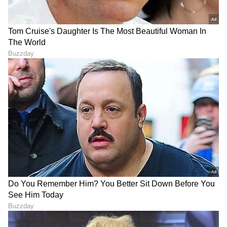
ಮಕ್ಕಳೊಂದಿಗೆ ಆಟವಾಡುತ್ತಿರುವ ಮತ್ತು ಅವರ ಮಡಿಲಲ್ಲಿ
ಮಲಗಿರುವ ಚಿತ್ರಗಳು ಅಮ್ಮ-ಮಕ್ಕಳ ನಡುವಿನ ನಿಷ್ಕಲ್ಮಶ
ಪ್ರೀತಿಯನ್ನು ಪ್ರತಿಬಿಂಬಿಸುತ್ತಿವೆ. ರಾಕಿಂಗ್ ಸ್ಟಾರ್ ಯಶ್ ಅವರ
ಅಭಿಮಾನಿಗಳಂತೂ "ರಾಕಿ ಭಾಯ್ ಫ್ಯಾಮಿಲಿ ಅಂದ್ರೆ ಪ್ರೀತಿ
ಅಂದ್ರೆ ಹೀಗಿರಬೇಕು" ಎಂದು ಹೆಮ್ಮೆಯಿಂದ
ಹೇಳಿಕೊಳ್ಳುತ್ತಿದ್ದಾರೆ.
7
7
Image Credit :
Instagram