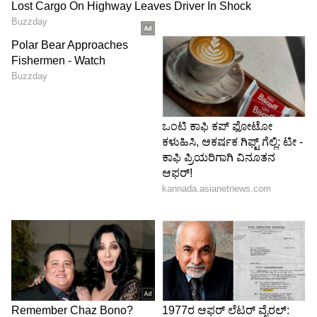
5
7
Image Credit :
Instagram
'ಮಗಳಾಗಿ, ತಾಯಿಯಾಗಿ ನಾನು ಅದೃಷ್ಟವಂತೆ'
ಈ ಅಪರೂಪದ ಫೋಟೋಗಳಿಗೆ ರಾಧಿಕಾ ಪಂಡಿತ್ ಅವರು
ನೀಡಿರುವ ಕ್ಯಾಪ್ಶನ್ ಎಲ್ಲರ ಗಮನ ಸೆಳೆಯುತ್ತಿದೆ. "Lucky to
be their’s… as a daughter, as a mother" (ಅವರಿಗೆ
ಮಗಳಾಗಿ ಹಾಗೂ ಇವರಿಗೆ ತಾಯಿಯಾಗಿರಲು ನಾನು ನಿಜಕ್ಕೂ
ಅದೃಷ್ಟವಂತೆ) ಎಂದು ಬರೆದುಕೊಂಡಿದ್ದಾರೆ. ಒಬ್ಬ ಮಹಿಳೆಯ