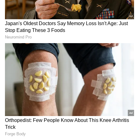
Image Credit :
Instagram
ಸಾಮಾಜಿಕ ಜಾಲತಾಣಗಳಲ್ಲಿ ಸದಾ ಸಕ್ರಿಯರಾಗಿರುವ
ರಾಕಿಂಗ್ ಸ್ಟಾರ್ ಯಶ್ ಪತ್ನಿ ರಾಧಿಕಾ, ತಮ್ಮ ಕುಟುಂಬದ
ಸುಂದರ ಕ್ಷಣಗಳನ್ನು ಹಂಚಿಕೊಳ್ಳುವ ಮೂಲಕ
ಅಭಿಮಾನಿಗಳಿಗೆ ಸದಾ ಹತ್ತಿರವಾಗಿದ್ದಾರೆ. ಇದೀಗ 'ವಿಶ್ವ
ತಾಯಂದಿರ ದಿನ'ದ (Mother's Day) ವಿಶೇಷವಾಗಿ ರಾಧಿಕಾ
ಪಂಡಿತ್ ಹಂಚಿಕೊಂಡಿರುವ ಒಂದು ಪೋಸ್ಟ್ ಇಂಟರ್ನೆಟ್‌ನಲ್ಲಿ
ಸಂಚಲನ ಮೂಡಿಸುತ್ತಿದೆ.