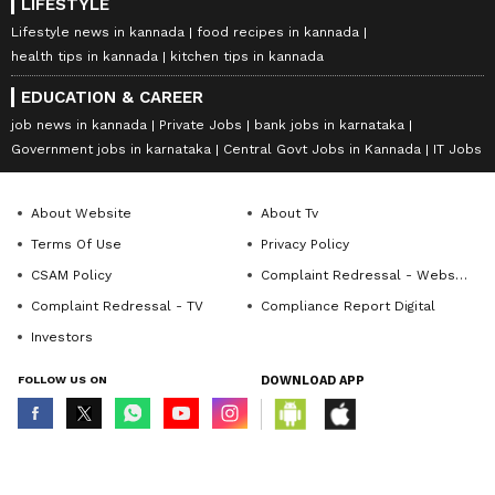
LIFESTYLE
Lifestyle news in kannada
food recipes in kannada
health tips in kannada
kitchen tips in kannada
EDUCATION & CAREER
job news in kannada
Private Jobs
bank jobs in karnataka
Government jobs in karnataka
Central Govt Jobs in Kannada
IT Jobs
About Website
About Tv
Terms Of Use
Privacy Policy
CSAM Policy
Complaint Redressal - Website
Complaint Redressal - TV
Compliance Report Digital
Investors
FOLLOW US ON
DOWNLOAD APP
© Copyright 2026 Asianxt Digital Technologies Private Limited (Formerly
known as Asianet News Media & Entertainment Private Limited) | All Rights
Reserved