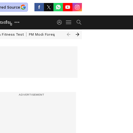
red Source
ಾಣಿಜ್ಯ
 Fitness Test
PM Modi Foreign Travel Expenditure
Valmiki Corporatio