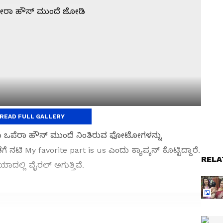
READ FULL GALLERY
ಯ ಒಪೆರಾ ಹೌಸ್ ಮುಂದೆ ನಿಂತಿರುವ ಫೋಟೋಗಳನ್ನು
ಟಿ My favorite part is us ಎಂದು ಕ್ಯಾಪ್ಶನ್ ಕೊಟ್ಟಿದ್ದಾರೆ.
RELA
್ಲಿ ವೈರಲ್ ಅಗುತ್ತಿವೆ.