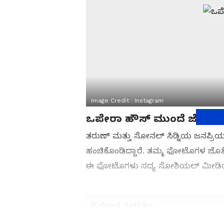
Image Credit :
Instagram
ಒಪೇರಾ ಹೌಸ್ ಮುಂದೆ ಜೋಡಿ
ತರುಣ್ ಮತ್ತು ಸೋನಲ್ ಸಿಡ್ನಿಯ ಜನಪ್ರಿ
ಹಂಚಿಕೊಂಡಿದ್ದಾರೆ. ತಮ್ಮ ಫೋಟೊಗಳ ಜೊತೆಗೆ ನ
ಈ ಫೋಟೊಗಳು ಸದ್ಯ ಸೋಶಿಯಲ್ ಮೀಡಿಯಾದಲ
Related Articles