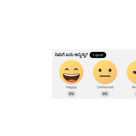
ಮಗು ತೋರಿಸಿ ಶಾಕ್​ ಕೊಟ್ಟ Sonal
Monteiro! ವಿಷ್ ಮಾಡಿದ್
Boss ತನಿಷಾ ಕುಪ್ಪಂಡ?
3
7