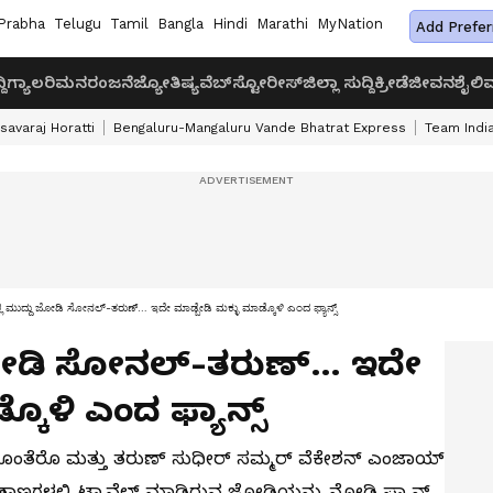
Prabha
Telugu
Tamil
Bangla
Hindi
Marathi
MyNation
Add Prefer
ದಿ
ಗ್ಯಾಲರಿ
ಮನರಂಜನೆ
ಜ್ಯೋತಿಷ್ಯ
ವೆಬ್‌ಸ್ಟೋರೀಸ್
ಜಿಲ್ಲಾ ಸುದ್ದಿ
ಕ್ರೀಡೆ
ಜೀವನಶೈಲಿ
ವ
savaraj Horatti
Bengaluru-Mangaluru Vande Bhatrat Express
Team India
ಲ್ಲಿ ಮುದ್ದು ಜೋಡಿ ಸೋನಲ್-ತರುಣ್… ಇದೇ ಮಾಡ್ಬೇಡಿ ಮಕ್ಳು ಮಾಡ್ಕೊಳಿ ಎಂದ ಫ್ಯಾನ್ಸ್
ದು ಜೋಡಿ ಸೋನಲ್-ತರುಣ್… ಇದೇ
ಕೊಳಿ ಎಂದ ಫ್ಯಾನ್ಸ್
ತೆರೊ ಮತ್ತು ತರುಣ್ ಸುಧೀರ್ ಸಮ್ಮರ್ ವೆಕೇಶನ್ ಎಂಜಾಯ್
ದರ ತಾಣಗಳಲ್ಲಿ ಟ್ರಾವೆಲ್ ಮಾಡಿರುವ ಜೋಡಿಯನ್ನು ನೋಡಿ ಫ್ಯಾನ್ಸ್