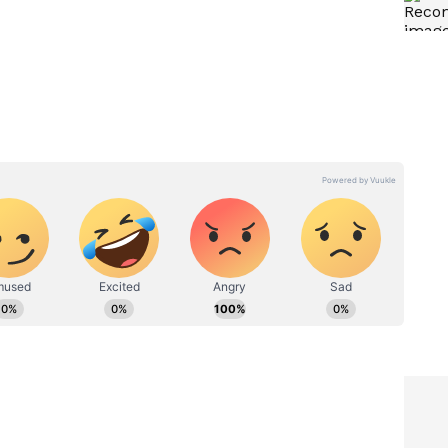
Sonal Monteiro-Tharun's
ರಾ Bigg
Honeymoon: ಹನಿಮೂನ್​ ಸ್ಟೋರಿ
ಕೇಳಿ ನಾಚಿ ನೀರಾದ ಆ್ಯಂಕರ್​
ಅನುಶ್ರೀ- ಪ್ರೇಮ್​