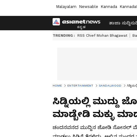
Malayalam
Newsable
Kannada
Kannada
ತಾಜಾ ಸುದ್ದಿ
ಸುದ್
TRENDING :
RSS Chief Mohan Bhagawat
Ba
HOME
ENTERTAINMENT
SANDALWOOD
ಸಿಡ್ನಿಯ
ಸಿಡ್ನಿಯಲ್ಲಿ ಮುದ್
ಮಾಡ್ಬೇಡಿ ಮಕ್ಳು ಮಾಡ್
ಚಂದನವನದ ಮುದ್ದಿನ ಜೋಡಿ ಸೋನಲ್ ಮೊಂ
ಮಾಡಲು ಸಿಡ್ನಿಗೆ ತೆರಳಿದ್ದು, ಅಲ್ಲಿನ ಸುಂ