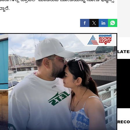
್ದಾರೆ.
LATE
RECO