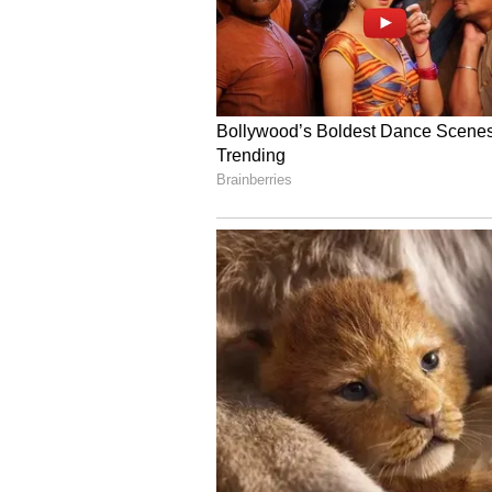
Image Credit :
Instagram
ಇದೇ ಮಾಡ್ಬೇಡಿ ಮಕ್ಕಳು ಮಾಡ್ಕ
ಅಭಿಮಾನಿಗಳು ಜೋಡಿಗಳ ಫೋಟೊ ನೋಡಿ ಮೇ
ಮಾಡುತ್ತಿದ್ದರೆ, ಒಬ್ಬರಂತೂ ಇದನ್ನೇ ಮಾಡ್
ಕೂಡ ಕೊಟ್ಟಿದ್ದಾರೆ.
5
7