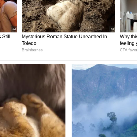
ೊಳಿ
ಡ್ ಫಾರ್ ಈಚ್ ಅದರ, ಬೆಸ್ಟ್ ಕಪಲ್ಸ್ ಎಂದು ಕಾಮೆಂಟ್
ಬೇಡಿ, ಆದಷ್ಟು ಬೇಗ ಮಕ್ಕಳು ಮಾಡ್ಕೊಳಿ ಎಂದು ಜೋಡಿಗೆ ಸಲಹೆ