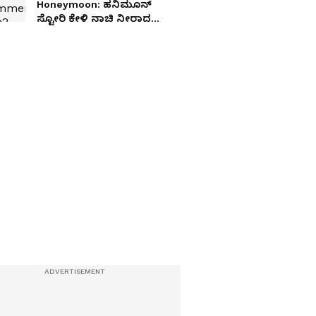
Honeymoon: ಹನಿಮೂನ್​
ಸ್ಟೋರಿ ಕೇಳಿ ನಾಚಿ ನೀರಾದ
ಆ್ಯಂಕರ್​ ಅನುಶ್ರೀ- ಪ್ರೇಮ್​