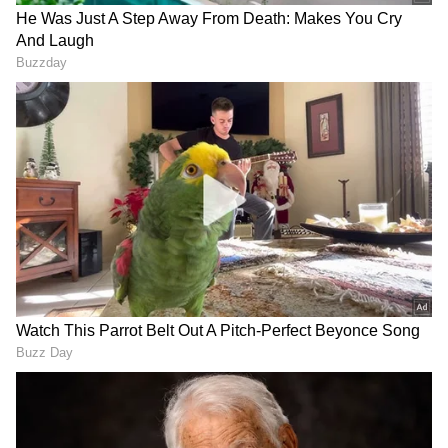
Image Credit :
Instagram
ಮತ್ತೆ ಲಂಗ ದಾವಣಿಯಲ್ಲಿ ಮಿಂಚಿಂಗ್
ಇದೀಗ ಆರಾಧನಾ ಮತ್ತೆ ಲಂಗ ದಾವಣಿಯಲ್ಲಿ ಮಿಂಚಿದ್ದಾರೆ.
ಇದು ಯಾವುದೇ ಸಿನಿಮಾದ ಚಿತ್ರ ಅಲ್ಲ. ಅವರ ಫೋಟೋ
ಶೂಟ್ ಸಂದರ್ಭದಲ್ಲಿ ಕ್ಲಿಕ್ ಮಾಡಿರುವಂತಹ ಮುದ್ದಾದ
ಫೋಟೊಗಳು. ನಟಿಯನ್ನು ಮತ್ತೆ ಲಂಗದಾವಣಿಯಲ್ಲಿ ನೋಡಿ
ಫ್ಯಾನ್ಸ್ ಖುಷಿಯಾಗಿದ್ದಾರೆ.