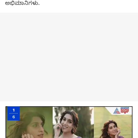
ಅಭಿಮಾನಿಗಳು.
1
6