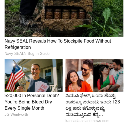
Image Credit :
Instagram
ಜೂ. ಮಾಲಾಶ್ರೀ
ಈ ಫೋಟೊಗಳಲ್ಲಿ ನೋಡಿದ್ರೆ ಮಾಲಾಶ್ರೀ ಆರಂಭದಲ್ಲಿ
ಸಿನಿಮಾ ಇಂಡಷ್ಟ್ರಿ ಬಂದಾಗ ಹೇಗಿದ್ರೋ ಹಾಗೇ ಕಾಣಿಸ್ತಿದ್ದಾರೆ
ಆರಾಧನಾ. ಹಾಗಾಗಿಯೇ ಫ್ಯಾನ್ಸ್, ಜೂನಿಯರ್ ಮಾಲಾಶ್ರೀ
ಎಂದು ಕಾಮೆಂಟ್ ಮಾಡಿದ್ದಾರೆ.
5
6