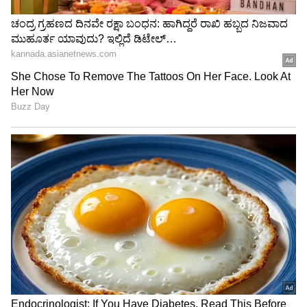
3
6
Image Credit :
Instagram
ಸಖತ್ ಕ್ಯೂಟ್ ಪೋಸ್
ಆರಾಧನಾ ಶೇರ್ ಮಾಡಿರುವ ಅಷ್ಟೂ ಫೋಟೊಗಳಲ್ಲೂ ನಟಿ
ಒಂದೊಂದರಲ್ಲೂ ಒಂದೊಂದು ರೀತಿ ಪೋಸ್ ಕೊಟ್ಟಿದ್ದು,
ನಟಿಯ ಮುದ್ದಾದ ಫನ್ನಿ ಫೇಸ್ ಎಕ್ಸ್’ಪ್ರೆಶನ್ ಅಭಿಮಾನಿಗಳ
ಹೃದಯ ಗೆದ್ದಿದೆ. ಕನ್ನಡತಿ ಸೂಪರ್ ಎಂದಿದ್ದಾರೆ ಜನ.