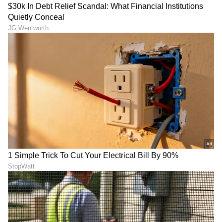
ರಾಕೇಶ್ ಅಡಿಗ ಮದುವೆ ಫಿಕ್ಸ್:
BOSS Review: 'ಬಾಸ್'
'ನನಗೆ ಬೇಕಾದ ಹುಡುಗಿ ಸಿಕ್ಕಿದ್ದಾರೆ'
ಸಿನಿಮಾದಲ್ಲಿ ಇರೋದು ಯಾವ
ಎಂದ ಬಿಗ್‌ ಬಾಸ್ ಖ್ಯಾತಿಯ ನಟ!
ಬಾಸ್‌? ಯಾವ ಕ್ರಿಕೆಟಿಗ..? ಕಥೆ
ನೋಡಿ ನೀವೇ 'ಡಾಟ್' ಕನೆಕ್ಟ್
ಮಾಡ್ಕೊಳ್ಳಿ!
ಟ್ರೇಲರ್ ಇಲ್ಲ, ಆದರೆ ಸರ್ಪ್ರೈಸ್‌ಗೆ
ಮೊದಲ ಭಾಗಕ್ಕಿಂತ ‘ಅಯೋಗ್ಯ 2’