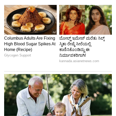
Image Credit :
Instagram
ಮಗಳಿಗೆ ಮಾಲಾಶ್ರೀ ಏನಂದ್ರು?
ಫೋಟೊಗಳನ್ನು ನೋಡಿ ಸ್ವತಃ ಮಾಲಾಶ್ರೀ ಕಾಮೆಂಟ್ ಮಾಡಿ
Cutieee expressions, my pretty angel ಎಂದು
ಮುದ್ದಾಗಿ ಪ್ರೀತಿ ತೋರಿಸಿದ್ದಾರೆ. ಇನ್ನು ಶ್ರುತಿ ಪುತ್ರಿ ಗೌರಿ
ಹಾರ್ಟ್ ಇಮೋಜಿ ಕಾಮೆಂಟ್ ಮಾಡಿದ್ದಾರೆ.