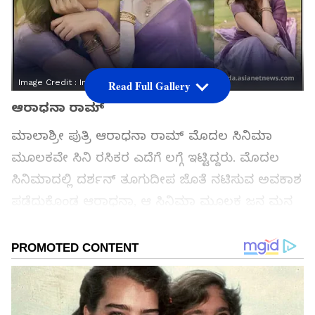
Image Credit :
Instagram
Read Full Gallery
ಆರಾಧನಾ ರಾಮ್
ಮಾಲಾಶ್ರೀ ಪುತ್ರಿ ಆರಾಧನಾ ರಾಮ್ ಮೊದಲ ಸಿನಿಮಾ
ಮೂಲಕವೇ ಸಿನಿ ರಸಿಕರ ಎದೆಗೆ ಲಗ್ಗೆ ಇಟ್ಟಿದ್ದರು. ಮೊದಲ
ಸಿನಿಮಾದಲ್ಲಿ ದರ್ಶನ್ ತೂಗುದೀಪ ಜೊತೆ ನಟಿಸುವ ಅವಕಾಶ
ಪಡೆದುಕೊಂಡ ಆರಾಧನಾ, ಆ ಸಿನಿಮಾ ಮೂಲಕ ಜನ ಮನ
ಗೆದ್ದಿದ್ದರು.
ಸಮಗ್ರ ಸುದ್ದಿ ಮೂಲವನ್ನಾಗಿ asianet suvarna news ಅನ್ನು
ಆಯ್ಕೆ ಮಾಡಿಕೊಳ್ಳಿ