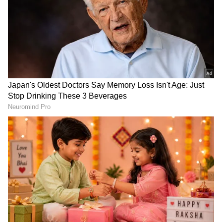
Related Articles
ನಟಿ‌‌ Ramyaಗೆ ವಯಸ್ಸೇ ಆಗಲ್ವಾ! Sandalwood
Queen ಗೆ 42 ಅಂದ್ರೆ ನಂಬ್ತೀರಾ???
Aradhana Ram Birthday: ಕುಟುಂಬ ಸಮೇತ
ಕಾಲ್ನಡಿಗೆಯಲ್ಲಿ ತಿಮ್ಮಪ್ಪನ ದರ್ಶನ ಪಡೆದ ಮಾಲಾಶ್ರೀ