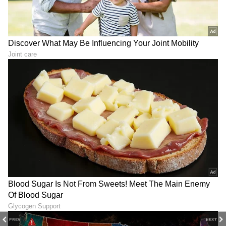
6
6
Image Credit :
Instagram
ಮುಂದಿನ ಪ್ರಾಜೆಕ್ಟ್ ಯಾವುದು?
ಕಾಟೇರಾ ಸಿನಿಮಾ ರಿಲೀಸ್ ಆಗಿ ವರ್ಷ ಎರಡು ಆಗಿದೆ, ಆದ್ರೆ
ಇಲ್ಲಿವರೆಗೆ ನಟಿಯ ಯಾವುದೇ ಹೊಸ ಸಿನಿಮಾ ರಿಲೀಸ್
PREV
NEXT