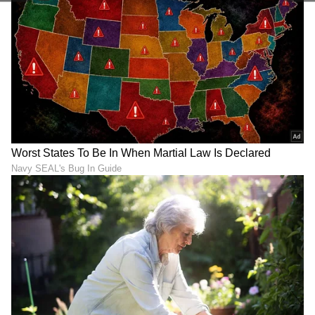
ಆಗಿಲ್ಲ. ಅಭಿಮಾನಿಗಳಂತೂ ಆರಾಧನಾರನ್ನು ತೆರೆ ಮೇಲೆ
ನೋಡಲು ಕಾಯುತ್ತಿದ್ದಾರೆ. ಉಪೇಂದ್ರ ಅವರ ಹೊಸ ಸಿನಿಮಾ
‘ನೆಕ್ಸ್ಟ್ ಲೆವೆಲ್’ನಲ್ಲಿ ನಟಿಸುತ್ತಿದ್ದಾರೆ ಎನ್ನುವ ಸುದ್ದಿ ಇದೆ, ಆದರೆ
ಸಿನಿಮಾ ಯಾವಾಗ ಬರುತ್ತೆ ಅನ್ನೋದು ಮಾತ್ರ ಗೊತ್ತಿಲ್ಲ.
LATEST VIDEOS
ABOUT THE AUTHOR