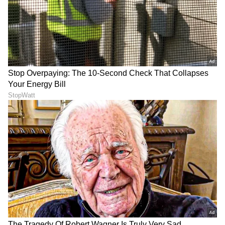
ಬರವಿಲ್ಲ: ‘ಅಯೋಗ್ಯ 2’ ಬಗ್ಗೆ
ಹೇಗಿರಲಿದೆ? ನಿರ್ದೇಶಕ ಮಹೇಶ್
ಸತೀಶ್ ನೀನಾಸಂ ಮಾತು!
ಕುಮಾರ್ ಹೇಳಿದ್ದೇನು?
LATEST VIDEOS
"ರಾಜಕೀಯ ಬೇಡ, ಸಿನಿಮಾನೇ ಪ್ರಾಣ":
ಕನಕೋತ್ಸವದಲ್ಲಿ ರಿಷಬ್ ಶೆಟ್ಟಿ | Rishab
Shetty speech | Suvarna News
ಶೇ.50 ರಿಂದ ಶೇ.18 ಕ್ಕೆ TAX ಇಳಿಕೆ: ಮೋದಿ-
ಟ್ರಂಪ್ ಐತಿಹಾಸಿಕ ಒಪ್ಪಂದ | India US
Trade Deal | Party Rounds