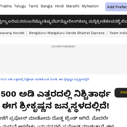
Prabha
Telugu
Tamil
Bangla
Hindi
Marathi
MyNation
Add Prefer
ದಿ
ಗ್ಯಾಲರಿ
ಮನರಂಜನೆ
ಜ್ಯೋತಿಷ್ಯ
ವೆಬ್‌ಸ್ಟೋರೀಸ್
ಜಿಲ್ಲಾ ಸುದ್ದಿ
ಕ್ರೀಡೆ
ಜೀವನಶೈಲಿ
ವ
savaraj Horatti
Bengaluru-Mangaluru Vande Bhatrat Express
Team India
ಅಡಿ ಎತ್ತರದಲ್ಲಿ ನಿಶ್ಚಿತಾರ್ಥ ಮಾಡಿಕೊಂಡ ಜೋಡಿ; ಈಗ ಶ್ರೀಕೃಷ್ಣನ ಜನ್ಮಸ್ಥಳದಲ್ಲಿದೆ!
00 ಅಡಿ ಎತ್ತರದಲ್ಲಿ ನಿಶ್ಚಿತಾರ್ಥ
FOO
ಶ್ರೀಕೃಷ್ಣನ ಜನ್ಮಸ್ಥಳದಲ್ಲಿದೆ!
ತೀಚೆಗೆ ಪ್ರಪೋಸ್‌ ಮಾಡೋದು ದೊಡ್ಡ ಟ್ರೆಂಡ್‌ ಆಗಿದೆ. ಮೊದಲೇ
ು ಮದುವೆ ಆಗಬೇಕು ಎನ್ನುವಷ್ಟರಲ್ಲಿ ಪ್ರಪೋಸ್‌ ಮಾಡುತ್ತಾರೆ. ಈಗ