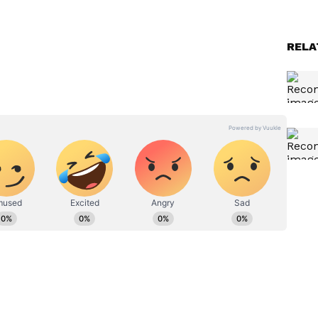
RELA
ನಿಕೋಲಾವ್ (33) ಅವರು ಯಾವುದೇ ಸುರಕ್ಷತಾ ಹಗ್ಗಗಳನ್ನು ಕೂಡ
ದರಲ್ಲಿ ಈ ಜೋಡಿ ಫೇಮಸ್‌ ಆಗಿದೆ. ಈ ಟವರ್‌ ಮೇಲೆ ಹತ್ತಿ ಕಟ್ಟಡದ
್ತಿಯು ಅಧಿಕಾರದ ಮೇಲಿನ ಪ್ರೀತಿಯನ್ನು ಸೋಲಿಸುತ್ತದೆಯೋ, ಆಗ
ರಿಕ್ಸ್ ಅವರ ಪ್ರಸಿದ್ಧ ಸಾಲುಗಳಿದ್ದ ಬ್ಯಾನರ್ ಪ್ರದರ್ಶನ ಮಾಡಿದ್ದಾರೆ.