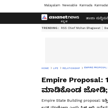
Malayalam
Newsable
Kannada
Kannada
ತಾಜಾ ಸುದ್ದಿ
ಸುದ್
TRENDING :
RSS Chief Mohan Bhagawat
Ba
EMPIRE PROPOSAL: 1500 
HOME
LIFE
RELATIONSHIP
Empire Proposal: 15
ಮಾಡಿಕೊಂಡ ಜೋಡಿ; ಈಗ 
Empire State Building proposal: ಇತ್
ಲವ್‌ ಮಾಡೋಣ ಎಂದು ಫಿಕ್ಸ್‌ ಆಗಿ, ಇನ್ನೇನ