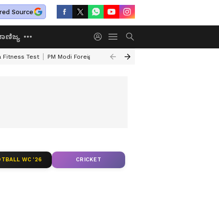
red Source
ಾಣಿಜ್ಯ
 Fitness Test
PM Modi Foreign Travel Expenditure
Valmiki Corporatio
TBALL WC '26
CRICKET