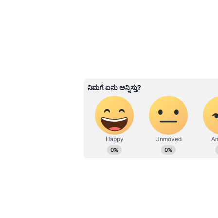
Image Credit :
AI Image
ಬ್ಯಾನರ್‌ ಪ್ರದರ್ಶನ ಮಾಡಿದ್ರು
ಇವಾನ್ ಕುಜ್ನೆಟ್ಸೊವ್ (32), ಏಂಜೆಲಿನಾ 
ಕಟ್ಟಿಕೊಳ್ಳದೆ, ಅತ್ತರದ ಬಿಲ್ಡಿಂಗ್‌ ಹತ್ತೋ
ತುದಿಯಲ್ಲಿ ನಿಂತು, "ಯಾವಾಗ ಪ್ರೀತಿಯ ಶಕ
ಜಗತ್ತಿಗೆ ಶಾಂತಿ ಸಿಗುತ್ತದೆ" ಎಂಬ ಜಿಮಿ ಹೆಂಡ್