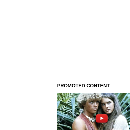
Image Credit :
AI Image
ಫೋಟೋಗಳು ವೈರಲ್‌
ಕಟ್ಟಡ ಹತ್ತಿದವರಲ್ಲಿ ಒಬ್ಬರಾದ 33 ವರ
ಇನ್‌ಸ್ಟಾಗ್ರಾಮ್‌ನಲ್ಲಿ ಹಂಚಿಕೊಂಡಿದ್ದಾರೆ
ಅವರು ಹೈಲೈಟ್ ಮಾಡಿದ್ದಾರೆ. ಅವರ ಪ್ರೊಫೈಲ
ಇವಾನ್ ಕುಜ್ನೆತ್ಸೊವ್ (ಆನ್‌ಲೈನ್‌ನಲ್ಲಿ
ಮೇಲೆ ನಿಂತು ಪೋಸ್ ನೀಡಿರುವ ಫೋಟೋಗಳ