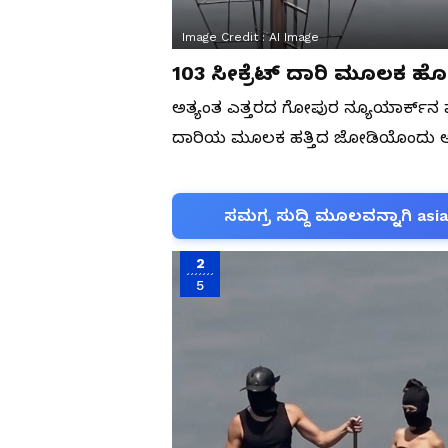
Image Credit :
AI Image
103 ಸೀಕ್ರೆಟ್‌ ದಾರಿ ಮೂಲಕ ಹೋ
ಅತ್ಯಂತ ಎತ್ತರದ ಗೋಪುರ ನ್ಯೂಯಾರ್ಕ್‌ನ ಪ್
ದಾರಿಯ ಮೂಲಕ ಹತ್ತಿದ ಜೋಡಿಯೊಂದು ಅಲ್ಲ
ಸಮಗ್ರ ಸುದ್ದಿ ಮೂಲವನ್ನಾಗಿ asi
2
5