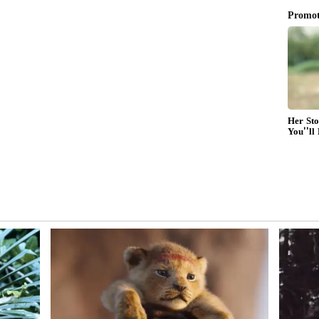
್ಷದ ಏಂಜೆಲಾ ನಿಕೊಲೌ, ಈ ಸಾಹಸದ ಫೋಟೋಗಳನ್ನು
. ನಗರದ ಹಿನ್ನೆಲೆಯಲ್ಲಿ ತಮ್ಮ ಎಂಗೇಜ್ಮೆಂಟ್ ಉಂಗುರದ ಫೋಟೋವನ್ನು
್‌ನಲ್ಲಿ, ಅವರು ಮತ್ತು ಅವರ 32 ವರ್ಷದ ಕ್ಲೈಂಬಿಂಗ್ ಪಾರ್ಟ್ನರ್
 ಇವಾನ್ ಬೀರ್ಕಸ್ ಎಂದು ಫೇಮಸ್) ಹಲವು ಗಗನಚುಂಬಿ ಕಟ್ಟಡಗಳ
ಿವೆ.