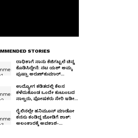
MMENDED STORIES
ರಾಧಿಕಾಗೆ ನಾನು ಕೆಜಿಗಟ್ಟಲೆ ಚಿನ್ನ
ಕೊಡಿಸಿದ್ದೇನೆ: ನಟ ಯಶ್​ ಅಮ್ಮ
ಪುಷ್ಪಾ ಅರುಣ್​ಕುಮಾರ್​
ಹೇಳಿದ್ದೇನು
ಉದ್ಯೋಗ ಕಡಿತದಲ್ಲಿ ಕೆಲಸ
ಕಳೆದುಕೊಂಡ ಒಂದೇ ಕುಟುಂಬದ
ನಾಲ್ವರು, ಪೋಷಕರು ಸೇರಿ ಇಡೀ
ಫ್ಯಾಮಿಲಿ ಬೀದಿಗೆ
ರೈಲಿನಲ್ಲೇ ಹನಿಮೂನ್‌ ಮಾಡೋ
ಕನಸು ಕಂಡಿದ್ದ ಜೋಡಿಗೆ ಶಾಕ್​:
ಅಲಂಕಾರಕ್ಕೆ ಅವಕಾಶ-
ಅಧಿಕಾರಿಗಳು ಸಸ್ಪೆಂಡ್​