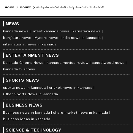
HOME
MONEY
ಹೇಗೆಲ್ಲ ಹಣ ಹೂಡಿಕೆ ಮಾಡಿ ದುಡ್ಡು ಮಾಡಬಹುದು? ಬೆಂಗಳೂರಿನ ದಂಪತಿ ಬಿಚ್ಚಿಟ್ಟ ಸೀಕ್ರೇಟ್‌ ಇದು!
NEWS
kannada news
latest kannada news
karnataka news
bengaluru news
Mysore news
india news in kannada
international news in kannada
ENTERTAINMENT NEWS
Kannada Cinema News
kannada movies review
sandalwood news
kannada tv shows
SPORTS NEWS
sports news in kannada
cricket news in kannada
Other Sports News in Kannada
BUSINESS NEWS
Business news in kannada
share market news in kannada
business ideas in kannada
SCIENCE & TECHNOLOGY