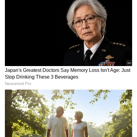
2
5
Image Credit :
Gemini AI
ಹೇಗೆಲ್ಲ ಹಣ ಹೂಡಿಕೆ ಮಾಡಬಹುದು?
"ಬೆಂಗಳೂರಿನಲ್ಲಿ ಮಿಲೇನಿಯಲ್ ಕುಟುಂಬವಾಗಿ ನಾವು ನಮ್ಮ
ಹಣವನ್ನು ಹೇಗೆ ಹೂಡಿಕೆ ಮಾಡುತ್ತೇವೆ ಎಂಬುದನ್ನು ಹೇಳ್ತೀವಿ.
ಕ್ರಮೇಣವಾಗಿ ತಮ್ಮ ಎಸ್‌ಐಪಿಗಳನ್ನು (SIPs) ಹೆಚ್ಚು
ಮಾಡಿದ್ದು, ಈಗ ತಿಂಗಳಿಗೆ ₹65,000 ಕೊಡುತ್ತಿದ್ದೇವೆ” ಎಂದು
ಅವರು ಹೇಳಿದ್ದಾರೆ.