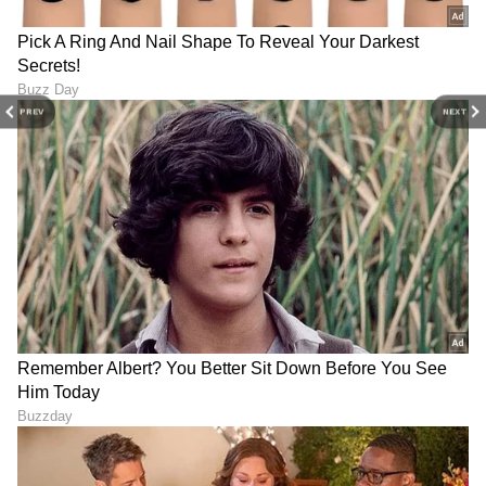
PREV
NEXT
ABOUT THE AUTHOR
Padmashree Bhat
PB
ಪದ್ಮಶ್ರೀ ಭಟ್. ವಿಜಯವಾಣಿ, ಒನ್ ಇಂಡಿಯಾ, ವಿಜಯ ಕರ್ನಾಟಕ
ಸಂಸ್ಥೆಗಳಲ್ಲಿ ಕೆಲಸ ಮಾಡಿದ್ದು, ಒಟ್ಟು ಎಂಟು ವರ್ಷಗಳಿಗೂ ಅಧಿಕ
ವೃತ್ತಿಜೀವನದ ಅನುಭವವಿದೆ.‌ ಸಿನಿಮಾ, ಟಿವಿ ಕ್ಷೇತ್ರದಲ್ಲಿ ಆಸಕ್ತಿ ಇದ್ದು,
ಈಗಾಗಲೇ ಸಾಕಷ್ಟು ಸುಪ್ರಸಿದ್ಧ ತಾರೆಯರ, ಸಾಧಕರ ಸಂದರ್ಶನ
ಹಣ (Hana)
ಮಾಡಿರುವೆ. ಅಷ್ಟೇ ಅಲ್ಲದೆ ಬ್ಯೂಟಿ, ಆರೋಗ್ಯ, ಧಾರ್ಮಿಕ
ಸುದ್ದಿ
ಭಾರತ ಸುದ್ದಿ
ವ್ಯವಹಾರ
ಸಂಬಂಧಗಳು
ಹೂಡಿಕೆ
ವಿಷಯಗಳನ್ನು ಬರೆಯೋದು ನಂಗಿಷ್ಟ. ಪುಸ್ತಕ ಓದುವುದು,
ಇನ್ನುಳಿದಂತೆ ಇತರರ ಸಂದರ್ಶನ ಕೇಳೋದು, ಪ್ರವಾಸ ನನ್ನ
ಹವ್ಯಾಸಗಳಲ್ಲೊಂದು. ಉತ್ತರ ಕನ್ನಡದ ಸಿರಸಿಯವಳು.