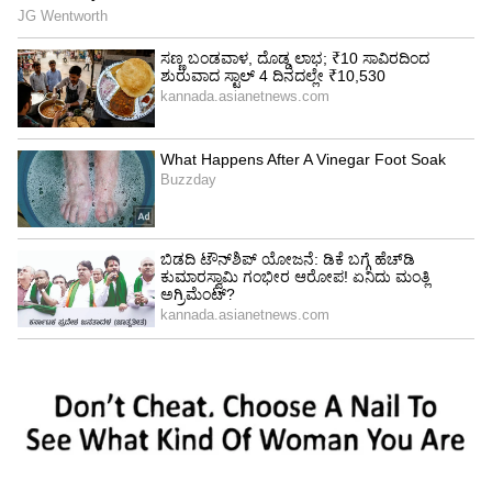
4
5
Image Credit :
Asianet News
ಜನರು ಏನೇನು ಹೇಳಿದ್ರು?
ಇದನ್ನು ನೋಡಿ ಅನೇಕರು ಖುಷಿ ಪಟ್ಟರೆ, ಇನ್ನೂ ಕೆಲವರು
ಕಾಮಿಡಿ ಮಾಡಿದ್ದಾರೆ. “ಇದು ಒಂದು ವರ್ಗಕ್ಕೆ ಮಾತ್ರ ಅನ್ವಯ
ಆಗುತ್ತದೆ, ಎಲ್ಲರಿಗೂ ಹೂಡಿಕೆ ಮಾಡಲು ಇಷ್ಟೆಲ್ಲ ಹಣ
ಇರೋದಿಲ್ಲ” ಎಂದು ಓರ್ವ ದಂಪತಿ ಹೇಳಿದೆ. ಇನ್ನೋರ್ವ
ದಂಪತಿ “ಹೂಡಿಕೆ ಮಾಡಲು ನನಗೂ ಸ್ವಲ್ಪ ಹಣ ಕೊಡಿ. ನೀವು