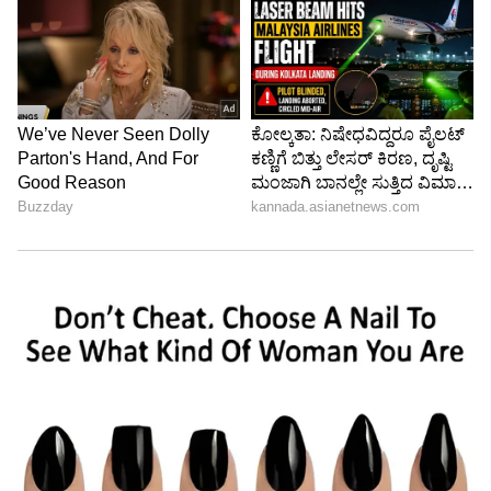
ತಾವು ಮಾಡಿದ ₹6.85 ಲಕ್ಷ ಬಜೆಟ್‌ನ ಬಗ್ಗೆ ಹೇಳಿದ್ದರು.
LATEST VIDEOS