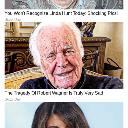
LPG: ಅಡುಗೆ ಅನಿಲ ಕೊರತೆಗೆ
ಬೆಂಗಳೂರಿನಲ್ಲಿ ಕೆಲಸ ಮಾಡಿದ್ರೆ
ಬ್ರೇಕ್; ಕೇಂದ್ರದ ಮಾಸ್ಟರ್ ಪ್ಲಾನ್!
ಹೆಚ್ಚಿನ ಹಣ ಸಿಗುತ್ತಾ?
ಆಗಿದ್ದೇನು ಗೊತ್ತಾ?
ಊರಿನಲ್ಲಿದ್ರೆ ಜಾಸ್ತಿ ಹಣ
ಉಳಿಸಬಹುದಾ?
ಪೋಸ್ಟ್ ಆಫೀಸ್ FD vs RD
ಈ ಸಂಖ್ಯೆ ಹೊಂದಿರೋ ಜನರಿಗೆ
ಯೋಜನೆ; 50,000 ರೂ.
ತಾಮ್ರದ ನಾಣ್ಯದಿಂದ ಬರುತ್ತೆ
ಹೂಡಿಕೆಗೆ ಮಾಡಿದರೆ 10
ಲಕ್ಷ್ಮೀ ಕಟಾಕ್ಷ; ಜೇಬು ತುಂಬಾ