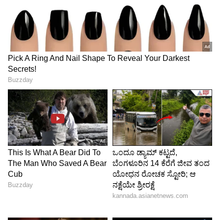
ಹೂಡಿಕೆ ಮಾಡ್ತಿರುವ ನಿರ್ದಿಷ್ಟ ಫಂಡ್‌ ಯಾವುವು” ಎಂದು
ಇನ್ನೂ ಕೆಲವರು ಕಾಮಿಡಿ ಮಾಡಿದ್ದಾರೆ.
5
5
Image Credit :
Getty
ಯುರೋಪ್‌ ಟ್ರಿಪ್‌ಗೆ ಖರ್ಚು
"ಜಾಸ್ತಿ ಸಂಬಳ ಇಲ್ಲ ಎನ್ನೋರಿಗೆ ಈ ಮಾಹಿತಿ ಯೂಸ್‌ ಇಲ್ಲ.
ನೀವೇನು ಕೆಲಸ ಮಾಡುತ್ತೀರಿ?" ಎಂದು ಕೂಡ ಹೇಳಿದ್ದಾರೆ. ಈ
ದಂಪತಿ ಈ ಹಿಂದೆ ಯುರೋಪ್‌ಗೆ 15 ದಿನಗಳ ಪ್ರವಾಸಕ್ಕಾಗಿ