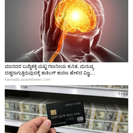
Related Articles
Best AI Finance Tools: ಎಐ ಹೇಳಿದಂತೆ ಕೇಳಿ, ಹಣ
ಉಳಿತಾಯ ಖಚಿತ: ಇಲ್ಲಿದೆ ಸ್ಮಾರ್ಟ್ ಫೈನಾನ್ಸ್‌
ಟೂಲ್‌ಗಳ ಲಿಸ್ಟ್‌!
How to save money: ಲೈಫ್‌ಸ್ಟೈಲ್‌ ಬದಲಾಯಿಸದೆ
ಈ 7 ಸೂತ್ರದಿಂದ ಹಣ ಉಳಿತಾಯ ಮಾಡಿದ
ಬೆಂಗಳೂರಿನ ವ್ಯಕ್ತಿ! ಅದೇನು?
3
5
Image Credit :
Asianet News
ಎಲ್ಲಿ ಹಣ ಹೂಡಿಕೆ ಮಾಡಿದ್ದಾರೆ?