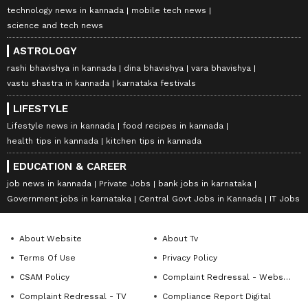
technology news in kannada
mobile tech news
science and tech news
ASTROLOGY
rashi bhavishya in kannada
dina bhavishya
vara bhavishya
vastu shastra in kannada
karnataka festivals
LIFESTYLE
Lifestyle news in kannada
food recipes in kannada
health tips in kannada
kitchen tips in kannada
EDUCATION & CAREER
job news in kannada
Private Jobs
bank jobs in karnataka
Government jobs in karnataka
Central Govt Jobs in Kannada
IT Jobs
About Website
About Tv
Terms Of Use
Privacy Policy
CSAM Policy
Complaint Redressal - Website
Complaint Redressal - TV
Compliance Report Digital