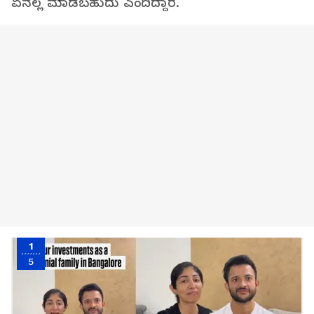
ಏನೆಲ್ಲ ಮಾಡಬಹುದು ಎಂದಿದ್ದಾರೆ.
1
5