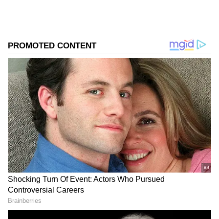
ಮಾಡುತ್ತೇವೆ ಎಂದು ಈ ದಂಪತಿ ಹೇಳಿದ್ದೇವೆ. ಮೇಘಾ ಮತ್ತು
ಶುಭಂ ಎನ್ನುವವರು ಈ ವಿಡಿಯೋ ಮಾಡಿದ್ದಾರೆ.
ಸಮಗ್ರ ಸುದ್ದಿ ಮೂಲವನ್ನಾಗಿ asianet suvarna news ಅನ್ನು
ಆಯ್ಕೆ ಮಾಡಿಕೊಳ್ಳಿ