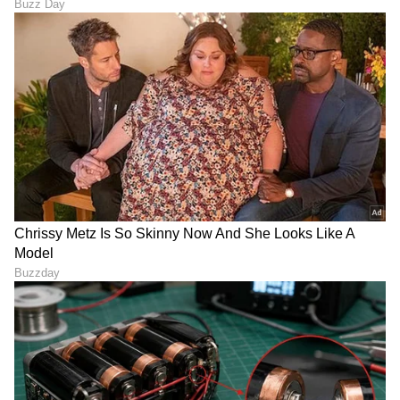
DOWNLOAD APP
RECOMMENDED STORIES
ಬಾದಾಮಿ, ಗೋಡಂಬಿ ಮಾತ್ರವಲ್ಲ!
'ಬೆಂಗಳೂರಿನಲ್ಲಿ ₹50 ಲಕ್ಷ
ಈ ಬೀಜದಲ್ಲೂ ಅಡಗಿದೆ
ಪ್ಯಾಕೇಜ್‌ಗೂ ಬೆಲೆಯಿಲ್ವಾ?!': ಐಟಿ
ಆರೋಗ್ಯದ ರಹಸ್ಯ
ಉದ್ಯೋಗಿಯ ಶಾಕಿಂಗ್ ವಿಶ್ಲೇಷಣೆ!