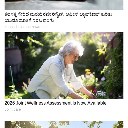
Related Articles
ಸಿಕ್ಕಾಪಟ್ಟೆ ಸಾಲ ಇದೆಯಾ? ಒಂದು ಚಮಚ
ಜೀರಿಗೆಯಿಂದ ಈ ಸಣ್ಣ ಕೆಲಸ ಮಾಡಿದ್ರೆ ಹಣದ ಸಮಸ್ಯೆ
ಮಂಗಮಾಯ!
ಪಾಚಿಯಿರುವ ಜಾಗದಲ್ಲಿ ಈ ಪೌಡರ್ ಉದುರಿಸಿ..
ಬೇರಿನಿಂದಲೇ ಕಿತ್ತುಬಂದು, ಫುಲ್ ಕ್ಲೀನ್ ಆಗುತ್ತೆ!
3
5