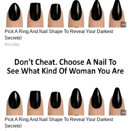
ಸಂಪೂರ್ಣ ಮಾಹಿತಿ ಒಂದೇ ಕ್ಲಿಕ್‌ನಲ್ಲಿ ಲಭ್ಯ. ಏಷ್ಯಾನೆಟ್
ಸುವರ್ಣ ನ್ಯೂಸ್ ಅಧಿಕೃತ ಆ್ಯಪ್ ಡೌನ್‌ಲೋಡ್ ಮಾಡಿ
ಹಾಗು ಎಲ್ಲಾ ಅಪ್‌ಡೇಟ್ ಗಳನ್ನು ಪಡೆಯಿರಿ.