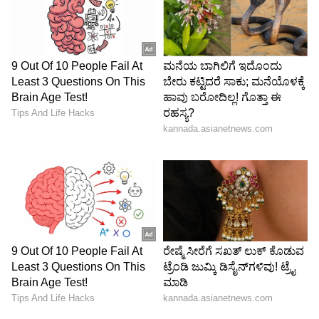
Image Credit :
Chatgpt
3. ಫ್ರಿಡ್ಜ್‌ನ ಬಳಕೆ
3. ಫ್ರಿಡ್ಜ್‌ನ ಬಳಕೆ
ನಿಮ್ಮ ಅಡುಗೆ ಮನೆಯಲ್ಲಿ ತೇವಾಂಶ ಹೆಚ್ಚಿದ್ದರೆ ಅಥವಾ
ಹಿಟ್ಟನ್ನು ಹುರಿಯಲು ಸಮಯವಿಲ್ಲದಿದ್ದರೆ, ಸುಲಭವಾದ ದಾರಿ
ಎಂದರೆ ಅವುಗಳನ್ನು ಏರ್‌ಟೈಟ್ ಡಬ್ಬಿ ಅಥವಾ ಜಿಪ್-ಲಾಕ್
ಬ್ಯಾಗ್‌ಗಳಲ್ಲಿ ಹಾಕಿ ಫ್ರಿಡ್ಜ್ ಅಥವಾ ಫ್ರೀಜರ್‌ನಲ್ಲಿ ಇಡುವುದು.
ಕಡಿಮೆ ತಾಪಮಾನವಿರುವುದರಿಂದ ಇವುಗಳಲ್ಲಿ ತಿಂಗಳುಗಟ್ಟಲೆ
ಹುಳ ಹಿಡಿಯುವುದಿಲ್ಲ.
5
5