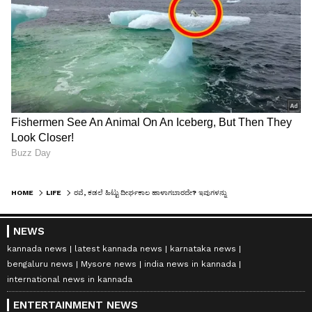
HOME
LIFE
ರವೆ, ಕಡಲೆ ಹಿಟ್ಟು ದೀರ್ಘಕಾಲ ಹಾಳಾಗಬಾರದೇ? ಇವುಗಳನ್ನು ಸ್ಟೋರ್ ಮಾಡೋಕೆ ಇಲ್ಲಿದೆ ಬೆಸ್ಟ್ ದಾರಿ
NEWS
kannada news
latest kannada news
karnataka news
bengaluru news
Mysore news
india news in kannada
international news in kannada
ENTERTAINMENT NEWS