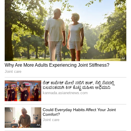
Image Credit :
AI
2. ಏರ್‌ಟೈಟ್ ಕಂಟೇನರ್ ಬಳಸಿ
2. ಏರ್‌ಟೈಟ್ ಕಂಟೇನರ್ ಬಳಸಿ
ಮಳೆಗಾಲದಲ್ಲಿ ರವೆ-ಕಡಲೆ ಹಿಟ್ಟನ್ನು ಎಂದಿಗೂ ಕವರ್‌ಗಳಲ್ಲಿ
ತೆರೆದಿಡಬೇಡಿ. ಇವುಗಳನ್ನು ಯಾವಾಗಲೂ ಗಾಳಿ
ಒಳಹೋಗದಂತಹ (Airtight) ಗಾಜಿನ ಅಥವಾ ಉತ್ತಮ
ಗುಣಮಟ್ಟದ ಪ್ಲಾಸ್ಟಿಕ್ ಡಬ್ಬಿಗಳಲ್ಲಿ ಸಂಗ್ರಹಿಸಿ. ಡಬ್ಬಿಯ
ಮುಚ್ಚಳ ಬಿಗಿಯಾಗಿರಲಿ.