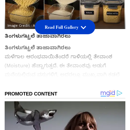
Image Credit :
AI Image
Read Full Gallery
ತಿಂಗಳುಗಟ್ಟಲೆ ತಾಜಾವಾಗಿರಲು
ತಿಂಗಳುಗಟ್ಟಲೆ ತಾಜಾವಾಗಿರಲು
ಮಳೆಗಾಲ ಆರಂಭವಾಯಿತೆಂದರೆ ಗಾಳಿಯಲ್ಲಿ ತೇವಾಂಶ
(Moisture) ಹೆಚ್ಚಾಗುತ್ತದೆ. ಈ ತೇವಾಂಶವು ಅಡುಗೆ
ಮನೆಯಲ್ಲಿರುವ ವಸ್ತುಗಳಿಗೆ, ಅದರಲ್ಲೂ ಮುಖ್ಯವಾಗಿ ಕಡಲೆ
ಹಿಟ್ಟು ಮತ್ತು ರವೆಗೆ (ಸುಜಿ) ದೊಡ್ಡ ಶತ್ರು. ಮಳೆಗಾಲದಲ್ಲಿ
ಇವುಗಳಲ್ಲಿ ಬೇಗನೆ ಬೂಸ್ಟು ಬರುವುದು, ಹುಳ ಹಿಡಿಯುವುದು
ಅಥವಾ ಹಿಟ್ಟು ಉಂಡೆಗಳಾಗುವುದು ಸಾಮಾನ್ಯ. ನೀವು ಕೂಡ
ಪ್ರತಿ ಮಳೆಗಾಲದಲ್ಲಿ ಇಂತಹ ಸಮಸ್ಯೆಯಿಂದ ಬೇಸತ್ತಿದ್ದರೆ
ಚಿಂತಿಸಬೇಡಿ. ಕೆಲವು ಸರಳ ಮುನ್ನೆಚ್ಚರಿಕೆಗಳನ್ನು ವಹಿಸುವ
ಮೂಲಕ ಇವುಗಳನ್ನು ತಿಂಗಳುಗಟ್ಟಲೆ ತಾಜಾವಾಗಿಡಬಹುದು.