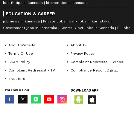
health tips in kannada
kitchen tips in kannada
EDUCATION & CAREER
job news in kannada
Private Jobs
bank jobs in karnataka
Government jobs in karnataka
Central Govt Jobs in Kannada
IT Jobs
About Website
About Tv
Terms Of Use
Privacy Policy
CSAM Policy
Complaint Redressal - Website
Complaint Redressal - TV
Compliance Report Digital
Investors
FOLLOW US ON
DOWNLOAD APP
© Copyright 2026 Asianxt Digital Technologies Private Limited (Formerly
known as Asianet News Media & Entertainment Private Limited) | All Rights
Reserved