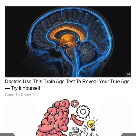
Image Credit :
Freepik
4. ಕೆಲವು ಮನೆಮದ್ದುಗಳು
4. ಕೆಲವು ಮನೆಮದ್ದುಗಳು
ಬಿರಿಯಾನಿ ಎಲೆ ಮತ್ತು ಲವಂಗ:
ಹಿಟ್ಟಿನ ಡಬ್ಬಿಯಲ್ಲಿ 2-3
ಬಿರಿಯಾನಿ ಎಲೆ ಅಥವಾ 4-5 ಲವಂಗಗಳನ್ನು ಹಾಕಿಡಿ. ಇದರ
ವಾಸನೆಗೆ ಹುಳಗಳು ಹತ್ತಿರ ಸುಳಿಯುವುದಿಲ್ಲ.
ಒಣ ಮೆಣಸಿನಕಾಯಿ:
ಡಬ್ಬಿಯ ಒಳಗೆ 1-2 ಒಣ
ಮೆಣಸಿನಕಾಯಿಗಳನ್ನು ಹಾಕಿಡುವುದರಿಂದ ಕೂಡ ಹಿಟ್ಟು
ಹಾಳಾಗದಂತೆ ತಡೆಯಬಹುದು.
ಸಂಕ್ಷಿಪ್ತವಾಗಿ ಹೇಳುವುದಾದರೆ ಸರಿಯಾದ ಸಂಗ್ರಹಣೆ ಮತ್ತು
ಸ್ವಲ್ಪ ಕಾಳಜಿಯಿಂದ ನೀವು ಮಳೆಗಾಲದಲ್ಲೂ ನಿಮ್ಮ ಅಡುಗೆ
ಮನೆಯ ಪದಾರ್ಥಗಳನ್ನು ಸುರಕ್ಷಿತವಾಗಿಡಬಹುದು.