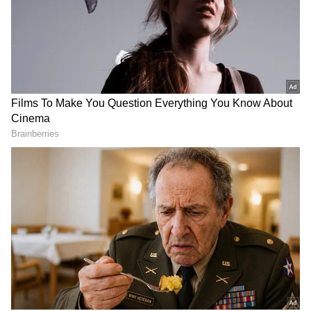
ಸಮಗ್ರ ಸುದ್ದಿ ಮೂಲವನ್ನಾಗಿ asianet suvarna news ಅನ್ನು
ಆಯ್ಕೆ ಮಾಡಿಕೊಳ್ಳಿ
2