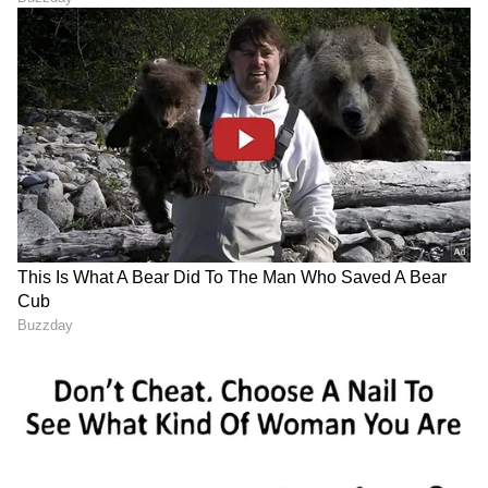
ABOUT THE AUTHOR
Ashwini HR
AH
ಮಲೆನಾಡಿನ ಹೆಬ್ಬಾಗಿಲು ಶಿವಮೊಗ್ಗದ ಸ್ಥಳೀಯ ದಿನಪತ್ರಿಕೆ
'ಕ್ರಾಂತಿದೀಪ'ದಲ್ಲಿ ಉಪ ಸಂಪಾದಕಿಯಾಗಿ ವೃತ್ತಿ ಜೀವನ ಪ್ರಾರಂಭ.
ಪತ್ರಿಕೋದ್ಯಮದಲ್ಲಿ 14 ವರ್ಷಗಳ ಅನುಭವ. ರಾಜ್ಯಮಟ್ಟದ
ದಿನಪತ್ರಿಕೆಗಳಲ್ಲಿ ಹಾಗೂ ವೆಬ್‌ಸೈಟ್‌ಗಳಲ್ಲಿ ರಾಜಕೀಯ, ಮನರಂಜನೆ,
ಜೀವನಶೈಲಿ
ಶಿಕ್ಷಣ, ಆರೋಗ್ಯ, ಟ್ರೆಂಡಿಂಗ್‌, ಲೈಫ್‌ಸ್ಟೈಲ್‌ ಕುರಿತಾದ ವಿಷಯಗಳ
ಆಹಾರ
ಅಡುಗೆಮನೆ ಸಲಹೆಗಳು
ಮಹಿಳೆಯರು
ಲೇಖನಗಳನ್ನು ಬರೆದಿದ್ದೇನೆ.ಪ್ರಸ್ತುತ ಸುವರ್ಣ ಡಿಜಿಟಲ್‌ ತಂಡದ
ಭಾಗವಾಗಿ ವೃತ್ತಿ ಜೀವನ ಮುಂದುವರಿಸುತ್ತಿದ್ದೇನೆ.
ಆರೋಗ್ಯ
, ಸೌಂದರ್ಯ, ಫಿಟ್‌ನೆಸ್,
ಕಿಚನ್ ಟಿಪ್ಸ್‌
,
ಸಂಬಂಧ,
ಫ್ಯಾಷನ್
,
ರೆಸಿಪಿ
ಅಪ್ಡೇಟ್‌ಗಳಿಗಾಗಿ
ಏಷ್ಯಾನೆಟ್ ಸುವರ್ಣ ನ್ಯೂಸ್‌ ಫಾಲೋ ಮಾಡಿ.