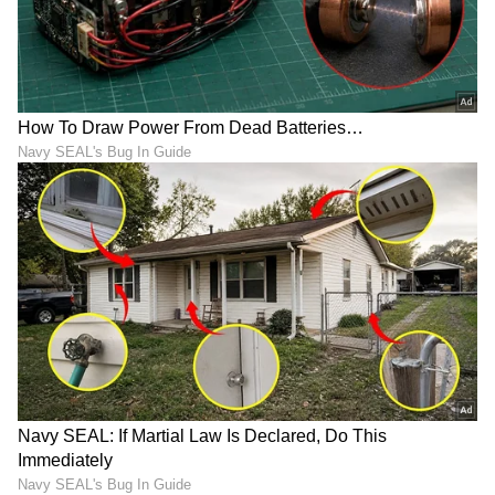
ನೆಲ ಒರೆಸುವ ನೀರಿಗೆ ಇದನ್ನು
ಪುರುಷರಿಗೆ ಬಲ, ಮಹಿಳೆಯರಿಗೆ
ಸೇರಿಸಿ: ಮನೆ ಸ್ವಚ್ಛವಾಗುವುದರ
ಎಡ.. ಪ್ರತಿದಿನ ನೋಡಿದರೂ
ಜೊತೆಗೆ ತಾಜಾ ವಾಸನೆಯೂ
ಗಮನಿಸದ ಶರ್ಟ್ ಬಟನ್‌ಗಳ ಈ
ಇರುತ್ತೆ!
ವಿಚಿತ್ರ ವ್ಯತ್ಯಾಸ ಗೊತ್ತಾ?
LATEST VIDEOS
"ರಾಜಕೀಯ ಬೇಡ, ಸಿನಿಮಾನೇ ಪ್ರಾಣ":
ಕನಕೋತ್ಸವದಲ್ಲಿ ರಿಷಬ್ ಶೆಟ್ಟಿ | Rishab
Shetty speech | Suvarna News
ಶೇ.50 ರಿಂದ ಶೇ.18 ಕ್ಕೆ TAX ಇಳಿಕೆ: ಮೋದಿ-
ಟ್ರಂಪ್ ಐತಿಹಾಸಿಕ ಒಪ್ಪಂದ | India US
Trade Deal | Party Rounds