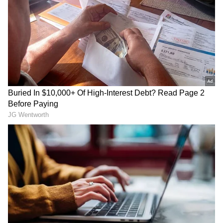
ತೇವಾಂಶ ಹೋಗುವಂತಿರಬೇಕು.
ಕಡಲೆ ಹಿಟ್ಟನ್ನು ಕೂಡ 2-3 ನಿಮಿಷಗಳ ಕಾಲ ಬಿಸಿ ಮಾಡಿ.
ಗಮನಿಸಿ:
ಇವುಗಳನ್ನು ಹುರಿದ ನಂತರ ಪೂರ್ತಿಯಾಗಿ
ತಣ್ಣಗಾಗಲು ಬಿಡಿ. ಬಿಸಿ ಇರುವಾಗಲೇ ಡಬ್ಬಿಗೆ ಹಾಕಿದರೆ
ಹಬೆಯಿಂದಾಗಿ (Steam) ಹಿಟ್ಟು ಬೇಗನೆ ಹಾಳಾಗುತ್ತದೆ.