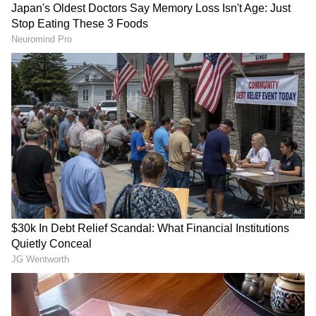
5
Image Credit :
Social Media
1. ಹುರಿದು ಇಡಿ (Dry Roasting)
1. ಹುರಿದು ಇಡಿ (Dry Roasting)
ರವೆ ಮತ್ತು ಕಡಲೆ ಹಿಟ್ಟನ್ನು ಹುಳಗಳಿಂದ ರಕ್ಷಿಸಲು ಇದು
ಅತ್ಯಂತ ಹಳೆಯ ಮತ್ತು ಪರಿಣಾಮಕಾರಿ ಮಾರ್ಗ.
ರವೆ ಅಥವಾ ಸುಜಿಯನ್ನು ಒಂದು ಕಡಾಯಿಗೆ ಹಾಕಿ, ಎಣ್ಣೆ
ಅಥವಾ ತುಪ್ಪ ಬಳಸದೆ ಸಣ್ಣ ಉರಿಯಲ್ಲಿ 4-5 ನಿಮಿಷಗಳ
ಕಾಲ ಹುರಿಯಿರಿ. ಬಣ್ಣ ಬದಲಾಗಬಾರದು, ಕೇವಲ ಅದರಲ್ಲಿನ