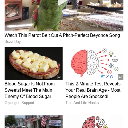
ಕೆಲಸಗಳು ಪೂರ್ಣಗೊಳ್ಳಬೇಕೆಂದರೆ
ಒಂದು ಚಮಚ ಜೀರಿಗೆಯನ್ನು ತೆಗೆದುಕೊಂಡು, ಅದನ್ನು ನಿಮ್ಮ
ತಲೆಯ ಮೇಲೆ ಏಳು ಬಾರಿ ಸುತ್ತಿ (ದೃಷ್ಟಿ ತೆಗೆಯುವಂತೆ),
ನಂತರ ಅದನ್ನು ಹರಿಯುವ ನೀರಿನಲ್ಲಿ ಹಾಕುವುದು ತುಂಬಾ
ಒಳ್ಳೆಯದಂತೆ. ಇದರಿಂದ ನಿಮ್ಮ ಮೇಲಿರುವ ನಕಾರಾತ್ಮಕ
ಶಕ್ತಿಯು ದೂರವಾಗುತ್ತದೆ. ಕೆಲಸಗಳು ಪೂರ್ಣಗೊಳ್ಳುತ್ತವೆ.