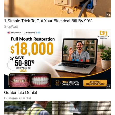
LATEST VIDEOS
"ರಾಜಕೀಯ ಬೇಡ, ಸಿನಿಮಾನೇ ಪ್ರಾಣ":
ಕನಕೋತ್ಸವದಲ್ಲಿ ರಿಷಬ್ ಶೆಟ್ಟಿ | Rishab
Shetty speech | Suvarna News
ಶೇ.50 ರಿಂದ ಶೇ.18 ಕ್ಕೆ TAX ಇಳಿಕೆ: ಮೋದಿ-
ಟ್ರಂಪ್ ಐತಿಹಾಸಿಕ ಒಪ್ಪಂದ | India US
Trade Deal | Party Rounds