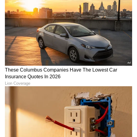
ತಟ್ಟೆಯಲ್ಲಿ ಒಂದೇ ಬಾರಿ 3 ರೊಟ್ಟಿ
ಮನೆ ಮೇಲೆ ಕಾಗೆ ಕೂಗೋದು
ಹಾಕಿ ತಿನ್ನುವ ತಪ್ಪು ಮಾಡ್ಬೇಡಿ…
ಅತಿಥಿಗಳ ಸೂಚನೆ ಮಾತ್ರವಲ್ಲ….
ಇದು ಅಪಾಯದ ಸೂಚನೆ
ಶುಭ, ಅಶುಭದ ಮುನ್ಸೂಚನೆ!
Vastu Tips: ಊಟ ಮಾಡಿದ
ಮನೆಯಲ್ಲಿ ಕಾಣಿಸಿಕೊಂಡ ಹಾವು!
ತಟ್ಟೆಯಲ್ಲೇ ಕೈ ತೊಳೆಯುವ
ದೊಡ್ಡ ದುರ್ಘಟನೆ ನಡೆಯುವ
ಅಭ್ಯಾಸ ನಿಮಗಿದೆಯೇ?, ಹಣದ
ಸೂಚನೆಯೆ?
ಸಮಸ್ಯೆ ಫಿಕ್ಸ್‌!