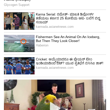
ಸಾಲದ ಬಾಧೆಯಿದ್ದರೆ
ಸಾಲದ ಬಾಧೆಯಿಂದ ತತ್ತರಿಸುತ್ತಿರುವವರು ಈ ಜೀರಿಗೆಯನ್ನು
ತೆಗೆದುಕೊಂಡು, ಏಕಾಂತ ಪ್ರದೇಶಕ್ಕೆ ಹೋಗಿ ಮಣ್ಣಿನಲ್ಲಿ
ಹೂತುಹಾಕುತ್ತಾ, ಸಾಲಗಳು ತೀರಲಿ ಎಂದು
ಬೇಡಿಕೊಳ್ಳಬೇಕಂತೆ. ಇದರಿಂದ ಆರ್ಥಿಕ ಸಮಸ್ಯೆಗಳು
ದೂರಾಗುತ್ತವೆ.
5
7
Image Credit :
Others
ಕೆಲಸಗಳು ಪೂರ್ಣಗೊಳ್ಳಬೇಕೆಂದರೆ