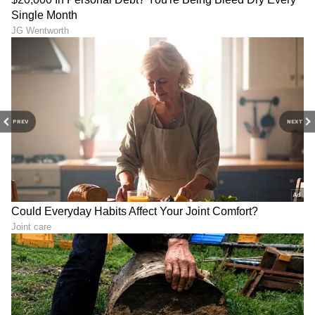
ಇದರಿಂದ ಹಣದ ಸಮಸ್ಯೆಗಳು ಕಡಿಮೆಯಾಗುತ್ತವೆ.
7
7
PREV
NEXT
Image Credit :
Our Own
ಈ ಸಮಯದಲ್ಲೂ ಜೀರಿಗೆ ಉಪಯೋಗಕ್ಕೆ ಬರುತ್ತೆ
ಈ ಸಮಯದಲ್ಲೂ ಜೀರಿಗೆ ಉಪಯೋಗಕ್ಕೆ ಬರುತ್ತೆ
ಅಷ್ಟೇ ಅಲ್ಲದೆ, ಕೆಲವೊಮ್ಮೆ ಇತರರ ಕೆಟ್ಟ ದೃಷ್ಟಿ ಮನುಷ್ಯರ
ಮೇಲೆ ಹಾಗೂ ಅವರ ಮನೆಯ ಮೇಲೆ ಇರುತ್ತದೆ. ಇದರಿಂದ
ಅವರು ಯಾವುದೇ ಕೆಲಸ ಮಾಡಿದರೂ ಕೈಗೂಡುವುದಿಲ್ಲ.