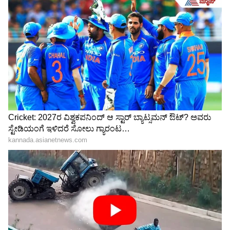
Image Credit :
Instagram
ಮನೆಯಲ್ಲಿ ಸಂತೋಷ ಮತ್ತು ಸಮೃದ್ಧಿ
ಮನೆಯಲ್ಲಿ ಸಂತೋಷ ಮತ್ತು ಸಮೃದ್ಧಿ
ಒಂದು ಚಮಚ ಜೀರಿಗೆಯು ಸಾಲದ ಬಾಧೆಗಳನ್ನು
ದೂರಮಾಡಿ, ಮನೆಯಲ್ಲಿ ಸಂತೋಷ ಮತ್ತು ಸಮೃದ್ಧಿಯನ್ನು
ತುಂಬುತ್ತದೆ ಎನ್ನುತ್ತಾರೆ ವಾಸ್ತು ಶಾಸ್ತ್ರ ತಜ್ಞರು. ಹಾಗಾಗಿ ಅದರ
ಬಗ್ಗೆ ಇಂದು ತಿಳಿದುಕೊಳ್ಳೋಣ.