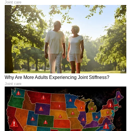
ABOUT THE AUTHOR
Ashwini HR
AH
ಮಲೆನಾಡಿನ ಹೆಬ್ಬಾಗಿಲು ಶಿವಮೊಗ್ಗದ ಸ್ಥಳೀಯ ದಿನಪತ್ರಿಕೆ
'ಕ್ರಾಂತಿದೀಪ'ದಲ್ಲಿ ಉಪ ಸಂಪಾದಕಿಯಾಗಿ ವೃತ್ತಿ ಜೀವನ ಪ್ರಾರಂಭ.
ಪತ್ರಿಕೋದ್ಯಮದಲ್ಲಿ 14 ವರ್ಷಗಳ ಅನುಭವ. ರಾಜ್ಯಮಟ್ಟದ
ದಿನಪತ್ರಿಕೆಗಳಲ್ಲಿ ಹಾಗೂ ವೆಬ್‌ಸೈಟ್‌ಗಳಲ್ಲಿ ರಾಜಕೀಯ, ಮನರಂಜನೆ,
ವಾಸ್ತು ಸಲಹೆಗಳು
ಶಿಕ್ಷಣ, ಆರೋಗ್ಯ, ಟ್ರೆಂಡಿಂಗ್‌, ಲೈಫ್‌ಸ್ಟೈಲ್‌ ಕುರಿತಾದ ವಿಷಯಗಳ
ಜ್ಯೋತಿಷ್ಯ
ಹಬ್ಬ
ಲೇಖನಗಳನ್ನು ಬರೆದಿದ್ದೇನೆ.ಪ್ರಸ್ತುತ ಸುವರ್ಣ ಡಿಜಿಟಲ್‌ ತಂಡದ
ಭಾಗವಾಗಿ ವೃತ್ತಿ ಜೀವನ ಮುಂದುವರಿಸುತ್ತಿದ್ದೇನೆ.