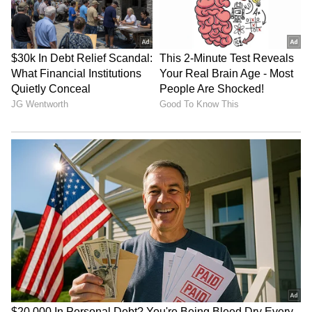
6
7
Image Credit :
Getty
ಹಣದ ಸಮಸ್ಯೆ ಕಡಿಮೆಯಾಗಲು
ಹಣದ ಸಮಸ್ಯೆ ಕಡಿಮೆಯಾಗಲು
ನೀವು ಸಾಲದ ಬಾಧೆಗಳನ್ನು ಎದುರಿಸುತ್ತಿದ್ದರೆ, ಶುಕ್ರವಾರದ
ದಿನ ಜೀರಿಗೆಯನ್ನು ಒಂದು ಕೆಂಪು ಬಟ್ಟೆಯಲ್ಲಿ ಕಟ್ಟಿ ಮುಖ್ಯ
ದ್ವಾರಕ್ಕೆ (ಮುಂಭಾಗದ ಬಾಗಿಲಿಗೆ) ನೇತುಹಾಕಬೇಕಂತೆ.