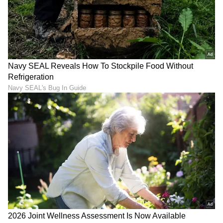
ಅಂತಹ ಸಮಯದಲ್ಲಿಯೂ ಜೀರಿಗೆ ಕೆಲಸ ಮಾಡುತ್ತದಂತೆ.
LATEST VIDEOS