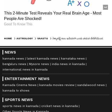
HOME
ASTROLOGY
VAASTU
ಸಿಕ್ಕಾಪಟ್ಟೆ ಸಾಲ ಇದೆಯಾ? ಒಂದು ಚಮಚ ಜೀರಿಗೆಯಿಂದ ಈ ಸಣ್ಣ ಕೆಲಸ ಮಾಡಿದ್ರೆ ಹಣದ ಸಮಸ್ಯೆ ಮಂಗಮಾಯ!
NEWS
kannada news
latest kannada news
karnataka news
bengaluru news
Mysore news
india news in kannada
international news in kannada
ENTERTAINMENT NEWS
Kannada Cinema News
kannada movies review
sandalwood news
kannada tv shows
SPORTS NEWS
sports news in kannada
cricket news in kannada
Other Sports News in Kannada