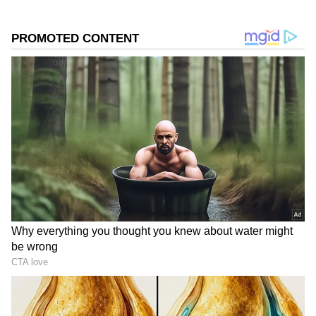
2
7
Image Credit :
Getty
ಅಡುಗೆಗೆ ಮಾತ್ರವಲ್ಲ, ವಾಸ್ತು ಪ್ರಕಾರವೂ ಒಳಿತು