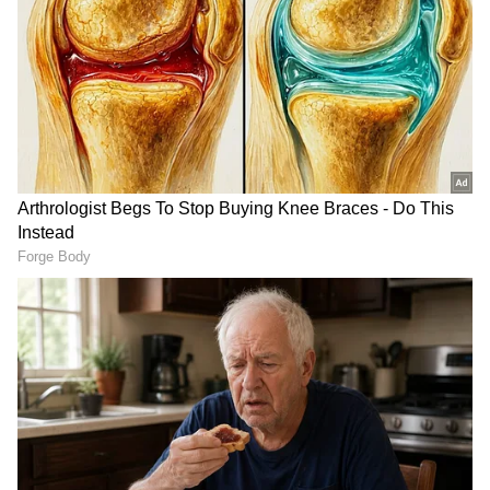
ಅಡುಗೆಗೆ ಮಾತ್ರವಲ್ಲ, ವಾಸ್ತು ಪ್ರಕಾರವೂ ಒಳಿತು
ಅನೇಕ ಮಂದಿ ಇದನ್ನು ಅಡುಗೆಯಲ್ಲಿ ಬಳಸುವುದರಿಂದ
ಆರೋಗ್ಯಕ್ಕೆ ಒಳ್ಳೆಯದು ಎಂದುಕೊಳ್ಳುತ್ತಾರೆ. ಆದರೆ ವಾಸ್ತು
ಪ್ರಕಾರವಾಗಿಯೂ ಇದು ಅನೇಕ ಪ್ರಯೋಜನಗಳನ್ನು
ನೀಡುತ್ತದಂತೆ.