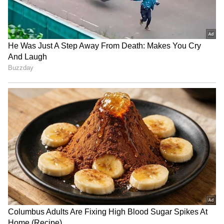
4
7
Image Credit :
Getty
ಸಾಲದ ಬಾಧೆಯಿದ್ದರೆ