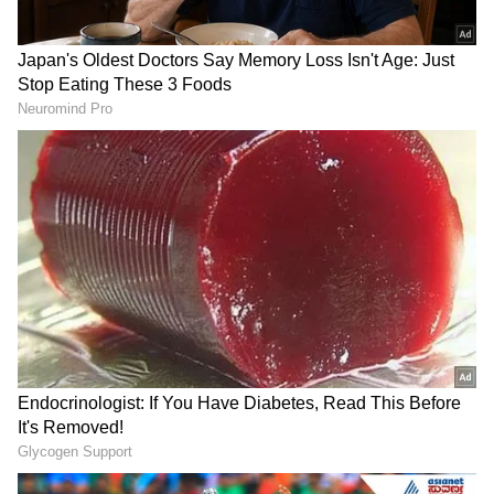
Related Articles
ಗುರುವಾರ ಮಹಿಳೆಯರು ಕೂದಲು ತೊಳೆಯಬಾರದು
ಎಂಬುದು ಮೂಢನಂಬಿಕೆಯಲ್ಲ; ಇದರ ಹಿಂದಿದೆ ಈ
ಉದ್ದೇಶ
Dream Astrology: ಕನಸಿನಲ್ಲಿ ನೀವು ಅಳುವುದು
ಅಥವಾ ನಗುವುದು ಕಂಡರೆ ಅದರ ಅರ್ಥವೇನು?
3
7