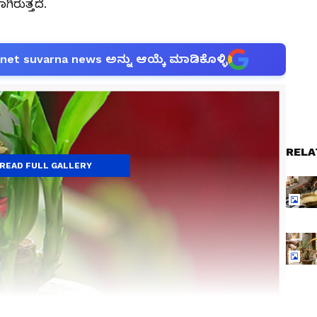
ಿರುತ್ತದೆ.
anet suvarna news ಅನ್ನು ಆಯ್ಕೆ ಮಾಡಿಕೊಳ್ಳಿ
RELA
READ FULL GALLERY