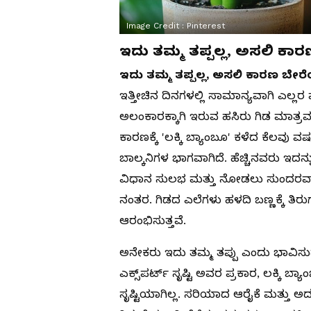
Image Credit :
Pinterest
ಇದು ತಮ್ಮ ತಪ್ಪಲ್ಲ, ಅಸಲಿ ಕಾ
ಇದು ತಮ್ಮ ತಪ್ಪಲ್ಲ, ಅಸಲಿ ಕಾರಣ ಬೇರ
ಇತ್ತೀಚಿನ ದಿನಗಳಲ್ಲಿ ಸಾಮಾನ್ಯವಾಗಿ ಎಲ್ಲರ 
ಅಲಂಕಾರಕ್ಕಾಗಿ ಇರುವ ಹಸಿರು ಗಿಡ ಮಾತ್ರ
ಕಾರಣಕ್ಕೆ 'ಲಕ್ಕಿ ಬ್ಯಾಂಬೂ' ಕಳೆದ ಕೆಲವ
ಬಾಲ್ಕನಿಗಳ ಭಾಗವಾಗಿದೆ. ಹೆಚ್ಚಿನವರು ಇದನ್ನ
ವಿಧಾನ ಸುಲಭ ಮತ್ತು ನೋಡಲು ಸುಂದರವಾಗಿರ
ನಂತರ. ಗಿಡದ ಎಲೆಗಳು ಹಳದಿ ಬಣ್ಣಕ್ಕೆ ತಿ
ಆರಂಭಿಸುತ್ತವೆ.
ಅನೇಕರು ಇದು ತಮ್ಮ ತಪ್ಪು ಎಂದು ಭಾವಿಸುತ
ಎಕ್ಸ್‌ಪರ್ಟ್ ಸೃಷ್ಟಿ ಅವರ ಪ್ರಕಾರ, ಲಕ್ಕಿ ಬ
ಸೃಷ್ಟಿಯಾಗಿಲ್ಲ. ಸರಿಯಾದ ಆರೈಕೆ ಮತ್ತು ಅದ