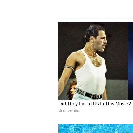
6
Image Credit :
Freepik
ಬಳಸಬೇಕಾದ ಕ್ರಮಗಳು
ಬಳಸಬೇಕಾದ ಕ್ರಮಗಳು
ಹಾಳಾದ ಕಾಂಡಗಳನ್ನು ಬೇರ್ಪಡಿಸಿ