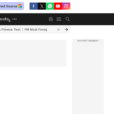
red Source
ಾಣಿಜ್ಯ
 Fitness Test
PM Modi Foreign Travel Expenditure
Valmiki Corporatio