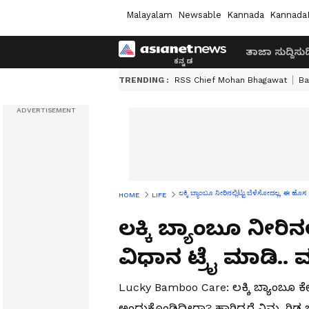
Malayalam
Newsable
Kannada
Kannada
ತಾಜಾ ಸುದ್ದಿ
ಸುದ್
TRENDING :
RSS Chief Mohan Bhagawat
Ba
ಲಕ್ಕಿ ಬ್ಯಾಂಬೂ ನೀರಿನಲ್ಲಿಟ್ಟು ಬೆಳೆಸೋದಲ್ಲ, ಈ ಹೊ
HOME
LIFE
ಲಕ್ಕಿ ಬ್ಯಾಂಬೂ ನೀರಿನ
ವಿಧಾನ ಟ್ರೈ ಮಾಡಿ.. 
Lucky Bamboo Care: ಲಕ್ಕಿ ಬ್ಯಾಂಬೂ ಕೇ
ಅಂದುಕೊಂಡಿದ್ದೀರಾ? ಹಾಗಿದ್ದರೆ ನಿಮ್ಮ ಗಿ