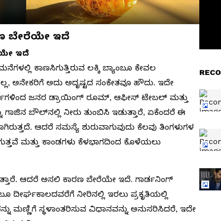
ರಣ ಬೇರೆಯೇ ಇದೆ
ೆಯೇ ಇದೆ
ಮನೆಗಳಲ್ಲಿ ಕಾಣಸಿಗುತ್ತಿರುವ ಲಕ್ಕಿ ಬ್ಯಾಂಬೂ ಕೇವಲ
RECO
ವಲ್ಲ, ಅನೇಕರಿಗೆ ಅದು ಅದೃಷ್ಟದ ಸಂಕೇತವೂ ಹೌದು. ಇದೇ
ು ವರ್ಷಗಳಿಂದ ಜನರ ಡ್ರಾಯಿಂಗ್ ರೂಮ್, ಆಫೀಸ್ ಟೇಬಲ್ ಮತ್ತು
ು ಗಾಜಿನ ಬೌಲ್‌ನಲ್ಲಿ ನೀರು ತುಂಬಿಸಿ ಇಡುತ್ತಾರೆ, ಏಕೆಂದರೆ ಈ
ುತ್ತದೆ. ಆದರೆ ಸಮಸ್ಯೆ ಶುರುವಾಗುವುದು ಕೆಲವು ತಿಂಗಳುಗಳ
ರುಗುತ್ತವೆ ಮತ್ತು ಕಾಂಡಗಳು ಕೆಳಭಾಗದಿಂದ ಕೊಳೆಯಲು
್ತಾರೆ. ಆದರೆ ಅಸಲಿ ಕಾರಣ ಬೇರೆಯೇ ಇದೆ. ಗಾರ್ಡನಿಂಗ್
್ಯಾಂಬೂ ದೀರ್ಘಕಾಲದವರೆಗೆ ನೀರಿನಲ್ಲಿ ಇರಲು ಪ್ರಕೃತಿಯಲ್ಲಿ
ನ್ನು ಮಣ್ಣಿಗೆ ಸ್ಥಳಾಂತರಿಸುವ ವಿಧಾನವನ್ನು ಅನುಸರಿಸಿದರೆ, ಇದೇ