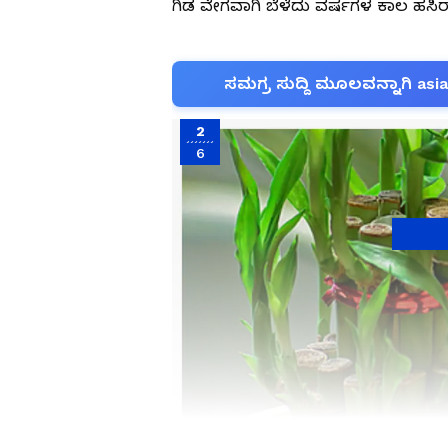
ಗಿಡ ವೇಗವಾಗಿ ಬೆಳೆದು ವರ್ಷಗಳ ಕಾಲ ಹಸಿರಾಗ
ಸಮಗ್ರ ಸುದ್ದಿ ಮೂಲವನ್ನಾಗಿ asi
2
6