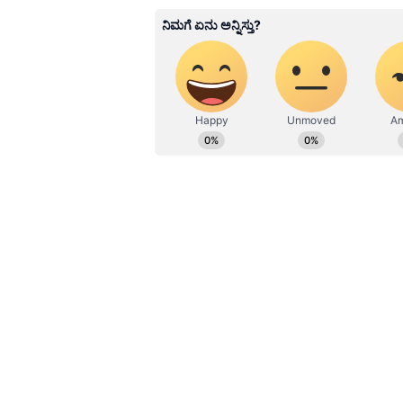
Image Credit :
Getty
ಲಕ್ಕಿ ಬ್ಯಾಂಬೂ ಏಕೆ ಕೊಳೆಯುತ್ತ
ಲಕ್ಕಿ ಬ್ಯಾಂಬೂ ಏಕೆ ಕೊಳೆಯುತ್ತದೆ?
ಇದು ಕೇವಲ ನೀರಿನಲ್ಲಿ ಬೆಳೆಯುವ ಗಿಡ ಎಂದ
ಬದಲಾಯಿಸುತ್ತಿರುತ್ತಾರೆ. ಆದರೆ ನೀರಿನಲ್ಲಿ
ಉಂಟಾಗುತ್ತದೆ. ಮೊದಲು ಎಲೆಗಳು ಹಳದಿ ಬಣ್ಣಕ
ನೀರಿನಲ್ಲಿ ಗಿಡಕ್ಕೆ ಬೇಕಾದ ಎಲ್ಲಾ ಪೋಷಕಾಂಶ
Related Articles
ಬೇಳೆ ಸಾರು ನೀರು ನೀರಾಯ
ತಕ್ಷಣ ಗಟ್ಟಿಯಾಗಲು ಈ ಹಿಟ
ಬ್ರಹ್ಮಾಸ್ತ್ರದಂತೆ ಕೆಲಸ ಮಾಡು