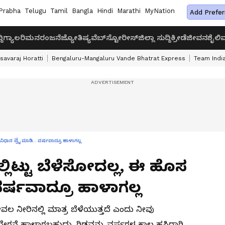
Prabha
Telugu
Tamil
Bangla
Hindi
Marathi
MyNation
Add Prefer
ದಿ
ಗ್ಯಾಲರಿ
ಮನರಂಜನೆ
ಜ್ಯೋತಿಷ್ಯ
ವೆಬ್‌ಸ್ಟೋರೀಸ್
ಜಿಲ್ಲಾ ಸುದ್ದಿ
ಕ್ರೀಡೆ
ಜೀವನಶೈಲಿ
ವ
savaraj Horatti
Bengaluru-Mangaluru Vande Bhatrat Express
Team India
ಸ ವಿಧಾನ ಟ್ರೈ ಮಾಡಿ.. ವರ್ಷವಾದ್ರೂ ಹಾಳಾಗಲ್ಲ
ಲ್ಲಿಟ್ಟು ಬೆಳೆಸೋದಲ್ಲ, ಈ ಹೊಸ
ವರ್ಷವಾದ್ರೂ ಹಾಳಾಗಲ್ಲ
ವಲ ನೀರಿನಲ್ಲಿ ಮಾತ್ರ ಬೆಳೆಯುತ್ತದೆ ಎಂದು ನೀವು
ಡ ಬೇಗನೆ ಹಾಳಾಗಬಹುದು. ಗಿಡವನ್ನು ವರ್ಷಗಳ ಕಾಲ ಹಸಿರಾಗಿ