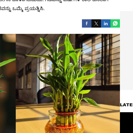
ನು ಒಮ್ಮೆ ಪ್ರಯತ್ನಿಸಿ.
LATE