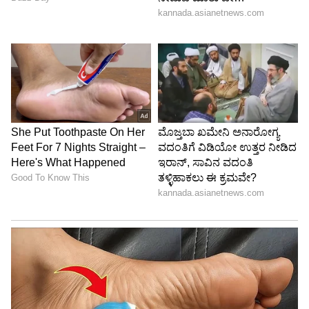
ಯಾವಾಗ ತಕ್ಷಣ ತೊಳೆಯಬೇಕು?
ಜಿಮ್ ಅಥವಾ ವರ್ಕೌಟ್ ನಂತರ
ನೀವು ಜಿಮ್‌ಗೆ ಹೋಗಿ ಬಂದಾಗ ಅಥವಾ ಅತಿಯಾಗಿ
ಬೆವರಿದಾಗ ಬಳಸುವ ಟವೆಲ್‌ಗಳನ್ನು ದಿನಾಲೂ
ತೊಳೆಯಬೇಕು. ಏಕೆಂದರೆ ಬೆವರು ಮತ್ತು ಜಿಮ್‌ನ
ಬ್ಯಾಕ್ಟೀರಿಯಾಗಳು ಬಟ್ಟೆಗೆ ಬೇಗ ಅಂಟಿಕೊಳ್ಳುತ್ತವೆ.
ಸೆನ್ಸಿಟಿವ್ ಸ್ಕಿನ್ ಇದ್ದರೆ
ನಿಮಗೆ ಅಲರ್ಜಿ ಅಥವಾ ಸೂಕ್ಷ್ಮ ಚರ್ಮದ (Sensitive
Skin) ಸಮಸ್ಯೆ ಇದ್ದರೆ, ಟವೆಲ್ ಅನ್ನು ದಿನಾಲೂ
ತೊಳೆಯುವುದು ಉತ್ತಮ.
ಕೈ ಒರೆಸುವ ಹ್ಯಾಂಡ್ ಟವೆಲ್
ಮನೆಯವರೆಲ್ಲರೂ ಬಳಸುವ ಹ್ಯಾಂಡ್ ಟವೆಲ್‌ಗಳನ್ನು ಪ್ರತಿ 1
ರಿಂದ 2 ದಿನಕ್ಕೊಮ್ಮೆ ಬದಲಾಯಿಸಬೇಕು.