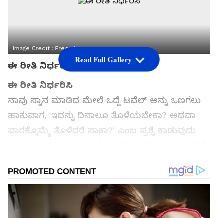
Image Credit :
Freepik
Read Full Gallery
ಈ ರೀತಿ ನಿರ್ಧರಿಸಿ
ಈ ರೀತಿ ನಿರ್ಧರಿಸಿ
ನಾವು ಸ್ನಾನ ಮಾಡಿದ ಮೇಲೆ ಒದ್ದೆ ಟವೆಲ್ ಅನ್ನು ಒಣಗಲು
ಹಾಕುವಾಗ, 'ಇದನ್ನು ದಿನಾಲೂ ತೊಳೆಯಬೇಕಾ? ಅಥವಾ
ವಾರಕ್ಕೊಮ್ಮೆ ತೊಳೆದರೆ ಸಾಕಾ?' ಎಂಬ ಪ್ರಶ್ನೆ ಕಾಡುವುದು
ಸಹಜ. ತಜ್ಞರ ಪ್ರಕಾರ, ಇದಕ್ಕೆ ಉತ್ತರ ಎಲ್ಲರಿಗೂ ಒಂದೇ ರೀತಿ
ಇರಲ್ಲ. ಇದು ನೀವು ಟವೆಲ್ ಅನ್ನು ಹೇಗೆ ಬಳಸುತ್ತೀರಿ ಮತ್ತು
ಹೇಗೆ ಒಣಗಿಸುತ್ತೀರಿ ಎಂಬುದರ ಮೇಲೆ ನಿರ್ಧಾರವಾಗುತ್ತದೆ.
ಸಮಗ್ರ ಸುದ್ದಿ ಮೂಲವನ್ನಾಗಿ asianet suvarna news ಅನ್ನು
ಆಯ್ಕೆ ಮಾಡಿಕೊಳ್ಳಿ