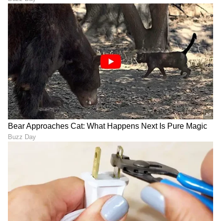
ಇದು!
ಕೇವಲ 1 ಗ್ರಾಂನಲ್ಲಿ ಸಿಗುವ
Metabolic Health: ಈ ಕಾಯಿಲೆ
ಸಿಂಪಲ್ ಉಂಗುರಗಳು, ಡೈಲಿ
ಬರೋ ಮುನ್ನ ಎಚ್ಚೆತ್ತುಕೊಳ್ಳಿ!
ವೇರ್‌ಗೆ ಫೆಂಟಾಸ್ಟಿಕ್ ಲುಕ್
ನಿಮ್ಮ ಮೆಟಬಾಲಿಕ್ ಆರೋಗ್ಯ
ಕಾಪಾಡೋ 5 ಸೂಪರ್ ಹ್ಯಾಬಿಟ್ಸ್
LATEST VIDEOS
ಇಲ್ಲಿವೆ
"ರಾಜಕೀಯ ಬೇಡ, ಸಿನಿಮಾನೇ ಪ್ರಾಣ":
ಕನಕೋತ್ಸವದಲ್ಲಿ ರಿಷಬ್ ಶೆಟ್ಟಿ | Rishab
Shetty speech | Suvarna News
ಶೇ.50 ರಿಂದ ಶೇ.18 ಕ್ಕೆ TAX ಇಳಿಕೆ: ಮೋದಿ-