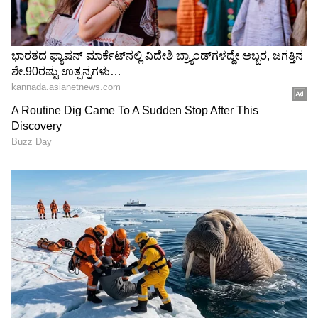
Related Articles
1000 ಸಂಖ್ಯೆಯನ್ನು 1k ಎಂದು ಏಕೆ ಕರೆಯುತ್ತಾರೆ? ಶೇ.
99 ರಷ್ಟು ಜನರಿಗೆ ಈ ರಹಸ್ಯ ಖಂಡಿತ ಗೊತ್ತಿಲ್ಲ!
ಕಿಚನ್ ಸಿಂಕ್‌ನಲ್ಲಿ ಈ 2 ಪದಾರ್ಥ ಹಾಕಿದ್ರೆ ಸಾಕು, ಪೈಪ್‌
ಫುಲ್ ಕ್ಲಿಯರ್ ಆಗಿ ನೀರು ಸಲೀಸಾಗಿ ಹರಿಯುತ್ತೆ
3
5
Image Credit :
Asianet News
5-8 ಬಾರಿ ಬಳಸ್ಬೋದು