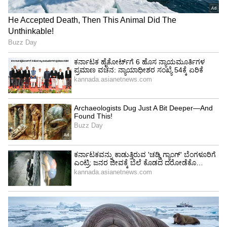
5-8 ಬಾರಿ ಬಳಸ್ಬೋದು
ಮತ್ತೊಬ್ಬ ತಜ್ಞರಾದ ವೆಂಡಿ ಸಾಲಾಡಿಗಾ ಅವರ ಪ್ರಕಾರ, ನೀವು
ಪ್ರತಿ ಬಳಕೆಯ ನಂತರ ಟವೆಲ್ ಅನ್ನು ಯಾವುದೇ
ಮಡಿಕೆಗಳಿಲ್ಲದೆ ನೀಟಾಗಿ ಹ್ಯಾಂಗರ್ ಮೇಲೆ ಒಣಗಿಸಿ, ಅದು
ಸಂಪೂರ್ಣವಾಗಿ ಡ್ರೈ ಆದರೆ, 5 ರಿಂದ 8 ಬಾರಿಯವರೆಗೆ
ಬಳಸಬಹುದು. ಆದರೆ, ನಿಮ್ಮ ಮನೆಯಲ್ಲಿ ಟವೆಲ್ ಅನ್ನು
ನೆಲದ ಮೇಲೆ ಅಥವಾ ಬೆಡ್ ಮೇಲೆ ಹಾಗೇ ಮುದ್ದೆ ಮಾಡಿ
ಹಾಕುವ ಅಭ್ಯಾಸವಿದ್ದರೆ, ಪ್ರತಿ ಬಳಕೆಯ ನಂತರ
ತೊಳೆಯುವುದೇ ಒಳ್ಳೆಯದು.