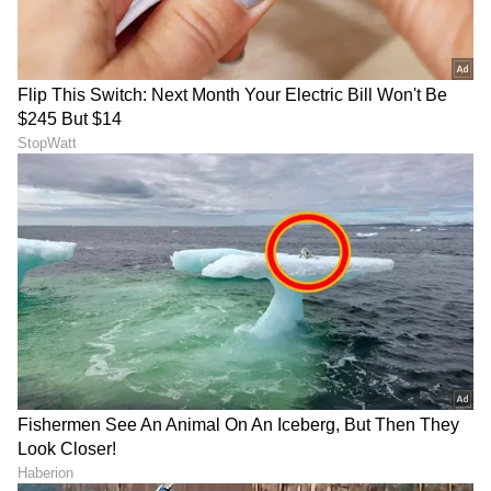
ಟ್ರಂಪ್ ಐತಿಹಾಸಿಕ ಒಪ್ಪಂದ | India US
Trade Deal | Party Rounds