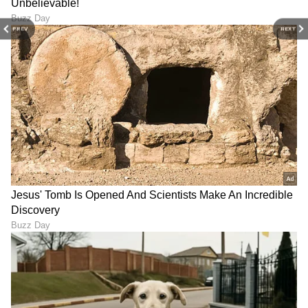
Vinegar) ಬಳಸಿ ತೊಳೆದರೆ ಬ್ಯಾಕ್ಟೀರಿಯಾ ನಾಶವಾಗಿ
PREV
NEXT
ಟವೆಲ್ ಮತ್ತೆ ಫ್ರೆಶ್ ಆಗುತ್ತದೆ.
LATEST VIDEOS