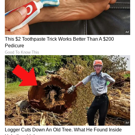
5
5
Image Credit :
Chatgpt
ನೆನಪಿರಲಿ
ನೆನಪಿರಲಿ
ನಿಮ್ಮ ಟವೆಲ್‌ನಿಂದ ಒಂದು ರೀತಿಯ ಬ್ಯಾಡ್ ಸ್ಮೆಲ್ (Musty
Odor) ಬರುತ್ತಿದೆ ಎಂದರೆ ಅದರಲ್ಲಿ ಈಗಾಗಲೇ ಬ್ಯಾಕ್ಟೀರಿಯಾ
ಬೆಳೆದಿದೆ ಎಂದರ್ಥ. ಅಂತಹ ಸಂದರ್ಭದಲ್ಲಿ ಟವೆಲ್ ಅನ್ನು
ಬಿಸಿ ನೀರು ಮತ್ತು ಒಂದು ಕಪ್ ಬಿಳಿ ವಿನೆಗರ್ (White