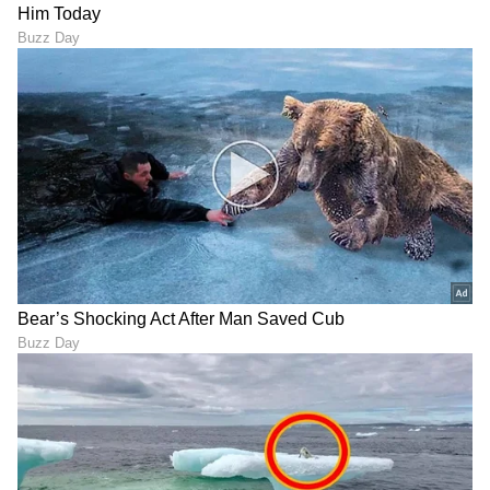
ಆರೋಗ್ಯ
, ಸೌಂದರ್ಯ, ಫಿಟ್‌ನೆಸ್,
ಕಿಚನ್ ಟಿಪ್ಸ್‌
,
ಸಂಬಂಧ,
ಫ್ಯಾಷನ್
,
ರೆಸಿಪಿ
ಅಪ್ಡೇಟ್‌ಗಳಿಗಾಗಿ
ಏಷ್ಯಾನೆಟ್ ಸುವರ್ಣ ನ್ಯೂಸ್‌ ಫಾಲೋ ಮಾಡಿ.
ಸಂಪೂರ್ಣ ಮಾಹಿತಿ ಒಂದೇ ಕ್ಲಿಕ್‌ನಲ್ಲಿ ಲಭ್ಯ. ಏಷ್ಯಾನೆಟ್
ಸುವರ್ಣ ನ್ಯೂಸ್ ಅಧಿಕೃತ ಆ್ಯಪ್ ಡೌನ್‌ಲೋಡ್ ಮಾಡಿ
ಹಾಗು ಎಲ್ಲಾ ಅಪ್‌ಡೇಟ್ ಗಳನ್ನು ಪಡೆಯಿರಿ.