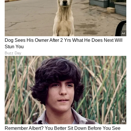
ABOUT THE AUTHOR
Ashwini HR
AH
ಮಲೆನಾಡಿನ ಹೆಬ್ಬಾಗಿಲು ಶಿವಮೊಗ್ಗದ ಸ್ಥಳೀಯ ದಿನಪತ್ರಿಕೆ
'ಕ್ರಾಂತಿದೀಪ'ದಲ್ಲಿ ಉಪ ಸಂಪಾದಕಿಯಾಗಿ ವೃತ್ತಿ ಜೀವನ ಪ್ರಾರಂಭ.
ಪತ್ರಿಕೋದ್ಯಮದಲ್ಲಿ 14 ವರ್ಷಗಳ ಅನುಭವ. ರಾಜ್ಯಮಟ್ಟದ
ದಿನಪತ್ರಿಕೆಗಳಲ್ಲಿ ಹಾಗೂ ವೆಬ್‌ಸೈಟ್‌ಗಳಲ್ಲಿ ರಾಜಕೀಯ, ಮನರಂಜನೆ,
ಜೀವನಶೈಲಿ
ಶಿಕ್ಷಣ, ಆರೋಗ್ಯ, ಟ್ರೆಂಡಿಂಗ್‌, ಲೈಫ್‌ಸ್ಟೈಲ್‌ ಕುರಿತಾದ ವಿಷಯಗಳ
ಮಹಿಳೆಯರು
ಲೇಖನಗಳನ್ನು ಬರೆದಿದ್ದೇನೆ.ಪ್ರಸ್ತುತ ಸುವರ್ಣ ಡಿಜಿಟಲ್‌ ತಂಡದ
ಭಾಗವಾಗಿ ವೃತ್ತಿ ಜೀವನ ಮುಂದುವರಿಸುತ್ತಿದ್ದೇನೆ.