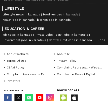
LIFESTYLE
Lifestyle news in kannada
food recipes in kannada
health tips in kannada
kitchen tips in kannada
EDUCATION & CAREER
job news in kannada
Private Jobs
bank jobs in karnataka
Government jobs in karnataka
Central Govt Jobs in Kannada
IT Jobs
About Website
About Tv
Terms Of Use
Privacy Policy
CSAM Policy
Complaint Redressal - Website
Complaint Redressal - TV
Compliance Report Digital
Investors
FOLLOW US ON
DOWNLOAD APP
© Copyright 2026 Asianxt Digital Technologies Private Limited (Formerly