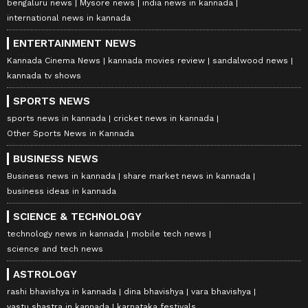
bengaluru news
Mysore news
india news in kannada
international news in kannada
ENTERTAINMENT NEWS
Kannada Cinema News
kannada movies review
sandalwood news
kannada tv shows
SPORTS NEWS
sports news in kannada
cricket news in kannada
Other Sports News in Kannada
BUSINESS NEWS
Business news in kannada
share market news in kannada
business ideas in kannada
SCIENCE & TECHNOLOGY
technology news in kannada
mobile tech news
science and tech news
ASTROLOGY
rashi bhavishya in kannada
dina bhavishya
vara bhavishya
vastu shastra in kannada
karnataka festivals