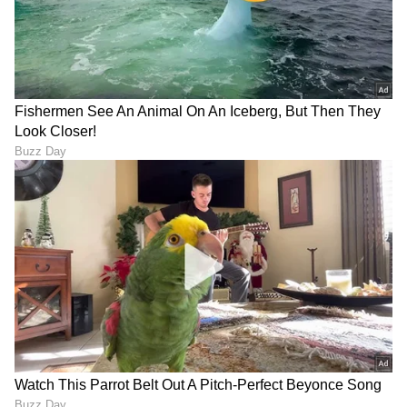
DOWNLOAD APP
RECOMMENDED STORIES
Silver Bracelet: ಫ್ಲೋರಲ್
ಜೀರೋ TO ಹೀರೋ,
ಸಿಲ್ವರ್ ಡಿಸೈನ್‌ನ ಆಕರ್ಷಕ
ಮೈಸೂರಿನಿಂದ ಅಮೆರಿಕಾ.. 'ಧರೆಗೆ
ಆಯ್ಕೆಗಳು, ನೋಡಿದ್ರೆ ಫಿದಾ
ದೊಡ್ಡಣ್ಣ' ಆಗಿರೋ ರಾಕಿಂಗ್
ಆಗ್ತೀರಾ!
ಸ್ಟಾರ್ ಯಶ್ ಹಿಂದಿರೋ ಸೀಕ್ರೆಟ್