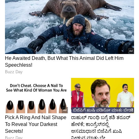
4
5
Image Credit :
Chatgpt
ಯಾವಾಗ ತಕ್ಷಣ ತೊಳೆಯಬೇಕು?