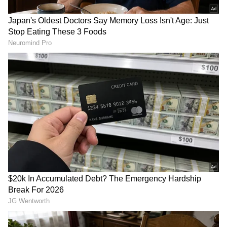
Image Credit :
Chatgpt
ತಜ್ಞರು ಏನು ಹೇಳುತ್ತಾರೆ?
ತಜ್ಞರು ಏನು ಹೇಳುತ್ತಾರೆ?
3-4 ಬಾರಿ ಬಳಸ್ಬೋದು
ಪ್ರಸಿದ್ಧ ಕ್ಲೀನಿಂಗ್ ಸಂಸ್ಥೆಯ ತಜ್ಞರಾದ ಸಾಚಾ ಡನ್ ಅವರ
ಪ್ರಕಾರ, ನೀವು ಸ್ನಾನದ ನಂತರ ಟವೆಲ್ ಅನ್ನು
ಸಂಪೂರ್ಣವಾಗಿ ಒಣಗಲು ಹಾಕಿದರೆ, ಅದನ್ನು 3 ರಿಂದ 4
ಬಾರಿ ಬಳಸಿದ ನಂತರ ತೊಳೆಯಬಹುದು. ಟವೆಲ್‌ಗಳು
ತೇವಾಂಶವನ್ನು ಹಿಡಿದಿಟ್ಟುಕೊಳ್ಳುವುದರಿಂದ, ಅವು ನೋಡಲು
ಕೊಳಕಾಗಿ ಕಾಣದಿದ್ದರೂ ಬ್ಯಾಕ್ಟೀರಿಯಾಗಳು ಬೆಳೆಯುವ
ಸಾಧ್ಯತೆ ಇರುತ್ತದೆ.