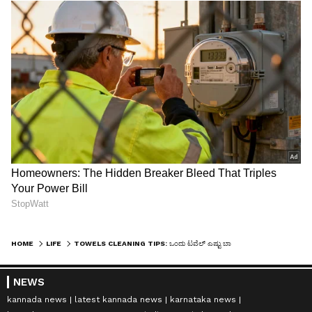
HOME
LIFE
TOWELS CLEANING TIPS: ಒಂದು ಟವೆಲ್ ಎಷ್ಟು ಬಾರಿ ಬಳಸಿದ ನಂತ್ರ ತೊಳಿಬೇಕು?, ಉತ್ತರ ಗೊತ್ತಾದ್ರೆ ಖುಷಿಯಾಗ್ತೀರಿ!
NEWS
kannada news
latest kannada news
karnataka news