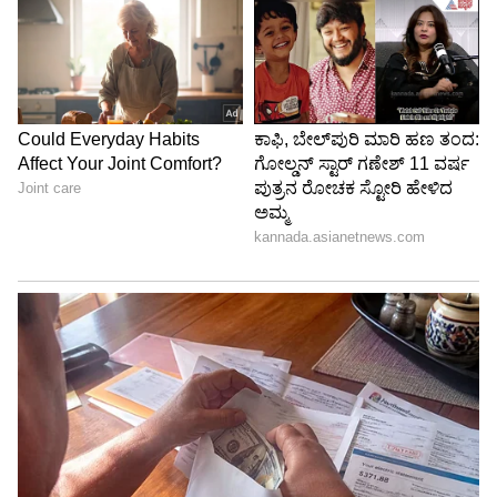
4
5
Image Credit :
Getty
2. ಬಿಳಿ ವಿನೆಗರ್ ಮತ್ತು ಡಿಶ್ ಸೋಪ್ (White Vinegar