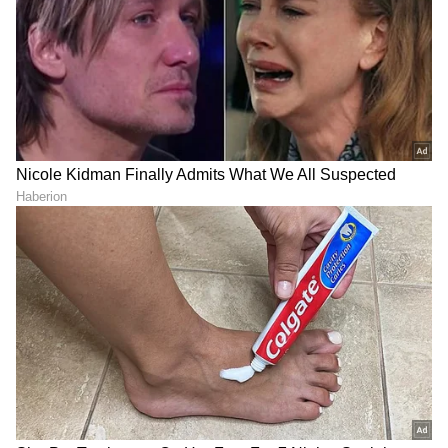
ಈ ಪದಾರ್ಥ ಸೇರಿಸಿ ಒಗ್ಗರಣೆ
ಗೋಡೆ ಮೇಲೆ ಮಕ್ಕಳು
ಹಾಕಿ.. ಮುಖ ಮಾತ್ರವಲ್ಲ
ಗೀಚಿದ್ದಾರಾ? ಬಟ್ಟೆಗೆ ಚ್ಯೂಯಿಂಗ್​
ಗೋಡೆಗೂ ಎಣ್ಣೆ ಸಿಡಿಯಲ್ಲ
ಗಮ್ ಅಂಟಿದ್ಯಾ? ಚಸ್ಮಕ್ಕೆ ಗೀರು
ಬಿದ್ದಿದ್ಯಾ? ಚಿಂತೆ ಬಿಡಿ
LATEST VIDEOS
"ರಾಜಕೀಯ ಬೇಡ, ಸಿನಿಮಾನೇ ಪ್ರಾಣ":
ಕನಕೋತ್ಸವದಲ್ಲಿ ರಿಷಬ್ ಶೆಟ್ಟಿ | Rishab
Shetty speech | Suvarna News
ಶೇ.50 ರಿಂದ ಶೇ.18 ಕ್ಕೆ TAX ಇಳಿಕೆ: ಮೋದಿ-
ಟ್ರಂಪ್ ಐತಿಹಾಸಿಕ ಒಪ್ಪಂದ | India US
Trade Deal | Party Rounds