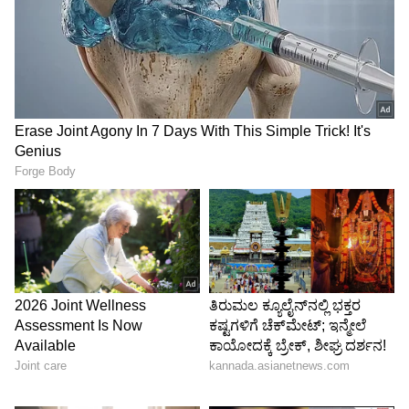
ಯಾವುದೇ ಹಾನಿ ಮಾಡದೆಯೇ ಅದರೊಳಗೆ
ಅಂಟಿಕೊಂಡಿರುವ ಗಟ್ಟಿಯಾದ ಕೊಳೆಯನ್ನು ಕೆರೆದು
ಹೊರಹಾಕುತ್ತವೆ.
ಹೀಗೆ ಮಾಡಿ:
ಕಪ್ಪಗಾಗಿರುವ ತವಾದ ಮೇಲೆ 2 ಚಮಚ ಉಪ್ಪು
ಮತ್ತು 1 ಚಮಚ ಬೇಕಿಂಗ್ ಸೋಡಾ ಹಾಕಿ, ಅದರ ಮೇಲೆ
ಸ್ವಲ್ಪ ನೀರನ್ನು ಚಿಮುಕಿಸಿ. 15 ನಿಮಿಷಗಳ ಕಾಲ ಇದನ್ನು ಹಾಗೇ
ಬಿಟ್ಟು ನಂತರ ನೀರಿನಿಂದ ತೊಳೆಯಿರಿ. ತವಾದ ಮೇಲೆ
ಜಮೆಯಾಗಿದ್ದ ಗಟ್ಟಿ ಕೊಳೆಯು ಸಡಿಲವಾಗಿ ಹೊರಬರುವುದನ್ನು
ನೀವು ಕಾಣಬಹುದು.