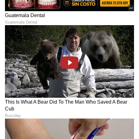
ಹಂತವು ತುಂಬಾ ಸುಲಭವಾಗುತ್ತದೆ. ತವಾ ಇನ್ನು ಸ್ವಲ್ಪ
ಉಗುರುಬೆಚ್ಚಗಿರುವಾಗಲೇ ಒಂದು ಉತ್ತಮ ಸ್ಟೀಲ್ ಸ್ಕ್ರಬ್ಬರ್
(ಸ್ಟೀಲ್ ನಾರು) ಅಥವಾ ಪ್ಯೂಮಿಸ್ ಸ್ಟೋನ್ (Pumice
Stone) ತೆಗೆದುಕೊಳ್ಳಿ.
*ಅದರ ಮೇಲೆ ಸ್ವಲ್ಪ ಪಾತ್ರೆ ತೊಳೆಯುವ ಸೋಪನ್ನು ಹಚ್ಚಿ,
ತವಾವನ್ನು ವೃತ್ತಾಕಾರದಲ್ಲಿ (Circular Motion) ಉಜ್ಜಲು
ಪ್ರಾರಂಭಿಸಿ.
ವಿನೆಗರ್ ಮತ್ತು ಉಪ್ಪಿನ ಪ್ರಭಾವದಿಂದಾಗಿ ಮೊದಲು ಕಲ್ಲಿನಂತೆ
ಗಟ್ಟಿಯಾಗಿದ್ದ ಕಲೆಗಳು, ಈಗ ಅತ್ಯಂತ ಸುಲಭವಾಗಿ
ಬಿಟ್ಟುಕೊಳ್ಳುತ್ತವೆ. ಇದರ ನಂತರ ತವಾವನ್ನು ಸ್ವಚ್ಛವಾದ ಬಿಸಿ
ನೀರಿನಿಂದ ತೊಳೆದರೆ ತವಾ ಹೊಸದರಂತೆ ಮಿನುಗುತ್ತದೆ.