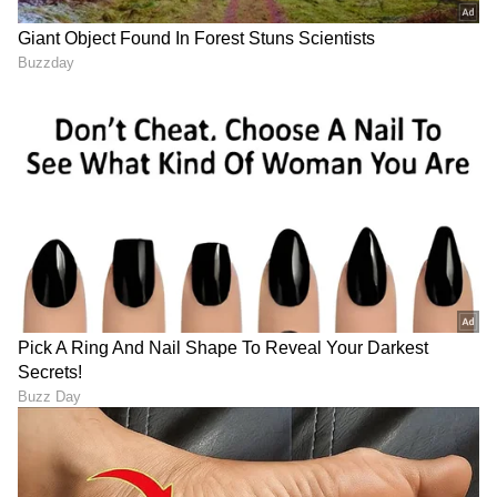
ABOUT THE AUTHOR
Ashwini HR
AH
ಮಲೆನಾಡಿನ ಹೆಬ್ಬಾಗಿಲು ಶಿವಮೊಗ್ಗದ ಸ್ಥಳೀಯ ದಿನಪತ್ರಿಕೆ
'ಕ್ರಾಂತಿದೀಪ'ದಲ್ಲಿ ಉಪ ಸಂಪಾದಕಿಯಾಗಿ ವೃತ್ತಿ ಜೀವನ ಪ್ರಾರಂಭ.
ಪತ್ರಿಕೋದ್ಯಮದಲ್ಲಿ 14 ವರ್ಷಗಳ ಅನುಭವ. ರಾಜ್ಯಮಟ್ಟದ
ದಿನಪತ್ರಿಕೆಗಳಲ್ಲಿ ಹಾಗೂ ವೆಬ್‌ಸೈಟ್‌ಗಳಲ್ಲಿ ರಾಜಕೀಯ, ಮನರಂಜನೆ,
ಜೀವನಶೈಲಿ
ಶಿಕ್ಷಣ, ಆರೋಗ್ಯ, ಟ್ರೆಂಡಿಂಗ್‌, ಲೈಫ್‌ಸ್ಟೈಲ್‌ ಕುರಿತಾದ ವಿಷಯಗಳ
ಅಡುಗೆಮನೆ ಸಲಹೆಗಳು
ಮಹಿಳೆಯರು
ಲೇಖನಗಳನ್ನು ಬರೆದಿದ್ದೇನೆ.ಪ್ರಸ್ತುತ ಸುವರ್ಣ ಡಿಜಿಟಲ್‌ ತಂಡದ
ಭಾಗವಾಗಿ ವೃತ್ತಿ ಜೀವನ ಮುಂದುವರಿಸುತ್ತಿದ್ದೇನೆ.
ಆರೋಗ್ಯ
, ಸೌಂದರ್ಯ, ಫಿಟ್‌ನೆಸ್,
ಕಿಚನ್ ಟಿಪ್ಸ್‌
,
ಸಂಬಂಧ,
ಫ್ಯಾಷನ್
,
ರೆಸಿಪಿ
ಅಪ್ಡೇಟ್‌ಗಳಿಗಾಗಿ
ಏಷ್ಯಾನೆಟ್ ಸುವರ್ಣ ನ್ಯೂಸ್‌ ಫಾಲೋ ಮಾಡಿ.
ಸಂಪೂರ್ಣ ಮಾಹಿತಿ ಒಂದೇ ಕ್ಲಿಕ್‌ನಲ್ಲಿ ಲಭ್ಯ. ಏಷ್ಯಾನೆಟ್
ಸುವರ್ಣ ನ್ಯೂಸ್ ಅಧಿಕೃತ ಆ್ಯಪ್ ಡೌನ್‌ಲೋಡ್ ಮಾಡಿ