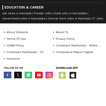
EDUCATION & CAREER
job news in kannada
Private Jobs
bank jobs in karnataka
Government jobs in karnataka
Central Govt Jobs in Kannada
IT Jobs
About Website
About Tv
Terms Of Use
Privacy Policy
CSAM Policy
Complaint Redressal - Website
Complaint Redressal - TV
Compliance Report Digital
Investors
FOLLOW US ON
DOWNLOAD APP
© Copyright 2026 Asianxt Digital Technologies Private Limited (Formerly
known as Asianet News Media & Entertainment Private Limited) | All Rights
Reserved