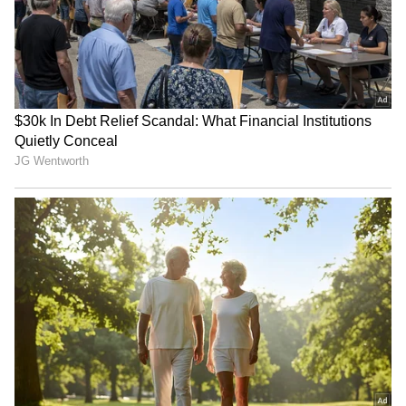
Related Articles
ಹಿಟ್ಟು ಕಲಸುವಾಗ ನೀರಿನ ಜೊತೆ ಈ ಒಂದು ಪದಾರ್ಥ
ಬೆರೆಸಿದ್ರೆ ಚಪಾತಿ ರಾತ್ರಿಯಾದ್ರೂ ಹೂವ ಇದ್ದಂಗೆ ಇರುತ್ತೆ
ಒಂದೇ ಒಂದು ಚಿಕ್ಕ ಟ್ರಿಕ್.. ಕೆಲವೇ ನಿಮಿಷದಲ್ಲಿ
ಸಡಿಲವಾದ ಕುಕ್ಕರ್‌ ರಬ್ಬರ್ ಪೂರ್ತಿ ಟೈಟ್ ಆಗುತ್ತದೆ!