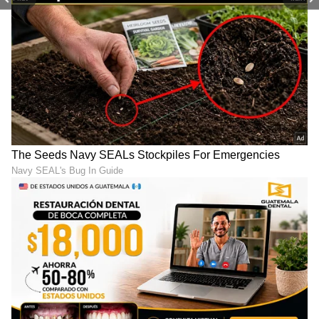
ಮೇಲೆ ಜಮೆಯಾಗಿದ್ದ ಕಪ್ಪು ಪೊರೆಯು ತನ್ನಷ್ಟಕ್ಕೆ ತಾನೇ ಎದ್ದು
ಬರಲು ಪ್ರಾರಂಭಿಸುತ್ತದೆ. ನಂತರ ಇದನ್ನು ನಾರ್ಮಲ್ ಡಿಶ್
ವಾಶ್ ಸೋಪಿನಿಂದ ತೊಳೆದುಕೊಳ್ಳಿ.
5
5
Image Credit :
AI Image
ಅಂತಿಮವಾಗಿ ಹೀಗೆ ಸ್ವಚ್ಛಗೊಳಿಸಿ (Final Cleaning)
ಅಂತಿಮವಾಗಿ ಹೀಗೆ ಸ್ವಚ್ಛಗೊಳಿಸಿ (Final Cleaning)
*ತವಾದಿಂದ ಕಪ್ಪಗಿನ ಪದರವು ಸಡಿಲವಾದ ನಂತರ ಕೊನೆಯ