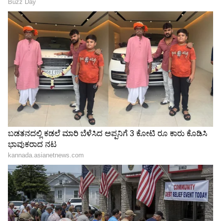
ಮೇಲೆ ಒಂದು ಕಪ್ಪು ಮತ್ತು ಅತ್ಯಂತ ಹಠಮಾರಿ (ಜಿಡ್ಡು)
ಪದರವು ಜಮೆಯಾಗುತ್ತದೆ. ನಂತರ ಇದನ್ನು ಎಷ್ಟೇ ನಾರ್ಮಲ್
ಲಿಕ್ವಿಡ್ ಅಥವಾ ಸೋಪಿನಿಂದ ಉಜ್ಜಿದರೂ ಈ ಕಪ್ಪು ಕಲೆಗಳು
ಹೋಗುವುದಿಲ್ಲ. ಹೆಚ್ಚಿನ ಜನರು ಇದನ್ನು ಸ್ವಚ್ಛಗೊಳಿಸಲು
ಗಂಟೆಗಟ್ಟಲೆ ಶ್ರಮಪಡುತ್ತಾರೆ, ಆದರೂ ತವಾ ಸಂಪೂರ್ಣವಾಗಿ
ಕ್ಲೀನ್ ಆಗುವುದಿಲ್ಲ. ಒಂದು ವೇಳೆ ನಿಮ್ಮ ಮನೆಯ ತವಾ ಕೂಡ
ಸುಟ್ಟು ಪೂರ್ತಿ ಕಪ್ಪಗಾಗಿದ್ದರೆ, ಇನ್ನು ಮುಂದೆ ಚಿಂತಿಸಬೇಕಾದ
ಅಗತ್ಯವಿಲ್ಲ. ನೀವು ಕೆಳಗೆ ನೀಡಿರುವ ಕೆಲವು ಸುಲಭ
ಹ್ಯಾಕ್ಸ್‌ಗಳನ್ನು ಅನುಸರಿಸಬಹುದು.