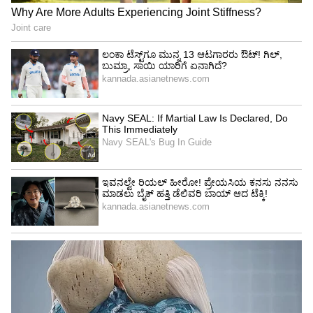
3
5
Image Credit :
Getty
1. ಉಪ್ಪು ಮತ್ತು ಅಡುಗೆ ಸೋಡಾ (Salt and Soda)
1. ಉಪ್ಪು ಮತ್ತು ಅಡುಗೆ ಸೋಡಾ (Salt and Soda)
ತವಾದ ಮೇಲಿರುವ ಹಠಮಾರಿ ಕಪ್ಪಗಿನ ಪದರವನ್ನು
ಕತ್ತರಿಸಲು ನಿಮ್ಮ ಅಡುಗೆಮನೆಯಲ್ಲಿರುವ ಉಪ್ಪು ಅತ್ಯಂತ
ಪರಿಣಾಮಕಾರಿ ಆಯುಧವಾಗಿದೆ. ದಪ್ಪ ಉಪ್ಪಿನಲ್ಲಿ
'ಅಬ್ರೇಸಿವ್' ಗುಣಗಳಿರುತ್ತವೆ. ಇವು ತವಾದ ಮೇಲ್ಮೈಗೆ