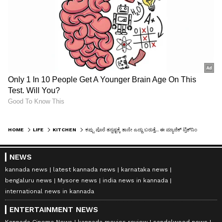
HOME
LIFE
KITCHEN
ಕಪ್ಪು ಪೊರೆ ತನ್ನಷ್ಟಕ್ಕೆ ತಾನೇ ಎದ್ದು ಬರುತ್ತೆ.. ಈ ಮ್ಯಾಜಿಕ್ ಟ್ರಿಕ್‌ನಿಂದ ಹಾಳಾದ ತವಾವನ್ನು ಹೊಸದರಂತೆ ಮಾಡ್ಬೋದು
NEWS
kannada news
latest kannada news
karnataka news
bengaluru news
Mysore news
india news in kannada
international news in kannada
ENTERTAINMENT NEWS
Kannada Cinema News
kannada movies review
sandalwood news