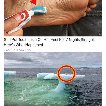
ಹಾಗು ಎಲ್ಲಾ ಅಪ್‌ಡೇಟ್ ಗಳನ್ನು ಪಡೆಯಿರಿ.
DOWNLOAD APP