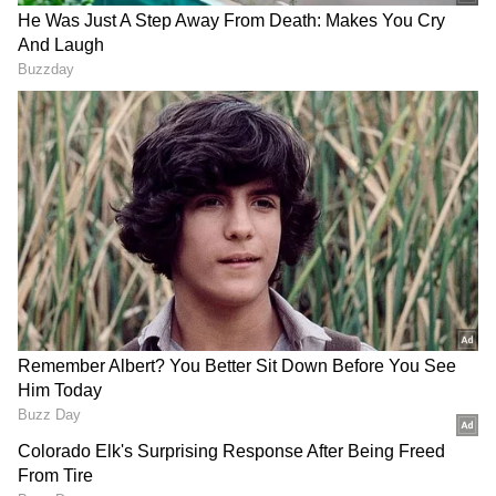
2
5
Image Credit :
AI Image
ತವಾ ಕಪ್ಪಗಾಗಲು ಕಾರಣವೇನು?
ತವಾ ಕಪ್ಪಗಾಗಲು ಕಾರಣವೇನು?
ಬೆಳಗ್ಗೆ ಚಪಾತಿ ಮಾಡುವುದರಿಂದ ಹಿಡಿದು ಮಧ್ಯಾಹ್ನ ಅಥವಾ
ರಾತ್ರಿ ರೊಟ್ಟಿ/ಆಮ್ಲೆಟ್ ಮಾಡುವವರೆಗೆ ಅಡುಗೆಮನೆಯಲ್ಲಿ
ತವಾದ ಬಳಕೆ ಅತ್ಯಂತ ಹೆಚ್ಚಾಗಿರುತ್ತದೆ. ನಿರಂತರವಾಗಿ ಎಣ್ಣೆ,
ತುಪ್ಪ ಮತ್ತು ಬೆಂಕಿಯ ಸಂಪರ್ಕದಲ್ಲಿ ಇರುವುದರಿಂದ ತವಾದ