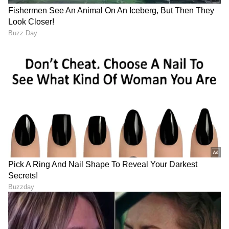
RECOMMENDED STORIES
ಫ್ರಿಡ್ಜ್ ಬಳಕೆಯ ಈ ಸತ್ಯಗಳು
ಕಬ್ಬಿಣ Vs ನಾನ್‌ಸ್ಟಿಕ್ ? ಯಾವ
ನಿಮಗೆ ತಿಳಿದಿದೆಯೇ? ತಾಪಮಾನ,
ಕಾವಲಿ ಮೇಲೆ ದೋಸೆ ಟೇಸ್ಟಿ
ಸ್ವಚ್ಛತೆ, ಬಳಕೆ ಟಿಪ್ಸ್
ಆಗುತ್ತೆ? ಎರಡರಲ್ಲಿ ಬೆಸ್ಟ್
ಯಾವುದು?