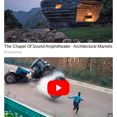
ಸಂಪೂರ್ಣವಾಗಿ ಹೊಸದರಂತೆ ಹೊಳೆಯುವಂತೆ
ಮಾಡಬಹುದು.
ಸಮಗ್ರ ಸುದ್ದಿ ಮೂಲವನ್ನಾಗಿ asianet suvarna news ಅನ್ನು
ಆಯ್ಕೆ ಮಾಡಿಕೊಳ್ಳಿ