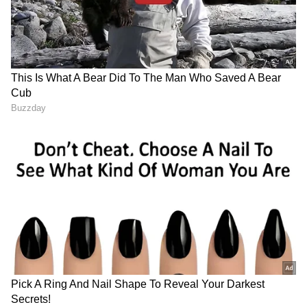
ಇದನ್ನೂ ಓದಿ:
ಮಗ ದೂರ ಹೋದದ್ದಕ್ಕೆ ಮೆದುಳೇ ಕೆಲಸ
ಮಾಡ್ತಿಲ್ಲ ಅಂದ್ರು ಈ ತಾಯಿ! ಫ್ರಿಡ್ಜ್‌ನಲ್ಲಿ ಏನಿಟ್ಟಿದ್ದಾರೆ
ನೋಡಿ
LATEST VIDEOS