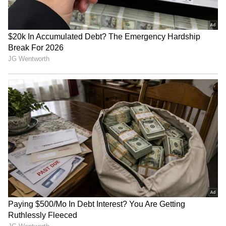
5
Image Credit :
Chatgpt
3. ತಪ್ಪಲಿದೆ ಉಜ್ಜಿ ತೊಳೆಉಉವ ಕೆಲಸ
ಜಾಮ್ ಬಾಟಲಿ ಸೋರುವುದು, ಹಾಲಿನ ಹನಿಗಳು ಅಥವಾ
ತರಕಾರಿಗಳ ಎಲೆಗಳು ಉದುರಿ ಫ್ರಿಡ್ಜ್‌ನ ಶೆಲ್ಫ್‌ಗಳು
ಯಾವಾಗಲೂ ಕಲೆಯಾಗುತ್ತವೆ. ಶೆಲ್ಫ್‌ಗಳ ಮೇಲೆ ಟಿಶ್ಯೂ
ಪೇಪರ್‌ಗಳನ್ನು ಹರಡಿಟ್ಟರೆ, ಈ ಸೋರಿಕೆಯನ್ನು ಅದೇ
ಹೀರಿಕೊಳ್ಳುತ್ತದೆ. ವಾರಕ್ಕೊಮ್ಮೆ ಆ ಪೇಪರ್ ತೆಗೆದು ಹೊಸ
ಪೇಪರ್ ಹಾಕಿದರೆ ಸಾಕು. ಫ್ರಿಡ್ಜ್ ಅನ್ನು ಕಷ್ಟಪಟ್ಟು ಉಜ್ಜಿ
ತೊಳೆಯುವ ಕೆಲಸ ತಪ್ಪುತ್ತದೆ!