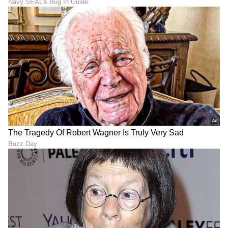
ಶೇ.50 ರಿಂದ ಶೇ.18 ಕ್ಕೆ TAX ಇಳಿಕೆ: ಮೋದಿ-
ಟ್ರಂಪ್ ಐತಿಹಾಸಿಕ ಒಪ್ಪಂದ | India US
Trade Deal | Party Rounds