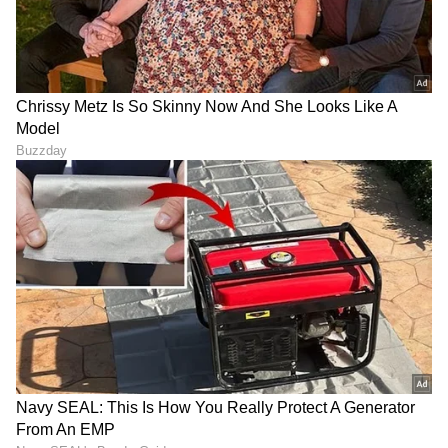
ರುಚಿಯಂತೂ ಅಬ್ಬಬ್ಬಾ..!
ಟಾಯ್ಲೆಟ್ ಹೊಚ್ಚಹೊಸದರಂತೆ
ಆಗುತ್ತೆ; ಇಂದೇ ಟ್ರೈ ಮಾಡಿ!
ಡಬ್ಬದಲ್ಲಿಟ್ಟ ಬೆಲ್ಲ ನೀರಾಗಿದ್ಯಾ? ಈ
10 ಕೆಜಿ ಚಿಕನ್‌ನಿಂದ 15 ಕೆಜಿಯಷ್ಟು
ಟ್ರಿಕ್ಸ್ ಮೂಲಕ ವರ್ಷ ಪೂರ್ತಿ
ಅಡುಗೆ ಮಾಡಿ! ಅತಿಥಿಗಳಿಗೆ
ಫ್ರೆಶ್ ಆಗಿರಿಸಿ
ಬಡಿಸಲು ಅಜ್ಜಿಯರ ಕಾಲದ
ಫೇಮಸ್ ಟ್ರಿಕ್
LATEST VIDEOS
"ರಾಜಕೀಯ ಬೇಡ, ಸಿನಿಮಾನೇ ಪ್ರಾಣ":
ಕನಕೋತ್ಸವದಲ್ಲಿ ರಿಷಬ್ ಶೆಟ್ಟಿ | Rishab
Shetty speech | Suvarna News