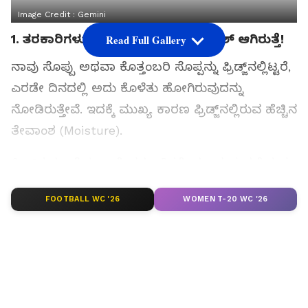
Image Credit :
Gemini
1. ತರಕಾರಿಗಳು ಕೊಳೆಯಲ್ಲ, ಹೆಚ್ಚು ದಿನ ಫ್ರೆಶ್ ಆಗಿರುತ್ತೆ!
Read Full Gallery
ನಾವು ಸೊಪ್ಪು ಅಥವಾ ಕೊತ್ತಂಬರಿ ಸೊಪ್ಪನ್ನು ಫ್ರಿಡ್ಜ್‌ನಲ್ಲಿಟ್ಟರೆ,
ಎರಡೇ ದಿನದಲ್ಲಿ ಅದು ಕೊಳೆತು ಹೋಗಿರುವುದನ್ನು
ನೋಡಿರುತ್ತೇವೆ. ಇದಕ್ಕೆ ಮುಖ್ಯ ಕಾರಣ ಫ್ರಿಡ್ಜ್‌ನಲ್ಲಿರುವ ಹೆಚ್ಚಿನ
ತೇವಾಂಶ (Moisture).
ಫ್ರಿಡ್ಜ್‌ನ ತಣ್ಣನೆಯ ಗಾಳಿ, ತರಕಾರಿಗಳಿಂದ ಬರುವ ಹಬೆಯನ್ನು
ಮತ್ತೆ ನೀರಾಗಿ (Condensation) ಪರಿವರ್ತಿಸಿ ಅವುಗಳ
FOOTBALL WC '26
WOMEN T-20 WC '26
ಮೇಲೆ ಕೂರುವಂತೆ ಮಾಡುತ್ತದೆ. ಇದರಿಂದ ಬ್ಯಾಕ್ಟೀರಿಯಾ
ಮತ್ತು ಫಂಗಸ್ (Mold) ಬೆಳೆದು, ತರಕಾರಿಗಳು ಬೇಗನೆ
ಕೊಳೆಯುತ್ತವೆ.
ವೈಜ್ಞಾನಿಕ ಸತ್ಯ: ನೀವು ತರಕಾರಿ ಇಡುವ ಬ್ಯಾಗ್ ಅಥವಾ
ಫ್ರಿಡ್ಜ್‌ನ ಡ್ರಾಯರ್‌ನಲ್ಲಿ (Crisper Drawer) ಒಂದು ಟಿಶ್ಯೂ