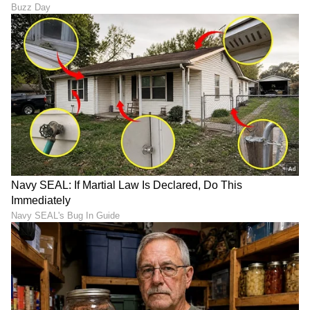
ಆರೋಗ್ಯ
, ಸೌಂದರ್ಯ, ಫಿಟ್‌ನೆಸ್,
ಕಿಚನ್ ಟಿಪ್ಸ್‌
,
ಸಂಬಂಧ,
ಫ್ಯಾಷನ್
,
ರೆಸಿಪಿ
ಅಪ್ಡೇಟ್‌ಗಳಿಗಾಗಿ
ಏಷ್ಯಾನೆಟ್ ಸುವರ್ಣ ನ್ಯೂಸ್‌ ಫಾಲೋ ಮಾಡಿ.
ಸಂಪೂರ್ಣ ಮಾಹಿತಿ ಒಂದೇ ಕ್ಲಿಕ್‌ನಲ್ಲಿ ಲಭ್ಯ. ಏಷ್ಯಾನೆಟ್
ಸುವರ್ಣ ನ್ಯೂಸ್ ಅಧಿಕೃತ ಆ್ಯಪ್ ಡೌನ್‌ಲೋಡ್ ಮಾಡಿ
ಹಾಗು ಎಲ್ಲಾ ಅಪ್‌ಡೇಟ್ ಗಳನ್ನು ಪಡೆಯಿರಿ.