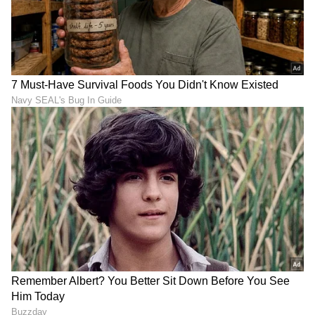
ABOUT THE AUTHOR
Mahmad Rafik
MR
ಮಹ್ಮದ್ ರಫಿಕ್ ವಿಜಯಪುರದ ಬೇನಾಳ RC ಗ್ರಾಮದವನು. ಪಬ್ಲಿಕ್
ಟಿವಿ ಡಿಜಿಟಲ್, ನ್ಯೂಸ್ 18 ಕನ್ನಡ, ಇದೀಗ ಏಷ್ಯಾನೆಟ್ ಕನ್ನಡ ಸೇರಿ
ಡಿಜಿಟಲ್ ಮಾಧ್ಯಮದಲ್ಲಿ 8 ವರ್ಷಗಳ ಅನುಭವ. ಎಂ.ಕಾಂ. ಓದಿ
ಕೆಲಸ ಆರಂಭಿಸಿದ್ದು ಖಾಸಗಿ ಬ್ಯಾಂಕ್‌ವೊಂದರಲ್ಲಿ. ಆಕರ್ಷಿಸಿದ್ದು
ಅಡುಗೆಮನೆ ಸಲಹೆಗಳು
ಪತ್ರಿಕೋದ್ಯಮ. ಯಾವ ಟಾಪಿಕ್ ಕೊಟ್ಟರೂ ಬರೆಯಬಲ್ಲೆ. ಓಟಿಟಿ
ಜೀವನಶೈಲಿ
ಮೂವಿ ನೋಡೋದು ಇಷ್ಟ.