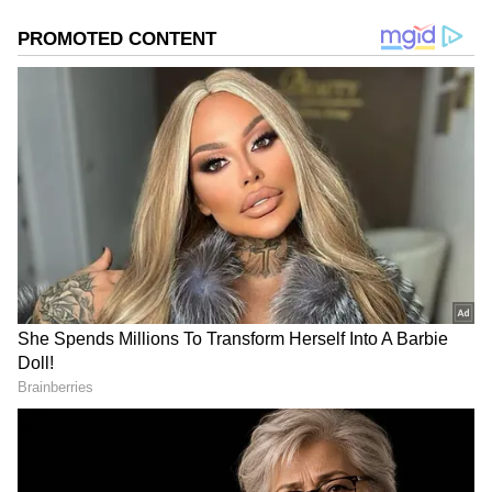
ಪೇಪರ್ ಇಟ್ಟರೆ, ಅದು ಸ್ಪಾಂಜ್‌ನಂತೆ ಹೆಚ್ಚುವರಿ
ತೇವಾಂಶವನ್ನು ಹೀರಿಕೊಳ್ಳುತ್ತದೆ. ಅಮೆರಿಕದ ಆಹಾರ ಮತ್ತು
ಔಷಧ ಆಡಳಿತ (FDA) ಪ್ರಕಾರ, ಈ ತೇವಾಂಶ ನಿಯಂತ್ರಣವು
ತರಕಾರಿಗಳು ಕೊಳೆಯುವ ಸಾಧ್ಯತೆಯನ್ನು 68% ರಷ್ಟು ಕಡಿಮೆ
ಮಾಡುತ್ತದೆ!
ಸಮಗ್ರ ಸುದ್ದಿ ಮೂಲವನ್ನಾಗಿ asianet suvarna news ಅನ್ನು
ಆಯ್ಕೆ ಮಾಡಿಕೊಳ್ಳಿ