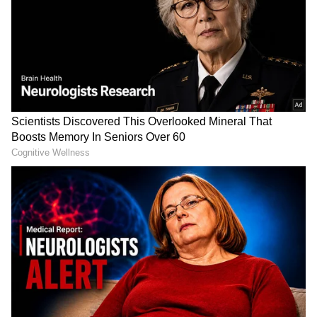
2
5
Image Credit :
Chatgpt
2. ಆಹಾರದ ವಾಸನೆ
ಕೆಲವೊಮ್ಮೆ ಫ್ರಿಡ್ಜ್ ತೆರೆದ ತಕ್ಷಣ ಮೀನು, ಈರುಳ್ಳಿ ಅಥವಾ
ಯಾವುದೋ ಹಳಸಿದ ಆಹಾರದ ಕೆಟ್ಟ ವಾಸನೆ ಬರುತ್ತದೆ.