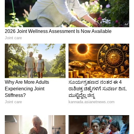
Image Credit :
Chatgpt
ಫ್ರಿಡ್ಜ್‌ನಲ್ಲಿ ಟಿಶ್ಯೂ ಪೇಪರ್ ಇರಿಸುವ ಸರಿಯಾದ ವಿಧಾನ
ಫ್ರಿಡ್ಜ್‌ನಲ್ಲಿ ಟಿಶ್ಯೂ ಪೇಪರ್ ಇಡಲು ಒಂದು ಸರಿಯಾದ
ವಿಧಾನವಿದೆ. ಅದನ್ನು ಈ ಕೆಳಗಿನ ಹಂತಗಳ ಮೂಲಕ
ಮಾಡಬಹುದು:
1. ತರಕಾರಿಗಳನ್ನು ತೊಳೆದು, ಚೆನ್ನಾಗಿ ಒಣಗಿಸಿ:
ತರಕಾರಿಗಳನ್ನು ತಂದ ತಕ್ಷಣ ತೊಳೆದು, ಸ್ವಲ್ಪವೂ ನೀರಿಲ್ಲದಂತೆ
ಸಂಪೂರ್ಣವಾಗಿ ಒಣಗಿಸಬೇಕು. ಒದ್ದೆಯಾದ ತರಕಾರಿಗಳ
ಮೇಲೆ ಟಿಶ್ಯೂ ಪೇಪರ್ ಇಟ್ಟರೆ ಅದು ಬೇಗ
ಹರಿದುಹೋಗುತ್ತದೆ.
2. ಟಿಶ್ಯೂ ಪೇಪರ್ ಲೈನಿಂಗ್ ಮಾಡಿ:
ತರಕಾರಿ ಇಡುವ