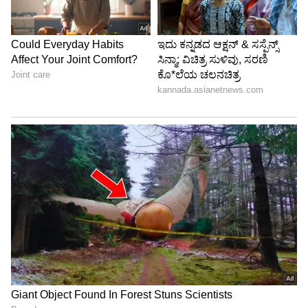
ಪ್ಲಾಸ್ಟಿಕ್ ಕವರ್ ಅಥವಾ ಫ್ರಿಡ್ಜ್‌ನ ಕೆಳಗಿರುವ ತರಕಾರಿ
ಡ್ರಾಯರ್ (Crisper Drawer) ಒಳಗೆ ಎರಡು ಪದರ ಟಿಶ್ಯೂ
ಪೇಪರ್ ಹರಡಿ.
3. ಆಗಾಗ ಪರಿಶೀಲಿಸಿ ಮತ್ತು ಬದಲಾಯಿಸಿ:
ಪ್ರತಿ 3-4
ದಿನಗಳಿಗೊಮ್ಮೆ ಟಿಶ್ಯೂ ಪೇಪರ್ ಮುಟ್ಟಿ ನೋಡಿ. ಅದು ಹೆಚ್ಚು
ತೇವಾಂಶ ಹೀರಿಕೊಂಡು ಒದ್ದೆಯಾಗಿದ್ದರೆ, ಅದನ್ನು ತೆಗೆದು
ಹೊಸ ಒಣ ಟಿಶ್ಯೂ ಪೇಪರ್ ಇಡಿ.
ಇದನ್ನೂ ಓದಿ:
ಕಾರ್ಡ್‌ಬೋರ್ಡ್, ಕ್ಲೇ ಬಳಸಿ ಫ್ರಿಡ್ಜ್‌ಗೆ
ಮಾಡಿ ಸುಂದರವಾದ ಯೂನಿಕ್ ಮ್ಯಾಗ್ನೆಟ್ಸ್
5
5