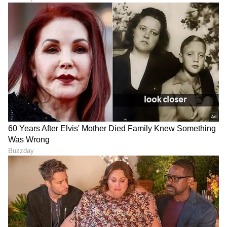
DOWNLOAD APP
RECOMMENDED STORIES
Bhindi Chips: ಕ್ರಿಸ್ಪಿ ಬೆಂಡೆಕಾಯಿ
Toilet Cleaning Shocking
ಚಿಪ್ಸ್ ಮಾಡೋದು ಸಖತ್‌ ಸುಲಭ;
Tips: ಕೇವಲ 5 ರೂಪಾಯಿಗೆ