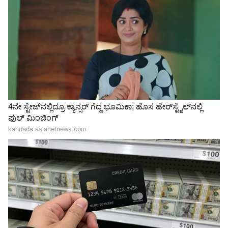
Related Articles
Makeover Hacks: ನಿಮ್ಮ ಹಳೆಯ ಫ್ರಿಡ್ಜ್ ಹೊಸದರಂತೆ
ಮಾಡಲು 3 ಸುಲಭ ಸೂಪರ್ ಐಡಿಯಾಗಳು
ಕರೆಂಟ್ ಬಿಲ್ ಏಕಾಏಕಿ ಜಾಸ್ತಿಯಾಗಿದೆಯಾ? ಫ್ರಿಡ್ಜ್
ಬಳಕೆಯಲ್ಲಿ ಈ ತಪ್ಪುಗಳಿದೆಯೇ ನೋಡಿ!
3