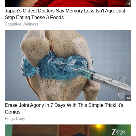
ಟಿಶ್ಯೂ ಪೇಪರ್‌ನಲ್ಲಿರುವ ಸೆಲ್ಯುಲೋಸ್ ಫೈಬರ್‌ಗಳು
(Cellulose Fibers) ಗಾಳಿಯಲ್ಲಿನ ತೇವಾಂಶ ಮಾತ್ರವಲ್ಲ,
ಕೆಟ್ಟ ವಾಸನೆಗೆ ಕಾರಣವಾಗುವ ಆವಿಯಾಗುವ
ಸಂಯುಕ್ತಗಳನ್ನು (Volatile Compounds) ಕೂಡ
ಹೀರಿಕೊಳ್ಳುತ್ತವೆ. ಫ್ರಿಡ್ಜ್‌ನ ಮೂಲೆಯಲ್ಲಿ ಹೊಸ ಟಿಶ್ಯೂ
ಪೇಪರ್ ರೋಲ್ ಇಡುವುದು ಹೋಟೆಲ್‌ಗಳಲ್ಲಿ ಬಳಸುವ
ಒಂದು ಸೀಕ್ರೆಟ್ ಟ್ರಿಕ್.