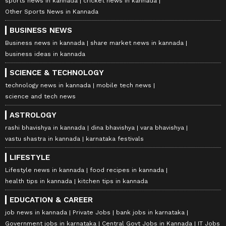
sports news in kannada
cricket news in kannada
Other Sports News in Kannada
BUSINESS NEWS
Business news in kannada
share market news in kannada
business ideas in kannada
SCIENCE & TECHNOLOGY
technology news in kannada
mobile tech news
science and tech news
ASTROLOGY
rashi bhavishya in kannada
dina bhavishya
vara bhavishya
vastu shastra in kannada
karnataka festivals
LIFESTYLE
Lifestyle news in kannada
food recipes in kannada
health tips in kannada
kitchen tips in kannada
EDUCATION & CAREER
job news in kannada
Private Jobs
bank jobs in karnataka
Government jobs in karnataka
Central Govt Jobs in Kannada
IT Jobs