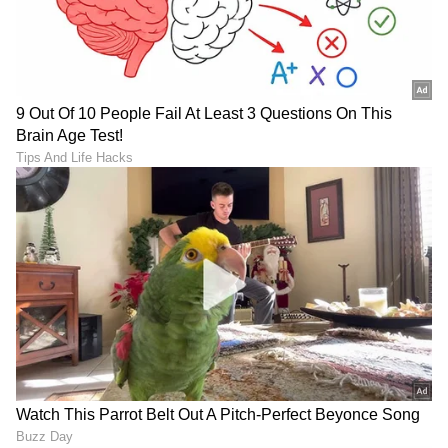
ಸಂಪೂರ್ಣ ಮಾಹಿತಿ ಒಂದೇ ಕ್ಲಿಕ್‌ನಲ್ಲಿ ಲಭ್ಯ. ಏಷ್ಯಾನೆಟ್
ಸುವರ್ಣ ನ್ಯೂಸ್ ಅಧಿಕೃತ ಆ್ಯಪ್ ಡೌನ್‌ಲೋಡ್ ಮಾಡಿ
ಹಾಗು ಎಲ್ಲಾ ಅಪ್‌ಡೇಟ್ ಗಳನ್ನು ಪಡೆಯಿರಿ.
ABOUT THE AUTHOR
Mahmad Rafik
MR
ಮಹ್ಮದ್ ರಫಿಕ್ ವಿಜಯಪುರದ ಬೇನಾಳ RC ಗ್ರಾಮದವನು. ಪಬ್ಲಿಕ್
ಟಿವಿ ಡಿಜಿಟಲ್, ನ್ಯೂಸ್ 18 ಕನ್ನಡ, ಇದೀಗ ಏಷ್ಯಾನೆಟ್ ಕನ್ನಡ ಸೇರಿ
ಡಿಜಿಟಲ್ ಮಾಧ್ಯಮದಲ್ಲಿ 8 ವರ್ಷಗಳ ಅನುಭವ. ಎಂ.ಕಾಂ. ಓದಿ
ಕೆಲಸ ಆರಂಭಿಸಿದ್ದು ಖಾಸಗಿ ಬ್ಯಾಂಕ್‌ವೊಂದರಲ್ಲಿ. ಆಕರ್ಷಿಸಿದ್ದು
ಜೀವನಶೈಲಿ
ಪತ್ರಿಕೋದ್ಯಮ. ಯಾವ ಟಾಪಿಕ್ ಕೊಟ್ಟರೂ ಬರೆಯಬಲ್ಲೆ. ಓಟಿಟಿ
ಅಡುಗೆಮನೆ ಸಲಹೆಗಳು
ಮೂವಿ ನೋಡೋದು ಇಷ್ಟ.