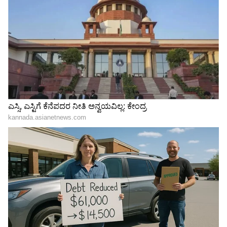
Related Articles
ಫ್ರಿಡ್ಜ್‌ ಬಳಸುವಾಗ ಮರೆತೂ ಈ ತಪ್ಪು ಮಾಡ್ಬೇಡಿ,
ಇಲ್ಲದಿದ್ರೆ ಕೂಲಿಂಗ್ ಕಡಿಮೆಯಾಗಿ ಕರೆಂಟ್ ಬಿಲ್
ಹೆಚ್ಚಾಗುತ್ತೆ
Mind It: ವಾಸ್ತು ಶಾಸ್ತ್ರದ ಪ್ರಕಾರ ಫ್ರಿಡ್ಜ್‌ ಮೇಲೆ ಈ