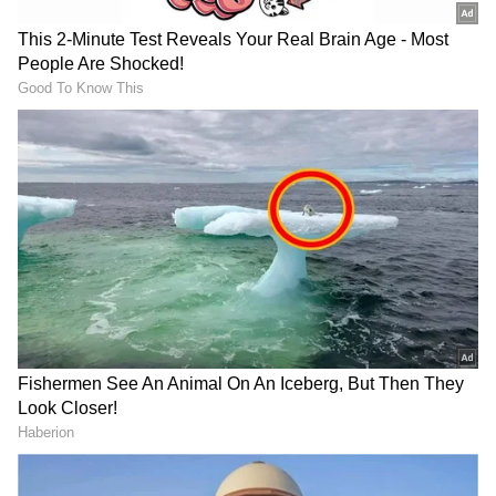
ನಿಮ್ಮ ಫ್ರಿಡ್ಜ್‌ನ ಗಾತ್ರಕ್ಕೆ ತಕ್ಕಂತೆ ಸ್ಟಿಕ್ಕರ್ ಕತ್ತರಿಸಿ ಅಂಟಿಸಿ.
ಸಾಲಿಡ್ ಬಣ್ಣ, ಮಾರ್ಬಲ್ ಪ್ರಿಂಟ್, ಹೂವಿನ ವಿನ್ಯಾಸ
ಅಥವಾ ಫಂಕಿ ಗ್ರಾಫಿಕ್ಸ್‌ನಂತಹ ನಿಮ್ಮಿಷ್ಟದ ಶೈಲಿಯನ್ನು ಆಯ್ಕೆ
ಮಾಡಬಹುದು. ಚಾಕ್‌ಬೋರ್ಡ್ ಸ್ಟಿಕ್ಕರ್ ಅಂಟಿಸಿ, ಅದರ
ಮೇಲೆ ನೋಟ್ಸ್ ಅಥವಾ ದಿನಸಿ ಪಟ್ಟಿ ಬರೆಯಲು ಸಹ
ಬಳಸಬಹುದು. ಇದು ಕಡಿಮೆ ವೆಚ್ಚದಲ್ಲಿ ತ್ವರಿತ ಮೇಕ್ಓವರ್
ನೀಡುತ್ತದೆ. ಹಳೆಯ, ಗೀರು ಬಿದ್ದ ಫ್ರಿಡ್ಜ್ ಅನ್ನು ಆಧುನಿಕವಾಗಿ
ಪರಿವರ್ತಿಸಲು ಈ ವಾಲ್‌ಪೇಪರ್ ಐಡಿಯಾ ಉತ್ತಮ
ಮಾರ್ಗವಾಗಿದೆ.