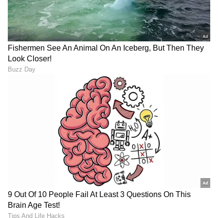
Green Saree: ಹಸಿರು ಸೀರೆಗೆ
ತನ್ನ ಬಳಿ ₹25 ಕೋಟಿ ಆಸ್ತಿ
ಯಾವ ಕಿವಿಯೋಲೆ ಬೆಸ್ಟ್? 7
ಇದ್ದರೂ, ಅಪ್ಪನ ₹45 ಲಕ್ಷ ಸಾಲ
ಸುಂದರ ಆಯ್ಕೆಗಳು ಇಲ್ಲಿವೆ
ತೀರಿಸಲು ನಯಾಪೈಸೆ ಕೊಡದೆ
ಬೀದಿಗೆ ತಳ್ಳಿದ ಮಗಳು!
ಬಾತ್‌ರೂಂನಲ್ಲಿ ಪಾಚಿ ಕಾಟವೇ?
IRCTC ಹೊಸ ವೆಬ್‌ಸೈಟ್‌ ಬೀಟಾ
ಈಸಿಯಾಗಿ ಕ್ಲೀನ್ ಮಾಡೋಕೆ ಈ
ಆವೃತ್ತಿ ರಿಲೀಸ್‌: ಕ್ಯಾಪ್ಚಾ ಕಿರಿಕಿರಿ
ಸೂಪರ್ ಟ್ರಿಕ್ಸ್ ಟ್ರೈ ಮಾಡಿ
ಇಲ್ಲ, ಟಿಕೆಟ್ ಬುಕಿಂಗ್ ಇನ್ಮುಂದೆ
ಮತ್ತಷ್ಟು ಸುಲಭ
LATEST VIDEOS