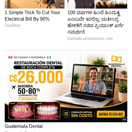
3. ಎಲ್ಇಡಿ ಲೈಟಿಂಗ್ ಮೂಲಕ ಸ್ಟೈಲಿಶ್ ಟಚ್!
ನಿಮ್ಮ ಫ್ರಿಡ್ಜ್ ಹಳೆಯದಾಗಿದ್ದು, ಬೋರಿಂಗ್ ಎನಿಸುತ್ತಿದ್ದರೆ,
ಅದರ ಪಕ್ಕದಲ್ಲಿ ಎಲ್ಇಡಿ ಲೈಟ್ಸ್ ಮತ್ತು ಸಣ್ಣ ಗಿಡಗಳನ್ನು
ಇಟ್ಟು ಆಧುನಿಕ ನೋಟ ನೀಡಬಹುದು. ಫ್ರಿಡ್ಜ್‌ನ ಅಂಚುಗಳಲ್ಲಿ
ಬ್ಯಾಟರಿ ಚಾಲಿತ ಎಲ್ಇಡಿ ಸ್ಟ್ರಿಪ್ ಲೈಟ್‌ಗಳನ್ನು
ಅಳವಡಿಸಬಹುದು. ಇದು ಪ್ರೀಮಿಯಂ ಮತ್ತು ಸೊಗಸಾದ
ನೋಟವನ್ನು ನೀಡುತ್ತದೆ. ಫ್ರಿಡ್ಜ್‌ನ ಮೇಲೆ ಅಥವಾ ಪಕ್ಕದಲ್ಲಿ
ಸಣ್ಣ ಕೃತಕ ಗಿಡಗಳು ಅಥವಾ ಮಿನಿ ವಾಸ್ ಇಟ್ಟರೆ,
ಅಡುಗೆಮನೆಯೇ ತಾಜಾವಾಗಿ ಕಾಣುತ್ತದೆ.
ಬೇಕಿದ್ದರೆ, DIY ಬಟ್ಟೆ ಅಥವಾ ಫ್ಯಾನ್ಸಿ ಕವರ್ ಹಾಕಿ ಫ್ರಿಡ್ಜ್
ಅನ್ನು ಇನ್ನಷ್ಟು ಸುಂದರವಾಗಿ ಕಾಣುವಂತೆ ಮಾಡಬಹುದು.
ಫ್ರಿಡ್ಜ್‌ನ ಸುತ್ತಮುತ್ತಲಿನ ಸ್ಥಳವು ತಾಜಾ ಮತ್ತು ಸುಂದರವಾಗಿ
ಕಾಣುತ್ತದೆ. ಎಲ್ಇಡಿ ಲೈಟ್‌ಗಳಿಂದ ರಾತ್ರಿ ವೇಳೆಯೂ ಫ್ರಿಡ್ಜ್