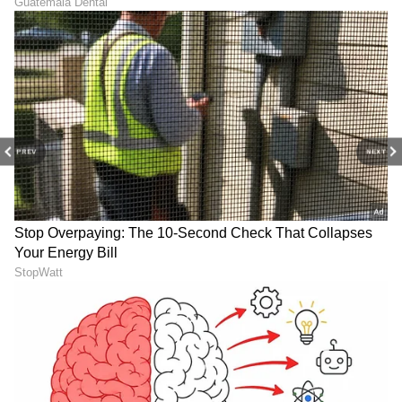
ಸ್ಟೈಲಿಶ್ ಆಗಿ ಕಾಣುತ್ತದೆ ಮತ್ತು ಅಡುಗೆಮನೆಯ ನೋಟವೂ
ಸುಧಾರಿಸುತ್ತದೆ.
LATEST VIDEOS
PREV
NEXT
ಆರೋಗ್ಯ
, ಸೌಂದರ್ಯ, ಫಿಟ್‌ನೆಸ್,
ಕಿಚನ್ ಟಿಪ್ಸ್‌
,
ಸಂಬಂಧ,
ಫ್ಯಾಷನ್
,
ರೆಸಿಪಿ
ಅಪ್ಡೇಟ್‌ಗಳಿಗಾಗಿ
ಏಷ್ಯಾನೆಟ್ ಸುವರ್ಣ ನ್ಯೂಸ್‌ ಫಾಲೋ ಮಾಡಿ.