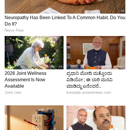
4
4
Image Credit :
X