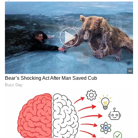
"ರಾಜಕೀಯ ಬೇಡ, ಸಿನಿಮಾನೇ ಪ್ರಾಣ":
ಕನಕೋತ್ಸವದಲ್ಲಿ ರಿಷಬ್ ಶೆಟ್ಟಿ | Rishab
Shetty speech | Suvarna News
ಶೇ.50 ರಿಂದ ಶೇ.18 ಕ್ಕೆ TAX ಇಳಿಕೆ: ಮೋದಿ-
ಟ್ರಂಪ್ ಐತಿಹಾಸಿಕ ಒಪ್ಪಂದ | India US
Trade Deal | Party Rounds