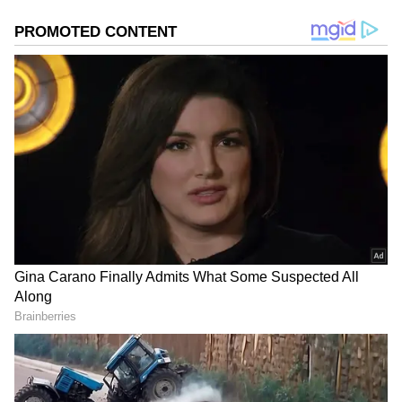
ಐಡಿಯಾಗಳು ಇಲ್ಲಿವೆ!
ಸಮಗ್ರ ಸುದ್ದಿ ಮೂಲವನ್ನಾಗಿ asianet suvarna news ಅನ್ನು
ಆಯ್ಕೆ ಮಾಡಿಕೊಳ್ಳಿ