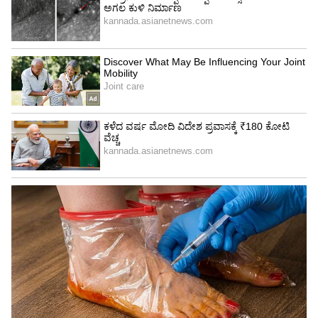
(ಉದಾಹರಣೆಗೆ, ಟ್ರಾವೆಲ್ ಮ್ಯಾಗ್ನೆಟ್‌ಗಳು, ಕೋಟ್ಸ್, ಮಿನಿ
ಫೋಟೋ ಫ್ರೇಮ್‌ಗಳು). ಫ್ರಿಡ್ಜ್ ಹ್ಯಾಂಡಲ್ ಅನ್ನು ರಿಬ್ಬನ್,
ಹಗ್ಗ ಅಥವಾ ಉಣ್ಣೆಯ ನೂಲಿನಿಂದ ಸುತ್ತಿ ಹೊಸ ವಿನ್ಯಾಸ
ನೀಡಬಹುದು.
ಮಾರುಕಟ್ಟೆಯಲ್ಲಿ ಫ್ರಿಡ್ಜ್ ಹ್ಯಾಂಡಲ್ ಕವರ್‌ಗಳು ಸಹ
ಲಭ್ಯವಿವೆ. ಅವು ನಿಮ್ಮ ಫ್ರಿಡ್ಜ್‌ಗೆ ಸ್ಟೈಲಿಶ್ ಲುಕ್ ನೀಡುವುದರ
ಜೊತೆಗೆ, ಕೈಯ ಕೊಳೆ ತಾಗದಂತೆ ರಕ್ಷಿಸುತ್ತವೆ. ಹೆಚ್ಚಿನ
ಶ್ರಮವಿಲ್ಲದೆ ಫ್ರಿಡ್ಜ್‌ಗೆ ಹೊಸ ಮತ್ತು ಕಸ್ಟಮೈಸ್ ಮಾಡಿದ
ನೋಟ ಸಿಗುತ್ತದೆ. ಮ್ಯಾಗ್ನೆಟ್‌ಗಳು ಮತ್ತು ಅಲಂಕಾರಗಳನ್ನು
ಆಗಾಗ್ಗೆ ಬದಲಾಯಿಸುತ್ತಿರಬಹುದು. ಇದರಿಂದ, ಕೆಲವು
ತಿಂಗಳಿಗೊಮ್ಮೆ ಫ್ರಿಡ್ಜ್ ಹೊಸದಾಗಿ ಕಾಣುತ್ತದೆ.