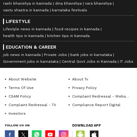
rashi bhavishya in kannada
dina bhavishya
vara bhavishya
vastu shastra in kannada
karnataka festivals
LIFESTYLE
Lifestyle news in kannada
food recipes in kannada
health tips in kannada
kitchen tips in kannada
EDUCATION & CAREER
job news in kannada
Private Jobs
bank jobs in karnataka
Government jobs in karnataka
Central Govt Jobs in Kannada
IT Jobs
About Website
About Tv
Terms Of Use
Privacy Policy
CSAM Policy
Complaint Redressal - Website
Complaint Redressal - TV
Compliance Report Digital
Investors
FOLLOW US ON
DOWNLOAD APP