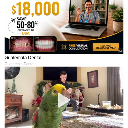
ಸ್ನ್ಯಾಕ್ಸ್ ಆಲೂ ಕಟ್ಲಿ
ಇಲ್ಲ
ದೋಸೆ ಮಾಡೋಕೆ ಆಸೆಯಾದ್ರೂ
ಫ್ರಿಡ್ಜ್‌ನಲ್ಲಿ ಹಳೆಯ ಹಾಲು
ಸೀಯುತ್ತೆ, ಅಂಟಿಕೊಳ್ಳುತ್ತೆ
ಉಳಿದಿದೆಯೇ? ವೇಸ್ಟ್ ಮಾಡ್ಬೇಡಿ,
ಅನ್ನೋ ಚಿಂತೆನಾ.. ಈ ತವಾ
ಹಿರಿಯರು ಹೇಳಿಕೊಟ್ಟ 6 ಸುಲಭ
ತಗೊಂಡ್ರೆ ದಿನಾ ಮಾಡ್ತೀರಿ
ಐಡಿಯಾಗಳಿವು
LATEST VIDEOS
"ರಾಜಕೀಯ ಬೇಡ, ಸಿನಿಮಾನೇ ಪ್ರಾಣ":
ಕನಕೋತ್ಸವದಲ್ಲಿ ರಿಷಬ್ ಶೆಟ್ಟಿ | Rishab
Shetty speech | Suvarna News
ಶೇ.50 ರಿಂದ ಶೇ.18 ಕ್ಕೆ TAX ಇಳಿಕೆ: ಮೋದಿ-