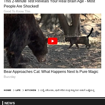
HOME
LIFE
KITCHEN
ಬಜ್ಜಿ, ಪಕೋಡಾ, ಪೂರಿ ಕರಿದ ನಂತ್ರ ಕಪ್ಪಾಗುವ ಅಡುಗೆ ಎಣ್ಣೆಯನ್ನ ಈ ಟ್ರಿಕ್ ಬಳಸಿ 1 ನಿಮಿಷದಲ್ಲಿ ಕ್ಲೀನ್ ಮಾಡಿ
NEWS