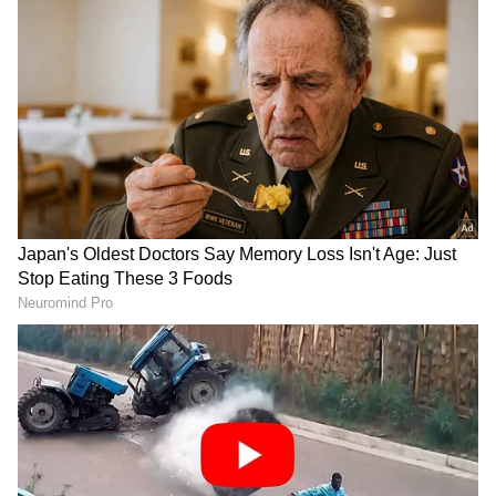
2
4
Image Credit :
Our Own
ಕರಿದ ನಂತರ ಎಣ್ಣೆ ಏಕೆ ಕಪ್ಪಾಗುತ್ತದೆ?
ಕರಿದ ನಂತರ ಎಣ್ಣೆ ಏಕೆ ಕಪ್ಪಾಗುತ್ತದೆ?
ಯಾವುದೇ ಆಹಾರ ಪದಾರ್ಥವನ್ನು ಬಿಸಿ ಎಣ್ಣೆಯಲ್ಲಿ ಕರಿದಾಗ,
ಅದರ ಸಣ್ಣ ಸಣ್ಣ ಕಣಗಳು ಎಣ್ಣೆಯಲ್ಲಿ ಉಳಿದುಕೊಳ್ಳುತ್ತವೆ.