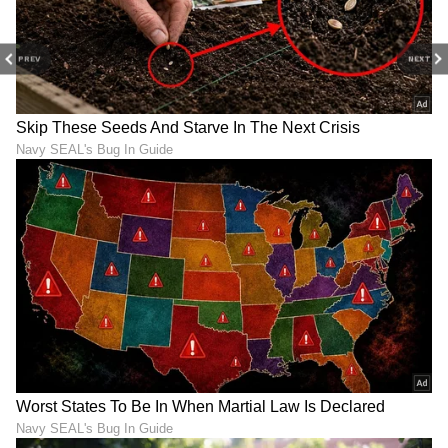
PREV
NEXT
ಆರೋಗ್ಯ
, ಸೌಂದರ್ಯ, ಫಿಟ್‌ನೆಸ್,
ಕಿಚನ್ ಟಿಪ್ಸ್‌
,
ಸಂಬಂಧ,
ಫ್ಯಾಷನ್
,
ರೆಸಿಪಿ
ಅಪ್ಡೇಟ್‌ಗಳಿಗಾಗಿ
ಏಷ್ಯಾನೆಟ್ ಸುವರ್ಣ ನ್ಯೂಸ್‌ ಫಾಲೋ ಮಾಡಿ.
ಸಂಪೂರ್ಣ ಮಾಹಿತಿ ಒಂದೇ ಕ್ಲಿಕ್‌ನಲ್ಲಿ ಲಭ್ಯ. ಏಷ್ಯಾನೆಟ್
ಸುವರ್ಣ ನ್ಯೂಸ್ ಅಧಿಕೃತ ಆ್ಯಪ್ ಡೌನ್‌ಲೋಡ್ ಮಾಡಿ
ಹಾಗು ಎಲ್ಲಾ ಅಪ್‌ಡೇಟ್ ಗಳನ್ನು ಪಡೆಯಿರಿ.
ABOUT THE AUTHOR