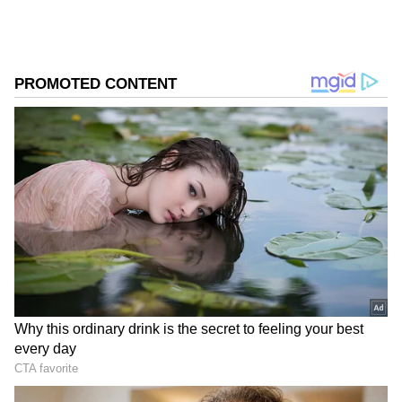
ಸ್ವಚ್ಛಗೊಳಿಸಬಹುದು ಎಂಬುದು ನಿಮಗೆ ಗೊತ್ತೇ? ಆರೋಗ್ಯ
ತಜ್ಞರ ಪ್ರಕಾರ, ಪದೇ ಪದೇ ಬಳಸಿದ ಎಣ್ಣೆ ಆರೋಗ್ಯಕ್ಕೆ
ಹಾನಿಕಾರಕವಾಗಿದೆ. ಆದ್ದರಿಂದ ಯಾವುದೇ ಎಣ್ಣೆಯನ್ನು ಪದೇ
ಪದೇ ಬಳಸುವುದನ್ನು ತಪ್ಪಿಸಬೇಕು.
ಸಮಗ್ರ ಸುದ್ದಿ ಮೂಲವನ್ನಾಗಿ asianet suvarna news ಅನ್ನು
ಆಯ್ಕೆ ಮಾಡಿಕೊಳ್ಳಿ