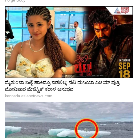
Related Articles
ಬೆಂಡೆಕಾಯಿ ಪಲ್ಯ ಮಾಡುವಾಗ ಈ 1 ಕೆಲಸ ಮಾಡಿ..
ಲೋಳೆನೂ ಆಗಲ್ಲ, ಚೆನ್ನಾಗಿ ಬೇಯುತ್ತೆ, ತುಂಬಾ
ಟೇಸ್ಟಿಯಾಗಿರುತ್ತೆ!
Udupi Rasam Recipe: ಇದನ್ನ ಸೇರಿಸಿ
ಕಾಳುಮೆಣಸಿನ ರಸಂ ಮಾಡಿ.. ರುಚಿ ಡಬ್ಬಲ್ ಆಗೋದು
ಗ್ಯಾರಂಟಿ