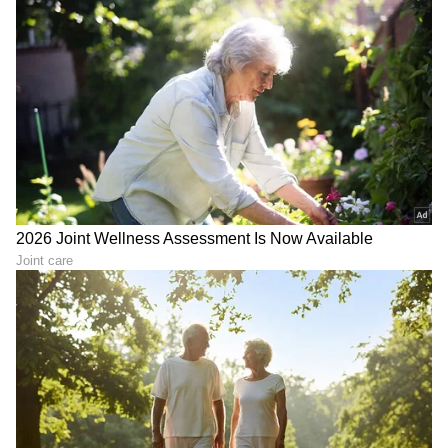
Ashwini HR
AH
ಮಲೆನಾಡಿನ ಹೆಬ್ಬಾಗಿಲು ಶಿವಮೊಗ್ಗದ ಸ್ಥಳೀಯ ದಿನಪತ್ರಿಕೆ
'ಕ್ರಾಂತಿದೀಪ'ದಲ್ಲಿ ಉಪ ಸಂಪಾದಕಿಯಾಗಿ ವೃತ್ತಿ ಜೀವನ ಪ್ರಾರಂಭ.
ಪತ್ರಿಕೋದ್ಯಮದಲ್ಲಿ 14 ವರ್ಷಗಳ ಅನುಭವ. ರಾಜ್ಯಮಟ್ಟದ
ದಿನಪತ್ರಿಕೆಗಳಲ್ಲಿ ಹಾಗೂ ವೆಬ್‌ಸೈಟ್‌ಗಳಲ್ಲಿ ರಾಜಕೀಯ, ಮನರಂಜನೆ,
ಜೀವನಶೈಲಿ
ಶಿಕ್ಷಣ, ಆರೋಗ್ಯ, ಟ್ರೆಂಡಿಂಗ್‌, ಲೈಫ್‌ಸ್ಟೈಲ್‌ ಕುರಿತಾದ ವಿಷಯಗಳ
ಆಹಾರ
ಅಡುಗೆಮನೆ ಸಲಹೆಗಳು
ಮಹಿಳೆಯರು
ಲೇಖನಗಳನ್ನು ಬರೆದಿದ್ದೇನೆ.ಪ್ರಸ್ತುತ ಸುವರ್ಣ ಡಿಜಿಟಲ್‌ ತಂಡದ
ಭಾಗವಾಗಿ ವೃತ್ತಿ ಜೀವನ ಮುಂದುವರಿಸುತ್ತಿದ್ದೇನೆ.