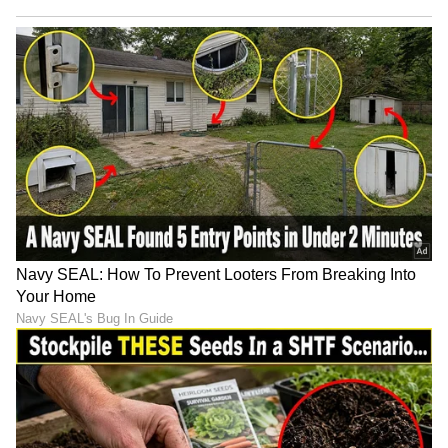
ಅತಿ ಹೆಚ್ಚು ತಾಪಮಾನದಲ್ಲಿ ಕಾಯಿಸುವುದು ಸರಿಯಲ್ಲ. ಹಾಗೆ
ಮಾಡುವುದರಿಂದ ಎಣ್ಣೆಯಲ್ಲಿ ಆರೋಗ್ಯಕ್ಕೆ ಹಾನಿಕಾರಕವಾದ
ಸಂಯುಕ್ತಗಳು (compounds) ರೂಪುಗೊಳ್ಳಬಹುದು.
ಎಣ್ಣೆಯಿಂದ ತೀಕ್ಷ್ಣವಾದ ವಾಸನೆ ಬರಲು ಪ್ರಾರಂಭಿಸಿದರೆ,
ಅದರಲ್ಲಿ ಧೂಮ (ಹೊಗೆ) ಹೆಚ್ಚಾಗಿ ಬರಲಾರಂಭಿಸಿದರೆ
ಅಥವಾ ಬಣ್ಣ ತುಂಬಾ ಗಾಢವಾದರೆ, ಅದನ್ನು ಮತ್ತೆ
ಬಳಸುವುದನ್ನು ತಪ್ಪಿಸಬೇಕು. ಬ್ರೆಡ್ ಮತ್ತು
ಸೋಸುವಿಕೆಯಂತಹ ಸುಲಭವಾದ ಟ್ರಿಕ್ಸ್‌ಗಳಿಂದ ಇದನ್ನು ಸ್ವಲ್ಪ
ಮಟ್ಟಿಗೆ ಸ್ವಚ್ಛಗೊಳಿಸಬಹುದು. ಆದರೆ ಆರೋಗ್ಯವನ್ನು
ಗಮನದಲ್ಲಿಟ್ಟುಕೊಂಡು ತುಂಬಾ ಹಳೆಯ ಅಥವಾ ಪದೇ ಪದೇ
ಕಾಯಿಸಿದ ಎಣ್ಣೆಯನ್ನು ಬಳಸುವುದನ್ನು ತಪ್ಪಿಸಬೇಕು. ಸುರಕ್ಷಿತ
ಮತ್ತು ಸಮತೋಲಿತ ಬಳಕೆಯೇ ಅತ್ಯುತ್ತಮ ಆಯ್ಕೆಯಾಗಿದೆ.
LATEST VIDEOS