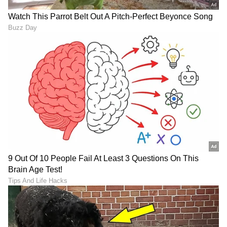
ಟ್ರಂಪ್ ಐತಿಹಾಸಿಕ ಒಪ್ಪಂದ | India US
Trade Deal | Party Rounds