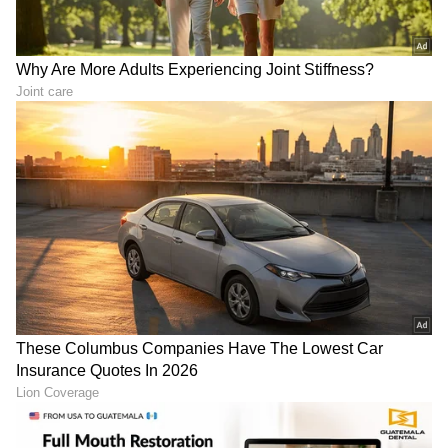
DOWNLOAD APP
RECOMMENDED STORIES
ಅಡುಗೆ ಬರದವರೂ ಚಿಟಿಕೆ
ಬೆಕ್ಕು ಬೇಡ, ಬೋನು ಬೇಡ..
ಹೊಡೆಯುವಷ್ಟರಲ್ಲಿ
ಇದೊಂದು ಟ್ರಿಕ್‌ ಇದ್ರೆ ಸಾಕು..
ಮಾಡಬಹುದಾದ ಸೂಪರ್ ಟೇಸ್ಟಿ
ಮನೆ ಹತ್ರ ಇಲಿ ಸುಳಿಯೋದೂ