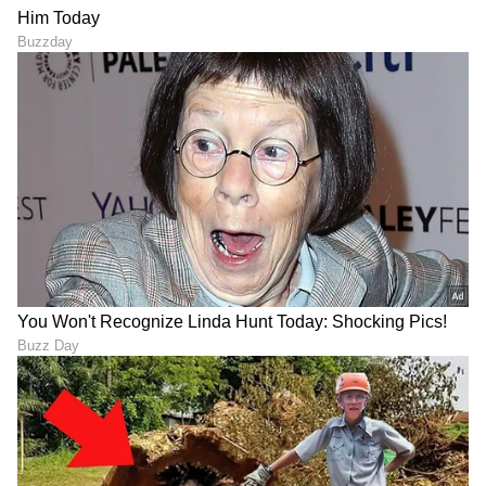
ಬೆಂಗಳೂರಲ್ಲಿ ಜಿಟಿಜಿಟಿ ಮಳೆ: ಈ
ಪ್ರಯಾಣಿಕರಿಗೆ ಗುಡ್‌ನ್ಯೂಸ್‌!
ವೆದರ್‌ನಲ್ಲಿ ಮಜಾ ಮಾಡಲು 5
ಬೆಂಗಳೂರು-ಮುಂಬೈ ವಂದೇ
ಸೂಪರ್ ಐಡಿಯಾಗಳು!
ಭಾರತ್ ಸ್ಲೀಪರ್ ರೈಲು
ಶೀಘ್ರದಲ್ಲೇ: 16 ಗಂಟೆಯಲ್ಲಿ
LATEST VIDEOS
ಪಯಣ
"ರಾಜಕೀಯ ಬೇಡ, ಸಿನಿಮಾನೇ ಪ್ರಾಣ":
ಕನಕೋತ್ಸವದಲ್ಲಿ ರಿಷಬ್ ಶೆಟ್ಟಿ | Rishab
Shetty speech | Suvarna News
ಶೇ.50 ರಿಂದ ಶೇ.18 ಕ್ಕೆ TAX ಇಳಿಕೆ: ಮೋದಿ-
ಟ್ರಂಪ್ ಐತಿಹಾಸಿಕ ಒಪ್ಪಂದ | India US
Trade Deal | Party Rounds