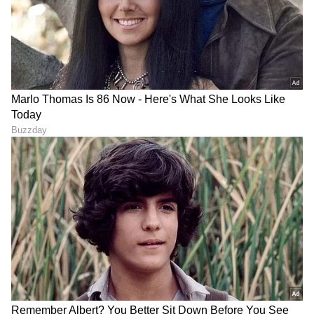
DOWNLOAD APP
RECOMMENDED STORIES
ಬೆಂಗಳೂರಲ್ಲಿ ಇತ್ತು 40 ಎಕರೆ
ಬೆಂಗಳೂರಿನ ತಾಜ್
ಬಂಜರು ಭೂಮಿ.. ಜೈ ಶಾ, VVS
ಹೋಟೆಲ್‌ನಲ್ಲಿ ಕ್ರೂರ ಕೃತ್ಯ..
ಜೋಡೆತ್ತುಗಳಾಗಿ 'ಕ್ರಿಕೆಟ್
ಇಬ್ಬರು ಮದ್ದಾದ ಮಕ್ಕಳ ಜೀವ
ಅರಮನೆ' ಕಟ್ಟಿದ ರೋಚಕ ಸ್ಟೋರಿ
ತೆಗೆದ ಅಪ್ಪ