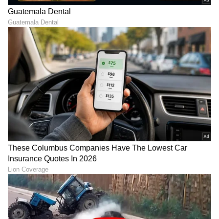
ವಿನಯ್ ಕುಲಕರ್ಣಿ ಪರ ಮತ್ತೊಬ್ಬ ಹಿರಿಯ ವಕೀಲ
ಸಿ.ವಿ.‌ನಾಗೇಶ್‌, ಆಕ್ಷೇಪಣೆ ಸಲ್ಲಿಸದಿದ್ದರೆ ವಿಚಾರಣೆ
ಮುಂದುವರಿಸಲಾಗುವುದು ಎಂಬುದಾಗಿ ನ್ಯಾಯಾಲಯ
ಆದೇಶಿಸಬೇಕು ಎಂದು ಕೋರಿದರು.
ಸಿಬಿಐ ಪರ ವಿಶೇಷ ಸರ್ಕಾರಿ ಅಭಿಯೋಜಕ
ಪಿ.ಪ್ರಸನ್ನಕುಮಾರ್ ಅವರು, ಆಕ್ಷೇಪಣೆಯನ್ನು ಸಂಜೆ ವೇಳೆಗೆ
ನ್ಯಾಯಾಲಯಕ್ಕೆ ಸಲ್ಲಿಸಲಾಗುವುದು ಎಂದು ತಿಳಿಸಿದರು.
ಅದಕ್ಕೆ ಸಿ.ವಿ.ನಾಗೇಶ್‌, ಶಿಕ್ಷೆ ಅಮಾನತಿಗೆ ಮನವಿ
ಮಾಡಲಾಗಿದೆ. ಸಿಬಿಐ ಆಕ್ಷೇಪಣೆ ಸಲ್ಲಿಸದಿದ್ದರೂ
ನ್ಯಾಯಾಲಯ ವಿಚಾರಣೆ ಮುಂದುವರಿಸಬಹುದು‌ ಎಂದರು.
ಆಗ ಪ್ರತಿಕ್ರಿಯಿಸಿದ ಪೀಠ, ವಿನಯ್‌ ಕುಲಕರ್ಣಿ ಮತ್ತು
ಚಂದ್ರಶೇಖರ್‌ ಇಂಡಿ ಅವರ ಶಿಕ್ಷೆ ಅಮಾನತು ಕೋರಿರುವ
ಮನವಿಗಳನ್ನು ರಜಾಕಾಲ ಮುಗಿದ ಬಳಿಕ ವಿಚಾರಣೆ