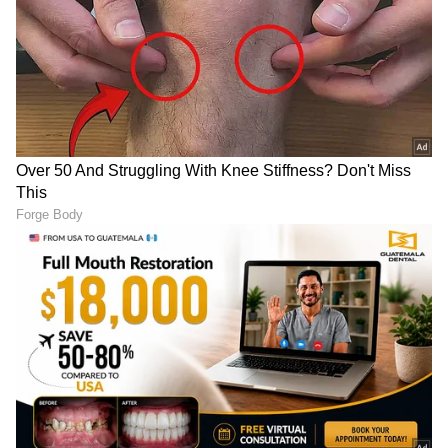
Image Credit :
X
ಜೀವಾವಧಿ ಶಿಕ್ಷೆಗೆ ಗುರಿಯಾಗಿರುವ ವಿನಯ್‌
ಇದಕ್ಕೂ‌‌ ಮುನ್ನ ವಿಚಾರಣೆ ವೇಳೆ ವಿನಯ್ ಕುಲಕರ್ಣಿ ಪರ
ಹಿರಿಯ ವಕೀಲ ಸಿದ್ಧಾರ್ಥ್‌ ಲೂಥ್ರಾ, ಶಿಕ್ಷೆಯಾಗಿರುವುದರಿಂದ
‌ಕುಲಕರ್ಣಿ‌ ಅವರ ಶಾಸಕ ಸ್ಥಾನದಿಂದ ಅನರ್ಹಗೊಂಡಿದ್ದಾರೆ.
ಸದ್ಯ ಖಾಲಿಯಿರುವ ಅವರ ಸ್ಥಾನಕ್ಕೆ ಮಧ್ಯಂತರ
ಚುನಾವಣೆಯನ್ನು ಚುನಾವಣಾ ಆಯೋಗ ಘೋಷಣೆ
ಮಾಡುವ ಸಾಧ್ಯತೆಯಿದೆ. ಹಾಗಾಗಿ, ಚುನಾವಣೆ ಘೋಷಣೆ
ಮಾಡುವುದನ್ನು ತಡೆಯೊಡ್ಡಬೇಕು. ‌ನಮ್ಮ‌ ಮೇಲ್ಮನವಿಗೆ ಸಿಬಿಐ
ಇನ್ನೂ ಆಕ್ಷೇಪಣೆ ಸಲ್ಲಿಸಿಲ್ಲ‌ ಎಂದು ವಿವರಿಸಿದರು.