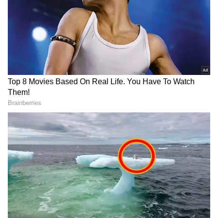
ಟಿಂಗರಿಕರ್ ಹೈಕೋರ್ಟ್‌ಗೆ ಕ್ರಿಮಿನಲ್ ಮೇಲ್ಮನವಿ
ಸಲ್ಲಿಸಿದ್ದಾರೆ. ಜತೆಗೆ ಶಿಕ್ಷೆಯನ್ನು ಅಮಾನತಿನಲ್ಲಿಟ್ಟು‌‌‌‌ ಜಾಮೀನು
ಮಂಜೂರು ಮಾಡಬೇಕು‌‌ ಎಂದು ಮಧ್ಯಂತರ‌‌ ಮನವಿ
ಮಾಡಿದ್ದಾರೆ. ಈ ಪಕ್ರರಣದ ವಿಚಾರಣೆ ವೇಳೆ ಸಿಬಿಐ ಪರ
ವಾದ ಮಂಡಿಸಿದ ಕೇಂದ್ರ ಸರ್ಕಾರದ ಹೆಚ್ಚುವರಿ ಸಾಲಿಸಿಟರ್
ಜನರಲ್ (ಎಎಸ್ ಜಿ)‌ ಎಸ್‌.ವಿ.‌ ರಾಜು‌ ಈ ವಿಚಾರಗಳನ್ನು
ಕೋರ್ಟ್‌ ಗಮನಕ್ಕೆ ತಂದರು.
ಸಮಗ್ರ ಸುದ್ದಿ ಮೂಲವನ್ನಾಗಿ asianet suvarna news ಅನ್ನು
ಆಯ್ಕೆ ಮಾಡಿಕೊಳ್ಳಿ