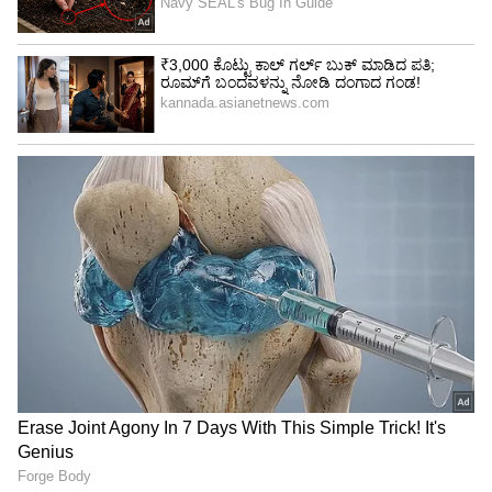
4
6
Image Credit :
Our Own