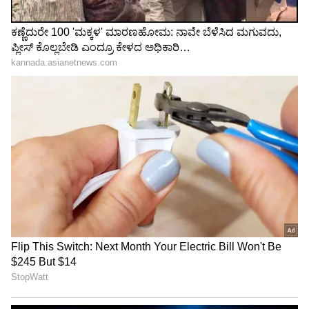
Related Articles
ಯೋಗೇಶ್ ಗೌಡ ಹತ್ಯೆ ಪ್ರಕರಣ: ಜೀವಾವಧಿ ಶಿಕ್ಷೆ ಪ್ರಶ್ನಿಸಿ
ಹೈಕೋರ್ಟ್ ಮೆಟ್ಟಿಲೇರಿದ ವಿನಯ್ ಕುಲಕರ್ಣಿ!
Breaking: ಯೋಗೇಶ್ ಗೌಡ ಹತ್ಯೆ ಪ್ರಕರಣ: ಕೊಲೆಗಾರ
ವಿನಯ್ ಕುಲಕರ್ಣಿ ಸೇರಿ 16 ಮಂದಿಗೆ ಜೀವಾವಧಿ ಶಿಕ್ಷೆ
ಪ್ರಕಟ
3
6
Image Credit :
Asianet News