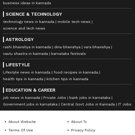
business ideas in kannada
SCIENCE & TECHNOLOGY
technology news in kannada
mobile tech news
science and tech news
ASTROLOGY
rashi bhavishya in kannada
dina bhavishya
vara bhavishya
vastu shastra in kannada
karnataka festivals
LIFESTYLE
Lifestyle news in kannada
food recipes in kannada
health tips in kannada
kitchen tips in kannada
EDUCATION & CAREER
job news in kannada
Private Jobs
bank jobs in karnataka
Government jobs in karnataka
Central Govt Jobs in Kannada
IT Jobs
About Website
About Tv
Terms Of Use
Privacy Policy