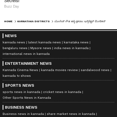
HOME
KARNATAKA DISTRICTS
ಯೋಗೇಶ್ ಗೌಡ ಹತ್ಯೆ ಪ್ರಕರಣ: ಇನ್ಸ್‌ಪೆಕ್ಟರ್‌ ಟಿಂಗರಿಕರ್‌ರಿಂದ ನಕಲಿ ಸಾಕ್ಷಿ ಸೃಷ್ಟಿ, ಕೋರ್ಟ್‌ನಲ್ಲಿ ಸಿಬಿಐ ವಾದ
NEWS
kannada news
latest kannada news
karnataka news
bengaluru news
Mysore news
india news in kannada
international news in kannada
ENTERTAINMENT NEWS
Kannada Cinema News
kannada movies review
sandalwood news
kannada tv shows
SPORTS NEWS
sports news in kannada
cricket news in kannada
Other Sports News in Kannada
BUSINESS NEWS
Business news in kannada
share market news in kannada