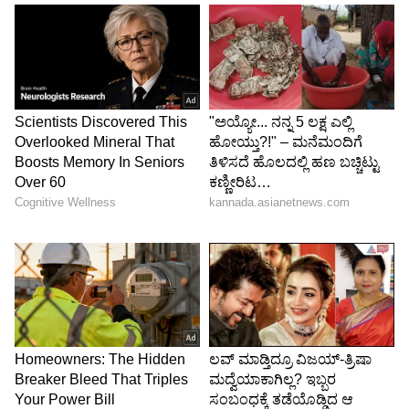
ಯೋಗೇಶ್ ಕೊಲೆ ಕೇಸಲ್ಲಿ ‘ಹೈ’ನಲ್ಲಿ ವಾದ
ಟಿಂಗರಿಕರ್ ಪರ ಹಿರಿಯ ವಕೀಲ ಪಿ.ಪಿ. ಹೆಗ್ಡೆ, ‌ಇತರರ ಜೊತೆ
ಪಿತೂರಿ ನಡೆಸಿದ ಹಾಗೂ ಸರಿಯಾಗಿ ತನಿಖೆ ನಡೆಸಿಲ್ಲ ಎಂಬ
ಆರೋಪ ಟೆಂಗರಿಕರ್‌ ವಿರುದ್ಧವಿದೆ. ಅದಕ್ಕೆ ಐಪಿಸಿ ಸೆಕ್ಷನ್‌
ಏಳು ವರ್ಷ ಶಿಕ್ಷೆ ವಿಧಿಸಲಾಗಿದೆ. ಇವು ಜಾಮೀನು
ನೀಡಬಹುದಾದ ಪ್ರಕರಣಗಳಾಗಿವೆ. 2026ರ ಏ.15ರಿಂದ
ಟಿಂಗರಿಕರ್‌ ಜೈಲಿನಲ್ಲಿರುವುದರಿಂದ ಸ್ವಯಂಚಾಲಿತವಾಗಿ
ಅವರನ್ನು ಅಮಾನತಿನಲ್ಲಿ ಇಡಲಾಗಿದೆ‌ ಎಂದು ವಾದಿಸಿದರು.
ಪ್ರಕರಣದಲ್ಲಿ ಬಸವರಾಜ ಮುತ್ತಗಿ ಮತ್ತು 17ನೇ
ಆರೋಪಿಯಾಗಿದ್ದ ಶಿವಾನಂದ ಬಿರಾದಾರ್‌ ಅವರು
ಅಪ್ರೂವರ್‌ ಆಗಿದ್ದು, ಅವರ ಸಾಕ್ಷಿಯನ್ನು ಆಧರಿಸಿ
ಟೆಂಗರಿಕರ್‌ಗೆ ಶಿಕ್ಷೆ ವಿಧಿಸಲಾಗಿದೆ.‌ ಹಾಗಾಗಿ, ಶಿಕ್ಷೆ
ಅಮಾನತುಪಡಿಸಿ ಜಾಮೀನು ಮಂಜೂರು ಮಾಡಬೇಕು