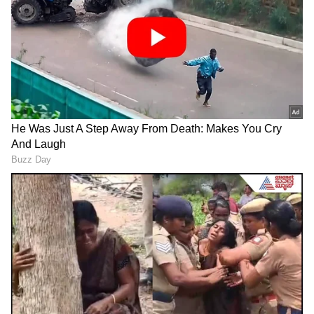
ಮೇಲ್ಮನವಿ ಸಂಬಂಧ ಸಿಬಿಐ ಪರ ವಾದ ಮಂಡಿಸಿದ ಕೇಂದ್ರ
ಸರ್ಕಾರದ ಹೆಚ್ಚುವರಿ ಸಾಲಿಸಿಟರ್ ಜನರಲ್ (ಎಎಸ್ ಜಿ)‌
ಎಸ್‌.ವಿ.‌ ರಾಜು‌ ಅವರು, ಯೋಗೀಶ್‌ಗೌಡ‌ಕೊಲೆ ಪ್ರಕರಣದಲ್ಲಿ
ಟಿಂಗರಿಕರ್‌ ತನಿಖಾಧಿಕಾರಿಯಾಗಿದ್ದರು.‌ ಸಿಸಿಟಿವಿ ದೃಶ್ಯಗಳನ್ನು
ಸಂಗ್ರಹಿಸಿದ್ದರೂ 7ರಿಂದ 14ನೇ ಆರೋಪಿಗಳನ್ನು ಮೊದಲು
ಆರೋಪಿಗಳನ್ನಾಗಿಸಿಲ್ಲ. ಕಾಂಗ್ರೆಸ್‌ ಮುಖಂಡ ವಿನಯ್‌
ಕುಲಕರ್ಣಿ ಅವರ ಹೆಸರು ಹೇಳದಂತೆ ಸಾಕ್ಷಿಗಳಿಗೆ ಬೆದರಿಕೆ
ಹಾಕಿದ್ದರು ಎಂದರು.