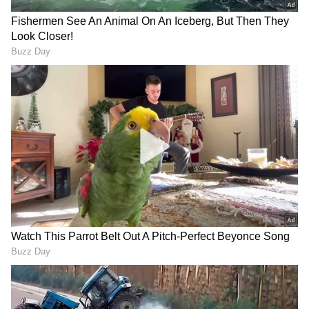
2
6
Image Credit :
Asianet News
ಸಾಕ್ಷಿಗಳಿಗೆ ಬೆದರಿಕೆ