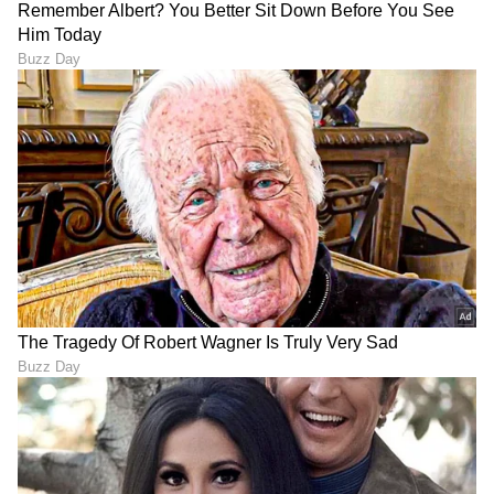
ಒನ್ ಇಂಡಿಯಾ, ಡೈಲಿಹಂಟ್‌, ವಿಜಯ ಕರ್ನಾಟಕ ವೆಬ್‌, ಈಗ
ಏಷ್ಯಾನೆಟ್ ಕನ್ನಡ ಸೇರಿ 10 ವರ್ಷಗಳಿಂದಲೂ ಡಿಜಿಟಲ್
ಮಾಧ್ಯಮದಲ್ಲಿದ್ದೇನೆ. ಉಜಿರೆಯ ಎಸ್‌ಡಿಎಂನಲ್ಲಿ ಪತ್ರಿಕೋದ್ಯಮದಲ್ಲಿ
ಸ್ನಾತಕೋತ್ತರ ಪದವಿಯಾಗಿದೆ. ಸುಳ್ಯ ತಾಲೂಕಿನ ಕುಕ್ಕುಜಡ್ಕದವಳು.
ಯೋಗೇಶ್ ಗೌಡ
ಉದ್ಯೋಗ, ರಾಜಕೀಯ, ದೇಶ-ವಿದೇಶ, ವಿಜ್ಞಾನ ಮತ್ತು ವಾಣಿಜ್ಯ,
ಕೊಲೆ
ಕರ್ನಾಟಕ ಸುದ್ದಿ
ವಿನಯ್ ಕುಲಕರ್ಣಿ
ಕೇಂದ್ರೀಯ ತನಿಖಾ
ಸಿನೆಮಾವೆಂದರೆ ಹೆಚ್ಚು ಆಸಕ್ತಿ. ಹಿನ್ನೆಲೆ ಧ್ವನಿ ನೀಡುವುದು ಹವ್ಯಾಸ.