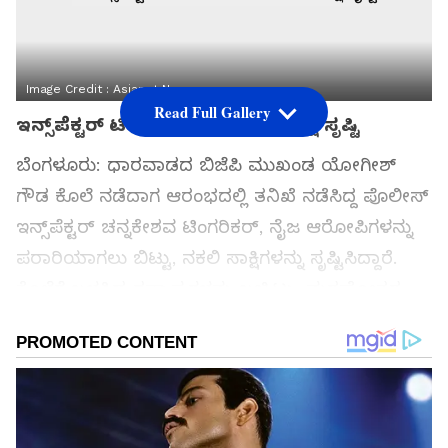
Image Credit :
Asianet News
Read Full Gallery
ಇನ್ಸ್‌ಪೆಕ್ಟರ್‌ ಟಿಂಗರಿಕರ್‌ರಿಂದ ನಕಲಿ ಸಾಕ್ಷಿ ಸೃಷ್ಟಿ
ಬೆಂಗಳೂರು: ಧಾರವಾಡದ ಬಿಜೆಪಿ‌ ಮುಖಂಡ ಯೋಗೀಶ್
ಗೌಡ ಕೊಲೆ ನಡೆದಾಗ ಆರಂಭದಲ್ಲಿ ತನಿಖೆ ನಡೆಸಿದ್ದ ಪೊಲೀಸ್
ಇನ್ಸ್‌ಪೆಕ್ಟರ್ ಚನ್ನಕೇಶವ ಟಿಂಗರಿಕರ್, ನೈಜ ಆರೋಪಿಗಳನ್ನು
ಪರಾರಿಯಾಗಲು ಬಿಟ್ಟು, ನಕಲಿ ಸಾಕ್ಷಿಗಳನ್ನು ಸೃಷ್ಟಿಸಿದ್ದಾರೆ.‌
ಕೊಲೆಗೆ ಬಳಸಿದ್ದ ಶಸ್ತ್ರಾಸ್ತ್ರಗಳನ್ನು ಬಚ್ಚಿಟ್ಟು, ಮರಣೋತ್ತರ
ಪರೀಕ್ಷೆ ನಡೆಸಿದಾಗ ದೊರೆತ ರಕ್ತವನ್ನು ನಕಲಿ ಶಸ್ತ್ರಾಸ್ತ್ರಗಳಿಗೆ
ಸವರುವ ಮೂಲಕ ಸ್ವತಃ ತಾವೇ ಸಾಕ್ಷಿ‌ ಸೃಷ್ಟಿಸಿದ್ದಾರೆ‌ ಎಂದು
ಸಿಬಿಐ ಬಲವಾಗಿ ವಾದಿಸಿದೆ. ಸದರಿ ಪ್ರಕರಣದಲ್ಲಿ ತಮಗೆ ಏಳು
ವರ್ಷ ಶಿಕ್ಷೆ ವಿಧಿಸಿದ ಜನಪ್ರತಿನಿಧಿಗಳ ವಿಶೇಷ
ನ್ಯಾಯಾಲಯದ ಆದೇಶ ರದ್ದುಪಡಿಸಬೇಕು ಎಂದು ಕೋರಿ