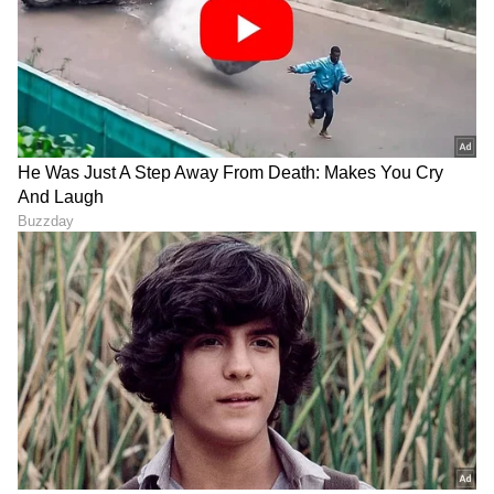
ನಡೆಸಬಹುದು. ವಿಚಾರಣೆಗೆ ದಿನಾಂಕ ನಿಗದಿಪಡಿಸಲಾಗುವುದು,
ಆಕ್ಷೇಪಣೆ ಸಲ್ಲಿಸಲು ಸಿಬಿಐಗೆ ಸೂಚಿಸಿ ವಿಚಾರಣೆಯನ್ನು
ಜೂ.2ಕ್ಕೆ ಮುಂದೂಡಿತು.
LATEST VIDEOS
ABOUT THE AUTHOR
Gowthami K
GK