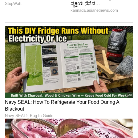
ಎಂದು ಕೋರಿದರು. ಈ ಮಧ್ಯೆ ಶಿಕ್ಷೆ ಅಮಾನತಿಗೆ ವಿರೋಧಿಸಿ
ಮಧ್ಯಂತರ ಅರ್ಜಿಸಲ್ಲಿಸಿರುವ ಸಂತ್ರಸ್ತರ ಪರ ವಕೀಲರು,
ತಾವು ಎಎಸ್‌ಜಿ ರಾಜು ಅವರ ವಾದವನ್ನು
ಅಳವಡಿಸಿಕೊಳ್ಳುವುದಾಗಿ ತಿಳಿಸಿದರು. ವಾದ- ಪ್ರತಿವಾದ
ಆಲಿಸಿದ ಪೀಠ ವಿಚಾರಣೆಯನ್ನು‌ ಶುಕ್ರವಾರಕ್ಕೆ ಮುಂದೂಡಿತು.
5
6
Image Credit :
Asianet News
ವಿಚಾರಣೆ ಜೂ.2ಕ್ಕೆ ಮುಂದೂಡಿಕೆ