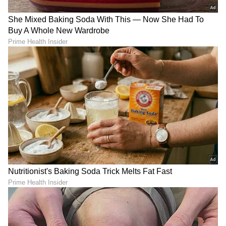
ಸಿಬಿಐ ಪರ ವಕೀಲರು ಕಾಲಾವಕಾಶ ಕೋರಿದ ಹಿನ್ನೆಲೆಯಲ್ಲಿ
ವಿಚಾರಣೆಯನ್ನು ನ್ಯಾಯಪೀಠವು ಜೂ.2ಕ್ಕೆ ಮುಂದೂಡಿತು.
6
6