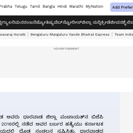
Prabha
Telugu
Tamil
Bangla
Hindi
Marathi
MyNation
Add Prefer
ದಿ
ಗ್ಯಾಲರಿ
ಮನರಂಜನೆ
ಜ್ಯೋತಿಷ್ಯ
ವೆಬ್‌ಸ್ಟೋರೀಸ್
ಜಿಲ್ಲಾ ಸುದ್ದಿ
ಕ್ರೀಡೆ
ಜೀವನಶೈಲಿ
ವ
savaraj Horatti
Bengaluru-Mangaluru Vande Bhatrat Express
Team India
 ಅವರು ಧಾರವಾಡ ಜಿಲ್ಲಾ ಪಂಚಾಯತ್‌ನ ಬಿಜೆಪಿ
ು, 2016ರಲ್ಲಿ ನಡೆದ ಅವರ ಬರ್ಬರ ಹತ್ಯೆಯು ಕರ್ನಾಟಕ
ೀಯದಲ್ಲಿ ದೊಡ್ಡ ಸಂಚಲನ ಸೃಷ್ಟಿಸಿತು. ಧಾರವಾಡದ