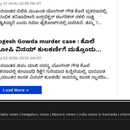
ೋರ್ಟ್‌ನಲ್ಲಿ ಸಿಬಿಐ ವಾದ
y 27 2026, 02:36 PM IST
ರವಾಡದ ಬಿಜೆಪಿ ಮುಖಂಡ ಯೋಗೇಶ್ ಗೌಡ ಕೊಲೆ ಪ್ರಕರಣದಲ್ಲಿ,
ಂಭಿಕ ತನಿಖಾಧಿಕಾರಿ ಇನ್ಸ್‌ಪೆಕ್ಟರ್ ಟಿಂಗರಿಕರ್ ನಕಲಿ ಸಾಕ್ಷಿ
ಷ್ಟಿಸಿದ್ದಾರೆ ಎಂದು ಸಿಬಿಐ ಹೈಕೋರ್ಟ್‌ನಲ್ಲಿ ವಾದಿಸಿದೆ. ತಮ್ಮ 7
್ಷಗಳ ಶಿಕ್ಷೆಯನ್ನು ರದ್ದುಗೊಳಿಸುವಂತೆ ಕೋರಿ ಟಿಂಗರಿಕರ್
ಲ್ಮನವಿ ಸಲ್ಲಿಸಿದ್ದಾರೆ.
ogesh Gowda murder case : ಕೊಲೆ
ೋಷಿ ವಿನಯ್ ಕುಲಕರ್ಣಿಗೆ ಮತ್ತೊಂದು
ಾಕ್; ಶಾಸಕತ್ವ ರದ್ದು!
y 03 2026, 05:20 AM IST
ಾರವಾಡದ ಜಿಪಂ ಮಾಜಿ ಸದಸ್ಯ ಯೋಗೇಶ್‌ ಗೌಡ ಕೊಲೆ
ರಕರಣದಲ್ಲಿ ಜೀವಾವಧಿ ಶಿಕ್ಷೆಗೆ ಗುರಿಯಾದ ಹಿನ್ನೆಲೆಯಲ್ಲಿ, ಧಾರವಾಡ
ರಾಮಾಂತರ ಶಾಸಕ ವಿನಯ್‌ ಕುಲಕರ್ಣಿ ಅವರನ್ನು ಶಾಸಕ ಸ್ಥಾನದಿಂದ
ರ್ಹಗೊಳಿಸಲಾಗಿದೆ. ವಿಧಾನಸಭೆ ಕಾರ್ಯದರ್ಶಿ ಈ ಕುರಿತು ಅಧಿಕೃತ
ಿಸೂಚನೆ ಹೊರಡಿಸಿದ್ದಾರೆ.
Load More
ataka news
bengaluru news
Mysore news
india news in kannada
inter