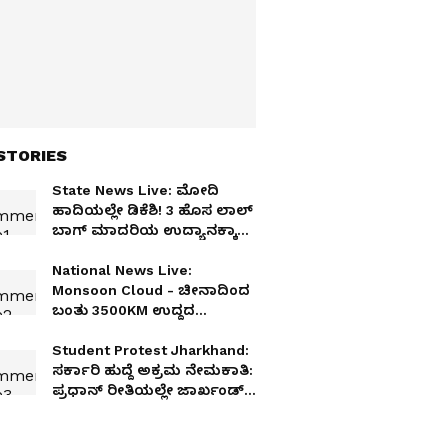
STORIES
State News Live: ಮೋದಿ
ಹಾದಿಯಲ್ಲೇ ಡಿಕೆಶಿ! 3 ಹೊಸ ಲಾಲ್
ಬಾಗ್ ಮಾದರಿಯ ಉದ್ಯಾನಕ್ಕಾಗಿ
ರಕ್ಷಣಾ ಇಲಾಖೆ ಭೂಮಿ ಮೇಲೆ
ಸಿಎಂ ಕಣ್ಣು
National News Live:
Monsoon Cloud - ಚೀನಾದಿಂದ
ಬಂತು 3500KM ಉದ್ದದ
ಮಾನ್ಸೂನ್ ಮೋಡ; ಕಾಶ್ಮೀರದಿಂದ
ಕನ್ಯಾಕುಮಾರಿವರೆಗೂ ಭರ್ಜರಿ
Student Protest Jharkhand:
ಮಳೆ ಅಲರ್ಟ್!
ಸರ್ಕಾರಿ ಹುದ್ದೆ ಅಕ್ರಮ ನೇಮಕಾತಿ:
ಪ್ರಧಾನ್‌ ರೀತಿಯಲ್ಲೇ ಜಾರ್ಖಂಡ್
ಸಿಎಂ ರಾಜೀನಾಮೆಗೆ ಪಟ್ಟು!!