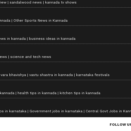
view
sandalwood news
kannada tv shows
annada
Other Sports News in Kannada
ews in kannada
business ideas in kannada
news
science and tech news
vara bhavishya
vastu shastra in kannada
karnataka festivals
 kannada
health tips in kannada
kitchen tips in kannada
bs in karnataka
Government jobs in karnataka
Central Govt Jobs in Kan
FOLLOW U