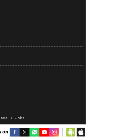
nada
IT Jobs
S ON