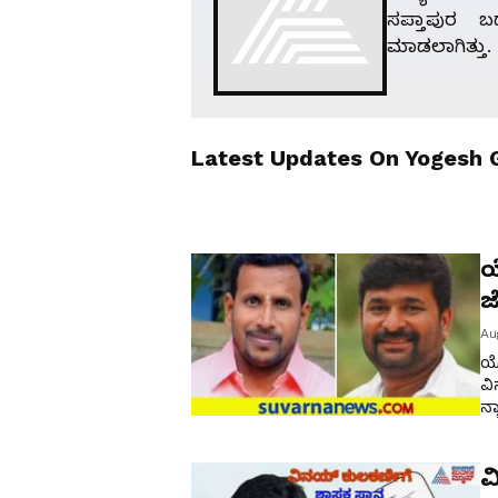
ಸಪ್ತಾಪುರ 
ಮಾಡಲಾಗಿತ್ತು.
Latest Updates On
Yogesh
ಯ
ಜ
ಕ
Au
ಯ
ವಿ
ನ್
ಸಂ
ನಿ
ವ