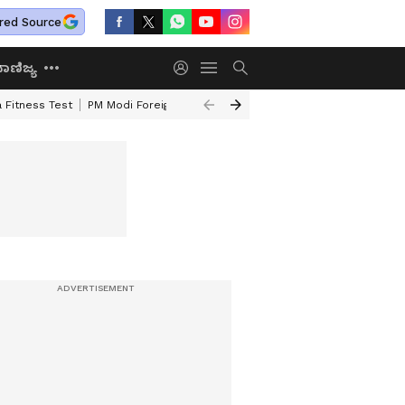
red Source
ಾಣಿಜ್ಯ
 Fitness Test
PM Modi Foreign Travel Expenditure
Valmiki Corporatio