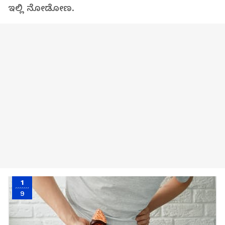
ಇಲ್ಲಿ ನೋಡೋಣ.
1
9