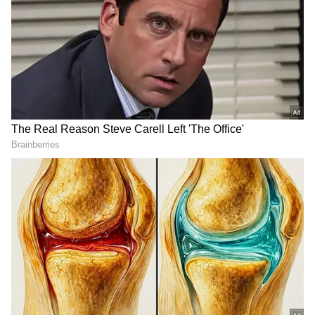
2
9
Image Credit :
Getty