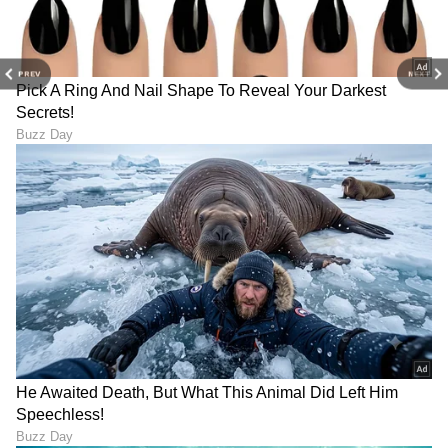
9
PREV
NEXT
Image Credit :
StockPhoto
ಮಧುಮೇಹ, ಅಧಿಕ ರಕ್ತದೊತ್ತಡ
ಮಧುಮೇಹ ಮತ್ತು ಅಧಿಕ ರಕ್ತದೊತ್ತಡದಂತಹ ಕಾಯಿಲೆಗಳು
ಕೆಲವೊಮ್ಮೆ ಕಿಡ್ನಿ ಕಾರ್ಯದ ಮೇಲೆ ಪರಿಣಾಮ ಬೀರಬಹುದು.
ಆದ್ದರಿಂದ, ರಕ್ತದಲ್ಲಿನ ಸಕ್ಕರೆ ಮಟ್ಟ ಮತ್ತು ರಕ್ತದೊತ್ತಡವನ್ನು
ನಿಯಂತ್ರಣದಲ್ಲಿಡಿ.