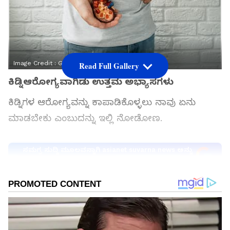
Image Credit :
Getty
Read Full Gallery
ಕಿಡ್ನಿಆರೋಗ್ಯವಾಗಿಡು ಉತ್ತಮ ಅಭ್ಯಾಸಗಳು
ಕಿಡ್ನಿಗಳ ಆರೋಗ್ಯವನ್ನು ಕಾಪಾಡಿಕೊಳ್ಳಲು ನಾವು ಏನು
ಮಾಡಬೇಕು ಎಂಬುದನ್ನು ಇಲ್ಲಿ ನೋಡೋಣ.
ಸಮಗ್ರ ಸುದ್ದಿ ಮೂಲವನ್ನಾಗಿ asianet suvarna news ಅನ್ನು
ಆಯ್ಕೆ ಮಾಡಿಕೊಳ್ಳಿ