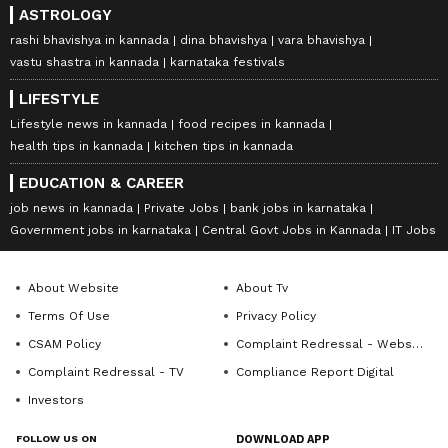
ASTROLOGY
rashi bhavishya in kannada
dina bhavishya
vara bhavishya
vastu shastra in kannada
karnataka festivals
LIFESTYLE
Lifestyle news in kannada
food recipes in kannada
health tips in kannada
kitchen tips in kannada
EDUCATION & CAREER
job news in kannada
Private Jobs
bank jobs in karnataka
Government jobs in karnataka
Central Govt Jobs in Kannada
IT Jobs
About Website
About Tv
Terms Of Use
Privacy Policy
CSAM Policy
Complaint Redressal - Website
Complaint Redressal - TV
Compliance Report Digital
Investors
FOLLOW US ON
DOWNLOAD APP