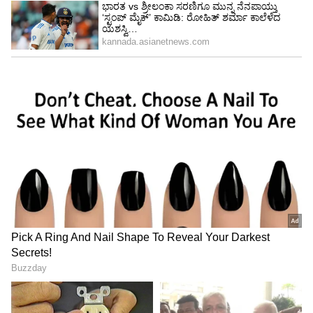
Image Credit :
Getty
ಉಪ್ಪು ಮತ್ತು ಸಕ್ಕರೆ ಕಡಿಮೆ ಮಾಡಿ
ಆಹಾರದಲ್ಲಿ ಉಪ್ಪು ಮತ್ತು ಸಕ್ಕರೆಯ ಪ್ರಮಾಣವನ್ನು ಕಡಿಮೆ
ಮಾಡುವುದು ಬಹಳ ಮುಖ್ಯ. ಯಾಕೆಂದರೆ, ಉಪ್ಪು ಮತ್ತು
ಸಕ್ಕರೆಯ ಅತಿಯಾದ ಸೇವನೆಯು ಕಿಡ್ನಿಯಲ್ಲಿ ಕಲ್ಲುಗಳಾಗುವ
ಸಾಧ್ಯತೆಯನ್ನು ಹೆಚ್ಚಿಸುತ್ತದೆ.
5
9
Image Credit :
StockPhoto