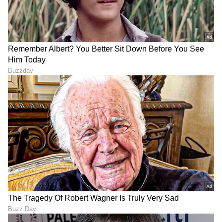
ದೇಹದ ತೂಕ ನಿಯಂತ್ರಿಸಿ
ಅತಿಯಾದ ತೂಕ ಹೊಂದಿರುವವರಲ್ಲಿ ಕಿಡ್ನಿ ಆರೋಗ್ಯ
ಹದಗೆಡುವ ಸಾಧ್ಯತೆ ಹೆಚ್ಚು. ಆದ್ದರಿಂದ, ನಿಮ್ಮ ದೇಹದ
ತೂಕವನ್ನು ನಿಯಂತ್ರಣದಲ್ಲಿಟ್ಟುಕೊಳ್ಳಿ.
9
9
Image Credit :
StockPhoto
ವ್ಯಾಯಾಮ