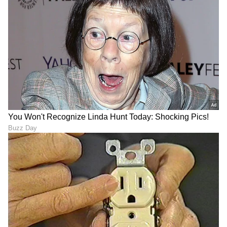
ಪ್ರತಿದಿನ ವ್ಯಾಯಾಮ ಮಾಡುವುದನ್ನು ರೂಢಿಸಿಕೊಳ್ಳಿ.
ವ್ಯಾಯಾಮವು ಕಿಡ್ನಿಗಳ ಆರೋಗ್ಯಕ್ಕೆ ಪ್ರಯೋಜನಕಾರಿ.
ಜೊತೆಗೆ, ಇದು ದೇಹದ ಒಟ್ಟಾರೆ ಆರೋಗ್ಯಕ್ಕೂ ತುಂಬಾ
ಒಳ್ಳೆಯದು.