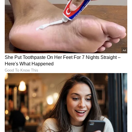
ಆರೋಗ್ಯ
, ಸೌಂದರ್ಯ, ಫಿಟ್‌ನೆಸ್,
ಕಿಚನ್ ಟಿಪ್ಸ್‌
,
ಸಂಬಂಧ,
ಫ್ಯಾಷನ್
,
ರೆಸಿಪಿ
ಅಪ್ಡೇಟ್‌ಗಳಿಗಾಗಿ
ಏಷ್ಯಾನೆಟ್ ಸುವರ್ಣ ನ್ಯೂಸ್‌ ಫಾಲೋ ಮಾಡಿ.
ಸಂಪೂರ್ಣ ಮಾಹಿತಿ ಒಂದೇ ಕ್ಲಿಕ್‌ನಲ್ಲಿ ಲಭ್ಯ. ಏಷ್ಯಾನೆಟ್
ಸುವರ್ಣ ನ್ಯೂಸ್ ಅಧಿಕೃತ ಆ್ಯಪ್ ಡೌನ್‌ಲೋಡ್ ಮಾಡಿ
ಹಾಗು ಎಲ್ಲಾ ಅಪ್‌ಡೇಟ್ ಗಳನ್ನು ಪಡೆಯಿರಿ.