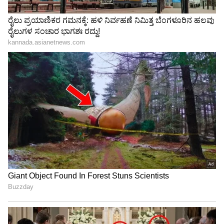
Image Credit :
Asianet News
ಪ್ರತಿ ದಿನ ಸಮತೋಲಿತ ಆಹಾರ ಸೇವಿಸಿ
ಹಣ್ಣುಗಳು, ತರಕಾರಿಗಳು, ಧಾನ್ಯಗಳು ಮತ್ತು
ಪ್ರೋಟೀನ್‌ಗಳನ್ನು ಒಳಗೊಂಡ ಸಮತೋಲಿತ ಆಹಾರವನ್ನು
ಸೇವಿಸಿ. ಸಂಸ್ಕರಿಸಿದ ಆಹಾರಗಳು ಮತ್ತು ಅನಾರೋಗ್ಯಕರ
ಕೊಬ್ಬು ಇರುವ ಆಹಾರಗಳನ್ನು ನಿಮ್ಮ ಡಯಟ್‌ನಿಂದ
ದೂರವಿಡಿ.