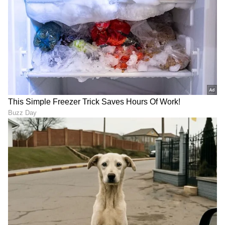
foods: ಸ್ತನ ಕ್ಯಾನ್ಸರ್ ಅಪಾಯ
ಪ್ರಮುಖ ತಪ್ಪು ಕಲ್ಪನೆಗಳು;
ಕಡಿಮೆ ಮಾಡುವ 5 ಪ್ರಮುಖ
ಇದೆಲ್ಲವೂ ಕೇವಲ ಕಟ್ಟು ಕಥೆ
ಆಹಾರ
ಓಲ್ಡ್ ಮಂಕ್‌ ರೀತಿ ಬಣ್ಣ, ಫ್ಲೇವರ್
ಕೂದಲು ಉದುರುತ್ತಿದೆಯಾ?
ಬೆರೆಸಿದ ಕಲಬೆರಕೆ ಮದ್ಯವನ್ನು ಪತ್ತೆ
ಆರೋಗ್ಯಕರವಾಗಿ ಬೆಳೆಯಲು
ಹಚ್ಚುವುದು ಹೇಗೆ? ಈ ಟಿಪ್ಸ್
ಇಲ್ಲಿದೆ ಸರಳ ಮನೆ ಮದ್ದು
ಫಾಲೋ ಮಾಡಿ
LATEST VIDEOS
"ರಾಜಕೀಯ ಬೇಡ, ಸಿನಿಮಾನೇ ಪ್ರಾಣ":
ಕನಕೋತ್ಸವದಲ್ಲಿ ರಿಷಬ್ ಶೆಟ್ಟಿ | Rishab
Shetty speech | Suvarna News