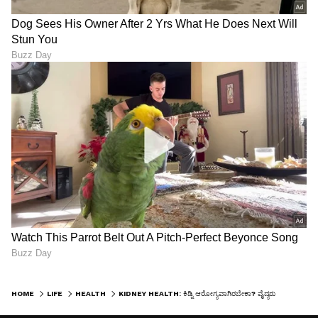
ಶೇ.50 ರಿಂದ ಶೇ.18 ಕ್ಕೆ TAX ಇಳಿಕೆ: ಮೋದಿ-
ಟ್ರಂಪ್ ಐತಿಹಾಸಿಕ ಒಪ್ಪಂದ | India US
Trade Deal | Party Rounds
HOME
LIFE
HEALTH
KIDNEY HEALTH: ಕಿಡ್ನಿ ಆರೋಗ್ಯವಾಗಿರಬೇಕಾ? ವೈದ್ಯರು ಹೇಳುವ ಈ ಸರಳ ಹ್ಯಾಬಿಟ್ಸ್ ನಿಮ್ಮ ಜೀವ ಉಳಿಸಬಹುದು!