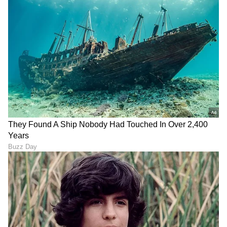
8
9
Image Credit :
StockPhoto