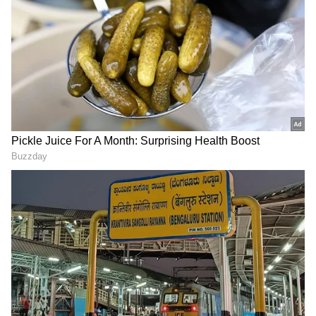
Related Articles
ಕಿಡ್ನಿ ರೋಗಿಗಳೇ, ಈ 5 ಸರಳ ಆಹಾರಗಳನ್ನು ತಪ್ಪದೇ
ಬಳಸಿ!
Chronic Kidney Disease: ದೀರ್ಘಕಾಲದ ಕಿಡ್ನಿ
ಕಾಯಿಲೆಯ 5 ಆರಂಭಿಕ ಲಕ್ಷಣಗಳಿವು, ನಿರ್ಲಕ್ಷ್ಯ
ಮಾಡಲೇಬೇಡಿ!
3
9