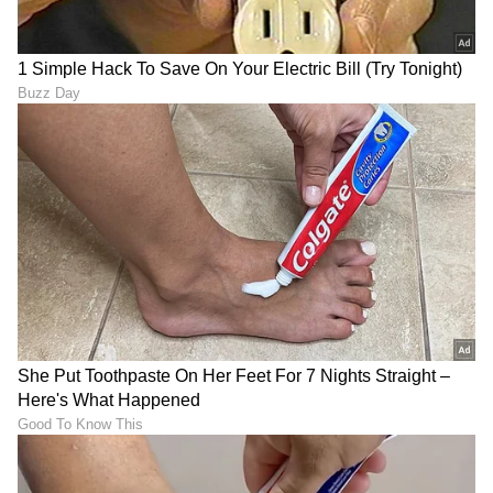
LATEST VIDEOS
ABOUT THE AUTHOR
Ravi Janekal
RJ
ಪ್ರಸ್ತುತ, ಏಷಿಯಾನೆಟ್ ಸುವರ್ಣನ್ಯೂಸ್‌ನಲ್ಲಿ ಉಪ ಸಂಪಾದಕ.
ಪತ್ರಿಕೋದ್ಯಮದಲ್ಲಿ 8 ವರ್ಷಗಳ ಅನುಭವ. ವಾರ್ತಾ ಮತ್ತು
ಸಾರ್ವಜನಿಕ ಸಂಪರ್ಕ ಇಲಾಖೆಯಲ್ಲಿ ನ್ಯೂಸ್ ಮಾನಿಟರಿಂಗ್ ಆಗಿ
ಹಲವು ವರ್ಷಗಳ ಸೇವೆ, ಕೊರೊನಾ ವಾರಿಯರ್ಸ್ ಅವಾರ್ಡ್,
ಆರೋಗ್ಯ
ಮೂಲತಃ ರಾಯಚೂರು ಜಿಲ್ಲೆಯ ಜಾನೇಕಲ್ ಗ್ರಾಮದವರಾದ ಇವರು
ಮೂತ್ರಪಿಂಡ
ಜೀವನಶೈಲಿ
ಓದು, ಬರೆವಣಿಗೆ ಮತ್ತು ಸಾಹಿತ್ಯಾಸಕ್ತರು.