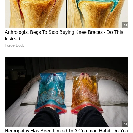
ಅಥವಾ ಲೆಹೆಂಗಾ ಮೇಲೆ ಹಾಕಿಕೊಳ್ಳಲು ಸ್ಟೈಲಿಶ್ ಬ್ಲೌಸ್
ಡಿಸೈನ್ ಮಾಡಿಸಬಹುದು. ದುಪಟ್ಟಾದ ಪಟ್ಟು ಬಾರ್ಡರ್ ಅನ್ನು
ಬ್ಲೌಸ್‌ನ ಕುತ್ತಿಗೆ, ತೋಳಿಗೆ ಬಳಸಿದರೆ ಲುಕ್ ಸಖತ್ತಾಗಿರುತ್ತೆ.
ನೋಡೋಕೆ ಹೊಸ ಬ್ಲೌಸ್ ತರಾನೇ ಕಾಣುತ್ತೆ.