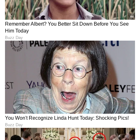
ಕನಕೋತ್ಸವದಲ್ಲಿ ರಿಷಬ್ ಶೆಟ್ಟಿ | Rishab
Shetty speech | Suvarna News
ಶೇ.50 ರಿಂದ ಶೇ.18 ಕ್ಕೆ TAX ಇಳಿಕೆ: ಮೋದಿ-
ಟ್ರಂಪ್ ಐತಿಹಾಸಿಕ ಒಪ್ಪಂದ | India US
Trade Deal | Party Rounds