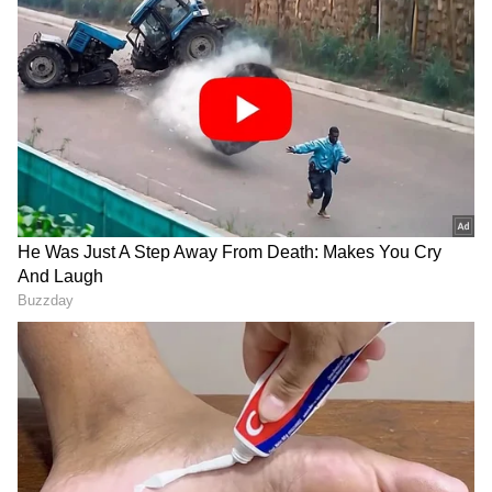
Image Credit :
Instagram
ಶರ್ಟ್ ಸ್ಟೈಲ್ ಬ್ಲೌಸ್
ಫ್ಯಾಷನ್ ಅಂದ್ರೆ ಬರೀ ಹೊಸ ಬಟ್ಟೆ ಕೊಳ್ಳೋದಲ್ಲ.
ನಮ್ಮಲ್ಲಿರೋ ಹಳೆ ಬಟ್ಟೆಗಳನ್ನೇ ಕ್ರಿಯೇಟಿವ್ ಆಗಿ
ಬಳಸಬಹುದು. ಹಳೆ ದುಪಟ್ಟಾಗಳಿಂದ ಈ ರೀತಿ ಶರ್ಟ್ ಸ್ಟೈಲ್
ಬ್ಲೌಸ್ ಡಿಸೈನ್ ಮಾಡಿಸಿದ್ರೆ, ಕಡಿಮೆ ಖರ್ಚಲ್ಲಿ ಸ್ಟೈಲಿಶ್ ಲುಕ್
ಸಿಗುತ್ತೆ. ಅಷ್ಟೇ ಅಲ್ಲ, ಪ್ರತಿಯೊಂದು ಬ್ಲೌಸ್ ಕೂಡ ನಿಮ್ಮ
ಇಷ್ಟದಂತೆ, ಯೂನಿಕ್ ಆಗಿ ರೆಡಿಯಾಗುತ್ತೆ.