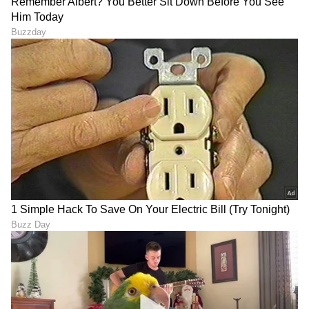
ಹಾಗು ಎಲ್ಲಾ ಅಪ್‌ಡೇಟ್ ಗಳನ್ನು ಪಡೆಯಿರಿ.
ABOUT THE AUTHOR
Ashwini HR
AH
ಮಲೆನಾಡಿನ ಹೆಬ್ಬಾಗಿಲು ಶಿವಮೊಗ್ಗದ ಸ್ಥಳೀಯ ದಿನಪತ್ರಿಕೆ
'ಕ್ರಾಂತಿದೀಪ'ದಲ್ಲಿ ಉಪ ಸಂಪಾದಕಿಯಾಗಿ ವೃತ್ತಿ ಜೀವನ ಪ್ರಾರಂಭ.
ಪತ್ರಿಕೋದ್ಯಮದಲ್ಲಿ 14 ವರ್ಷಗಳ ಅನುಭವ. ರಾಜ್ಯಮಟ್ಟದ
ದಿನಪತ್ರಿಕೆಗಳಲ್ಲಿ ಹಾಗೂ ವೆಬ್‌ಸೈಟ್‌ಗಳಲ್ಲಿ ರಾಜಕೀಯ, ಮನರಂಜನೆ,
ಫ್ಯಾಷನ್
ಶಿಕ್ಷಣ, ಆರೋಗ್ಯ, ಟ್ರೆಂಡಿಂಗ್‌, ಲೈಫ್‌ಸ್ಟೈಲ್‌ ಕುರಿತಾದ ವಿಷಯಗಳ
ಜೀವನಶೈಲಿ
ಮಹಿಳೆಯರು
ಲೇಖನಗಳನ್ನು ಬರೆದಿದ್ದೇನೆ.ಪ್ರಸ್ತುತ ಸುವರ್ಣ ಡಿಜಿಟಲ್‌ ತಂಡದ
ಭಾಗವಾಗಿ ವೃತ್ತಿ ಜೀವನ ಮುಂದುವರಿಸುತ್ತಿದ್ದೇನೆ.