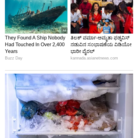
ಬ್ಲೌಸ್ ಡಿಸೈನ್ ಮಾಡಿಸಿದರೆ, ಕ್ಯಾಶುಯಲ್ ಮತ್ತು ಪಾರ್ಟಿ
ವೇರ್ ಎರಡಕ್ಕೂ ಬಳಸಬಹುದು.
6
6