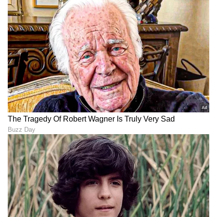
Adjustable Ring: ಉಂಗುರದ
ರಾಯಲ್ ಎಥ್ನಿಕ್ ಲುಕ್‌ಗಾಗಿ ಧರಿಸಿ
ಸೈಜ್ ಚಿಕ್ಕದು-ದೊಡ್ಡದು
ಕೋಲ್ಹಾಪುರಿ ಕಾಲ್ಗೆಜ್ಜೆಗಳು
ಮಾಡೋದು ಈಗ ಸುಲಭ: 6
ಟ್ರೆಂಡಿ ಡಿಸೈನ್‌ಗಳು ಇಲ್ಲಿವೆ!
ಸೀರೆಯಲ್ಲಿ Slim & Tall
Gen Z ಯುವಜನರ ಹೊಸ
ಕಾಣಬೇಕೆ? ಈ ಡ್ರೇಪಿಂಗ್‌
ಕ್ರೇಝ್: ಕೃಷ್ಣನಿಂದ ಸ್ಫೂರ್ತಿ ಪಡೆದ
ಮಿಸ್ಟೇಕ್ ಅವಾಯ್ಡ್ ಮಾಡಿ
7 ಸಿಲ್ವರ್ ಜ್ಯುವೆಲ್ಲರಿ ಡಿಸೈನ್ಸ್
ನೋಡಿ
LATEST VIDEOS
"ರಾಜಕೀಯ ಬೇಡ, ಸಿನಿಮಾನೇ ಪ್ರಾಣ":