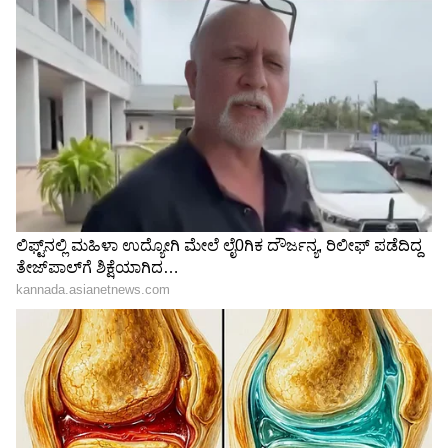
ಉಜ್ಜಿ, ತಿಕ್ಕಿ ತೊಳೆದು ಸಾಕಾಗಿದೆಯಾ? ಈ ಟಿಪ್ಸ್
ಫಾಲೋ ಮಾಡಿದ್ರೆ ಬಾತ್‌ರೂಂ ಗಲೀಜು ನಲ್ಲಿ
ಹೊಸದರಂತೆ ಹೊಳೆಯುತ್ತೆ
3
6
Image Credit :
Instagram
ಹೆವಿ ಡಿಸೈನ್ ಬ್ಲೌಸ್
ಕೆಲವು ಸೂಟ್‌ಗಳ ಜೊತೆ ಪಟ್ಟು, ಬನಾರಸಿ, ಸಿಲ್ಕ್
ದುಪಟ್ಟಾಗಳು ಬಂದಿರುತ್ತವೆ. ಇವು ಬೇಗ ಹಳೆಯದಾಗಲ್ಲ,
ಹರಿಯೋದು ಇಲ್ಲ. ಇಂಥ ದುಪಟ್ಟಾಗಳನ್ನು ಬಳಸಿ ಬೇರೆ ಸೀರೆ