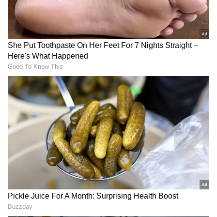
Related Articles
ಅನ್ನ ಬೇಯಿಸುವಾಗ ಸೀದು ಹೋಗಿದ್ದರೆ, ಅದರ ವಾಸನೆ
ದೂರ ಮಾಡಲು ಈ ಟಿಪ್ಸ್ ಬಳಸಿ; ಬ್ಯಾಡ್ ಸ್ಮೆಲ್ ಬರಲ್ಲ!