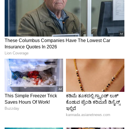
ಮ್ಯಾಚಿಂಗ್ ಕಾಟನ್ ಸೀರೆ ಜೊತೆ ಹಾಕಿಕೊಂಡರೆ ನಿಮ್ಮ ಲುಕ್
ಸಖತ್ತಾಗಿರುತ್ತೆ.
5
6
Image Credit :
Instagram
ಪ್ರಿಂಟೆಡ್ ಬ್ಲೌಸ್‌ಗಳು
ಪ್ರಿಂಟೆಡ್ ಅಥವಾ ನೆಟ್ ದುಪಟ್ಟಾಗಳಲ್ಲಿ ಹೈ ನೆಕ್, ಡೀಪ್ ನೆಕ್
ಬ್ಲೌಸ್‌ಗಳು ತುಂಬಾ ಚೆನ್ನಾಗಿ ಕಾಣಿಸುತ್ತವೆ. ಇವು ಸೀರೆಗೆ ಒಂದು
ಮಾಡರ್ನ್ ಟಚ್ ಕೊಡುತ್ತವೆ. ಹಾಗೆಯೇ, ಹಗುರವಾದ
ದುಪಟ್ಟಾಗಳಲ್ಲಿ ಸಿಂಪಲ್ ಸ್ಲೀವ್‌ಲೆಸ್ ಅಥವಾ ಬೋಟ್ ನೆಕ್