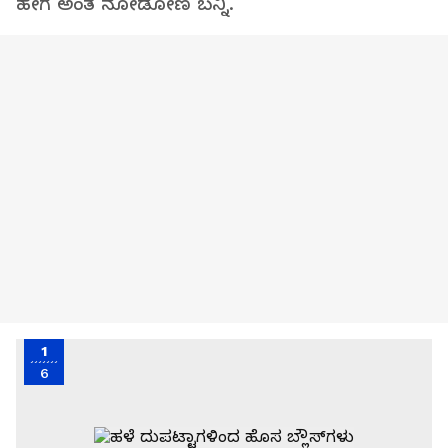
ಹೇಗೆ ಅಂತ ನೋಡೋಣ ಬನ್ನಿ.
1
6