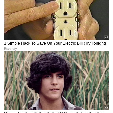
ಅಗತ್ಯವಿದ್ದರೆ ಲೈನಿಂಗ್ ಹಾಕಿಸೋದು ಒಳ್ಳೇದು.
LATEST VIDEOS
ಆರೋಗ್ಯ
, ಸೌಂದರ್ಯ, ಫಿಟ್‌ನೆಸ್,
ಕಿಚನ್ ಟಿಪ್ಸ್‌
,
ಸಂಬಂಧ,
ಫ್ಯಾಷನ್
,
ರೆಸಿಪಿ
ಅಪ್ಡೇಟ್‌ಗಳಿಗಾಗಿ
ಏಷ್ಯಾನೆಟ್ ಸುವರ್ಣ ನ್ಯೂಸ್‌ ಫಾಲೋ ಮಾಡಿ.
ಸಂಪೂರ್ಣ ಮಾಹಿತಿ ಒಂದೇ ಕ್ಲಿಕ್‌ನಲ್ಲಿ ಲಭ್ಯ. ಏಷ್ಯಾನೆಟ್
ಸುವರ್ಣ ನ್ಯೂಸ್ ಅಧಿಕೃತ ಆ್ಯಪ್ ಡೌನ್‌ಲೋಡ್ ಮಾಡಿ