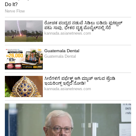
4
6
Image Credit :
Instagram
ಮಾಡರ್ನ್ ಬ್ಲೌಸ್
ಕಾಟನ್ ದುಪಟ್ಟಾಗಳಿಂದ ಈ ರೀತಿ ಸ್ಟೈಲಿಶ್, ಮಾಡರ್ನ್
ಬ್ಲೌಸ್‌ಗಳನ್ನು ಡಿಸೈನ್ ಮಾಡಿಸ್ಕೊಬಹುದು. ನಿಮ್ಮ ಹತ್ತಿರ
ಒಂದಕ್ಕಿಂತ ಹೆಚ್ಚು ದುಪಟ್ಟಾಗಳಿದ್ದರೆ, ಬೇರೆ ಬೇರೆ ಬಣ್ಣಗಳನ್ನು
ಸೇರಿಸಿ ಪ್ಯಾಚ್‌ವರ್ಕ್ ಬ್ಲೌಸ್ ಕೂಡ ರೆಡಿ ಮಾಡಿಸಬಹುದು.
ಇದು ತುಂಬಾ ಟ್ರೆಂಡಿ ಹಾಗೂ ಯೂನಿಕ್ ಆಗಿ ಕಾಣುತ್ತೆ.