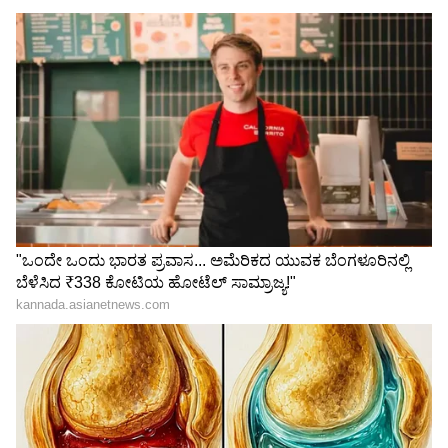
Related Articles
ಶಾಕಿಂಗ್ ಸ್ಟೋರಿ.. 500 ರೂ.ಗಾಗಿ ಮದುವೆ ಮನೆಗಳಲ್ಲಿ
8 ಗಂಟೆ ನಿಲ್ಲುತ್ತಿದ್ದ ಈ ನಟಿ ಸಿನಿಮಾಗೆ ಬಂದಿದ್ದು ಹೇಗೆ?
ಡಿವೋರ್ಸ್‌ ಬಳಿಕ ಮತ್ತೆ ಚಿತ್ರರಂಗದಲ್ಲಿ ಬ್ಯುಸಿಯಾದ
ನಟಿ ಹನ್ಸಿಕಾ ಮೋಟ್ವಾನಿ; ಆದ್ರೆ, ಸಿನಿಮಾದಲ್ಲಿ ನಟಿಸ್ತಿಲ್ಲ!
3
7