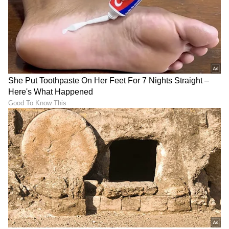
ಸಮಂತಾ ರುತ್ ಪ್ರಭು
ಕಳೆದ 15 ವರ್ಷಗಳಿಂದ ನಿರಂತರ ಬರವಣಿಗೆ ಉದ್ಯೋಗದಲ್ಲಿದ್ದೇನೆ.
ಜೀವನಶೈಲಿ
ಆರೋಗ್ಯ
ಮನರಂಜನಾ ಸುದ್ದಿ
ಸುದ್ದಿ ಮಾಧ್ಯಮವಲ್ಲದೇ ಮನರಂಜನಾ ಮಾಧ್ಯಮದಲ್ಲೂ ಕೆಲಸ
ಮಾಡಿದ್ದೇನೆ. ಉತ್ತರ ಕನ್ನಡ ಜಿಲ್ಲೆ ಶಿರಸಿ ಹುಟ್ಟೂರು. ಕರ್ನಾಟಕ
ವಿಶ್ವವಿದ್ಯಾಲಯ, ಧಾರವಾಡದಿಂದ ಕಲಾ ವಿಭಾಗದಲ್ಲಿ ಪದವಿ
ಪಡೆದಿದ್ದೇನೆ. ಸಾಮಾಜಿಕ ಕಳಕಳಿಗೆ ಹೆಚ್ಚಿನ ಆದ್ಯತೆ, ಮಾನವೀಯತೆಗೆ
ಕನ್ನಡ ಸಿನಿಮಾ (
Kannada Cinema News
), ಟಿವಿ
ಮೊದಲ ಪ್ರಾಶಸ್ತ್ಯ.
ಕಾರ್ಯಕ್ರಮಗಳು (
Kannada TV Shows
), ಸೆಲೆಬ್ರಿಟಿ
ಸುದ್ದಿಗಳು ಮತ್ತು ಇತ್ತೀಚಿನ ಸುದ್ದಿಗಳಿಗಾಗಿ ಏಷ್ಯಾನೆಟ್
ಸುವರ್ಣ ನ್ಯೂಸ್‌ನಲ್ಲಿ ಮನರಂಜನಾ ವಿಭಾಗ ನೋಡಿ.
ಸಿನಿಮಾ ವಿಮರ್ಶೆಗಳು (
Kannada Movies Review
),
ತಾರೆಯರ ಸಂದರ್ಶನಗಳು, ಧಾರಾವಾಹಿ ಅಪ್‌ಡೇಟ್ಸ್‌,
ತೆರೆಮರೆಯ ಕಥೆಗಳು,
OTT ರಿಲೀಸ್‌
ಗಳ ಬಗ್ಗೆ
ಮಾಹಿತಿಯೂ ಇಲ್ಲಿದೆ.