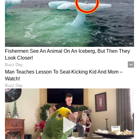
ದರ್ಶನ್‌ಗೆ ಮತ್ತಷ್ಟು ಸಂಕಷ್ಟ,
Karna Serial ಹ್ಯಾಂಡ್ಸಮ್​
ಪ್ರದೋಷ್ ಬಳಿಕ ಕೋರ್ಟ್‌ಲ್ಲಿ
ವಿಲನ್​ ಸಂಜಯ್​ ಹುಟ್ಟುಹಬ್ಬ:
ಸತ್ಯ ಹೇಳಲು ಮುಂದಾದ ಕುಚುಕು
ನಾಟಕ ಮಾಡಲು ಹೋಗಿ ತುಟಿ,
ದೋಸ್ತ್ ವಿನಯ್, ರವಿಶಂಕರ್!
ರೆಪ್ಪೆ ಸುಟ್ಕೊಂಡ ಕಥೆ ಕೇಳಿ
'ರೇಣುಕಾಸ್ವಾಮಿ ಕೇಸ್‌ ಬಗ್ಗೆ ಎಲ್ಲಾ
ಪಿಯುಸಿ ಫೇಲ್, ಒಂದು ಹೊತ್ತು
ಸತ್ಯ ಹೇಳ್ತಿನಿ' ದರ್ಶನ್ ಆಪ್ತ
ಊಟಕ್ಕೂ ಪರದಾಟ; ಇಂದು ₹23
ಸ್ನೇಹಿತ 14ನೇ ಆರೋಪಿ
ಲಕ್ಷ ಕಾರು ತಗೊಳ್ಳುವಷ್ಟು
ನ್ಯಾಯಾಲಯದಲ್ಲಿ ಅರ್ಜಿ!
ದುಡಿಯುತ್ತಿರುವ ಕನ್ನಡ
LATEST VIDEOS
ಯೂಟ್ಯೂಬರ್ ತಾರೇಶ್-ಸ್ವಾತಿ
"ರಾಜಕೀಯ ಬೇಡ, ಸಿನಿಮಾನೇ ಪ್ರಾಣ":