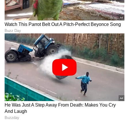
ಕನಕೋತ್ಸವದಲ್ಲಿ ರಿಷಬ್ ಶೆಟ್ಟಿ | Rishab
Shetty speech | Suvarna News
ಶೇ.50 ರಿಂದ ಶೇ.18 ಕ್ಕೆ TAX ಇಳಿಕೆ: ಮೋದಿ-
ಟ್ರಂಪ್ ಐತಿಹಾಸಿಕ ಒಪ್ಪಂದ | India US
Trade Deal | Party Rounds