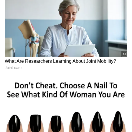
ಬೆಕ್ಕಿನ ಹೆಸರಿನ ಹಿಂದಿದೆ ಒಂದು ಎಮೋಷನಲ್ ಕಥೆ!
ಸಮಂತಾ ಅವರ ಪ್ರೀತಿಯ ಬೆಕ್ಕಿನ ಹೆಸರು 'ಜೆಲಾಟೊ'
(Gelato). ಈ ಹೆಸರಿನ ಹಿಂದೆ ಒಂದು ವಿಶೇಷ ಕಥೆಯಿದೆ.
ಆಹಾರದ ಮೇಲೆ ವಿಪರೀತ ನಿರ್ಬಂಧಗಳಿದ್ದ ಸಮಯದಲ್ಲಿ,
ವೈದ್ಯರು ಸಮಂತಾ ಅವರಿಗೆ ಸಕ್ಕರೆ ಮತ್ತು ಹಾಲಿನ
ಅಂಶವಿಲ್ಲದ 'ಜೆಲಾಟೊ' ಐಸ್‌ಕ್ರೀಮ್ ತಿನ್ನಲು ಅನುಮತಿ
ನೀಡಿದ್ದರಂತೆ. ವರ್ಷಗಳ ನಂತರ ಅವರು ತಿಂದ ಮೊದಲ
ಸ್ವಾದಿಷ್ಟ ಆಹಾರ ಇದಾಗಿತ್ತು. ಆ ಕ್ಷಣದ ನೆನಪಿಗಾಗಿ ಅವರು
ತಮ್ಮ ಬೆಕ್ಕಿಗೆ ಜೆಲಾಟೊ ಎಂದು ಹೆಸರಿಟ್ಟಿದ್ದಾರೆ.
7
7