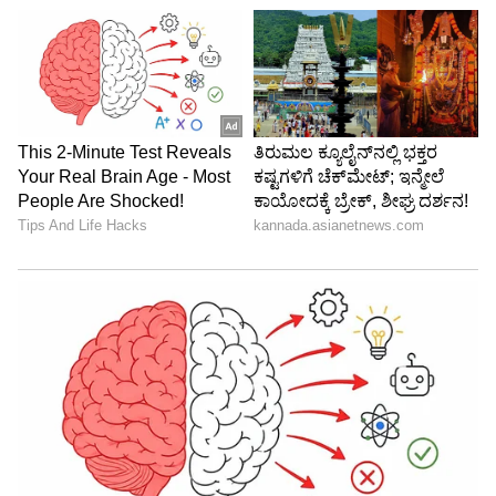
5
7
Image Credit :
Instagram
ಹಾಗಾಗಿ, ನಾನು ಅತ್ಯಂತ ಕಟ್ಟುನಿಟ್ಟಾದ ಪಥ್ಯವನ್ನು
ಪಾಲಿಸಬೇಕಾಯಿತು. ಸುಮಾರು ಎರಡು ವರ್ಷಗಳ ಕಾಲ
ನಾನು ಬೆಳಗಿನ ಉಪಹಾರ, ಮಧ್ಯಾಹ್ನದ ಊಟ ಮತ್ತು ರಾತ್ರಿ
ಊಟಕ್ಕೆ ಒಂದೇ ರೀತಿಯ ರುಚಿಯಿಲ್ಲದ ಸಪ್ಪೆ ಆಹಾರವನ್ನು
ಸೇವಿಸುತ್ತಿದ್ದೆ" ಎಂದು ತಮ್ಮ ಕಷ್ಟವನ್ನು ಹೇಳಿಕೊಂಡಿದ್ದಾರೆ.