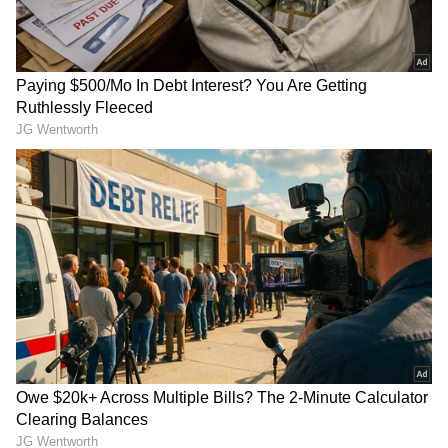
Image Credit :
Others
ಕಳೆದ ಕೆಲವು ಸಮಯದಿಂದ ಸಮಂತಾ ವಿಪರೀತವಾಗಿ ತೂಕ
ಇಳಿಸಿಕೊಂಡಿರುವುದು ಕಂಡು ಅಭಿಮಾನಿಗಳು ಆತಂಕ
ವ್ಯಕ್ತಪಡಿಸುತ್ತಿದ್ದರು. "ಯಾಕಿಷ್ಟು ಸಣ್ಣಗಾಗಿದ್ದೀರಿ?" ಎಂಬ
ಪ್ರಶ್ನೆಗೆ ಈಗ ಸಮಂತಾ ಖಡಕ್ ಮತ್ತು ಭಾವುಕ ಉತ್ತರ
ನೀಡಿದ್ದಾರೆ.