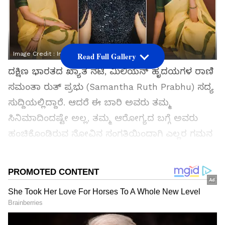
Image Credit :
Instagram
Read Full Gallery
ದಕ್ಷಿಣ ಭಾರತದ ಖ್ಯಾತ ನಟಿ, ಮಿಲಿಯನ್ ಹೃದಯಗಳ ರಾಣಿ
ಸಮಂತಾ ರುತ್ ಪ್ರಭು (Samantha Ruth Prabhu) ಸದ್ಯ
ಸುದ್ದಿಯಲ್ಲಿದ್ದಾರೆ. ಆದರೆ ಈ ಬಾರಿ ಅವರು ತಮ್ಮ
ಸಿನಿಮಾದಿಂದಷ್ಟೇ ಅಲ್ಲ, ತಮ್ಮ ಆರೋಗ್ಯದ ಬಗ್ಗೆ ಅವರು
ಹಂಚಿಕೊಂಡಿರುವ ನೋವಿನ ಸಂಗತಿಯಿಂದಾಗಿ ಎಲ್ಲರ ಗಮನ
ಸೆಳೆದಿದ್ದಾರೆ.
ಸಮಗ್ರ ಸುದ್ದಿ ಮೂಲವನ್ನಾಗಿ asianet suvarna news ಅನ್ನು
ಆಯ್ಕೆ ಮಾಡಿಕೊಳ್ಳಿ