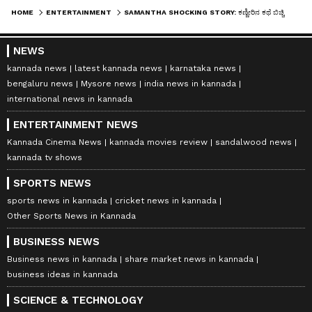
HOME
ENTERTAINMENT
SAMANTHA SHOCKING STORY: ಕಣ್ಣೀರಿನ ಕಥೆ ಬಿಚ್ಚಿಟ್ಟ ಸಮಂತಾ: 'ನನಗೆ ತಿನ್ನಲು ಇಷ್ಟವಿಲ್ಲ ಅಂತಲ್ಲ, ತಿನ್ನಲು ಆಗುತ್ತಿಲ್ಲ'...!
NEWS
kannada news
latest kannada news
karnataka news
bengaluru news
Mysore news
india news in kannada
international news in kannada
ENTERTAINMENT NEWS
Kannada Cinema News
kannada movies review
sandalwood news
kannada tv shows
SPORTS NEWS
sports news in kannada
cricket news in kannada
Other Sports News in Kannada
BUSINESS NEWS
Business news in kannada
share market news in kannada
business ideas in kannada
SCIENCE & TECHNOLOGY