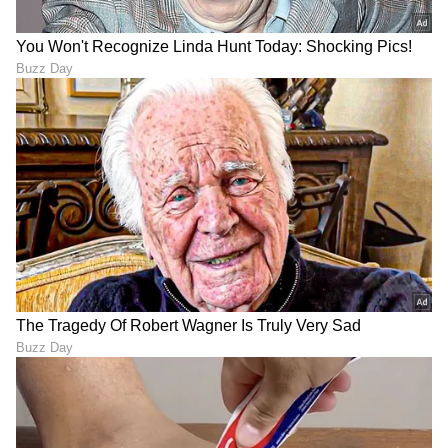
LATEST VIDEOS
ABOUT THE AUTHOR
Shriram Bhat
SB
ಏಷ್ಯಾನೆಟ್ ಸುವರ್ಣನ್ಯೂಸ್.ಕಾಮ್‌ನಲ್ಲಿ ಉಪ ಸಂಪಾದಕ. ಸಿನಿಮಾ,
ಲೈಫ್‌ಸ್ಟೈಲ್, ರಾಜಕೀಯ ಸುದ್ದಿಗಳ ಬಗ್ಗೆ ಹೆಚ್ಚಿನ ಗಮನ
ನೀಡುತ್ತಿದ್ದೇನೆ. ಇಂಡಿಯನ್ ಎಕ್ಸ್‌ಪ್ರೆಸ್‌, ಒನ್‌ ಇಂಡಿಯಾ ಕನ್ನಡ
ಹಾಗೂ ವಿಜಯ ಕರ್ನಾಟಕ ವೆಬ್‌ನಲ್ಲಿ ಕೆಲಸ ಮಾಡಿದ ಅನುಭವವಿದೆ.