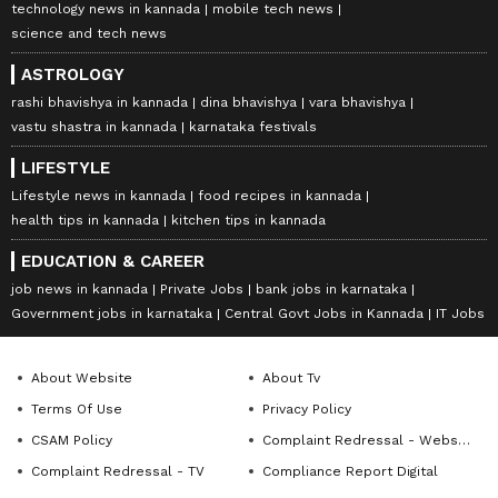
technology news in kannada
mobile tech news
science and tech news
ASTROLOGY
rashi bhavishya in kannada
dina bhavishya
vara bhavishya
vastu shastra in kannada
karnataka festivals
LIFESTYLE
Lifestyle news in kannada
food recipes in kannada
health tips in kannada
kitchen tips in kannada
EDUCATION & CAREER
job news in kannada
Private Jobs
bank jobs in karnataka
Government jobs in karnataka
Central Govt Jobs in Kannada
IT Jobs
About Website
About Tv
Terms Of Use
Privacy Policy
CSAM Policy
Complaint Redressal - Website
Complaint Redressal - TV
Compliance Report Digital