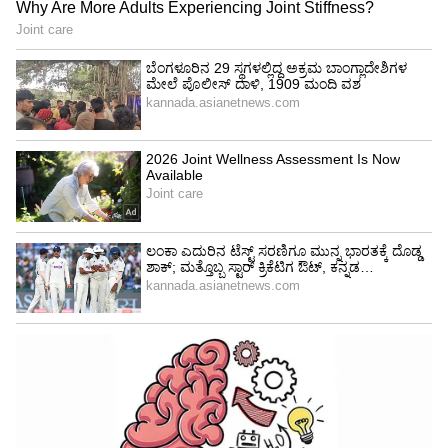
ಎಂಬುದು ಯಾರಿಗೂ ತಿಳಿಯುವುದಿಲ್ಲ. ನನಗೆ ತಿನ್ನಲು
ಇಷ್ಟವಿಲ್ಲ ಅಂತಲ್ಲ, ಬದಲಾಗಿ ನನಗೆ ತಿನ್ನಲು ಸಾಧ್ಯವಾಗುತ್ತಿಲ್ಲ"
ಎಂದು ಸಮಂತಾ ಮನಬಿಚ್ಚಿ ಹೇಳಿದ್ದಾರೆ.
4
7