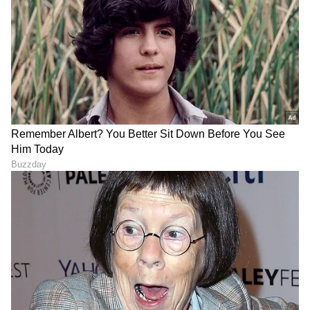
ಧೈರ್ಯ ಕೋಟ್ಯಂತರ ಅಭಿಮಾನಿಗಳಿಗೆ ಸ್ಫೂರ್ತಿಯಾಗಿದೆ.
ಆರೋಗ್ಯವೇ ಭಾಗ್ಯ ಎಂಬ ಮಾತನ್ನು ಸಮಂತಾ ಅವರ ಈ
ಪಯಣ ಮತ್ತೊಮ್ಮೆ ಸಾಬೀತುಪಡಿಸಿದೆ. ಅವರು ಮತ್ತೆ
ಸಂಪೂರ್ಣ ಚೇತರಿಸಿಕೊಂಡು ಹಳೆಯ ಲವಲವಿಕೆಯಿಂದ
ಇರಲಿ ಎಂಬುದೇ ಅಭಿಮಾನಿಗಳ ಹಾರೈಕೆ.