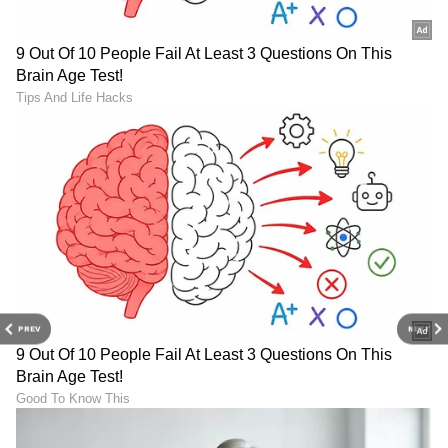
6
7
PREV
NEXT
Image Credit :
Instagram