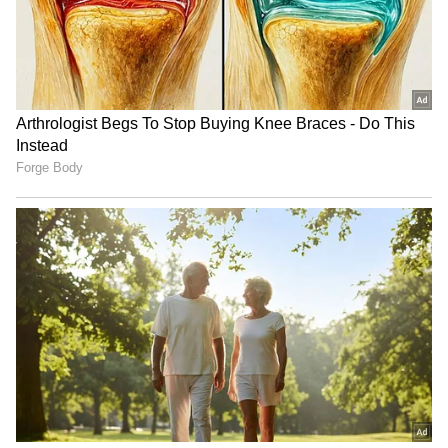
Image Credit :
Asianet News
ಏನಿದು ಸಮಂತಾ ಅವರ ತೂಕ ಇಳಿಕೆಯ ರಹಸ್ಯ?
ತಮ್ಮ ಮುಂಬರುವ ಚಿತ್ರ 'ಮಾ ಇಂಟಿ ಬಂಗಾರಂ' (Maa Inti
Bangaram) ಪ್ರಚಾರದ ವೇಳೆ ಮಾತನಾಡಿದ ಸಮಂತಾ,
ತಾವು ಎದುರಿಸುತ್ತಿರುವ 'ಮಯೋಸಿಟಿಸ್' (Myositis) ಎಂಬ
ಆಟೋಇಮ್ಯೂನ್ ಕಾಯಿಲೆಯ ಭೀಕರತೆಯ ಬಗ್ಗೆ
ಮಾತನಾಡಿದ್ದಾರೆ. "ಜನರು ನನ್ನನ್ನು ನೋಡಿದಾಗಲೆಲ್ಲಾ ನೀವು
ಯಾಕೆ ಇಷ್ಟು ತೂಕ ಇಳಿಸಿಕೊಂಡಿದ್ದೀರಿ ಎಂದು ಕೇಳುತ್ತಾರೆ.
ಆದರೆ ಒಬ್ಬ ವ್ಯಕ್ತಿಯ ಜೀವನದಲ್ಲಿ ಏನು ನಡೆಯುತ್ತಿದೆ