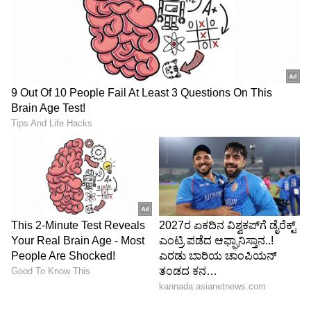
Image Credit :
StockPhoto
ಎರಡು ವರ್ಷಗಳ ಕಾಲ ಬಣ್ಣವಿಲ್ಲದ, ರುಚಿಯಿಲ್ಲದ ಆಹಾರ!
ಸಿನಿಮಾದಿಂದ ಬ್ರೇಕ್ ತೆಗೆದುಕೊಂಡಿದ್ದ ಆ ಎರಡು ವರ್ಷಗಳು
ಸಮಂತಾ ಪಾಲಿಗೆ ನರಕಸದೃಶವಾಗಿದ್ದವು. ಈ ಬಗ್ಗೆ
ವಿವರಿಸುತ್ತಾ, "ಆ ಸಮಯದಲ್ಲಿ ನಾನು ಸೇವಿಸುವ ಆಹಾರವೇ
ನನ್ನ ಕಾಯಿಲೆಗೆ ಪ್ರಚೋದನೆ (Trigger) ನೀಡುತ್ತಿತ್ತು. ನನ್ನ
ಜೀರ್ಣಾಂಗವ್ಯೂಹಕ್ಕೆ (Gut) ಸಣ್ಣ ತೊಂದರೆಯಾದರೂ ನನ್ನ
ಮಯೋಸಿಟಿಸ್ ಸಮಸ್ಯೆ ಉಲ್ಬಣಗೊಳ್ಳುತ್ತಿತ್ತು.