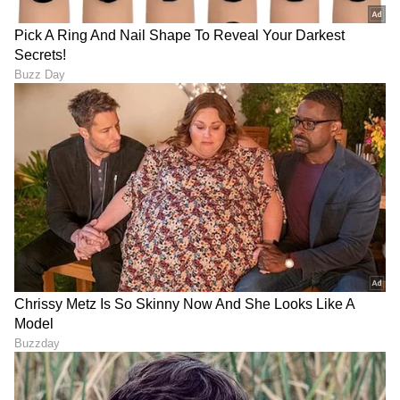
Image Credit :
Samantha\Instagram
ಫೀನಿಕ್ಸ್ ಹಕ್ಕಿಯಂತೆ ಮರಳಿ ಬಂದ ಸಮಂತಾ
2022 ರಲ್ಲಿ 'ಯಶೋದಾ' ಚಿತ್ರದ ಪ್ರಚಾರದ ವೇಳೆ ತಮಗೆ
ಮಯೋಸಿಟಿಸ್ ಇರುವುದನ್ನು ಸಮಂತಾ ಬಹಿರಂಗಪಡಿಸಿದ್ದರು.
ಅಂದಿನಿಂದ ಇಂದಿನವರೆಗೆ ಅವರು ಧೈರ್ಯದಿಂದ ಈ
ಕಾಯಿಲೆಯ ವಿರುದ್ಧ ಹೋರಾಡುತ್ತಿದ್ದಾರೆ. ಈಗ ಅವರು
ಚೇತರಿಸಿಕೊಳ್ಳುತ್ತಿದ್ದು, ಆಲ್‌ಮೋಸ್ಟ್ ಸುಧಾರಿಸಿದೆ ಎನ್ನಲಾಗಿದೆ.
ಇಂದು, ಅಂದರೆ ಜೂನ್ 19 (19-6-2026) ರಂದು
ಬಿಡುಗಡೆಯಾಗಿರುವ ನಂದಿನಿ ರೆಡ್ಡಿ ನಿರ್ದೇಶನದ 'ಮಾ ಇಂಟಿ
ಬಂಗಾರಂ' ಚಿತ್ರದ ಮೂಲಕ ಮತ್ತೆ ಬೆಳ್ಳಿತೆರೆಯ ಮೇಲೆ ಮೋಡಿ
ಮಾಡುತ್ತಿದ್ದಾರೆ ನಟಿ ಸಮಂತಾ. ಈ ನಟಿಯ ಛಲ ಮತ್ತು