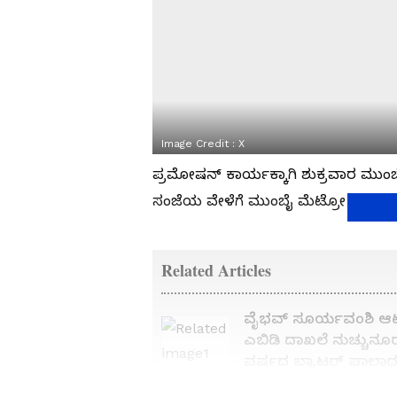
Image Credit :
X
ಪ್ರಮೋಷನ್‌ ಕಾರ್ಯಕ್ಕಾಗಿ ಶುಕ್ರವಾರ ಮುಂಬೈ
ಸಂಜೆಯ ವೇಳೆಗೆ ಮುಂಬೈ ಮೆಟ್ರೋ ಅಕ್ವಾ
Related Articles
ವೈಭವ್ ಸೂರ್ಯವಂಶಿ ಆಟಕ
ಎಬಿಡಿ ದಾಖಲೆ ನುಚ್ಚುನೂರ
ವರ್ಷದ ಬ್ಯಾಟರ್ ಪಾಲಾ
ಅಪರೂಪದ ದಾಖಲೆ