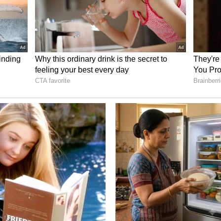
ವರು ಹುಡುಗರೊಂದಿಗೆ ಟೆನ್ನಿಸ್‌ ಬಾಲ್‌ ಕ್ರಿಕೆಟ್‌ ಆಡಿರುವ