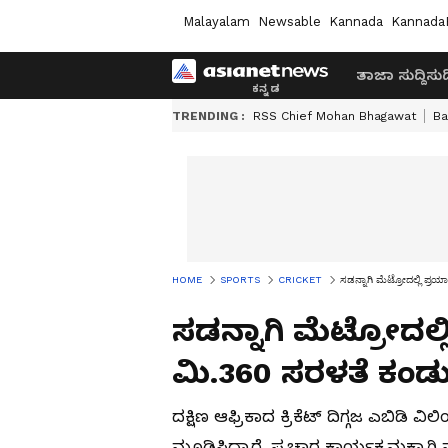
Malayalam
Newsable
Kannada
Kannada
ತಾಜಾ ಸುದ್ದಿ
ಸುದ್
TRENDING :
RSS Chief Mohan Bhagawat
Ba
HOME
SPORTS
CRICKET
ಸಡನ್ನಾಗಿ ಮೆಟ್ರೋದಲ್ಲಿ ಪ
ಸಡನ್ನಾಗಿ ಮೆಟ್ರೋದಲ
ಮಿ.360 ಸರಳತೆ ಕಂಡು
ದಕ್ಷಿಣ ಆಫ್ರಿಕಾದ ಕ್ರಿಕೆಟ್ ದಿಗ್ಗಜ ಎಬಿಡಿ ವ
ಮೂಡಿಸಿದ್ದಾರೆ. ಪ್ರಚಾರ ಕಾರ್ಯಕ್ರಮಕ್ಕಾಗಿ