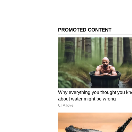
4
6
Image Credit :
X
ಮೆಟ್ರೋ ಐನಾಕ್ಸ್ ಬಳಿಯ ದಿ ಚಾಂಪಿಯನ್ ಸ್
ಮತ್ತು ಅಭಿಮಾನಿಗಳ ಭೇಟಿ ಮತ್ತು ಸ್ವಾಗತ ಕ