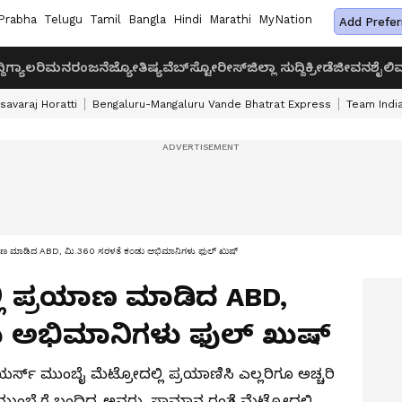
Prabha
Telugu
Tamil
Bangla
Hindi
Marathi
MyNation
Add Prefer
ದಿ
ಗ್ಯಾಲರಿ
ಮನರಂಜನೆ
ಜ್ಯೋತಿಷ್ಯ
ವೆಬ್‌ಸ್ಟೋರೀಸ್
ಜಿಲ್ಲಾ ಸುದ್ದಿ
ಕ್ರೀಡೆ
ಜೀವನಶೈಲಿ
ವ
savaraj Horatti
Bengaluru-Mangaluru Vande Bhatrat Express
Team India
್ರಯಾಣ ಮಾಡಿದ ABD, ಮಿ.360 ಸರಳತೆ ಕಂಡು ಅಭಿಮಾನಿಗಳು ಫುಲ್‌ ಖುಷ್‌
್ಲಿ ಪ್ರಯಾಣ ಮಾಡಿದ ABD,
 ಅಭಿಮಾನಿಗಳು ಫುಲ್‌ ಖುಷ್‌
ಿಲಿಯರ್ಸ್‌ ಮುಂಬೈ ಮೆಟ್ರೋದಲ್ಲಿ ಪ್ರಯಾಣಿಸಿ ಎಲ್ಲರಿಗೂ ಅಚ್ಚರಿ
 ಮುಂಬೈಗೆ ಬಂದಿದ್ದ ಅವರು, ಸಾಮಾನ್ಯರಂತೆ ಮೆಟ್ರೋದಲ್ಲಿ