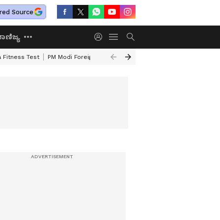
red Source
ಾಣಿಜ್ಯ
 Fitness Test
PM Modi Foreign Travel Expenditure
Valmiki Corporatio