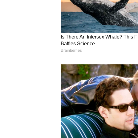
ನೀಡಿದ್ದರು. ಈ ವೇಳೆ ಸ್ಥಳೀಯ ಮೈದಾನದಲ್ಲಿ ಅ
ವಿಡಿಯೋ ಕೂಡ ವೈರಲ್‌ ಆಗಿದೆ.
5
6