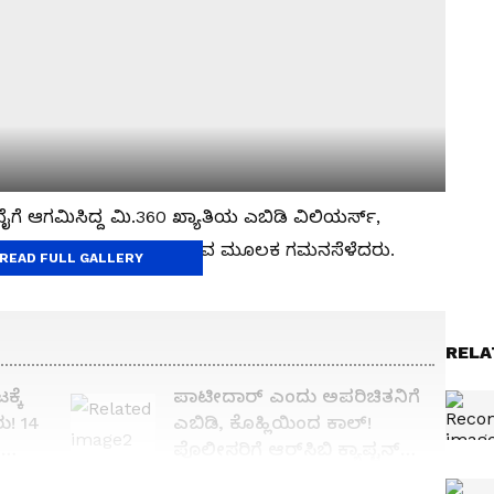
ಗೆ ಆಗಮಿಸಿದ್ದ ಮಿ.360 ಖ್ಯಾತಿಯ ಎಬಿಡಿ ವಿಲಿಯರ್ಸ್‌,
ಲೈನ್‌ 3ಯಲ್ಲಿ ಪ್ರಯಾಣ ಮಾಡುವ ಮೂಲಕ ಗಮನಸೆಳೆದರು.
READ FULL GALLERY
RELA
್ಕೆ
ಪಾಟೀದಾರ್ ಎಂದು ಅಪರಿಚಿತನಿಗೆ
ು! 14
ಎಬಿಡಿ, ಕೊಹ್ಲಿಯಿಂದ ಕಾಲ್!
ದ
ಪೊಲೀಸರಿಗೆ ಆರ್‌ಸಿಬಿ ಕ್ಯಾಪ್ಟನ್
ಕಂಪ್ಲೇಂಟ್