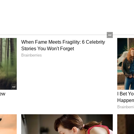
ಪೋರ್ಟ್ಸ್‌ನಲ್ಲಿ ಆಯೋಜಿಸಲಾದ ಪ್ರಚಾರ ಉತ್ಪನ್ನ ಬಿಡುಗಡೆ
ಾರ್ಯಕ್ರಮಕ್ಕಾಗಿ ಡಿವಿಲಿಯರ್ಸ್ ಶುಕ್ರವಾರ ಮುಂಬೈಗೆ ಭೇಟಿ