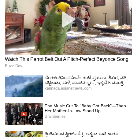
ಸಾಶಾ ಮೂವರು ಗೈರಾಗಿದ್ದರು. ಈಗಾಗಲೇ ವಿಜಯ್
ಬೇರೊಬ್ಬ ನಟಿ ಜೊತೆ ಸಂಬಂಧ ಹೊಂದಿದ್ದಾರೆ ಎಂದು
ಆರೋಪಿಸಿ ಡಿವೋರ್ಸ್ ನೋಟಿಸ್ ನೀಡಿರುವ ಪತ್ನಿ ಸಂಗೀತಾ
ವಿಜಯ್‌ನಿಂದ ದೂರ ಉಳಿದಿದ್ದಾರೆ. ಈ ಮೂವರು ವಿಜಯ್
ಪ್ರಮಾಣವಚನ ಕಾರ್ಯಕ್ರಮಕ್ಕೆ ಗೈರಾಗಿದ್ದಾರೆ. ಗಂಡ ಹೆಂಡತಿ
ಜಗಳವಿದ್ದರೂ ಮಕ್ಕಳು ಹಾಜರಾಗುವುದು ಸಾಮಾನ್ಯ. ಆದರೆ
ಇಲ್ಲಿ ತಾಯಂದಿರ ದಿನ ತಾಯಿ ಗೌರವ ಕಾಪಾಡಲು ಇಬ್ಬರು
ಮಕ್ಕಳು ಕಾರ್ಯಕ್ರಮಕ್ಕೆ ಗೈರಾಗಿದ್ದರು.