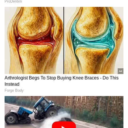
Image Credit :
Google
ವಿಜಯ್ ಸಮಾಂಭದಲ್ಲಿ ವಿಜಯ್ ತಾಯಿ ಭಾವುಕ
ಜೊಸೆಫ್ ವಿಜಯ್ ಪ್ರಮಾಣ ವಚನ ಸಮಾರಂಭದಲ್ಲಿ
ವಿಜಯ್ ತಾಯಿ, ತಂದೆ ಹಾಗೂ ಕುಟುಂಬಸ್ಥರು
ಪಾಲ್ಗೊಂಡಿದ್ದರು. ವಿಜಯ್ ಮುಖ್ಯಮಂತ್ರಿಯಾಗಿ
ಪ್ರಮಾಣವಚನ ಸ್ವೀಕರಿಸುತ್ತಿದ್ದಂತೆ ವಿಜಯ್ ಪೋಷಕರು
ಭಾವುಕರಾಗಿದ್ದರು. ಈ ಪೈಕಿ ವಿಜಯ್ ತಾಯಿ ಶೋಭಾ
ಚಂದ್ರಶೇಖರ್ ಮಗನ ಅಪ್ಪಿ ಮುದ್ದಾಡಿದ್ದಾರೆ. ತಾಯಂದಿರ ದಿನ
ಮಗ ಮುಖ್ಯಮಂತ್ರಿಯಾಗಿ ಅಧಿಕಾರ ವಹಿಸಿಕೊಂಡಾಗ
ವಿಜಯ್ ತಾಯಿ ಅತೀವ ಹೆಮ್ಮೆ ಪಟ್ಟು ಭಾವುಕರಾಗಿದ್ದಾರೆ.