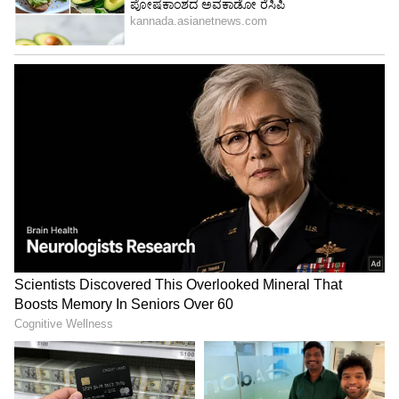
4
5
Image Credit :
ANI
ಒಂದೇ ಘಟೆಯಲ್ಲಿ ಸಿಹಿ ಕಹಿ, ಆದರೆ ತಾಯಿ ಗೌರವ
ಕಾಪಾಡಿದ ಮಕ್ಕಳು