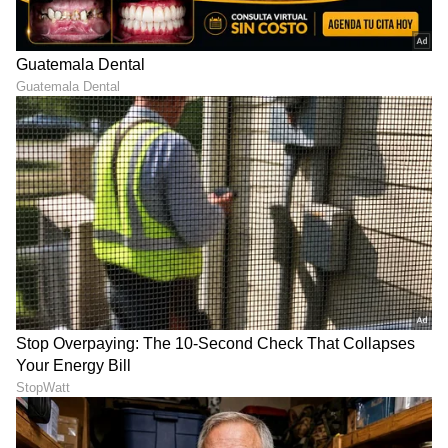
"ರಾಜಕೀಯ ಬೇಡ, ಸಿನಿಮಾನೇ ಪ್ರಾಣ":
ಕನಕೋತ್ಸವದಲ್ಲಿ ರಿಷಬ್ ಶೆಟ್ಟಿ | Rishab
Shetty speech | Suvarna News
ಶೇ.50 ರಿಂದ ಶೇ.18 ಕ್ಕೆ TAX ಇಳಿಕೆ: ಮೋದಿ-
ಟ್ರಂಪ್ ಐತಿಹಾಸಿಕ ಒಪ್ಪಂದ | India US
Trade Deal | Party Rounds