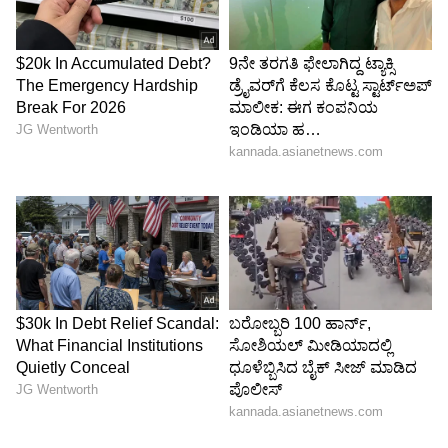
ಶೋಭಾ ಚಂದ್ರಶೇಖರನ್‌ಗೆ ಪುತ್ರ ಮುಖ್ಯಮಂತ್ರಿಯಾದ ಖುಷಿ
, ಹೆಮ್ಮೆ ಜೊತೆ ಗೌರವ. ಇತ್ತ ಸಂಗೀತಾ ಸ್ವರ್ಣಲಿಂಗಂ ಗೌರವ,
ಪ್ರತಿಷ್ಠೆ ಕಾಪಾಡಲು ಮಕ್ಕಳು ಪ್ರಮಾಣವಚನ ಕಾರ್ಯಕ್ರಮಕ್ಕೆ
ಗೈರಾಗಿದ್ದಾರೆ. ಅಮ್ಮಂದಿರ ದಿನ ಇಬ್ಬರು ತಾಯಿಗಳ
ಇಮೋಶನ್ ಬೇರೆ ಬೆರೆ. ಆದರೆ ಗೌರವಕ್ಕೆ ಧಕ್ಕೆಯಾಗಿಲ್ಲ.
5
5
Image Credit :
ANI
ಭಾರಿ ಸಂಚಲನ ಸೃಷ್ಟಿಸಿದ ಪ್ರತಿಕ್ರಿಯೆ