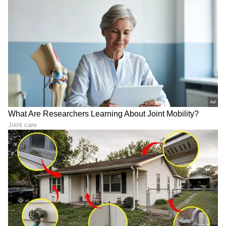
ಸ್ಟಾರ್ ಸ್ಪೋರ್ಟ್ಸ್‌ನಲ್ಲಿ ಕಾರ್ಯ ನಿರ್ವಹಿಸಿದ ಅನುಭವವಿದೆ.
ದಳಪತಿ ವಿಜಯ್
ರಾಷ್ಟ್ರೀಯ, ಅಂತಾರಾಷ್ಟ್ರೀಯ, ಜಿಯೋ ಪಾಲಿಟಿಕ್ಸ್, ಆಟೋ, ಟೆಕ್,
ತಮಿಳಗ ವೆಟ್ರಿ ಕಳಗಂ
ತಮಿಳುನಾಡು
ಸ್ಪೋರ್ಟ್ಸ್..ಏನೇ ಕೊಟ್ಟರೂ ಬರೆಯೋದು ನನ್ನ ಶಕ್ತಿ.
ಕನ್ನಡ ಸಿನಿಮಾ (
Kannada Cinema News
), ಟಿವಿ
ಕಾರ್ಯಕ್ರಮಗಳು (
Kannada TV Shows
), ಸೆಲೆಬ್ರಿಟಿ
ಸುದ್ದಿಗಳು ಮತ್ತು ಇತ್ತೀಚಿನ ಸುದ್ದಿಗಳಿಗಾಗಿ ಏಷ್ಯಾನೆಟ್
ಸುವರ್ಣ ನ್ಯೂಸ್‌ನಲ್ಲಿ ಮನರಂಜನಾ ವಿಭಾಗ ನೋಡಿ.
ಸಿನಿಮಾ ವಿಮರ್ಶೆಗಳು (
Kannada Movies Review
),
ತಾರೆಯರ ಸಂದರ್ಶನಗಳು, ಧಾರಾವಾಹಿ ಅಪ್‌ಡೇಟ್ಸ್‌,
ತೆರೆಮರೆಯ ಕಥೆಗಳು,
OTT ರಿಲೀಸ್‌
ಗಳ ಬಗ್ಗೆ
ಮಾಹಿತಿಯೂ ಇಲ್ಲಿದೆ.