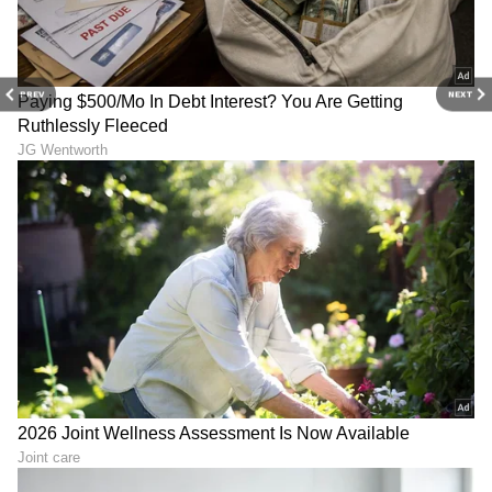
LATEST VIDEOS
PREV
NEXT
ABOUT THE AUTHOR
Chethan Kumar
CK
ಎಲೆಕ್ಟ್ರಾನಿಕ್, ಡಿಜಿಟಲ್ ಮಾಧ್ಯಮ ಸೇರಿ ಪತ್ರಿಕೋದ್ಯಮದಲ್ಲಿ 13
ವರ್ಷಗಳ ಅನುಭವ. ಊರು ಧರ್ಮಸ್ಥಳ. ಪತ್ರಿಕೋದ್ಯಮ
ಸ್ನಾತಕೋತ್ತರ ಪದವಿ ಪಡೆದಿದ್ದು ಉಜಿರೆ ಎಸ್‌ಡಿಎಂನಲ್ಲಿ. ಟಿವಿ9,