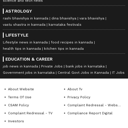
science and tech news
ASTROLOGY
rashi bhavishya in kannada
dina bhavishya
vara bhavishya
vastu shastra in kannada
karnataka festivals
LIFESTYLE
Lifestyle news in kannada
food recipes in kannada
health tips in kannada
kitchen tips in kannada
EDUCATION & CAREER
job news in kannada
Private Jobs
bank jobs in karnataka
Government jobs in karnataka
Central Govt Jobs in Kannada
IT Jobs
About Website
About Tv
Terms Of Use
Privacy Policy
CSAM Policy
Complaint Redressal - Website
Complaint Redressal - TV
Compliance Report Digital
Investors