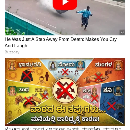
Related Articles
ವಿಜಯ್ ಸಿಎಂ ಆದ ಬೆನ್ನಲ್ಲೇ ವಿವಾದ ಶುರು,