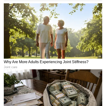
ಈ ಎರಡು ಘಟನೆ ಕುರಿತು ಹಲವರು ಪ್ರತಿಕ್ರಿಯಿಸಿದ್ದಾರೆ. ಈ
ಪೈಕಿ ಒಬ್ಬರು, ಮೊದಲ ಮಗ ಚುನಾವಣೆ ಗೆದ್ದು ಸಿಎಂ ಆದ,
ಮತ್ತೊಬ್ಬ ಮಗ ತಾಯಿ ಬೆಂಬಲಿಸಿ ಬದುಕು ಗೆದ್ದ ಎಂದು
ಪ್ರತಿಕ್ರಿಯಿಸಿದ್ದಾರೆ.
ಭಾರಿ ಸಂಚಲನ ಸೃಷ್ಟಿಸಿದ ಪ್ರತಿಕ್ರಿಯೆ