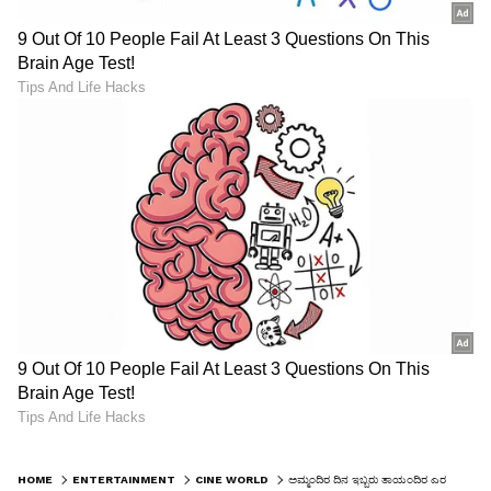
HOME
ENTERTAINMENT
CINE WORLD
ಅಮ್ಮಂದಿರ ದಿನ ಇಬ್ಬರು ತಾಯಂದಿರ ಎರಡು ಇಮೋಶನ್, ವಿಜಯ್ ಪ್ರಮಾಣವಚನ ಹಿಂದಿನ ಸಿಹಿ ಕಹಿ