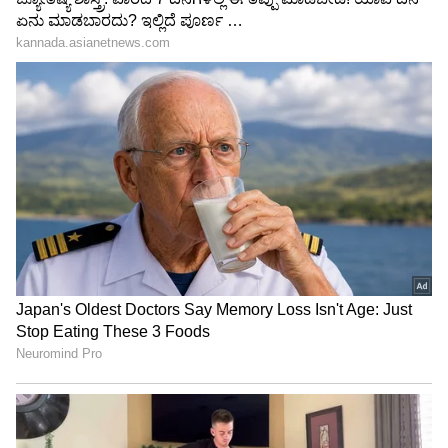
ಪ್ರಮಾಣವಚನದಲ್ಲಿ ತಮಿಳು ಗೀತೆಗೆ 3ನೇ ಸ್ಥಾನ
ಆರೋಪ
'ಅಮ್ಮ' ಸಂಗೀತಾಗೆ ಬಿಗ್ ಗಿಫ್ಟ್ ಕೊಟ್ಟು ನೆಟ್ಟಿಗರ
ಮೆಚ್ಚುಗೆ ಪಡೆದ ದಳಪತಿ ವಿಜಯ್ ಮಕ್ಕಳು!
3
5
Image Credit :
Instagram
ಅದೇ ಸಮಾರಂಭದ ಮತ್ತೊಂದು ಘಟನೆ
ಇದೇ ಸಮಾರಂಭದಲ್ಲಿ ವಿಜಯ್ ಪತ್ನಿ ಸಂಗೀತಾ ಸ್ವರ್ಣಲಿಂಗಂ
ಹಾಗೂ ಇಬ್ಬರು ಮಕ್ಕಳಾದ ಜೇಸನ್ ಸಂಜಯ್ ಹಾಗೂ ದಿವ್ಯ