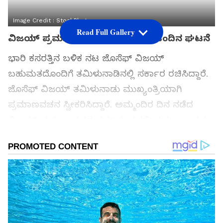
Image Credit :
StockPhoto
Read Full Gallery
ವಿಜಯ್ ಪ್ರಮಾಣವಚನ ಸಮಾರಂಭದ ಹಿಂದಿನ ಘಟನೆ
ಭಾರಿ ಕಸರತ್ತಿನ ಬಳಿಕ ನಟ ಜೊಸೆಫ್ ವಿಜಯ್
ಬಹುಮತದೊಂದಿಗೆ ತಮಿಳುನಾಡಿನಲ್ಲಿ ಸರ್ಕಾರ ರಚಿಸಿದ್ದಾರೆ.
ಜೊಸೆಫ್ ವಿಜಯ್ ತಮಿಳುನಾಡು ಮುಖ್ಯಂತ್ರಿಯಾಗಿ
ಪ್ರಮಾಣವಚನ ಸ್ವೀಕರಿಸಿದ್ದಾರೆ. ಅಮ್ಮಂದಿರ ದಿನ ನಡೆದ
ವಿಜಯ್ ಪ್ರಮಾಣವಚನ ಸಮಾರಂಭದಲ್ಲಿ ಪ್ರಮುಖ ಎರಡು
ಘಟನೆಗಳು ವ್ಯತಿರಿಕ್ತವಾದರೂ ತಾಯಂದಿರ ಗೌರವ ಎತ್ತಿ
ಹಿಡಿದಿದೆ.
ಸಮಗ್ರ ಸುದ್ದಿ ಮೂಲವನ್ನಾಗಿ asianet suvarna news ಅನ್ನು
ಆಯ್ಕೆ ಮಾಡಿಕೊಳ್ಳಿ