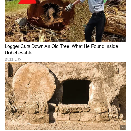
ಸುವರ್ಣ ನ್ಯೂಸ್‌ನಲ್ಲಿ ಮನರಂಜನಾ ವಿಭಾಗ ನೋಡಿ.
ಸಿನಿಮಾ ವಿಮರ್ಶೆಗಳು (
Kannada Movies Review
),
ತಾರೆಯರ ಸಂದರ್ಶನಗಳು, ಧಾರಾವಾಹಿ ಅಪ್‌ಡೇಟ್ಸ್‌,
ತೆರೆಮರೆಯ ಕಥೆಗಳು,
OTT ರಿಲೀಸ್‌
ಗಳ ಬಗ್ಗೆ
ಮಾಹಿತಿಯೂ ಇಲ್ಲಿದೆ.