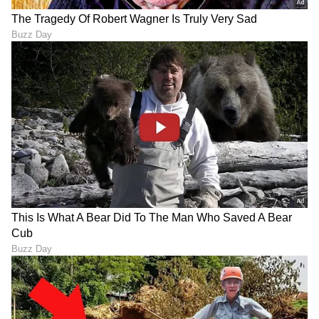
ABOUT THE AUTHOR
Pavna Das
PD
ಮೂಲತಃ ಮಂಗಳೂರಿನವಳು. ಮಂಗಳೂರು ವಿಶ್ವವಿದ್ಯಾನಿಲಯದ
ಪತ್ರಿಕೋದ್ಯಮದ ಸ್ನಾತಕೋತ್ತರ ಪದವಿ . ಕಳೆದ 12 ವರ್ಷಗಳಿಂದ
ಪತ್ರಿಕೆ ಹಾಗೂ ಡಿಜಿಟಲ್ ಮಾಧ್ಯಮಗಳಲ್ಲಿ ಕೆಲಸ . ಸುದ್ದಿ ಬಿಡುಗಡೆ,
ಗಲ್ಫ್ ಕನ್ನಡಿಗ, ಈ ಟಿವಿ ಭಾರತ್, ಕನ್ನಡ ನ್ಯೂಸ್ ನೌ,
ಮನರಂಜನಾ ಸುದ್ದಿ
ವಿಜಯಕರ್ನಾಟಕದಲ್ಲಿ ಕೆಲಸ ಮಾಡಿದ ಅನುಭವ. ಈಗ ಏಷ್ಯಾನೆಟ್
ಸಿನಿಮಾ
ಓಟಿಟಿ
ಬಾಲಿವುಡ್
ಸುವರ್ಣದಲ್ಲಿ ಫ್ರೀಲಾನ್ಸರ್ . ಮನೋರಂಜನೆ, ಲೈಫ್ ಸ್ಟೈಲ್, ಟ್ರಾವೆಲ್
ಬರವಣಿಗೆ ಇಷ್ಟ.
ಕನ್ನಡ ಸಿನಿಮಾ (
Kannada Cinema News
), ಟಿವಿ
ಕಾರ್ಯಕ್ರಮಗಳು (
Kannada TV Shows
), ಸೆಲೆಬ್ರಿಟಿ
ಸುದ್ದಿಗಳು ಮತ್ತು ಇತ್ತೀಚಿನ ಸುದ್ದಿಗಳಿಗಾಗಿ ಏಷ್ಯಾನೆಟ್