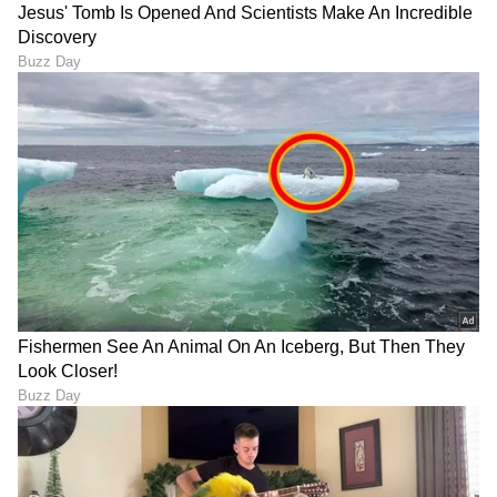
DOWNLOAD APP
RECOMMENDED STORIES
Saif Ali Khan: ಅಣ್ಣನ ಸೀಕ್ರೆಟ್
ಎಲ್ಲಿಂದ ಎಲ್ಲಿಗೆ ಲಿಂಕ್? 'ಕೇಸರಿ
ಮದುವೆಗೆ ತಂಗಿಯರಿಗೇ ಇರಲಿಲ್ವಾ
ಬಣ್ಣ'ದ ಉಡುಪು ಧರಿಸಿದ್ದಕ್ಕೆ
ಎಂಟ್ರಿ? ಶಾಕ್ ಆಗಿತ್ತು ಇಡೀ
ವಿಚಿತ್ರ ಪ್ರಶ್ನೆ, 'ಕಣ್ಸನ್ನೆ' ಬೆಡಗಿಯ
ಫ್ಯಾಮಿಲಿ!
ಸಖತ್ ರಿಪ್ಲೈ ವೈರಲ್!