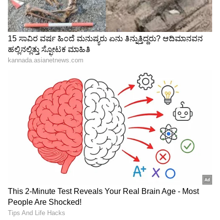
Netflix Release: ಒಟಿಟಿಯಲ್ಲಿ ಅತಿ ಹೆಚ್ಚು ಜನರು
ಪದೇ ಪದೇ ನೋಡ್ತಿರೋ ಸಿನಿಮಾಗಳಿವು!
3
6
Image Credit :
Social Media
ಬರ್ಡ್ ಬಾಕ್ಸ್
2018 ರಲ್ಲಿ ಬಿಡುಗಡೆಯಾದ ಈ ಚಿತ್ರವು ರೋಮಾಂಚಕ
ದೃಶ್ಯಗಳಿಂದ ತುಂಬಿದೆ. ಈ ಚಿತ್ರದ ಪ್ರತಿಯೊಂದು ದೃಶ್ಯದಲ್ಲೂ
ಸಸ್ಪೆನ್ಸ್ ಇದೆ. ಇದು ಸೀಟಿನ ತುದಿಯಲ್ಲಿ ನಿಮ್ಮನ್ನು ತಂದು