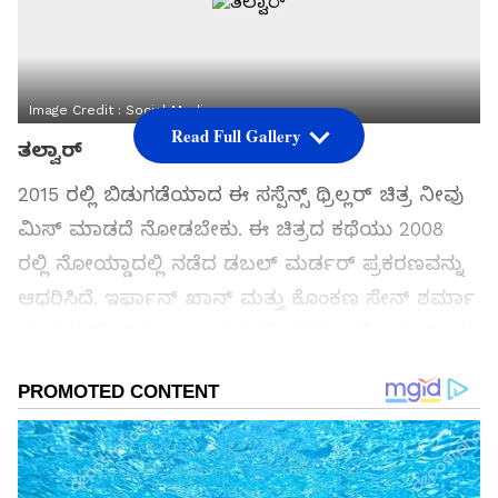
Image Credit :
Social Media
Read Full Gallery
ತಲ್ವಾರ್
2015 ರಲ್ಲಿ ಬಿಡುಗಡೆಯಾದ ಈ ಸಸ್ಪೆನ್ಸ್ ಥ್ರಿಲ್ಲರ್ ಚಿತ್ರ ನೀವು
ಮಿಸ್ ಮಾಡದೆ ನೋಡಬೇಕು. ಈ ಚಿತ್ರದ ಕಥೆಯು 2008
ರಲ್ಲಿ ನೋಯ್ಡಾದಲ್ಲಿ ನಡೆದ ಡಬಲ್ ಮರ್ಡರ್ ಪ್ರಕರಣವನ್ನು
ಆಧರಿಸಿದೆ. ಇರ್ಫಾನ್ ಖಾನ್ ಮತ್ತು ಕೊಂಕಣ ಸೇನ್ ಶರ್ಮಾ
ಈ ಚಿತ್ರದಲ್ಲಿ ಪ್ರಮುಖ ಪಾತ್ರಗಳಲ್ಲಿ ನಟಿಸಿದ್ದಾರೆ. ಇದು 8.1 ರ
IMDb ರೇಟಿಂಗ್ ಹೊಂದಿದೆ.
ಸಮಗ್ರ ಸುದ್ದಿ ಮೂಲವನ್ನಾಗಿ asianet suvarna news ಅನ್ನು
ಆಯ್ಕೆ ಮಾಡಿಕೊಳ್ಳಿ