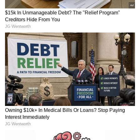
Image Credit :
Social Media
ಮಹಾರಾಜ
ವಿಜಯ್ ಸೇತುಪತಿ ಮತ್ತು ಅನುರಾಗ್ ಕಶ್ಯಪ್ ನಟಿಸಿರುವ ಈ
ಚಿತ್ರದಲ್ಲಿ, ನೀವು ಒಂದರ ನಂತರ ಒಂದರಂತೆ, ಸಸ್ಪೆನ್ಸ್
ತುಂಬಿದ ದೃಶ್ಯಗಳನ್ನು ನೋಡಬಹುದು. ಇದಲ್ಲದೆ, ಈ ಚಿತ್ರವು
8.3 ರ IMDb ರೇಟಿಂಗ್ ಹೊಂದಿದೆ. ನೀವು ನಿಮ್ಮ
ಕುಟುಂಬದೊಂದಿಗೆ ಮನೆಯಲ್ಲಿ ಈ ಚಿತ್ರವನ್ನು ನೋಡಿ
ಎಂಜಾಯ್ ಮಾಡಬಹುದು.