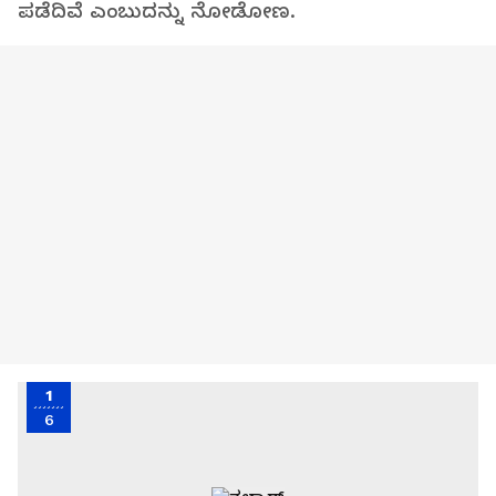
ಪಡೆದಿವೆ ಎಂಬುದನ್ನು ನೋಡೋಣ.
1
6