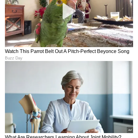
Yash Ravana Voice:
ಬೋಲ್ಡ್ ಇಮೇಜ್ ಮರೆತು ಸಿಲ್ಕ್
‘ರಾಮಾಯಣ’ ಇಂಗ್ಲಿಷ್ ಟ್ರೇಲರ್‌ನ
ಸ್ಮಿತಾ ರೇಷ್ಮೆ ಸೀರೆಯಲ್ಲಿ
ಹಿಂದಿರುವ ಧ್ವನಿ ಇವರದ್ದೇ!
ಕಾಣಿಸಿಕೊಂಡಿದ್ದು ಈ
ನಿರ್ಮಾಪಕರಿಗಾಗಿ!
LATEST VIDEOS
"ರಾಜಕೀಯ ಬೇಡ, ಸಿನಿಮಾನೇ ಪ್ರಾಣ":
ಕನಕೋತ್ಸವದಲ್ಲಿ ರಿಷಬ್ ಶೆಟ್ಟಿ | Rishab
Shetty speech | Suvarna News
ಶೇ.50 ರಿಂದ ಶೇ.18 ಕ್ಕೆ TAX ಇಳಿಕೆ: ಮೋದಿ-
ಟ್ರಂಪ್ ಐತಿಹಾಸಿಕ ಒಪ್ಪಂದ | India US