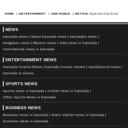
HOME
ENTERTAINMENT
CINE WORLD
NETFLIX ನಲ್ಲಿ ಈ ವಾರ ನೀವು ನೋಡಲೇಬೇಕಾದ ಸಸ್ಪೆನ್ಸ್ ಥ್ರಿಲ್ಲರ್ ಸಿನಿಮಾಗಳು
NEWS
kannada news
latest kannada news
karnataka news
bengaluru news
Mysore news
india news in kannada
international news in kannada
ENTERTAINMENT NEWS
Kannada Cinema News
kannada movies review
sandalwood news
kannada tv shows
SPORTS NEWS
sports news in kannada
cricket news in kannada
Other Sports News in Kannada
BUSINESS NEWS
Business news in kannada
share market news in kannada
business ideas in kannada