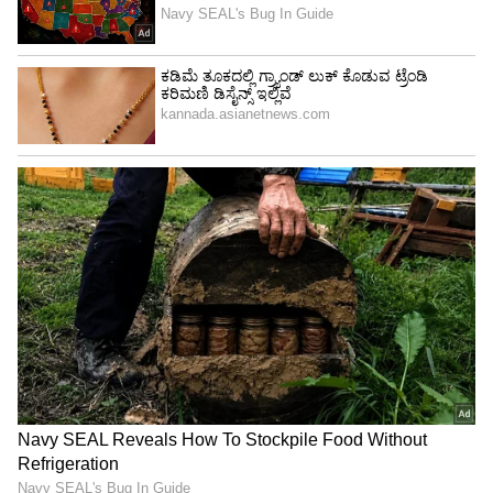
4
6
Image Credit :
Social Media
ಮೋನಿಕಾ ಓ ಮೈ ಡಾರ್ಲಿಂಗ್
ರಾಜ್‌ಕುಮಾರ್ ರಾವ್ ಮತ್ತು ರಾಧಿಕಾ ಆಪ್ಟೆ ನಟಿಸಿರುವ ಈ
ಚಿತ್ರವನ್ನು ನೀವು ವಾರಾಂತ್ಯದಲ್ಲಿ ವೀಕ್ಷಿಸಬಹುದು.
ರಾಜ್‌ಕುಮಾರ್ ರಾವ್ ಮತ್ತು ರಾಧಿಕಾ ಆಪ್ಟೆ ಜೊತೆಗೆ, ಹುಮಾ
ಖುರೇಷಿ ಕೂಡ ಈ ಚಿತ್ರದಲ್ಲಿ ಪ್ರಮುಖ ಪಾತ್ರ ವಹಿಸಿದ್ದಾರೆ.
ಇದಲ್ಲದೆ, ಚಿತ್ರವು ಸಸ್ಪೆನ್ಸ್‌ನಿಂದ ತುಂಬಿದೆ.