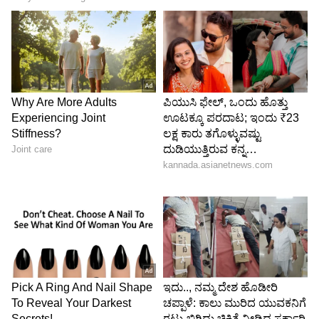
5
6
Image Credit :
Social Media
ತು ಯಾ ಮೈ
ಶನಯಾ ಕಪೂರ್ ಮತ್ತು ಆದರ್ಶ್ ಗೌರವ್ ನಟಿಸಿರುವ ಈ
ಚಿತ್ರವು ರೋಮಾಂಚಕ ಮತ್ತು ಸಸ್ಪೆನ್ಸ್‌ನಿಂದ ತುಂಬಿದ
ದೃಶ್ಯಗಳನ್ನು ಸಹ ಒಳಗೊಂಡಿದೆ. ಚಿತ್ರವು ಠಿಯೇಟರ್ ನಲ್ಲಿ
ಬಿಡುಗಡೆಯಾಗಿ ಬಾಕ್ಸ್ ಆಫೀಸ್ ನಲ್ಲಿ ಸೋತಿದ್ದರೂ, ನಂತರ
ಅದು OTT ಪ್ಲಾಟ್‌ಫಾರ್ಮ್‌ಗಳಲ್ಲಿ ಬಿಡುಗಡೆಯಾದ ಬಳಿಕ
ವೀಕ್ಷಕರು ಮೆಚ್ಚಿಕೊಂಡರು.