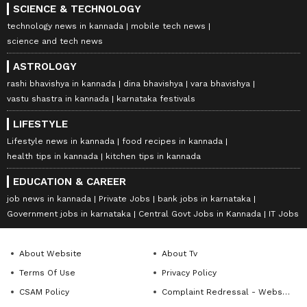
SCIENCE & TECHNOLOGY
technology news in kannada
mobile tech news
science and tech news
ASTROLOGY
rashi bhavishya in kannada
dina bhavishya
vara bhavishya
vastu shastra in kannada
karnataka festivals
LIFESTYLE
Lifestyle news in kannada
food recipes in kannada
health tips in kannada
kitchen tips in kannada
EDUCATION & CAREER
job news in kannada
Private Jobs
bank jobs in karnataka
Government jobs in karnataka
Central Govt Jobs in Kannada
IT Jobs
About Website
About Tv
Terms Of Use
Privacy Policy
CSAM Policy
Complaint Redressal - Website