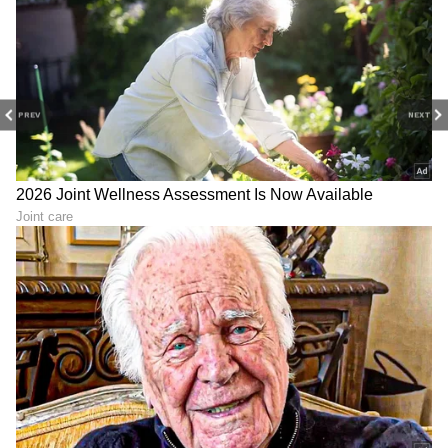
Image Credit :
Social Media
ಮಿಸಸ್ ಸೀರಿಯಲ್ ಕಿಲ್ಲರ್
PREV
NEXT
ಇದೊಂದು ಮರ್ಡರ್ ಮಿಸ್ಟ್ರಿ ಕಥೆ. ಆಘಾತಕಾರಿ ಸೀರಿಯಲ್
ಮರ್ಡರ್ ಗಾಗಿ ವೈದ್ಯನೊಬ್ಬ ಜೈಲಿಗೆ ಹೋದಾಗ, ಅವನ
ನಿಷ್ಠಾವಂತ ಹೆಂಡತಿ ಅವನು ಮಾಡಿದ ರೀತಿ ಕೊಲೆಗಳನ್ನು
ಮಾಡಿ, ಗಂಡ ಕೊಲೆಗಾರ ಅಲ್ಲ ಅನ್ನೋದನ್ನು
ಸಾಬೀತುಪಡಿಸುವ ಕಥೆಯನ್ನು ಹೊಂದಿರುವ ಸಿನಿಮಾ ಇದು.
LATEST VIDEOS