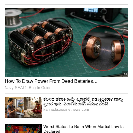
ಕೂರಿಸುತ್ತದೆ. ನೆಟ್‌ಫ್ಲಿಕ್ಸ್‌ನಲ್ಲಿ ಲಭ್ಯವಿರುವ ಈ ಚಿತ್ರವನ್ನು
ಪ್ರೇಕ್ಷಕರು ಸಹ ಸಂಪೂರ್ಣವಾಗಿ ಎಂಜಾಯ್ ಮಾಡಿದ್ದಾರೆ.
ಇದು ವಾರಾಂತ್ಯದಲ್ಲಿ ವೀಕ್ಷಿಸಲು ಸೂಕ್ತ ಆಯ್ಕೆಯಾಗಿದೆ.