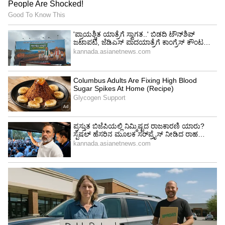
ಕಥಾಹಂದರ, ಆಕ್ಷನ್ ದೃಶ್ಯಗಳು ಮತ್ತು ಮರಾಠ ಯೋಧನ
ಭಾವನಾತ್ಮಕ ನಿರೂಪಣೆಯು ಪ್ರೇಕ್ಷಕರನ್ನು ಬಲವಾಗಿ
ಸೆಳೆದಿದೆ.