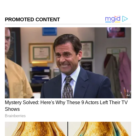
ಆಸಕ್ತಿ ಸ್ಥಿರವಾಗಿದೆ.
ಸಮಗ್ರ ಸುದ್ದಿ ಮೂಲವನ್ನಾಗಿ asianet suvarna news ಅನ್ನು
ಆಯ್ಕೆ ಮಾಡಿಕೊಳ್ಳಿ