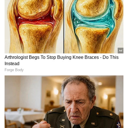
2
3
Image Credit :
Instagram
Film Crosses Major Milestone at the Marathi
Box Office
ರಿತೇಶ್ ದೇಶಮುಖ್ ನಿರ್ದೇಶನದ ಈ ಚಿತ್ರ ಮೊದಲ
ವಾರದಲ್ಲಿ ಸುಮಾರು 52.65 ಕೋಟಿ ರೂ. ಗಳಿಸಿತ್ತು. ಈಗ
ಭಾರತದಲ್ಲಿನ ಒಟ್ಟು ನಿವ್ವಳ ಗಳಿಕೆ ಅಂದಾಜು 76.95 ಕೋಟಿ
ರೂ.ಗೆ ತಲುಪಿದೆ. ವಿಶ್ವಾದ್ಯಂತ ಒಟ್ಟು ಗಳಿಕೆ ಸುಮಾರು 90.10
ಕೋಟಿ ರೂ. ಆಗಿದೆ. ಈ ಗಳಿಕೆಯೊಂದಿಗೆ 'ರಾಜಾ ಶಿವಾಜಿ'
ಚಿತ್ರವು 'ಬೈಪನ್ ಭಾರಿ ದೇವಾ' ಸಿನಿಮಾವನ್ನು ಹಿಂದಿಕ್ಕಿ,