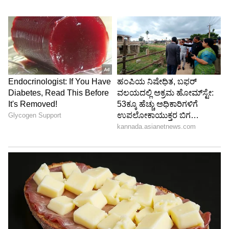
ಮಾಹಿತಿಯೂ ಇಲ್ಲಿದೆ.
ABOUT THE AUTHOR
Ravi Janekal
RJ
ಪ್ರಸ್ತುತ, ಏಷಿಯಾನೆಟ್ ಸುವರ್ಣನ್ಯೂಸ್‌ನಲ್ಲಿ ಉಪ ಸಂಪಾದಕ.
ಪತ್ರಿಕೋದ್ಯಮದಲ್ಲಿ 8 ವರ್ಷಗಳ ಅನುಭವ. ವಾರ್ತಾ ಮತ್ತು
ಸಾರ್ವಜನಿಕ ಸಂಪರ್ಕ ಇಲಾಖೆಯಲ್ಲಿ ನ್ಯೂಸ್ ಮಾನಿಟರಿಂಗ್ ಆಗಿ
ಹಲವು ವರ್ಷಗಳ ಸೇವೆ, ಕೊರೊನಾ ವಾರಿಯರ್ಸ್ ಅವಾರ್ಡ್,
ಬಾಲಿವುಡ್
ಮೂಲತಃ ರಾಯಚೂರು ಜಿಲ್ಲೆಯ ಜಾನೇಕಲ್ ಗ್ರಾಮದವರಾದ ಇವರು
ಸಿನಿಮಾ
ಬಾಕ್ಸ್ ಆಫೀಸ್ ಕಲೆಕ್ಷನ್
ಓದು, ಬರೆವಣಿಗೆ ಮತ್ತು ಸಾಹಿತ್ಯಾಸಕ್ತರು.