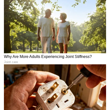
'ಸರಿಯಾದ ಸಂಗಾತಿ ಆರಿಸಿಕೊಳ್ಳಿ':
Rakul Preet Singh:
ನಟಿ ಅದಿತಿ ಕೊಟ್ಟ ಆ ಮಾತು ನನ್ನ
ಬಾಲಿವುಡ್‌ನಲ್ಲಿ ಅಸೂಯೆ,
ಮನಸ್ಸಲ್ಲಿ ಅಚ್ಚಾಗಿದೆ!
ಟಾಲಿವುಡ್‌ನಲ್ಲಿ ಒಗ್ಗಟ್ಟು;
ಇಂಟರ್ನೆಟ್‌ಗೆ ಬೆಂಕಿ ಹಚ್ಚಿದ
ರಕುಲ್ ಪ್ರೀತ್ ಸಿಂಗ್ ಮಾತು!
ಸೀಮಂತ ಸಂಭ್ರಮದಲ್ಲಿ ಸಮಂತಾ:
'ಮಾಲ್ಗುಡಿ ಡೇಸ್'ಗೆ 40 ವರ್ಷ:
ರಾಜ್ ನಿಡಿಮೋರು ಜೊತೆಗಿನ
ಕಾಲವನ್ನೇ ಮೀರಿದ ಶಂಕರ್ ನಾಗ್
ಫೋಟೋಗಳು ಸಖತ್ ವೈರಲ್
ಅವರ ಕನಸು ಇಂದಿಗೂ ಜೀವಂತ
LATEST VIDEOS
"ರಾಜಕೀಯ ಬೇಡ, ಸಿನಿಮಾನೇ ಪ್ರಾಣ":
ಕನಕೋತ್ಸವದಲ್ಲಿ ರಿಷಬ್ ಶೆಟ್ಟಿ | Rishab