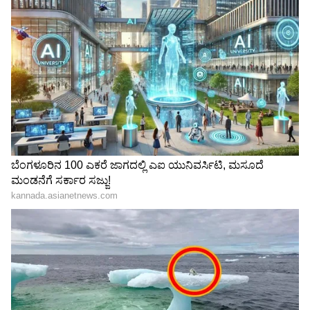
Related Articles
ರಿಷಬ್ ನಟನೆಯ 'ಛತ್ರಪತಿ ಶಿವಾಜಿ' ಚಿತ್ರ ಬರಲ್ವಾ..?
ರಿತೇಶ್ ದೇಶಮುಖ್ 'ರಾಜಾ ಶಿವಾಜಿ' ಆಗಿ ರಿಲೀಸ್​ಗೆ
ರೆಡಿ!
'ರಾಜ ಶಿವಾಜಿ' ಚಿತ್ರದಲ್ಲಿ ಸಲ್ಮಾನ್ ಖಾನ್? ಬಿಗ್ ಹಿಂಟ್
ಕೊಟ್ಟ ನಟ ರಿತೇಶ್ ದೇಶಮುಖ್!
3
3