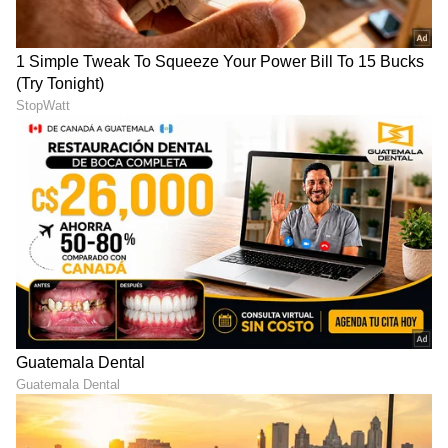
Shetty speech | Suvarna News
ಶೇ.50 ರಿಂದ ಶೇ.18 ಕ್ಕೆ TAX ಇಳಿಕೆ: ಮೋದಿ-
ಟ್ರಂಪ್ ಐತಿಹಾಸಿಕ ಒಪ್ಪಂದ | India US
Trade Deal | Party Rounds