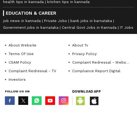
health tips in kannada
kitchen tips in kannada
EDUCATION & CAREER
job news in kannada
Private Jobs
bank jobs in karnataka
Government jobs in karnataka
Central Govt Jobs in Kannada
IT Jobs
About Website
About Tv
Terms Of Use
Privacy Policy
CSAM Policy
Complaint Redressal - Website
Complaint Redressal - TV
Compliance Report Digital
Investors
FOLLOW US ON
DOWNLOAD APP
© Copyright 2026 Asianxt Digital Technologies Private Limited (Formerly
known as Asianet News Media & Entertainment Private Limited) | All Rights
Reserved