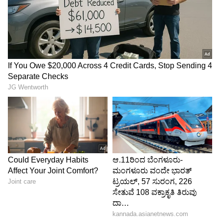
LATEST VIDEOS
ಕನ್ನಡ ಸಿನಿಮಾ (
Kannada Cinema News
), ಟಿವಿ
ಕಾರ್ಯಕ್ರಮಗಳು (
Kannada TV Shows
), ಸೆಲೆಬ್ರಿಟಿ
ಸುದ್ದಿಗಳು ಮತ್ತು ಇತ್ತೀಚಿನ ಸುದ್ದಿಗಳಿಗಾಗಿ ಏಷ್ಯಾನೆಟ್
ಸುವರ್ಣ ನ್ಯೂಸ್‌ನಲ್ಲಿ ಮನರಂಜನಾ ವಿಭಾಗ ನೋಡಿ.
ಸಿನಿಮಾ ವಿಮರ್ಶೆಗಳು (
Kannada Movies Review
),
ತಾರೆಯರ ಸಂದರ್ಶನಗಳು, ಧಾರಾವಾಹಿ ಅಪ್‌ಡೇಟ್ಸ್‌,
ತೆರೆಮರೆಯ ಕಥೆಗಳು,
OTT ರಿಲೀಸ್‌
ಗಳ ಬಗ್ಗೆ