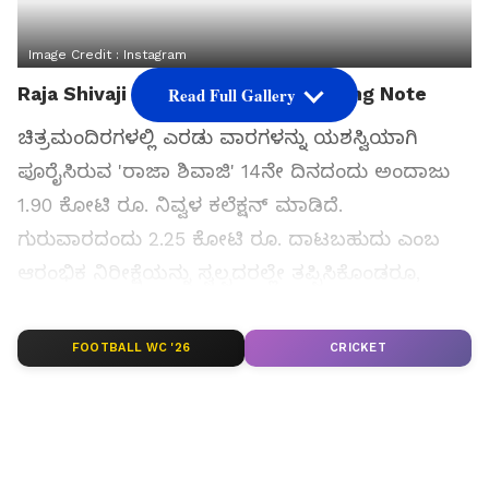
Image Credit :
Instagram
Raja Shivaji Ends Week 2 on a Strong Note
Read Full Gallery
ಚಿತ್ರಮಂದಿರಗಳಲ್ಲಿ ಎರಡು ವಾರಗಳನ್ನು ಯಶಸ್ವಿಯಾಗಿ
ಪೂರೈಸಿರುವ 'ರಾಜಾ ಶಿವಾಜಿ' 14ನೇ ದಿನದಂದು ಅಂದಾಜು
1.90 ಕೋಟಿ ರೂ. ನಿವ್ವಳ ಕಲೆಕ್ಷನ್ ಮಾಡಿದೆ.
ಗುರುವಾರದಂದು 2.25 ಕೋಟಿ ರೂ. ದಾಟಬಹುದು ಎಂಬ
ಆರಂಭಿಕ ನಿರೀಕ್ಷೆಯನ್ನು ಸ್ವಲ್ಪದರಲ್ಲೇ ತಪ್ಪಿಸಿಕೊಂಡರೂ,
ಎರಡನೇ ವಾರದಲ್ಲಿ ಒಟ್ಟು 24 ಕೋಟಿ ರೂ. ಗಳಿಸುವಲ್ಲಿ
ಯಶಸ್ವಿಯಾಗಿದೆ.
FOOTBALL WC '26
CRICKET
ಈ ಐತಿಹಾಸಿಕ ಚಿತ್ರವು ಮೊದಲ ವಾರದ ಭರ್ಜರಿ ಗಳಿಕೆಗೆ
ಹೋಲಿಸಿದರೆ ಸಹಜವಾಗಿಯೇ ಸ್ವಲ್ಪ ಇಳಿಕೆ ಕಂಡಿದೆ. ಆದರೆ,
ಮಹಾರಾಷ್ಟ್ರ ಮತ್ತು ಇತರ ಹಲವು ಪ್ರದೇಶಗಳಲ್ಲಿ ಪ್ರೇಕ್ಷಕರ