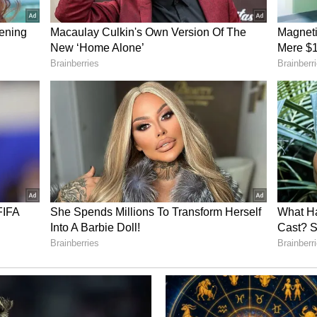
 ದೃಶ್ಯ ಸೋರಿಕೆಯಾದಾಗ ಸಾಕಷ್ಟು ಗಲಾಟೆ ನಡೆದಿತ್ತು. ಇದಾದ ನಂತರ
.
ರಾಧಿಕಾ ಆಪ್ಟೆ
ಅವರ ನ್ಯೂಡ್ ವಿಡಿಯೋ ಲೀಕ್ (Nude Video)
ಿ 'ಕ್ಲೀನ್ ಶೇವ್' (Clean Shave) ಚಿತ್ರದ ಶೂಟಿಂಗ್
ಗಿತ್ತು. ಮನೆಯಿಂದ ಹೊರ ಬರುವುದೇ ಕಷ್ಟವಾಗಿತ್ತು.