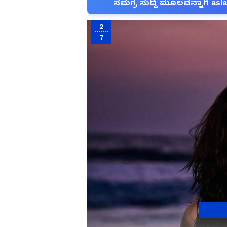
ಸಮಗ್ರ ಸುದ್ದಿ ಮೂಲವನ್ನಾಗಿ asi
2
7