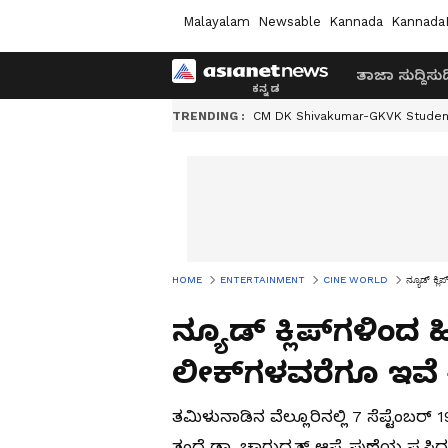
Malayalam
Newsable
Kannada
Kannada
ತಾಜಾ ಸುದ್ದಿ
ಸುದ್
TRENDING :
CM DK Shivakumar-GKVK Studen
HOME
ENTERTAINMENT
CINE WORLD
ನ್ಯೂಡ್ ಕ್
ನ್ಯೂಡ್ ಕ್ಲಿಪ್‌ಗಳಿಂದ 
ಲೀಕ್‌ಗಳವರೆಗೂ ಇವ
ತಮಿಳುನಾಡಿನ ವೆಲ್ಲೂರಿನಲ್ಲಿ 7 ಸೆಪ್ಟೆಂಬರ
ತಂದೆ ಡಾ. ಚಾರುದ್ದತ್ ಆಪ್ಟೆ ಪುಣೆಯ ಪ್ರಸಿದ