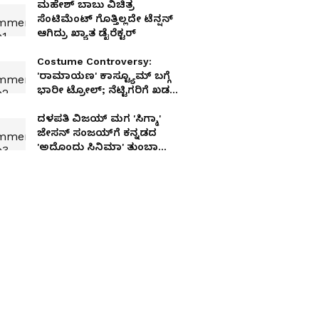
ಮಹೇಶ್ ಬಾಬು ವಿಚಿತ್ರ
ಸೆಂಟಿಮೆಂಟ್ ಗೊತ್ತಿಲ್ಲದೇ ಟೆನ್ಷನ್
ಆಗಿದ್ರು ಖ್ಯಾತ ಡೈರೆಕ್ಟರ್
Costume Controversy:
'ರಾಮಾಯಣ' ಕಾಸ್ಟ್ಯೂಮ್‌ ಬಗ್ಗೆ
ಭಾರೀ ಟ್ರೋಲ್; ನೆಟ್ಟಿಗರಿಗೆ ಖಡಕ್‌
ಡೋಸ್ ಕೊಟ್ಟ ವಸ್ತ್ರ-ವಿನ್ಯಾಸಕರು!
ದಳಪತಿ ವಿಜಯ್ ಮಗ 'ಸಿಗ್ಮಾ'
ಜೇಸನ್‌ ಸಂಜಯ್‌ಗೆ ಕನ್ನಡದ
'ಅದೊಂದು ಸಿನಿಮಾ' ತುಂಬಾ
ಇಷ್ಟವಂತೆ!