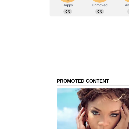
ಮತ್ತೊಂದು ಘಟನೆಯನ್ನು ಉಲ್ಲೇಖಿಸಿ,
ರಾಧ
ಪ್ರಸಿದ್ಧ ನಟರೊಬ್ಬರು ತಮ್ಮ ಪಾದಗಳನ್ನು ಮುದ
ಆಕೆ ಆ ನಾಯಕನಿಗೆ ಕಪಾಳಮೋಕ್ಷ ಮಾಡಿದರ
ಪ್ರಧಾನ ಸಮಾಜ (Male Dominating) ಎಂ
3
7