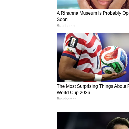
2016 ರ 'ಪರ್ಚ್ಡ್' ಚಿತ್ರದಿಂದ ಆಕೆಯ ನಗ್ನ
ಆಕೆ ಟ್ರೋಲರ್‌ಗಳ ಕೆಂಗಣ್ಣಿಗೆ ಗುರಿಯಾದರು
ಆದ ಘಟನೆ ಹಲವು ಬಾರಿ ನಡೆದಿದೆ. 2017 ರಲ್ಲ
ಸಮಯದಲ್ಲಿ, ಅವರ ವೀಡಿಯೊ ಕೂಡ ವೈರಲ್ ಆ