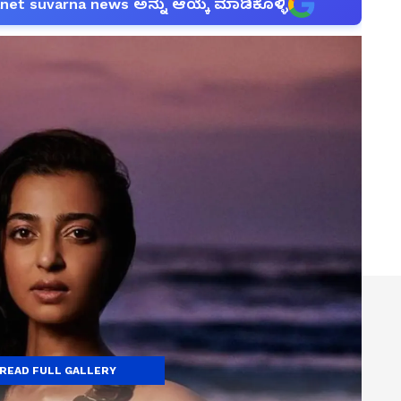
anet suvarna news ಅನ್ನು ಆಯ್ಕೆ ಮಾಡಿಕೊಳ್ಳಿ
READ FULL GALLERY