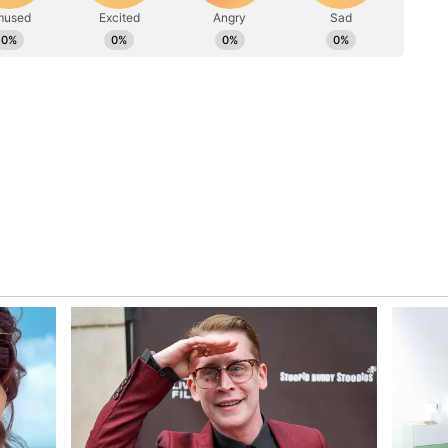
ಿಕಾ
ಅವರು ಚಿತ್ರೀಕರಣದ ಮೊದಲ ದಿನದ ಸೆಟ್‌ನಲ್ಲಿ ದಕ್ಷಿಣದ
್ದಿಸಿದ್ದಾರೆ ಎಂದು ಹೇಳಿದ್ದರು. ಈ ಕೃತ್ಯವನ್ನು ಕಂಡು ಶಾಕ್‌ ಆದ
ು. ಈ ಘಟನೆಯ ನಂತರ ರಾಧಿಕಾ ಟಾಲಿವುಡ್ ಅನ್ನು ಪುರುಷ
ದು ಹೀಯಾಳಿಸಿದ್ದರು.