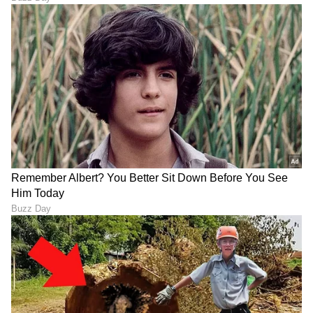
Naveen Kodase
NK
ನವೀನ್ ಕೊಡಸೆ ಏಷ್ಯಾನೆಟ್ ಕನ್ನಡದಲ್ಲಿ ಮುಖ್ಯ ಉಪಸಂಪಾದಕ.
ಕಳೆದ 9 ವರ್ಷಗಳಿಂದಲೂ ಮಾಧ್ಯಮ ಜಗತ್ತಿನಲ್ಲಿದ್ದೇನೆ. ಅಪ್ಪಟ
ಮಲೆನಾಡಿನ ಹುಡುಗ. ಕುವೆಂಪು ವಿವಿಯ ಪತ್ರಿಕೋದ್ಯಮ ಪದವಿ ಇದೆ.
ರಾಜ್‌ ನ್ಯೂಸ್‌ ಮೂಲಕ ಮಾಧ್ಯಮ ಲೋಕಕ್ಕೆ ಕಾಲಿಟ್ಟವನು.
ಚಿನ್ನದ ಬೆಲೆ
ಡಿಜಿಟಲ್‌ ಮಾಧ್ಯಮ ಲೋಕದಲ್ಲಿ ಪಳಗಿದರೂ, ಕಲಿಯೋದಿದೆ ಅಪಾರ.
ಬೆಳ್ಳಿ ದರ
ಭಾರತ ಸುದ್ದಿ
ಚಿನ್ನ
ಕ್ರೀಡೆ, ರಾಜಕೀಯ, ಸಾಹಿತ್ಯದಲ್ಲಿದೆ ಆಸಕ್ತಿ. ಕ್ರೀಡಾ ಸುದ್ದಿಯೇ ನನ್ನ
ಜೀವಾಳ.