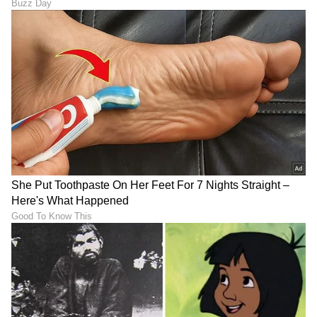
ಉದಯಪುರಕ್ಕೆ ನೇರ ವಿಮಾನ
ಕಂಪ್ಲೀಟ್‌ ಡೀಟೇಲ್ಸ್‌
ಆ ಹುಡ್ಗಿ ಮನೆ ಬಿಟ್ಟು ನಮ್​
ಕ್ರೆಟಾಗೆ ಟಕ್ಕರ್ ನೀಡಲು ಕಾರಿನ
ಮನೆಗೆ ಬಂದು ಬಿಟ್ಟಳು: ಪ್ಲೀಸ್​ ​
ದರ ಇಳಿಸಿದ ಮಾರುತಿ ಸುಜುಕಿ,
ಹೀಗೆಲ್ಲಾ ಮಾಡ್ಬೇಡಿ; ಕಂಪ್ಲೇಂಟ್​
ವಿಕ್ಟೋರಿಸ್ SUV ಈಗ ಮತ್ತಷ್ಟು
ಆಗತ್ತೆ- ಭವ್ಯಾ ಗೌಡ ಮನವಿ
ಅಗ್ಗ
LATEST VIDEOS
"ರಾಜಕೀಯ ಬೇಡ, ಸಿನಿಮಾನೇ ಪ್ರಾಣ":
ಕನಕೋತ್ಸವದಲ್ಲಿ ರಿಷಬ್ ಶೆಟ್ಟಿ | Rishab
Shetty speech | Suvarna News
ಶೇ.50 ರಿಂದ ಶೇ.18 ಕ್ಕೆ TAX ಇಳಿಕೆ: ಮೋದಿ-