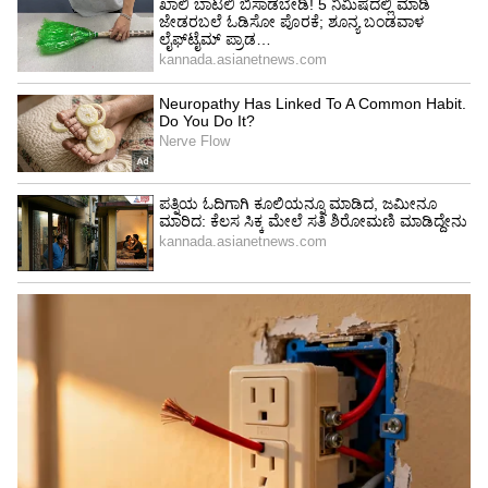
4
6
Image Credit :
Getty
22 ಕ್ಯಾರಟ್ ಚಿನ್ನದ ಬೆಲೆಯಲ್ಲಿ ಗಣನೀಯ ಇಳಿಕೆ
ಇನ್ನೊಂದೆಡೆ 22 ಕ್ಯಾರಟ್ ಚಿನ್ನದ ಬೆಲೆಯಲ್ಲೂ ಕೂಡಾ
ಗಣನೀಯ ಪ್ರಮಾಣದಲ್ಲಿ ಇಳಿಕೆಯಾಗಿದೆ. ಆಭರಣ