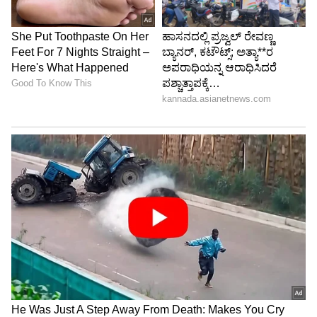
ಏರಿಳಿತಗಳಾಗಿಲ್ಲ. ಇದೀಗ ಒಂದು ಕೆಜಿ ಬೆಳ್ಳಿ ಬೆಲೆಯು ಜುಲೈ
08ರಂದು 2,45,000 ರುಪಾಯಿಗಳಾಗಿದೆ. ಕಳೆದ ಮೂರು
ದಿನಗಳಿಂದಲೂ ಬೆಳ್ಳಿ ಬೆಲೆಯಲ್ಲಿ ಯಾವುದೇ ವ್ಯತ್ಯಾಸವಾಗಿಲ್ಲ.