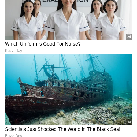
ವ್ಯವಹಾರ (
business ideas in kannada
) ,
ಬ್ಯಾಂಕಿಂಗ್ (
Banking News
), ಹಣಕಾಸು, ಭಾರತೀಯ
ಆರ್ಥಿಕತೆ, ಜಾಗತಿಕ ಮಾರುಕಟ್ಟೆ,
ಷೇರು ಮಾರುಕಟ್ಟೆ
,
ಹೂಡಿಕೆ ಸೇರಿದಂತೆ ಇನ್ನಿತರ ಮತ್ತು ಇತ್ತೀಚಿನ ಹಣಕಾಸಿನ
ಸುದ್ದಿಗಳನ್ನು ಏಷ್ಯಾನೆಟ್ ಸುವರ್ಣ ನ್ಯೂಸ್‌ನಲ್ಲಿ ಓದಿರಿ.
ABOUT THE AUTHOR