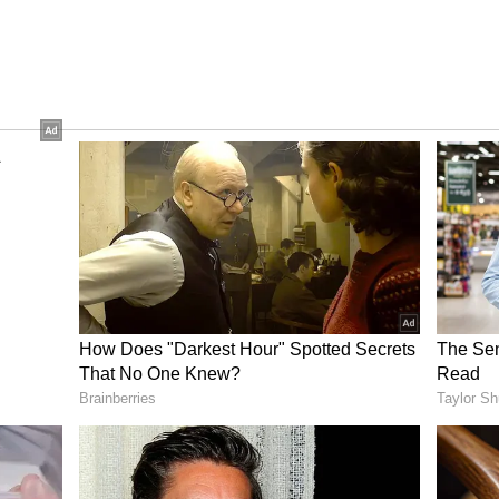
ದ್ದಾರೆ. ಆದರೆ, ಅವರಿಗೆ ಅಧಿಕೃತವಾಗಿ ಟಿಕೆಟ್ ಬುಕ್ ಮಾಡಿಕೊಡುವ
ಳು (Backend Systems) ಇನ್ನೂ ಹಳೆಯ ಕಾಲದ ತಂತ್ರಜ್ಞಾನದ
ವೆಲ್ ಏಜೆಂಟ್‌ಗಳು ಇಂದಿಗೂ ಮ್ಯಾನುಯಲ್ ಆಗಿ ಕಷ್ಟಪಟ್ಟು
ಪ್ರಸ್ತುತ ಇರುವ ಇದೇ ತಾಂತ್ರಿಕ ಅಂತರವನ್ನು (Tech Gap)
ೆ.