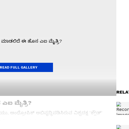
READ FULL GALLERY
RELA
ಎಐ ಮೈತ್ರಿ?
ು, ಆಂಥ್ರೋಪಿಕ್ ಅಭಿವೃದ್ಧಿಪಡಿಸಿರುವ ವಿಶ್ವದಕ್ಷ 'ಕ್ಲೌಡ್'
ಿದೆ. ಈ ಸುಧಾರಿತ ತಂತ್ರಜ್ಞಾನದ ಮೂಲಕ 'ಟ್ರಾವೆಲ್‌ಪೋರ್ಟ್'ನ