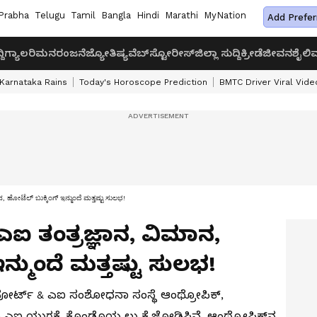
Prabha
Telugu
Tamil
Bangla
Hindi
Marathi
MyNation
Add Prefer
ದಿ
ಗ್ಯಾಲರಿ
ಮನರಂಜನೆ
ಜ್ಯೋತಿಷ್ಯ
ವೆಬ್‌ಸ್ಟೋರೀಸ್
ಜಿಲ್ಲಾ ಸುದ್ದಿ
ಕ್ರೀಡೆ
ಜೀವನಶೈಲಿ
ವ
Karnataka Rains
Today's Horoscope Prediction
BMTC Driver Viral Vide
, ಹೋಟೆಲ್ ಬುಕ್ಕಿಂಗ್ ಇನ್ಮುಂದೆ ಮತ್ತಷ್ಟು ಸುಲಭ!
ಎಐ ತಂತ್ರಜ್ಞಾನ, ವಿಮಾನ,
್ಮುಂದೆ ಮತ್ತಷ್ಟು ಸುಲಭ!
ೆಲ್‌ಪೋರ್ಟ್ & ಎಐ ಸಂಶೋಧನಾ ಸಂಸ್ಥೆ ಆಂಥ್ರೋಪಿಕ್,
ಗಿ ಎಐ ಯುಗಕ್ಕೆ ಕೊಂಡೊಯ್ಯಲು ಕೈಜೋಡಿಸಿವೆ. ಆಂಥ್ರೋಪಿಕ್‌ನ