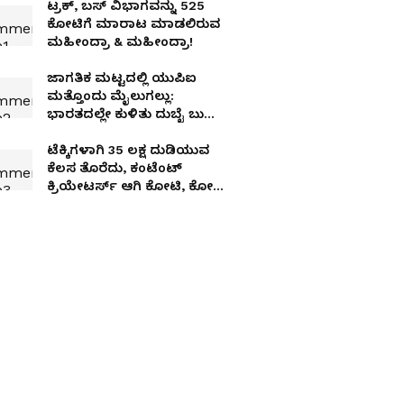
ಟ್ರಕ್‌, ಬಸ್‌ ವಿಭಾಗವನ್ನು 525
ಕೋಟಿಗೆ ಮಾರಾಟ ಮಾಡಲಿರುವ
ಮಹೀಂದ್ರಾ & ಮಹೀಂದ್ರಾ!
ಜಾಗತಿಕ ಮಟ್ಟದಲ್ಲಿ ಯುಪಿಐ
ಮತ್ತೊಂದು ಮೈಲುಗಲ್ಲು:
ಭಾರತದಲ್ಲೇ ಕುಳಿತು ದುಬೈ ಬುರ್ಜ್
ಖಲೀಫಾ ಬುಕ್ ಮಾಡಬಹುದು!
ಟೆಕ್ಕಿಗಳಾಗಿ ₹35 ಲಕ್ಷ ದುಡಿಯುವ
ಕೆಲಸ ತೊರೆದು, ಕಂಟೆಂಟ್
ಕ್ರಿಯೇಟರ್ಸ್ ಆಗಿ ಕೋಟಿ, ಕೋಟಿ
ಗಳಿಸುವ ಜೋಡಿ!