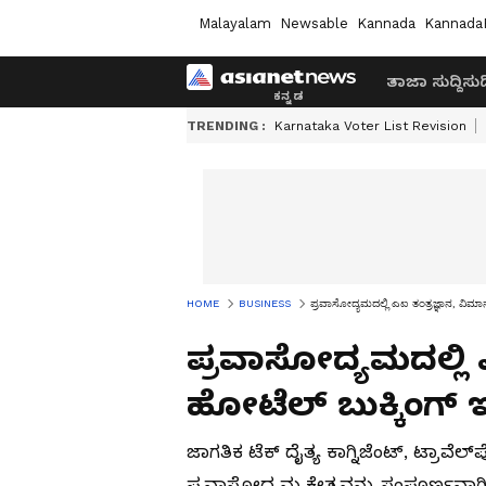
Malayalam
Newsable
Kannada
Kannada
ತಾಜಾ ಸುದ್ದಿ
ಸುದ್
TRENDING :
Karnataka Voter List Revision
HOME
BUSINESS
ಪ್ರವಾಸೋದ್ಯಮದಲ್ಲಿ ಎಐ ತಂತ್ರಜ್ಞಾನ, ವಿಮಾನ
ಪ್ರವಾಸೋದ್ಯಮದಲ್ಲಿ 
ಹೋಟೆಲ್ ಬುಕ್ಕಿಂಗ್ ಇನ
ಜಾಗತಿಕ ಟೆಕ್ ದೈತ್ಯ ಕಾಗ್ನಿಜೆಂಟ್, ಟ್ರಾವ
ಪ್ರವಾಸೋದ್ಯಮ ಕ್ಷೇತ್ರವನ್ನು ಸಂಪೂರ್ಣವಾ