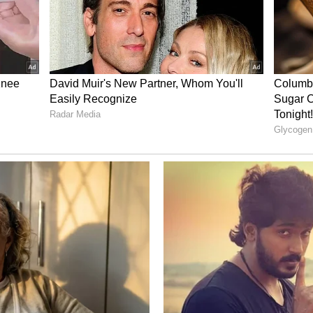
ಾರಿ ಉಳಿತಾಯ:
ರ್ವಹಿಸುವ ಅತ್ಯಂತ ಸಂಕೀರ್ಣವಾದ ಕೆಲಸಗಳನ್ನು (ಉದಾಹರಣೆಗೆ: