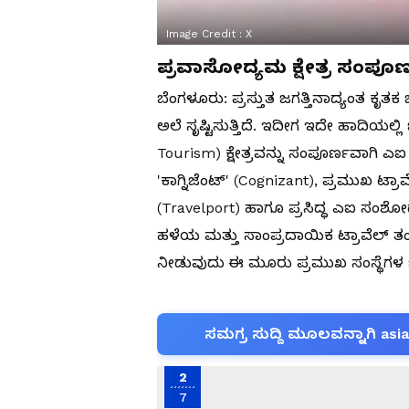
Image Credit :
X
ಪ್ರವಾಸೋದ್ಯಮ ಕ್ಷೇತ್ರ ಸಂಪೂ
ಬೆಂಗಳೂರು: ಪ್ರಸ್ತುತ ಜಗತ್ತಿನಾದ್ಯಂತ ಕೃತಕ ಬ
ಅಲೆ ಸೃಷ್ಟಿಸುತ್ತಿದೆ. ಇದೀಗ ಇದೇ ಹಾದಿಯಲ
Tourism) ಕ್ಷೇತ್ರವನ್ನು ಸಂಪೂರ್ಣವಾಗಿ ಎಐ
'ಕಾಗ್ನಿಜೆಂಟ್' (Cognizant), ಪ್ರಮುಖ ಟ
(Travelport) ಹಾಗೂ ಪ್ರಸಿದ್ಧ ಎಐ ಸಂಶೋಧ
ಹಳೆಯ ಮತ್ತು ಸಾಂಪ್ರದಾಯಿಕ ಟ್ರಾವೆಲ್ ತಂತ್
ನೀಡುವುದು ಈ ಮೂರು ಪ್ರಮುಖ ಸಂಸ್ಥೆಗಳ 
ಸಮಗ್ರ ಸುದ್ದಿ ಮೂಲವನ್ನಾಗಿ asi
2
7