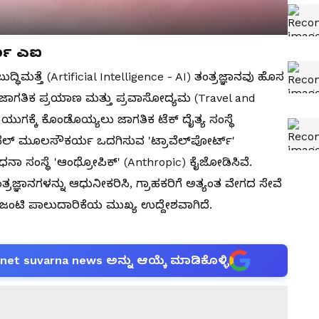
ರ್ಣ ಎಐ
ುದ್ಧಿಮತ್ತೆ (Artificial Intelligence - AI) ತಂತ್ರಜ್ಞಾನವು ಹೊಸ
್ಲಿ ಜಾಗತಿಕ ಪ್ರಯಾಣ ಮತ್ತು ಪ್ರವಾಸೋದ್ಯಮ (Travel and
 ಯುಗಕ್ಕೆ ಕೊಂಡೊಯ್ಯಲು ಜಾಗತಿಕ ಟೆಕ್ ದೈತ್ಯ ಸಂಸ್ಥೆ
್ರಾವೆಲ್ ಮೂಲಸೌಕರ್ಯ ಒದಗಿಸುವ 'ಟ್ರಾವೆಲ್‌ಪೋರ್ಟ್'
ನಾ ಸಂಸ್ಥೆ 'ಆಂಥ್ರೋಪಿಕ್' (Anthropic) ಕೈಜೋಡಿಸಿವೆ.
ರಜ್ಞಾನಗಳನ್ನು ಆಧುನೀಕರಿಸಿ, ಗ್ರಾಹಕರಿಗೆ ಅತ್ಯಂತ ವೇಗದ ಸೇವೆ
ಜಂಟಿ ಪಾಲುದಾರಿಕೆಯ ಮುಖ್ಯ ಉದ್ದೇಶವಾಗಿದೆ.
anet suvarna news ಅನ್ನು ಆಯ್ಕೆ ಮಾಡಿಕೊಳ್ಳಿ