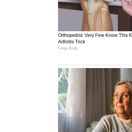
4
7
Image Credit :
Pinterest
1. ಟ್ರಾವೆಲ್ ಏಜೆಂಟ್‌ಗಳಿಗೆ ಭ
ಸಾಮಾನ್ಯವಾಗಿ ಟ್ರಾವೆಲ್ ಏಜೆಂಟ್‌ಗಳು ನಿ