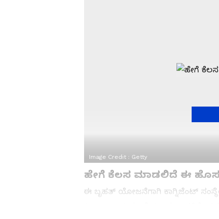
Image Credit :
Getty
ಹೇಗೆ ಕೆಲಸ ಮಾಡಲಿದೆ ಈ ಹೊಸ 
ಈ ಬೃಹತ್ ಯೋಜನೆಗಾಗಿ ಕಾಗ್ನಿಜೆಂಟ್ ಸಂಸ್ಥೆಯ
(Claude AI) ಮಾಡೆಲ್ ಅನ್ನು ಬಳಸಿಕೊಳ್ಳಲ