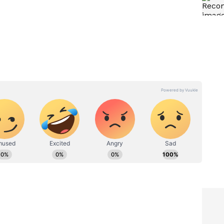
ಟ್ ಪುನರ್ ರೂಪಿಸಲಿದ್ದು, ಅದರ ಸಂಪೂರ್ಣ ನಿರ್ವಹಣೆ ಮತ್ತು
ದರಿಂದಾಗಿ ವಿಮಾನಯಾನ ಸಂಸ್ಥೆಗಳು (Airlines), ಹೋಟೆಲ್‌ಗಳು
(OTAs) ಅತ್ಯಾಧುನಿಕ ಎಐ ಆಧಾರಿತ ಸೇವೆಗಳು ಅತ್ಯಂತ ತ್ವರಿತವಾಗಿ
ಚೆನ್ನೈ
ಸಾಫ್ಟ್‌ವೇರ್ ವಿನ್ಯಾಸ, ಅಭಿವೃದ್ಧಿ
ಂದಾದ
ಕಾರ್ಯ ಓಪನ್ಎಐ ಜೊತೆ ಕೈ
ಿರುವ
ಜೋಡಿಸಿದ ಕಾಗ್ನಿಜೆಂಟ್, ಎಐ
ಜಗತ್ತಿನ ಹೊಸ ಅಧ್ಯಾಯ ಆರಂಭ