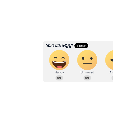
ಬುಕ್ಕಿಂಗ್ ಸಾಫ್ಟ್‌ವೇರ್‌ಗಳನ್ನು ಕಾಗ್ನಿಜೆಂ
ಪರೀಕ್ಷೆಯ ಜವಾಬ್ದಾರಿಯನ್ನು ಹೊರಲಿದೆ. ಇ
ಮತ್ತು ಆನ್‌ಲೈನ್ ಟ್ರಾವೆಲ್ ಏಜೆನ್ಸಿಗಳಿಗೆ 
ಲಭ್ಯವಾಗಲಿವೆ.
Related Articles
ಬೆಂಗಳೂರು, ಹೈದರಾಬಾದ್ 
ಆಸ್ತಿಯನ್ನು ಮಾರಲು ಮು
ಜಾಗತಿಕ ಮುಂಚೂಣಿಯಲ್ಲ
ಕಾಗ್ನಿಜೆಂಟ್!