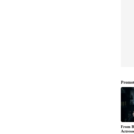
ು? ಎಐ ನೀಡಲಿರುವ ಪರಿಹಾರವೇನು?
್ಮ ಪ್ರವಾಸವನ್ನು ಪ್ಲಾನ್ ಮಾಡಲು ಚಾಟ್‌ಜಿಪಿಟಿ ಅಥವಾ