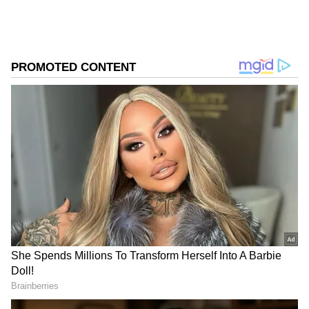
ಕಡಿಮೆ ಮಾಡಲು ಮತ್ತು ಬಾಕಿ ಹಣವನ್ನು ವರ್ಗಾಯಿಸೋದು
ಸುಲಭವಾಗಿದೆ.
ಸಮಗ್ರ ಸುದ್ದಿ ಮೂಲವನ್ನಾಗಿ asianet suvarna news ಅನ್ನು
ಆಯ್ಕೆ ಮಾಡಿಕೊಳ್ಳಿ