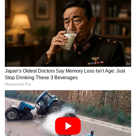
2
6
Image Credit :
Asianet News
ಎಟಿಎಂ ಫೇಲ್ ಆದ್ರೆ ಪರಿಹಾರ
ಎಟಿಎಂನಲ್ಲಿ ತಾಂತ್ರಿಕ ದೋಷ ಅಥವಾ ಬೇರೆ ಕಾರಣಕ್ಕೆ ವಿತ್
ಡ್ರಾ ಮಾಡಿದ ಹಣ ನಮ್ಮ ಕೈಗೆ ಸಿಗೋದಿಲ್ಲ. ಆದ್ರೆ
ಖಾತೆಯಿಂದ ಹಣ ಕಟ್ ಆಗಿರುತ್ತೆ. ಹಿಂದೆ ಬ್ಯಾಂಕ್ ಇದಕ್ಕೆ
ಸಮಯ ನೀಡ್ತಿತ್ತು. ಒಂದೆರಡು ತಿಂಗಳಲ್ಲಿ ಹಣ ವಾಪಸ್
ಖಾತೆಗೆ ಬರ್ತಾ ಇತ್ತು. ಆದ್ರೀಗ ಆರ್ ಬಿಐ ಇದಕ್ಕೆ
ಸಂಬಂಧಿಸಿದಂತೆ ನಿಯಮ ಕಠಿಣಗೊಳಿಸಿದೆ. ಬ್ಯಾಂಕ್ ಐದು