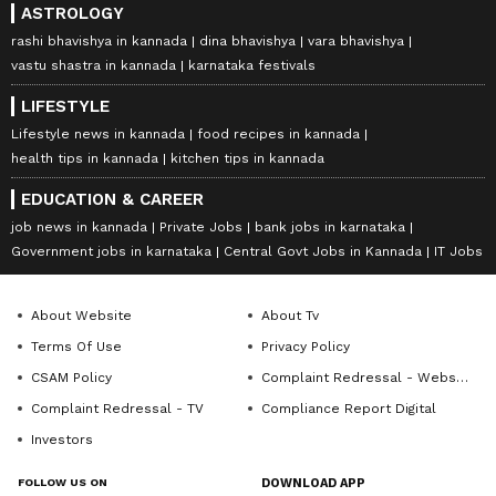
ASTROLOGY
rashi bhavishya in kannada
dina bhavishya
vara bhavishya
vastu shastra in kannada
karnataka festivals
LIFESTYLE
Lifestyle news in kannada
food recipes in kannada
health tips in kannada
kitchen tips in kannada
EDUCATION & CAREER
job news in kannada
Private Jobs
bank jobs in karnataka
Government jobs in karnataka
Central Govt Jobs in Kannada
IT Jobs
About Website
About Tv
Terms Of Use
Privacy Policy
CSAM Policy
Complaint Redressal - Website
Complaint Redressal - TV
Compliance Report Digital
Investors
FOLLOW US ON
DOWNLOAD APP