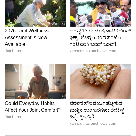
ಬಯೋಮೆಟ್ರಿಕ್ ದೃಢೀಕರಣ, ಫೇಸ್ ಐಡಿ ಮತ್ತು ಅಪ್ಲಿಕೇಶನ್
ಆಧಾರಿತ ಅನುಮೋದನೆ ಟೋಕನ್ಗಳಂತಹ ಸುಧಾರಿತ ಭದ್ರತಾ
ಕ್ರಮಗಳನ್ನು ಹೆಚ್ಚಾಗಿ ಪ್ರಚಾರ ಮಾಡಲಾಗುತ್ತಿದೆ.
4
6