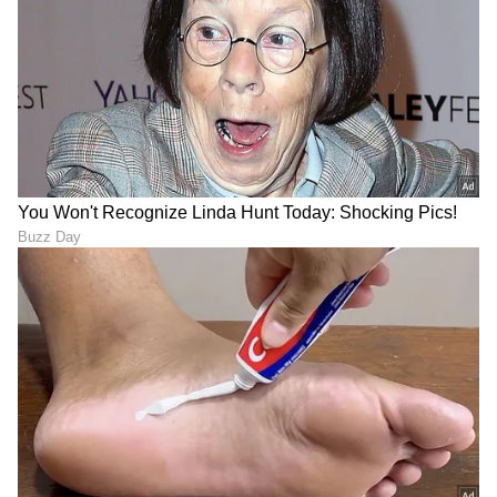
RECOMMENDED STORIES
ಭಾರತದಲ್ಲಿ ಕೆಲಸ ಮಾಡುವ
ಭಾರತದಲ್ಲಿ ಅತೀ ಹೆಚ್ಚು ಶ್ರೀಮಂತ
ಅತ್ಯುತ್ತಮ ಕಂಪನಿಗಳ ಪೈಕಿ
ದೇವಸ್ಥಾನಗಳಿವು, ಕೈಬಿಚ್ಚಿ ದಾನ
ಮುಕೇಶ್ ಅಂಬಾನಿ ರಿಲಯನ್ಸ್‌ಗೆ
ನೀಡ್ತಾರೆ ಭಕ್ತರು
ಎಷ್ಟನೇ ಸ್ಥಾನ?