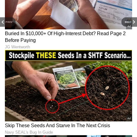
PREV
NEXT
Image Credit :
Asianet News
ಲೋನ್ ಅಪ್ಲಿಕೇಷನ್ ನಲ್ಲಿ ಪರ್ಸನಲ್ ಮಾಹಿತಿ
ಡಿಜಿಟಲ್ ಸಾಲ ಮಾರ್ಗಸೂಚಿಗಳ ಅಡಿಯಲ್ಲಿ, ಆರ್ಬಿಐ
ಕಾನೂನುಬಾಹಿರ ಮತ್ತು ಅನಿಯಂತ್ರಿತ ಸಾಲದ ಅಪ್ಲಿಕೇಶನ್ಗಳ
ಮೇಲೆ ತನ್ನ ಹಿಡಿತವನ್ನು ಬಿಗಿಗೊಳಿಸಿದೆ. ಯಾವುದೇ ಸಾಲದ
ಅಪ್ಲಿಕೇಶನ್ ಸಾಲಗಳನ್ನು ಒದಗಿಸುವ ನೆಪದಲ್ಲಿ ಗ್ರಾಹಕರ
ವೈಯಕ್ತಿಕ ಸಂಪರ್ಕಗಳು, ಗ್ಯಾಲರಿಗಳು, ಫೋಟೋಗಳು ಮತ್ತು
ಕರೆ ಲಾಗ್ಗಳನ್ನು ಬಲವಂತವಾಗಿ ಪ್ರವೇಶಿಸಲು ಸಾಧ್ಯವಿಲ್ಲ.
ಸಂಬಂಧಿಕರಿಗೆ ಕರೆ ಮಾಡುವುದು ಅಥವಾ ಸಾರ್ವಜನಿಕ
ಅವಮಾನದಂತಹ ರಿಕವರಿ ಏಜೆಂಟ್ಗಳಿಂದ ಕಿರುಕುಳವನ್ನು
ತಡೆಗಟ್ಟಲು ಗ್ರಾಹಕರ ಒಪ್ಪಿಗೆಯನ್ನು ಕಡ್ಡಾಯಗೊಳಿಸಲಾಗಿದೆ.