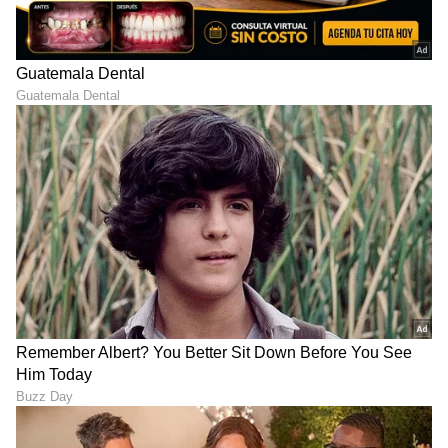
Image Credit :
Asianet News
ಇದು ನೆನಪಿರಲಿ
ಆರ್ ಬಿಐಗೆ ಸಂಬಂಧಿಸಿದ ನಿಯಮಗಳು ಹೆಸರಿನಲ್ಲಿ ಅನೇಕ
ಸುದ್ದಿಗಳು, ಲಿಂಕ್ಸ್ ಪೋಸ್ಟ್ ಆಗ್ತಿರುತ್ತವೆ. ಅದನ್ನು ಓಪನ್
ಮಾಡುವ ಮುನ್ನ ಅಥವಾ ಅಪಾಲಿಸುವ ಮೊದಲು ಆರ್ ಬಿಐ
ಅಧಿಕೃತ ವೆಬ್ಸೈಟ್ ನಿಂದ ಮಾಹಿತಿ ಪಡೆಯಲು ಮರೆಯಬೇಡಿ.
LATEST VIDEOS