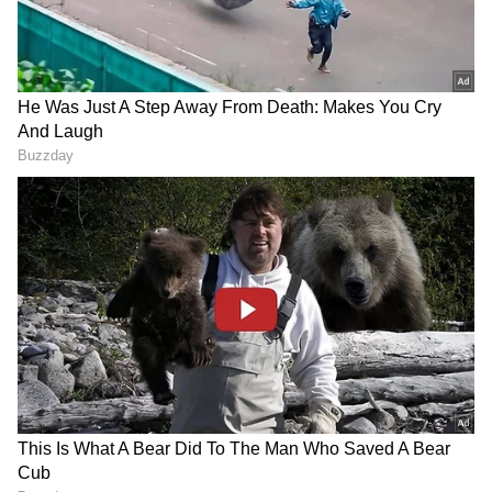
ಕೆಲಸದ ದಿನಗಳಲ್ಲಿ ಹಣವನ್ನು ಮರುಪಾವತಿಸಬೇಕು. ಐದು
ದಿನಗಳಲ್ಲಿ ಗ್ರಾಹಕರ ಹಣ, ಜಮಾ ಆಗ್ದೆ ಹೋದಲ್ಲಿ ಬ್ಯಾಂಕ್,
ಗ್ರಾಹಕರಿಗೆ ದಿನಕ್ಕೆ 100 ರೂಪಾಯಿಯಂತೆ ಕಡ್ಡಾಯವಾಗಿ
ಪರಿಹಾರ ನೀಡಬೇಕು.