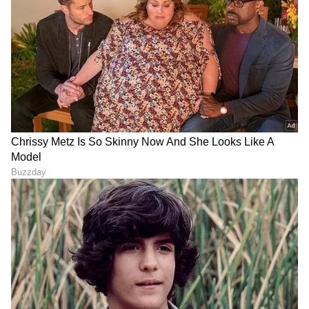
ವ್ಯವಹಾರ (
business ideas in kannada
) ,
ಬ್ಯಾಂಕಿಂಗ್ (
Banking News
), ಹಣಕಾಸು, ಭಾರತೀಯ
ಆರ್ಥಿಕತೆ, ಜಾಗತಿಕ ಮಾರುಕಟ್ಟೆ,
ಷೇರು ಮಾರುಕಟ್ಟೆ
,
ಹೂಡಿಕೆ ಸೇರಿದಂತೆ ಇನ್ನಿತರ ಮತ್ತು ಇತ್ತೀಚಿನ ಹಣಕಾಸಿನ
ಸುದ್ದಿಗಳನ್ನು ಏಷ್ಯಾನೆಟ್ ಸುವರ್ಣ ನ್ಯೂಸ್‌ನಲ್ಲಿ ಓದಿರಿ.
ABOUT THE AUTHOR
Roopa Hegde
RH
Roopa Hegde ಮೂಲತಃ ಉತ್ತರ ಕನ್ನಡದ ಯಲ್ಲಾಪುರದವಳು.
ಪತ್ರಿಕೋದ್ಯಮದಲ್ಲಿ ಸ್ನಾತಕೋತ್ತರ ಪದವಿ ಪಡೆದಿದ್ದು, ಕಸ್ತೂರಿ,
ಸಮಯ ಹಾಗೂ ಸುವರ್ಣ ವಾಹಿನಿಯಲ್ಲಿ ಕೆಲಸ ಮಾಡಿದ್ದೇನೆ. ಈಗ
ಏಷ್ಯಾನೆಟ್ ಕನ್ನಡದಲ್ಲಿ ಫ್ರೀಲಾನ್ಸರ್ ಆಗಿ ಕೆಲಸ ಮಾಡುತ್ತಿದ್ದೇನೆ.
ಆರ್‌ಬಿಐ
ಟ್ರೆಂಡಿಂಗ್ ನ್ಯೂಸಲ್ಲಿ ಹೆಚ್ಚು ಆಸಕ್ತಿ ಇದ್ದು, ಸಿನಿಮಾ, ಬ್ಯುಸಿನೆಸ್,
ವ್ಯವಹಾರ
ಹಣ (Hana)
ಆರೋಗ್ಯ, ಕ್ರೈಂ, ಕ್ರೀಡೆ ಸೇರಿ ಎಲ್ಲ ಕ್ಷೇತ್ರದ ಸುದ್ದಿ ಬರೆಯುತ್ತೇನೆ.