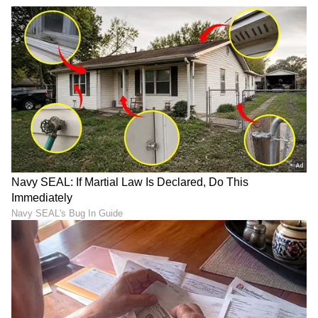
Image Credit :
Asianet News
ಗುಪ್ತ ಶುಲ್ಕ
ಖಾತೆಗಳಲ್ಲಿ ಕನಿಷ್ಠ ಬ್ಯಾಲೆನ್ಸ್ ಇಲ್ಲ ಅಂದ್ರೆ ಅನಿಯಂತ್ರಿತ
ಮತ್ತು ಗುಪ್ತ ದಂಡಗಳನ್ನು ಬ್ಯಾಂಕ್ ವಿಧಿಸುತ್ತಿತ್ತು. ಈಗ ಆರ್ಬಿಐ
ಇದ್ರ ಮೇಲೆ ತನ್ನ ಹಿಡಿತ ಬಿಗಿಗೊಳಿಸಿದೆ. ದಂಡದ ದರಗಳು
ಸಂಪೂರ್ಣವಾಗಿ ಪಾರದರ್ಶಕ ಮತ್ತು ಸಮಂಜಸವಾಗಿರಬೇಕು
ಎಂದು ಆರ್ಬಿಐ ಸ್ಪಷ್ಟವಾಗಿ ನಿರ್ದೇಶಿಸಿದೆ.
5
6