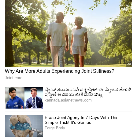
Related Articles
8th Pay Commission: ಬರುತ್ತಾ 5 ಹಂತಗಳ
‘ಫಿಟ್‌ಮೆಂಟ್ ಫ್ಯಾಕ್ಟರ್’: ಹಿರಿಯ ಅಧಿಕಾರಿಗಳ ಬೇಸಿಕ್
ಪೇ ನೇರ ₹10.95 ಲಕ್ಷಕ್ಕೆ ಜಿಗಿತ!
ಒಂದೇ ದಿನ ಬರೋಬ್ಬರಿ 2,230 ರುಪಾಯಿ ಕುಸಿತ ಕಂಡ
ಚಿನ್ನದ ಬೆಲೆ..! ಬಂಗಾರ ಕೊಳ್ಳೋ ಮೊದಲು ಇವತ್ತಿನ