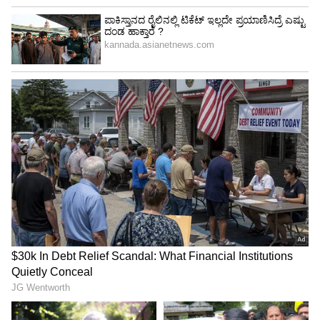
ಗೋಲ್ಡ್‌ ರೇಟ್ ಇಲ್ಲಿದೆ ನೋಡಿ!
3
6
Image Credit :
Asianet News
ಎಸ್ ಎಂಎಸ್ – ಒಟಿಪಿ ಮಿತಿ
ಸಿಮ್ ವಿನಿಮಯ ಮತ್ತು ಫಿಶಿಂಗ್ನಿಂದ ಡಿಜಿಟಲ್ ವಂಚನೆ
ಹೆಚ್ಚಾಗ್ತಿದೆ. ಅದನ್ನು ತಡೆಗಟ್ಟಲು ಏಪ್ರಿಲ್ 2026 ರಿಂದ
ಭದ್ರತೆಯನ್ನು ನವೀಕರಿಸಲಾಗಿದೆ. ದೊಡ್ಡ ಮತ್ತು ಹೆಚ್ಚಿನ
ಮೌಲ್ಯದ ವಹಿವಾಟುಗಳನ್ನು ಸುರಕ್ಷಿತಗೊಳಿಸಲು, ಸರಳ
ಎಸ್ಎಂಎಸ್ ಒಟಿಪಿಗಳನ್ನು ಮಾತ್ರ ಅವಲಂಬಿಸುವ ಬದಲು