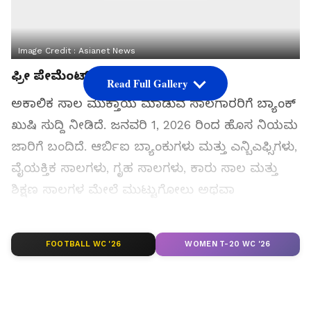
Image Credit :
Asianet News
ಫ್ರೀ ಪೇಮೆಂಟ್ ಶುಲ್ಕ
Read Full Gallery
ಅಕಾಲಿಕ ಸಾಲ ಮುಕ್ತಾಯ ಮಾಡುವ ಸಾಲಗಾರರಿಗೆ ಬ್ಯಾಂಕ್
ಖುಷಿ ಸುದ್ದಿ ನೀಡಿದೆ. ಜನವರಿ 1, 2026 ರಿಂದ ಹೊಸ ನಿಯಮ
ಜಾರಿಗೆ ಬಂದಿದೆ. ಆರ್ಬಿಐ ಬ್ಯಾಂಕುಗಳು ಮತ್ತು ಎನ್ಬಿಎಫ್ಸಿಗಳು,
ವೈಯಕ್ತಿಕ ಸಾಲಗಳು, ಗೃಹ ಸಾಲಗಳು, ಕಾರು ಸಾಲ ಮತ್ತು
ಶಿಕ್ಷಣ ಸಾಲಗಳ ಮೇಲೆ ಮುಟ್ಟುಗೋಲು ಅಥವಾ
ಪೂರ್ವಪಾವತಿ ಶುಲ್ಕಗಳನ್ನು ವಿಧಿಸುವುದನ್ನು ಸಂಪೂರ್ಣವಾಗಿ
ನಿಷೇಧಿಸಿದೆ. ಹಿಂದೆ, ಅಕಾಲಿಕ ಸಾಲ ಮುಕ್ತಾಯಕ್ಕೆ
FOOTBALL WC '26
WOMEN T-20 WC '26
ಬ್ಯಾಂಕುಗಳು ಶೇಕಡಾ 2 ರಿಂದ 4 ರಷ್ಟು ಹೆಚ್ಚುವರಿ ದಂಡವನ್ನು
ವಿಧಿಸುತ್ತಿದ್ದವು. ಹೊಸ ನಿಯಮದ ನಂತ್ರ ಗ್ರಾಹಕರಿಗೆ
ಸಾಲಗಳನ್ನು ವೇಗವಾಗಿ ಮರುಪಾವತಿಸಲು, ಬಡ್ಡಿ ಹೊರೆಯನ್ನು