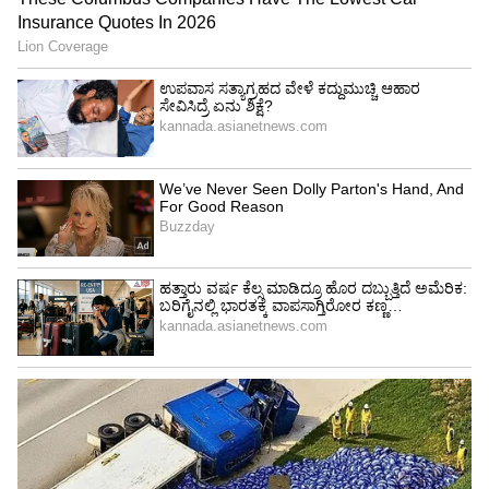
ಒತ್ತಡ ರಹಿತ ಊಟ:
ಕೆಲವರಿಗೆ, ಶಾಂತ ವಾತಾವರಣದಲ್ಲಿ ಒಂಟಿಯಾಗಿ ಊಟ
ಮಾಡುವುದರಿಂದ ಸಾಮಾಜಿಕ ಒತ್ತಡದಿಂದ ಪರಿಹಾರ
ಸಿಗುತ್ತದೆ. ಅವರು ಇತರರನ್ನು ಮೆಚ್ಚಿಸುವ ಅಥವಾ
ಸಂಭಾಷಣೆಯನ್ನು ನಿರ್ವಹಿಸುವ ಬಗ್ಗೆ ಚಿಂತಿಸಬೇಕಾಗಿಲ್ಲ.
ಸೋಶಿಯಲ್ ಮೀಡಿಯಾ ಎಫೆಕ್ಟ್:
ಇನ್‌ಸ್ಟಾಗ್ರಾಮ್ ಮತ್ತು ಫೇಸ್‌ಬುಕ್‌ನಂತಹ ಸಾಮಾಜಿಕ
ವೇದಿಕೆಗಳು ಈ ಟ್ರೆಂಡ್ ನ್ನು ವೈರಲ್ ಮಾಡುವಲ್ಲಿ ಪ್ರಮುಖ
ಪಾತ್ರ ವಹಿಸಿವೆ. ಹಾಗಾಗಿ ಜನರು ಸಹ ತಾವು ಸೋಲೋ
ಡೈನಿಂಗ್ ಮಾಡುತ್ತಿರುವುದನ್ನು ತೋರಿಸಲು ಹೆಚ್ಚಾಗಿ ಒಬ್ಬರೇ
ಊಟ ಮಾಡುತ್ತಾರೆ.