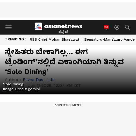
ಕನ್ನಡ
TRENDING :
RSS Chief Mohan Bhagawat
Bengaluru-Mangaluru Vande 
ಸ್ನೇಹಿತರು ಬೇಕಾಗಿಲ್ಲ… ಈಗ
ಟ್ರೆಂಡಿಂಗ್’ನಲ್ಲಿದೆ ಏಕಾಂಗಿಯಾಗಿ ತಿನ್ನುವ
‘Solo Dining’
Author :
Pavna Das
|
Life
Solo dining
Published :
Jun 11 2026, 12:07 PM IST
Image Credit:
gemini