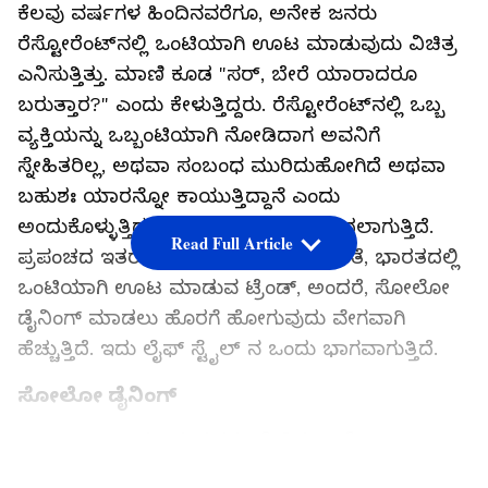
ಕೆಲವು ವರ್ಷಗಳ ಹಿಂದಿನವರೆಗೂ, ಅನೇಕ ಜನರು
ರೆಸ್ಟೋರೆಂಟ್‌ನಲ್ಲಿ ಒಂಟಿಯಾಗಿ ಊಟ ಮಾಡುವುದು ವಿಚಿತ್ರ
ಎನಿಸುತ್ತಿತ್ತು. ಮಾಣಿ ಕೂಡ "ಸರ್, ಬೇರೆ ಯಾರಾದರೂ
ಬರುತ್ತಾರ?" ಎಂದು ಕೇಳುತ್ತಿದ್ದರು. ರೆಸ್ಟೋರೆಂಟ್‌ನಲ್ಲಿ ಒಬ್ಬ
ವ್ಯಕ್ತಿಯನ್ನು ಒಬ್ಬಂಟಿಯಾಗಿ ನೋಡಿದಾಗ ಅವನಿಗೆ
ಸ್ನೇಹಿತರಿಲ್ಲ, ಅಥವಾ ಸಂಬಂಧ ಮುರಿದುಹೋಗಿದೆ ಅಥವಾ
ಬಹುಶಃ ಯಾರನ್ನೋ ಕಾಯುತ್ತಿದ್ದಾನೆ ಎಂದು
ಅಂದುಕೊಳ್ಳುತ್ತಿದ್ದರು. ಆದರೆ ಈಗ ಚಿತ್ರಣ ಬದಲಾಗುತ್ತಿದೆ.
Read Full Article
ಪ್ರಪಂಚದ ಇತರ ಹಲವು ಪ್ರಮುಖ ದೇಶಗಳಂತೆ, ಭಾರತದಲ್ಲಿ
ಒಂಟಿಯಾಗಿ ಊಟ ಮಾಡುವ ಟ್ರೆಂಡ್, ಅಂದರೆ, ಸೋಲೋ
ಡೈನಿಂಗ್ ಮಾಡಲು ಹೊರಗೆ ಹೋಗುವುದು ವೇಗವಾಗಿ
ಹೆಚ್ಚುತ್ತಿದೆ. ಇದು ಲೈಫ್ ಸ್ಟೈಲ್ ನ ಒಂದು ಭಾಗವಾಗುತ್ತಿದೆ.
ಸೋಲೋ ಡೈನಿಂಗ್
Solo Dining ಮಾಡುವವರು ಹೇಗಿರುತ್ತಾರೆ?
Solo Dining ಮಾಡುವವರು ಪ್ರತಿ ಬಾರಿ ಊಟ
LATEST VIDEOS