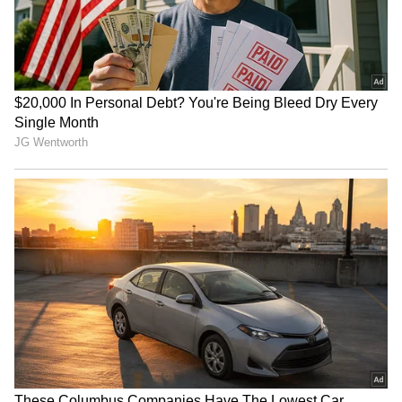
ಕುಳಿತುಕೊಳ್ಳಬೇಕು ಮತ್ತು ಎಲ್ಲಿಗೆ ಹೋಗಬೇಕು ಎಂಬ
ನಿರ್ಧಾರಗಳನ್ನು ತಾವೇ ತೆಗೆದುಕೊಳ್ಳುವ ಸಂತೋಷವು
ಜನರನ್ನು ಸೋಲೋ ಡೈನಿಂಗ್ ಮಾಡಲು ಪ್ರೇರೇಪಿಸುತ್ತದೆ.