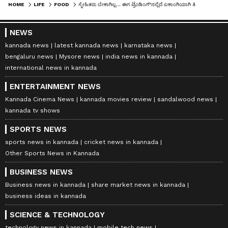
HOME
LIFE
FOOD
ಸ್ನೇಹಿತರು ಬೇಕಾಗಿಲ್ಲ… ಈಗ ಟ್ರೆಂಡಿಂಗ್’ನಲ್ಲಿದೆ ಏಕಾಂಗಿಯಾಗಿ ತಿನ್ನುವ ‘SOLO DINING’
NEWS
kannada news
latest kannada news
karnataka news
bengaluru news
Mysore news
india news in kannada
international news in kannada
ENTERTAINMENT NEWS
Kannada Cinema News
kannada movies review
sandalwood news
kannada tv shows
SPORTS NEWS
sports news in kannada
cricket news in kannada
Other Sports News in Kannada
BUSINESS NEWS
Business news in kannada
share market news in kannada
business ideas in kannada
SCIENCE & TECHNOLOGY
technology news in kannada
mobile tech news