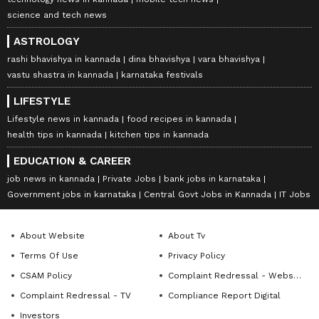
science and tech news
ASTROLOGY
rashi bhavishya in kannada
dina bhavishya
vara bhavishya
vastu shastra in kannada
karnataka festivals
LIFESTYLE
Lifestyle news in kannada
food recipes in kannada
health tips in kannada
kitchen tips in kannada
EDUCATION & CAREER
job news in kannada
Private Jobs
bank jobs in karnataka
Government jobs in karnataka
Central Govt Jobs in Kannada
IT Jobs
About Website
About Tv
Terms Of Use
Privacy Policy
CSAM Policy
Complaint Redressal - Website
Complaint Redressal - TV
Compliance Report Digital
Investors