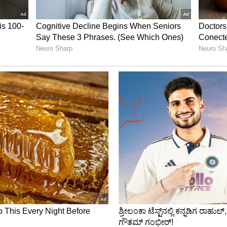
ಈ ಫುಡ್ ಸ್ಟ್ರೀಟ್ ಮಿಸ್ ಮಾಡ್ದೆ ವಿಸಿಟ್ ಮಾಡಿ
ಯಾಗಿರುವ ಹಿರೋಷಿ ಸುಜುಕಿ (Hiroshi Suzuki) ಅವರು 2022
ಧಿಕಾರಾವಧಿಯನ್ನು ಪ್ರಾರಂಭಿಸಿದರು. ಭಾರತದಲ್ಲಿ ಅವರ
 2022 ರವರೆಗೆ ಜಪಾನ್‌ನ ವಿದೇಶಾಂಗ ವ್ಯವಹಾರಗಳ ಹಿರಿಯ
7 ಮತ್ತು G20 ಶೆರ್ಪಾ) ಇದಕ್ಕೂ ಮೊದಲು 2012 ರಿಂದ 2020
ವರೆಗೆ ದಿವಂಗತ ಪ್ರಧಾನ ಮಂತ್ರಿ ಶಿಂಜೋ ಅಬೆ ಕಿಶಿದಾ ಅವರ
್ಲಿಸಿದ್ದಾರೆ.