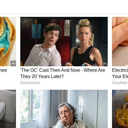
ತ್ತೇಜಿಸಲು ದೇಶಾದ್ಯಂತ 100 ಫುಡ್ ಸ್ಟ್ರೀಟ್ ಆರಂಭ
ದ ಪ್ರಧಾನಿ ನರೇಂದ್ರ ಮೋದಿ (Narendra Modi) ಅವರು 'ಮಿಸ್ಟರ್
 ಬಗ್ಗೆ ನಿರಾಸೆವುಂಟು ಮಾಡುವುದಿಲ್ಲ, ಭಾರತದ
್ಚುಗೆ ಮ್ಮ ವಿನೂತನ ಪ್ರಯೋಗದ ಬಗ್ಗೆ ನೋಡಲು ಅದ್ಭುತವಾಗಿದೆ.
್ಳುವುದನ್ನು ಮುಂದುವರಿಸಿ ಎಂದು ಪ್ರಧಾನಿ ಬರೆದಿದ್ದಾರೆ.
 ಆಗಾಗ ಆಹಾರದ (Food) ವೀಡಿಯೋ ಹಂಚಿಕೊಳ್ಳುತ್ತಿರುತ್ತಾರೆ.
ನ್ನು ವ್ಯಕ್ತಪಡಿಸುತ್ತಿರುತ್ತದೆ. ಹೆಚ್ಚುವರಿಯಾಗಿ, ಅವರು
ಾರಸುಗಳನ್ನು ಕೂಡ ಪ್ರಯತ್ನಿಸಿ ನೋಡಿದ್ದಾರೆ. ಪುಣೆಯ
ತ್ನಿಸಿದ್ದು, ಮಸಾಲೆ ಸ್ವಲ್ಪ ಕಡಿಮೆ ಹಾಕುವಂತೆ ಅವರು