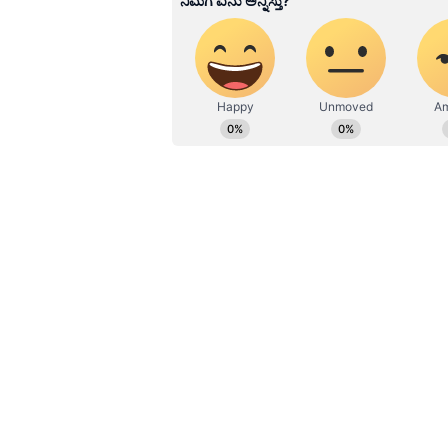
ವಡಾಪಾವ್, ಮಿಸಾಲ್ ಪಾವ್‌ನ ರುಚಿ ಸವ
ವೈರಲ್ ಆದ ವೀಡಿಯೋದಲ್ಲಿ ಮಸಾಲೆಯುಕ್ತ ಬೀದಿ 
ಮೀರಿಸಿದ್ದಾಳೆ ಎಂಬುದನ್ನು ಅವರು ಒಪ್ಪಿಕೊಳ
ಪುಣೆಗೆ ಭೇಟಿ ನೀಡಿದ ಸಂದರ್ಭದಲ್ಲಿ ಈ ವಿಡಿ
ಆಹಾರವಾದ ವಡಾಪಾವ್, ಮಿಸಾಲ್ ಪಾವ್‌ನ ರುಚಿ 
ಖಾರ ಕಡಿಮೆ ಬೇಕು ಎಂದು ಅವರು ಹೇಳಿದ್ದ
ಸೇವಿಸಲು ಹಿಂಜರಿಯುತ್ತಿರುವಂತೆ ಕಾಣಿಸ
ಖಾರವಾದ ಭಕ್ಷ್ಯಗಳನ್ನು ಖುಷಿಯಿಂದ ಎಂಜ