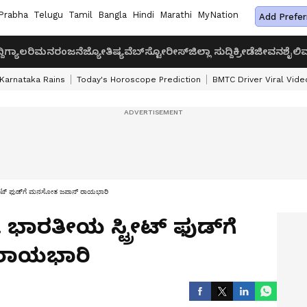
Prabha
Telugu
Tamil
Bangla
Hindi
Marathi
MyNation
Add Prefer
ದಿ
ಗ್ಯಾಲರಿ
ಮನರಂಜನೆ
ಜ್ಯೋತಿಷ್ಯ
ವೆಬ್‌ಸ್ಟೋರೀಸ್
ಜಿಲ್ಲಾ ಸುದ್ದಿ
ಕ್ರೀಡೆ
ಜೀವನಶೈಲಿ
ವ
Karnataka Rains
Today's Horoscope Prediction
BMTC Driver Viral Vide
ರೀಟ್ ಫುಡ್‌ಗೆ ಮನಸೋತ ಜಪಾನ್ ರಾಯಭಾರಿ
ಭಾರತೀಯ ಸ್ಟ್ರೀಟ್ ಫುಡ್‌ಗೆ
ರಾಯಭಾರಿ