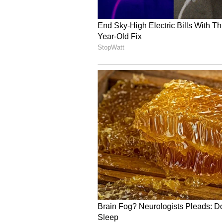
Ramzan 2023: ಬೆಂಗಳೂರಿನ ಫುಡ್ಡೀಸ್‌ 
ಹಿರೋಷಿ ಸುಜುಕಿ ಯಾರು?
ಭಾರತದಲ್ಲಿ ಪ್ರಸ್ತುತ ಜಪಾನಿನ ರಾಯಭಾರಿ
ರ ನವೆಂಬರ್ 9ರಂದು ಅಧಿಕೃತವಾಗಿ ತಮ್ಮ ಅ
ನಿಯೋಜನೆಯ ಮೊದಲು, ಅವರು 2020 ರಿಂದ
ಉಪ ಮಂತ್ರಿ ಸ್ಥಾನವನ್ನು ಹೊಂದಿದ್ದರು. (G
ರವರೆಗೆ ಎಂಟು ವರ್ಷಗಳ ಗಮನಾರ್ಹ ಅವಧಿಯ
ಕಾರ್ಯನಿರ್ವಾಹಕ ಕಾರ್ಯದರ್ಶಿಯಾಗಿ ಸೇವೆ ಸಲ