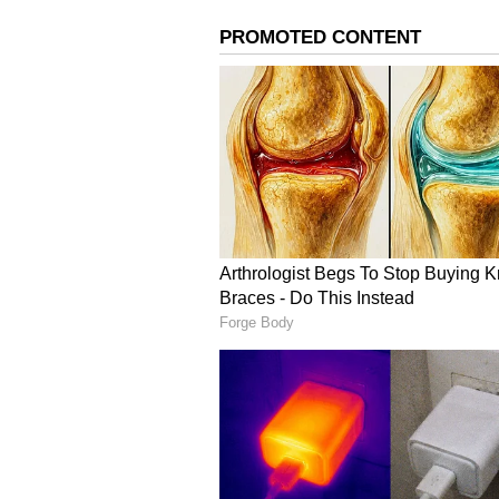
ಆರೋಗ್ಯಕರ, ಸುರಕ್ಷಿತ ಆಹಾರ ಪದ್ಧತಿ ಉ
ಇತ್ತ ಈ ವೈರಲ್ ವೀಡಿಯೊಗೆ ಪ್ರತಿಕ್ರಿಯಿಸಿ
ರಾಯಭಾರಿಯವರೇ ಇದೊಂದು ಸ್ಪರ್ಧೆ ಸೋಲಿನ
ವೈವಿಧ್ಯಮಯ ಪಾಕಪದ್ಧತಿ ಬಗ್ಗೆ ನಿಮ್ಮ ಮೆಚ
ದಯವಿಟ್ಟು ಇಂತಹ ವೀಡಿಯೋಗಳನ್ನು ಹಂಚಿಕೊಳ
ಸುಜುಕಿ ಅವರು ತಮ್ಮ ಟ್ವಿಟ್ಟರ್ ಖಾತೆಯಲ್ಲಿ
ಅದು ಭಾರತೀಯ ಬೀದಿ ಆಹಾರದ ಬಗ್ಗೆ ಅವರ ಒಲವ
ತಮ್ಮ ಟ್ವಿಟರ್ ಫಾಲೋವರ್‌ಗಳ ಆಹಾರದ ಶಿಫ
ಹೆಸರಾಂತ ಮಿಸಾಲ್ ಪಾವ್ ಅನ್ನು ಅವರು ಪ್ರಯ
ವಿನಂತಿಸಿದ್ದಾರೆ.