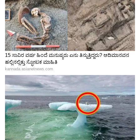
ಕನಕೋತ್ಸವದಲ್ಲಿ ರಿಷಬ್ ಶೆಟ್ಟಿ | Rishab
Shetty speech | Suvarna News
ಶೇ.50 ರಿಂದ ಶೇ.18 ಕ್ಕೆ TAX ಇಳಿಕೆ: ಮೋದಿ-
ಟ್ರಂಪ್ ಐತಿಹಾಸಿಕ ಒಪ್ಪಂದ | India US
Trade Deal | Party Rounds
ಈ ಹಿಂದೆಯೂ ಆಹಾರದ ಗುಣಮಟ್ಟದ ಬಗ್ಗೆ ದೂರು
ಜೂನ್ 27 ರಂದು ಸಿಎಸ್‌ಎಂಟಿ-ಮಡ್ಗಾಂವ್ ವಂದೇ ಭಾರತ್
ರೈಲನ್ನು ಆರಂಭಿಸಲಾಗಿದೆ. ಇದಕ್ಕೆ ಪ್ರಧಾನಿ ಮೋದಿ ಚಾಲನೆ
ನೀಡಿದ್ದರು. ಕೆಲವು ದಿನಗಳ ನಂತರ CSMT-ಮಡ್ಗಾಂವ್
ವಂದೇ ಭಾರತ್ ಎಕ್ಸ್‌ಪ್ರೆಸ್‌ನಲ್ಲಿ ಪ್ರಯಾಣಿಸಿದ ಹಿಮಾಂಶು