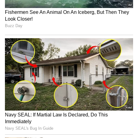
ಮುಖರ್ಜಿ ಎಂಬವರು ಆಹಾರದ ಬಗ್ಗೆ ಬೇಸರ
ವ್ಯಕ್ತಪಡಿಸಿದ್ದರು. ದಾಲ್ ಮತ್ತು ಪನೀರ್ ಕರಿ ತುಂಬಾ
ಕೆಟ್ಟದಾಗಿತ್ತು ಎಂದು ತಿಳಿಸಿದ್ದರು. ಮುಂಬೈ-ಮಡ್ಗಾಂವ್ ವಂದೇ
ಭಾರತ್ ಎಕ್ಸ್‌ಪ್ರೆಸ್, ಮುಂಬೈನ ಛತ್ರಪತಿ ಶಿವಾಜಿ
ಟರ್ಮಿನಸ್‌ನಿಂದ ಗೋವಾದ ಮಡಗಾಂವ್‌ ಜಂಕ್ಷನ್‌ ವರೆಗೆ
ಚಲಿಸುತ್ತದೆ. ಈ ರೈಲನ್ನು ಜೂನ್ 27,2023 ರಂದು
ಪ್ರಾರಂಭಿಸಲಾಯಿತು. ಇದು ದೇಶದ 19ನೇ ವಂದೇ ಭಾರತ್
ರೈಲಾಗಿದೆ.
ಸದ್ಯ ವೈರಲ್ ಆಗಿರೋ ವಿಡಿಯೋ ರೈಲುಗಳಲ್ಲಿ ಆಹಾರ
ಸುರಕ್ಷತೆ ಮತ್ತು ನೈರ್ಮಲ್ಯದ ಬಗ್ಗೆ ಕಳವಳವನ್ನು
ಉಂಟುಮಾಡುತ್ತದೆ. ಮಾತ್ರವಲ್ಲದೆ ಕಠಿಣ ಗುಣಮಟ್ಟದ
ನಿಯಂತ್ರಣ ಕ್ರಮಗಳ ಅಗತ್ಯವನ್ನು ಎತ್ತಿ ತೋರಿಸುತ್ತದೆ.
ಆಹಾರದ ಪ್ಯಾಕೆಟ್‌ನಲ್ಲಿ ಉಗುರು ಸಿಕ್ಕ ಬಳಿಕ ಪ್ರತಿಕ್ರಿಯಿಸಿದ
ಪ್ರಯಾಣಿಕ ಮಚಿಂದ್ರ ಪವಾರ್, 'ಐಆರ್‌ಸಿಟಿಸಿ ಸೇವೆಗಳು