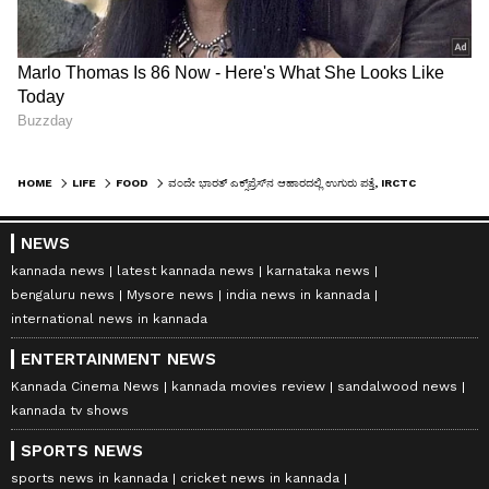
HOME
LIFE
FOOD
ವಂದೇ ಭಾರತ್ ಎಕ್ಸ್‌ಪ್ರೆಸ್‌ನ ಆಹಾರದಲ್ಲಿ ಉಗುರು ಪತ್ತೆ, IRCTCಯಿಂದ ಅಡುಗೆ ಮಾಡಿದಾತನಿಗೆ ದಂಡ
NEWS
kannada news
latest kannada news
karnataka news
bengaluru news
Mysore news
india news in kannada
international news in kannada
ENTERTAINMENT NEWS
Kannada Cinema News
kannada movies review
sandalwood news
kannada tv shows
SPORTS NEWS
sports news in kannada
cricket news in kannada