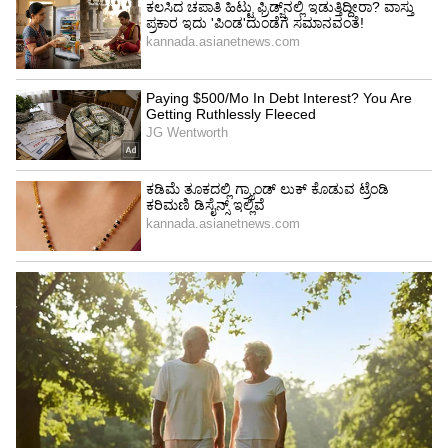
ಸುಧಾರಿಸುತ್ತವೆ ಎಂದು ನಾನು ಭಾವಿಸುತ್ತೇನೆ' ಎಂದು
ಹೇಳಿದರು. ಭವಿಷ್ಯದಲ್ಲಿ ಇಂತಹ ಘಟನೆಗಳನ್ನು
ತಪ್ಪಿಸುವುದನ್ನು ಖಚಿತಪಡಿಸಿಕೊಳ್ಳಲು ಪ್ರಯಾಣಿಕರು
ಸುಧಾರಿತ ನಿಯಮಗಳು ಮತ್ತು ತಪಾಸಣೆಗಳನ್ನು
ಬಯಸುತ್ತಾರೆ.