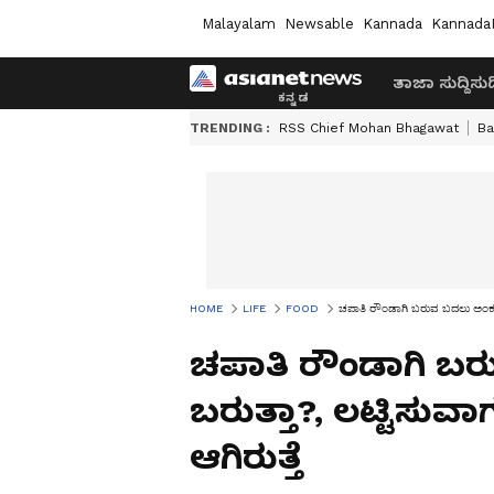
Malayalam
Newsable
Kannada
Kannada
ತಾಜಾ ಸುದ್ದಿ
ಸುದ್
TRENDING :
RSS Chief Mohan Bhagawat
Ba
HOME
LIFE
FOOD
ಚಪಾತಿ ರೌಂಡಾಗಿ ಬರುವ ಬದಲು ಅಂಕುಡೊಂಕ
ಚಪಾತಿ ರೌಂಡಾಗಿ ಬ
ಬರುತ್ತಾ?, ಲಟ್ಟಿಸುವಾ
ಆಗಿರುತ್ತೆ