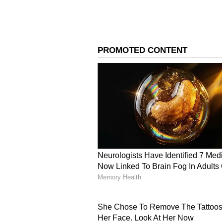
ಚೆನ್ನಾಗಿ ಸೆಟ್ ಮಾಡುತ್ತದೆ, ಇದರಿಂದ ಚಪಾತ
ಹೀಗೆ ಲಟ್ಟಿಸಿ
ದುಂಡಾದ ಚಪಾತಿ ಮಾಡಲು ಮೊದಲು ಹಿಟ್ಟಿನ 
ಮೇಲೆ ಸ್ವಲ್ಪ ಒಣ ಹಿಟ್ಟನ್ನು ಹಚ್ಚಿ ಚಪ್ಪಟೆ
ಲಟ್ಟಣಿಗೆಯನ್ನು ಹಗುರವಾದ ಕೈಯಿಂದ ಚಲಿಸು
ದಿಕ್ಕಿನಲ್ಲಿ) ನಿಧಾನವಾಗಿ ತಿರುಗಿಸುತ್ತಾ
ಗೋಲಾಕಾರವನ್ನು ಪಡೆಯುತ್ತದೆ. ಕೆಲವು ಬಾರ
ಬದಿಯಿಂದಲೂ ಸಮಾನವಾಗಿ ಲಟ್ಟಿಸಿ. ಸರಿಯ
ಗೋಲಾಕಾರವಾಗಿ ಮಾತ್ರವಲ್ಲದೆ ತೆಳುವಾಗಿ ಮತ
ತೆಳುವಾಗಿ ಮಾಡಬೇಡಿ ಉಬ್ಬಲ್ಲ
ಉಬ್ಬಿದ ಮತ್ತು ಮೃದುವಾದ ಚಪಾತಿ ತಯಾರ
ಅಗತ್ಯ. ಚಪಾತಿಯನ್ನು ಲಟ್ಟಿಸುವಾಗ ಅತಿಯಾ
ಹಾಗೆಯೇ ಅಗತ್ಯಕ್ಕಿಂತ ಹೆಚ್ಚು ಒಣ ಹಿಟ್ಟನ
ಚಪಾತಿಯನ್ನು ತವದ ಮೇಲೆ ಹಾಕುವಾಗ ಮಧ್ಯ
ಇನ್ನೊಂದು ಬದಿಯನ್ನು ಚೆನ್ನಾಗಿ ಬೇಯಿಸಿ.