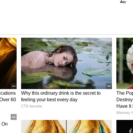
ಿ ಲಟ್ಟಿಸುವುದು ಸುಲಭವಾಗುತ್ತದೆ.
ಉಂಡೆಯನ್ನು ಚೆನ್ನಾಗಿ ಗೋಲಾಕಾರಕ್ಕೆ ತನ್ನಿ. ನಂತರ ಅದರ
 ಮಾಡಿ, ಇದರಿಂದ ಲಟ್ಟಿಸುವಾಗ ಅದು ಅಂಟಿಕೊಳ್ಳುವುದಿಲ್ಲ. ಈಗ
ತ್ತಾ ಚಪಾತಿಯನ್ನು ಆಂಟಿ-ಕ್ಲಾಕ್ ವೈಸ್ (ಗಡಿಯಾರದ ವಿರುದ್ಧ
 ಇರಿ. ಇದರಿಂದ ಚಪಾತಿ ಮಣೆಯ ಮೇಲೆ ಸಮಾನವಾಗಿ ಹರಡಿ
ಿ ಲಟ್ಟಿಸಿದ ನಂತರ ಚಪಾತಿಯನ್ನು ಮಗುಚಿ ಹಾಕಿ ಇನ್ನೊಂದು
ಾದ ತಂತ್ರ ಮತ್ತು ಹಗುರವಾದ ಕೈಗಳ ಬಳಕೆಯಿಂದ ನಿಮ್ಮ ಚಪಾತಿ
್ತು ಸಾಫ್ಟ್ ಆಗಿ ತಯಾರಾಗುತ್ತದೆ.
ಿಸಲು ಕೆಲವು ವಿಶೇಷ ವಿಷಯಗಳ ಬಗ್ಗೆ ಗಮನಹರಿಸುವುದು
ಗಿ ತೆಳುವಾಗಿ ಮಾಡಬೇಡಿ, ಏಕೆಂದರೆ ಇದು ಉಬ್ಬಲು ಬಿಡುವುದಿಲ್ಲ.
್ನು ಬಳಸುವುದರಿಂದ ಕೂಡ ಚಪಾತಿ ಗಟ್ಟಿಯಾಗಬಹುದು.
ಮ ಉರಿಯಲ್ಲಿ ಬೇಯಿಸಿ. ಒಂದು ಬದಿ ಸ್ವಲ್ಪ ಬೆಂದ ನಂತರ,
 ಇದರ ನಂತರ ಉರಿಯನ್ನು ಹೆಚ್ಚಿಸಿ ಮತ್ತು ಬಟ್ಟೆಯ ಸಹಾಯದಿಂದ