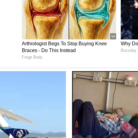
ಚಪಾತಿಯಲ್ಲಿ ಹಬೆ ಉತ್ಪತ್ತಿಯಾಗಿ ಅದು ಸುಂದರವಾಗಿ ಉಬ್ಬುತ್ತದೆ.