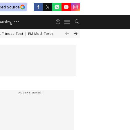
red Source
ಾಣಿಜ್ಯ
 Fitness Test
PM Modi Foreign Travel Expenditure
Valmiki Corporatio