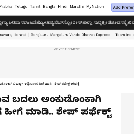
Prabha
Telugu
Tamil
Bangla
Hindi
Marathi
MyNation
Add Prefer
ದಿ
ಗ್ಯಾಲರಿ
ಮನರಂಜನೆ
ಜ್ಯೋತಿಷ್ಯ
ವೆಬ್‌ಸ್ಟೋರೀಸ್
ಜಿಲ್ಲಾ ಸುದ್ದಿ
ಕ್ರೀಡೆ
ಜೀವನಶೈಲಿ
ವ
savaraj Horatti
Bengaluru-Mangaluru Vande Bhatrat Express
Team India
ಾಗಿ ಬರುತ್ತಾ?, ಲಟ್ಟಿಸುವಾಗ ಹೀಗೆ ಮಾಡಿ.. ಶೇಪ್ ಪರ್ಫೆಕ್ಟ್ ಆಗಿರುತ್ತೆ
ರುವ ಬದಲು ಅಂಕುಡೊಂಕಾಗಿ
ಗ ಹೀಗೆ ಮಾಡಿ.. ಶೇಪ್ ಪರ್ಫೆಕ್ಟ್