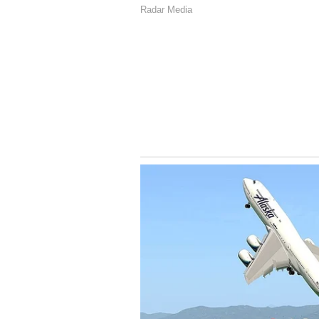
ಅಂಚುಗಳನ್ನು ಹಗುರವಾಗಿ ಒತ್ತಿರಿ. ಇದರಿಂದ 