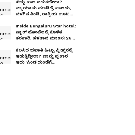
ಹೆಚ್ಚು ಕಾಲ ಬದುಕಬೇಕಾ?
ವ್ಯಾಯಾಮ ಮಾಡಿದ್ರೆ ಸಾಲದು,
ಬೆಳಗಿನ ತಿಂಡಿ, ರಾತ್ರಿಯ ಊಟ
ಹೀಗಿರಲಿ!
Inside Bengaluru Star hotel:
ಸ್ಟಾರ್‌ ಹೋಟೆಲಲ್ಲಿ ಕೊಳೆತ
ತರಕಾರಿ, ಹಳತಾದ ಮಾಂಸ! 26
ಹೋಟೆಲ್‌ ಮೇಲೆ ಆಹಾರ ಇಲಾಖೆ
ದಾಳಿ!
ಕಲಸಿದ ಚಪಾತಿ ಹಿಟ್ಟು ಫ್ರಿಡ್ಜ್‌ನಲ್ಲಿ
ಇಡುತ್ತಿದ್ದೀರಾ? ವಾಸ್ತು ಪ್ರಕಾರ
ಇದು 'ಪಿಂಡ'ದುಂಡೆಗೆ
ಸಮಾನವಂತೆ!