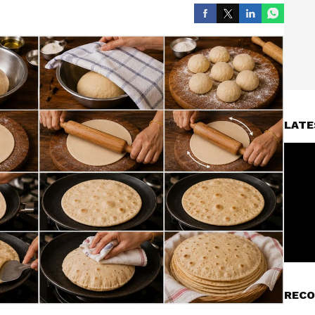
LATE
RECO